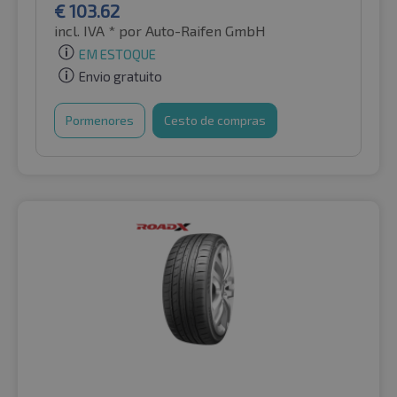
€
103.62
incl. IVA *
por Auto-Raifen GmbH
EM ESTOQUE
Envio gratuito
Pormenores
Cesto de compras