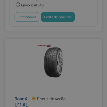
Envio gratuito
Pormenores
Cesto de compras
RoadX
Pneus de verão
U11 XL