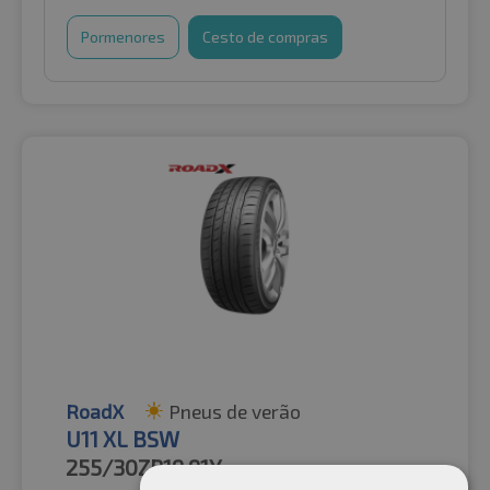
Pormenores
Cesto de compras
RoadX
Pneus de verão
U11 XL BSW
255/30ZR19
91Y