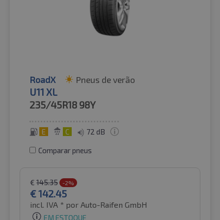
RoadX
Pneus de verão
U11 XL
235/45R18
98Y
E
C
72 dB
Comparar pneus
€
145.35
-2%
€
142.45
incl. IVA *
por Auto-Raifen GmbH
EM ESTOQUE