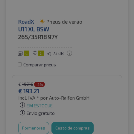
RoadX
Pneus de verão
U11 XL BSW
265/35R18
97Y
C
C
73 dB
Comparar pneus
€
197.16
-2%
€
193.21
incl. IVA *
por Auto-Raifen GmbH
EM ESTOQUE
Envio gratuito
Pormenores
Cesto de compras