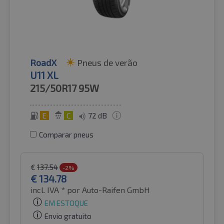
RoadX
Pneus de verão
U11 XL
215/50R17
95W
E
C
72 dB
Comparar pneus
€
137.54
-2%
€
134.78
incl. IVA *
por Auto-Raifen GmbH
EM ESTOQUE
Envio gratuito