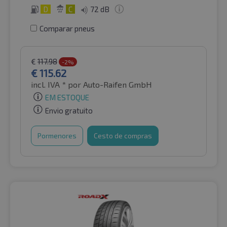
D
C
72 dB
Comparar pneus
€
117.98
-2%
€
115.62
incl. IVA *
por Auto-Raifen GmbH
EM ESTOQUE
Envio gratuito
Pormenores
Cesto de compras