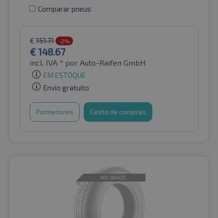
Comparar pneus
€
151.71
-2%
€
148.67
incl. IVA *
por Auto-Raifen GmbH
EM ESTOQUE
Envio gratuito
Pormenores
Cesto de compras