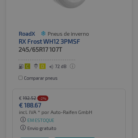
RoadX
Pneus de inverno
RX Frost WH12 3PMSF
245/65R17
107T
C
D
72 dB
Comparar pneus
€
192.52
-2%
€
188.67
incl. IVA *
por Auto-Raifen GmbH
EM ESTOQUE
Envio gratuito