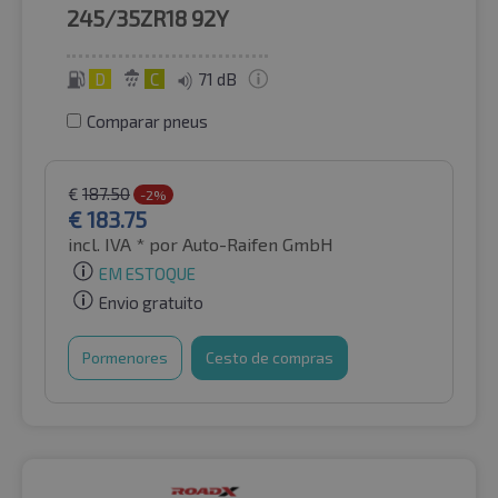
245/35ZR18
92Y
D
C
71 dB
Comparar pneus
€
187.50
-2%
€
183.75
incl. IVA *
por Auto-Raifen GmbH
EM ESTOQUE
Envio gratuito
Pormenores
Cesto de compras