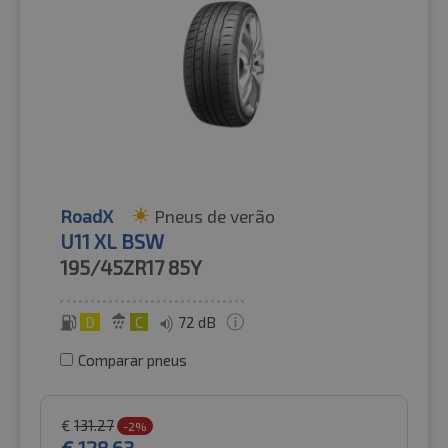
RoadX
Pneus de verão
U11 XL BSW
195/45ZR17
85Y
D
C
72 dB
Comparar pneus
€
131.27
-2%
€
128.63