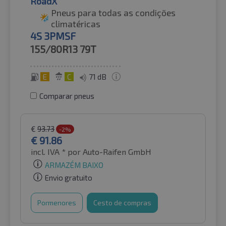
RoadX
Pneus para todas as condições
climatéricas
4S 3PMSF
155/80R13
79T
E
C
71 dB
Comparar pneus
€
93.73
-2%
€
91.86
incl. IVA *
por Auto-Raifen GmbH
ARMAZÉM BAIXO
Envio gratuito
Pormenores
Cesto de compras