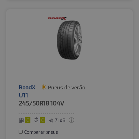
RoadX
Pneus de verão
U11
245/50R18
104V
C
C
71 dB
Comparar pneus