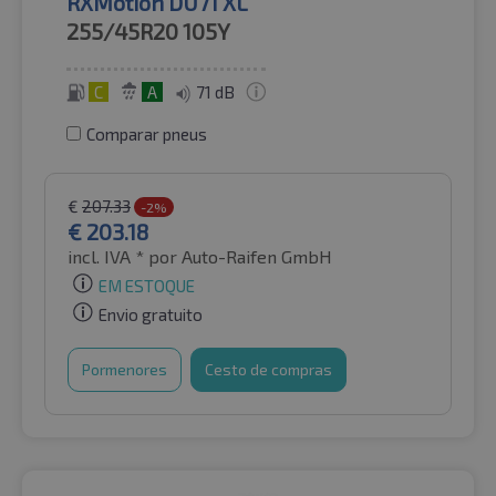
RXMotion DU71 XL
255/45R20
105Y
C
A
71 dB
Comparar pneus
€
207.33
-2%
€
203.18
incl. IVA *
por Auto-Raifen GmbH
EM ESTOQUE
Envio gratuito
Pormenores
Cesto de compras