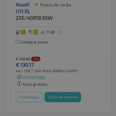
RoadX
Pneus de verão
U11 XL
235/40R18
95W
E
C
71 dB
Comparar pneus
€
132.83
-2%
€
130.17
incl. IVA *
por Auto-Raifen GmbH
EM ESTOQUE
Envio gratuito
Pormenores
Cesto de compras