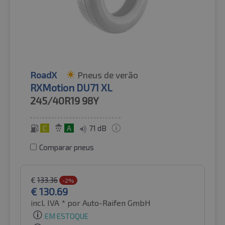
RoadX
Pneus de verão
RXMotion DU71 XL
245/40R19
98Y
C
A
71 dB
Comparar pneus
€
133.36
-2%
€
130.69
incl. IVA *
por Auto-Raifen GmbH
EM ESTOQUE