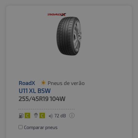
RoadX
Pneus de verão
U11 XL BSW
255/45R19
104W
C
C
72 dB
Comparar pneus