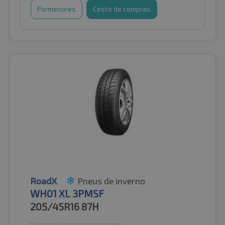
Pormenores
Cesto de compras
RoadX
Pneus de inverno
WH01 XL 3PMSF
205/45R16
87H