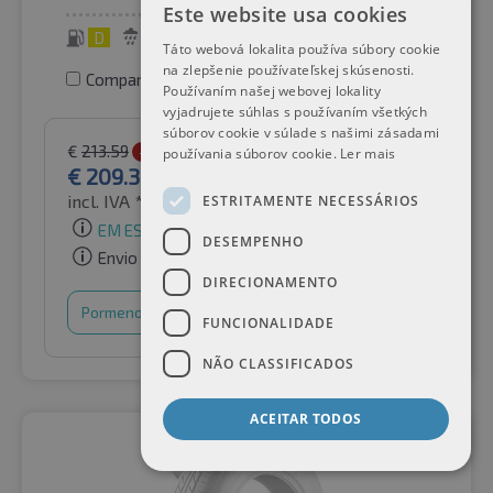
Este website usa cookies
D
C
73 dB
Táto webová lokalita používa súbory cookie
na zlepšenie používateľskej skúsenosti.
Comparar pneus
Používaním našej webovej lokality
vyjadrujete súhlas s používaním všetkých
súborov cookie v súlade s našimi zásadami
€
213.59
-2%
používania súborov cookie.
Ler mais
€
209.32
incl. IVA *
por Auto-Raifen GmbH
ESTRITAMENTE NECESSÁRIOS
EM ESTOQUE
DESEMPENHO
Envio gratuito
DIRECIONAMENTO
Pormenores
Cesto de compras
FUNCIONALIDADE
NÃO CLASSIFICADOS
ACEITAR TODOS