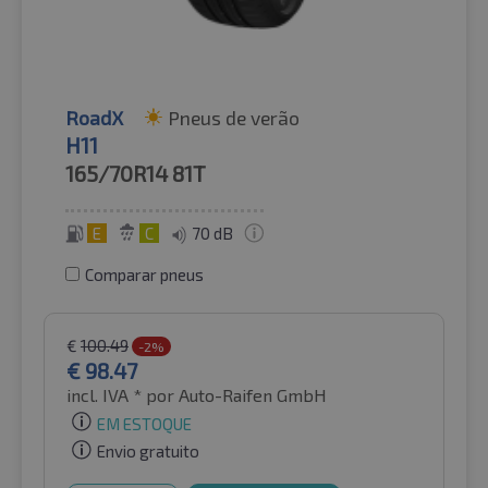
RoadX
Pneus de verão
H11
165/70R14
81T
E
C
70 dB
Comparar pneus
€
100.49
-2%
€
98.47
incl. IVA *
por Auto-Raifen GmbH
EM ESTOQUE
Envio gratuito