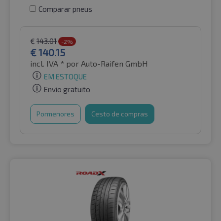
Comparar pneus
€
143.01
-2%
€
140.15
incl. IVA *
por Auto-Raifen GmbH
EM ESTOQUE
Envio gratuito
Pormenores
Cesto de compras