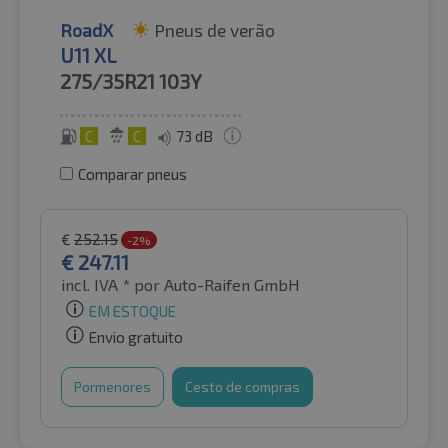
RoadX
Pneus de verão
U11 XL
275/35R21
103Y
C
C
73 dB
Comparar pneus
€
252.15
-2%
€
247.11
incl. IVA *
por Auto-Raifen GmbH
EM ESTOQUE
Envio gratuito
Pormenores
Cesto de compras