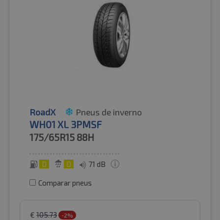
RoadX
Pneus de inverno
WH01 XL 3PMSF
175/65R15
88H
D
D
71 dB
Comparar pneus
€
105.73
-2%