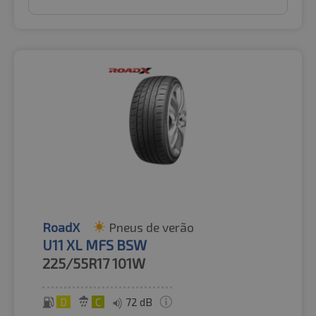
RoadX
Pneus de verão
U11 XL MFS BSW
225/55R17
101W
D
C
72 dB