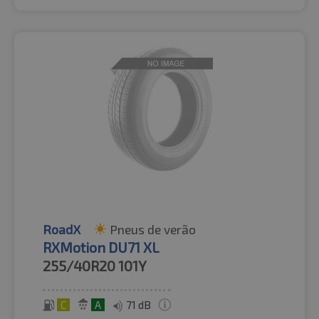
RoadX
Pneus de verão
RXMotion DU71 XL
255/40R20
101Y
C
A
71 dB