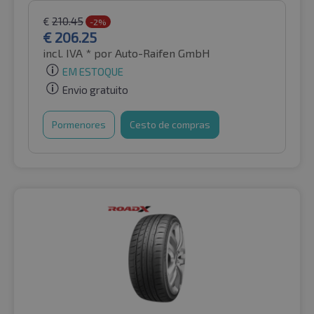
€
210.45
-2%
€
206.25
incl. IVA *
por Auto-Raifen GmbH
EM ESTOQUE
Envio gratuito
Pormenores
Cesto de compras