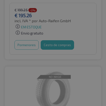
€
199.25
-2%
€
195.26
incl. IVA *
por Auto-Raifen GmbH
EM ESTOQUE
Envio gratuito
Pormenores
Cesto de compras