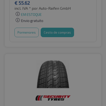
€
55.62
incl. IVA *
por Auto-Raifen GmbH
EM ESTOQUE
Envio gratuito
Pormenores
Cesto de compras