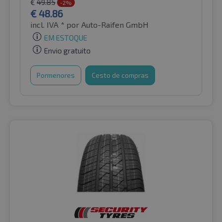
€
49.85
-2%
€
48.86
incl. IVA *
por Auto-Raifen GmbH
EM ESTOQUE
Envio gratuito
Pormenores
Cesto de compras