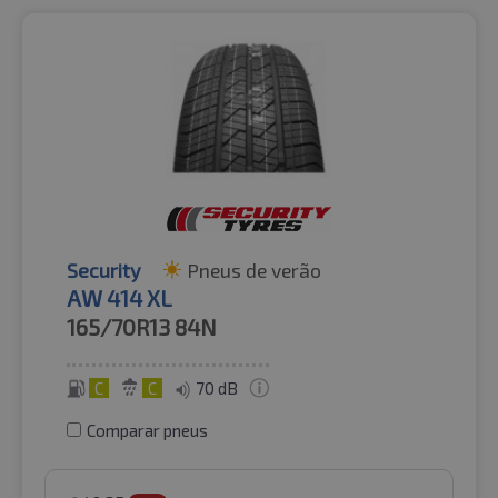
Security
Pneus de verão
AW 414 XL
165/70R13
84N
C
C
70 dB
Comparar pneus