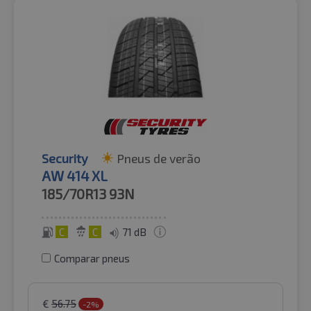
Security
Pneus de verão
AW 414 XL
185/70R13
93N
C
C
71 dB
Comparar pneus
€
56.75
-2%