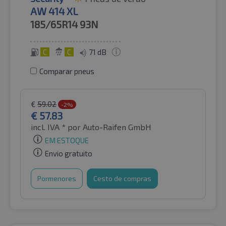
AW 414 XL
185/65R14
93N
C
C
71 dB
Comparar pneus
€
59.02
-2%
€
57.83
incl. IVA *
por Auto-Raifen GmbH
EM ESTOQUE
Envio gratuito
Pormenores
Cesto de compras