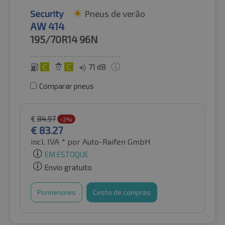
Security
Pneus de verão
AW 414
195/70R14
96N
C
C
71 dB
Comparar pneus
€
84.97
-2%
€
83.27
incl. IVA *
por Auto-Raifen GmbH
EM ESTOQUE
Envio gratuito
Pormenores
Cesto de compras