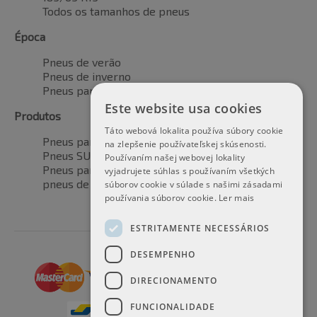
Todos os tamanhos de pneus
Época
Pneus de verão
Pneus de inverno
Pneus para todas as estações
Este website usa cookies
Produtos
Táto webová lokalita používa súbory cookie
Pneus para automóveis
na zlepšenie používateľskej skúsenosti.
Pneus SUV / 4x4
Používaním našej webovej lokality
Pneus para veículos de transporte
vyjadrujete súhlas s používaním všetkých
pneus de motocicleta
súborov cookie v súlade s našimi zásadami
používania súborov cookie.
Ler mais
ESTRITAMENTE NECESSÁRIOS
DESEMPENHO
DIRECIONAMENTO
FUNCIONALIDADE