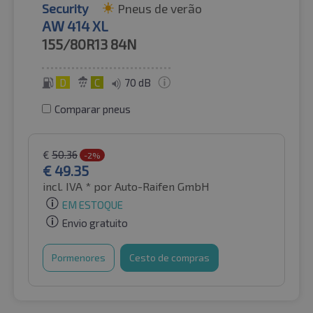
Security
Pneus de verão
AW 414 XL
155/80R13
84N
D
C
70 dB
Comparar pneus
€
50.36
-2%
€
49.35
incl. IVA *
por Auto-Raifen GmbH
EM ESTOQUE
Envio gratuito
Pormenores
Cesto de compras