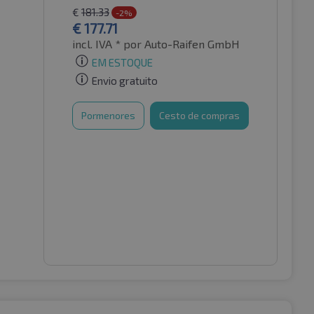
€
181.33
-2%
€
177.71
incl. IVA *
por Auto-Raifen GmbH
EM ESTOQUE
Envio gratuito
Pormenores
Cesto de compras