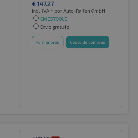
€
147.27
incl. IVA *
por Auto-Raifen GmbH
EM ESTOQUE
Envio gratuito
Pormenores
Cesto de compras