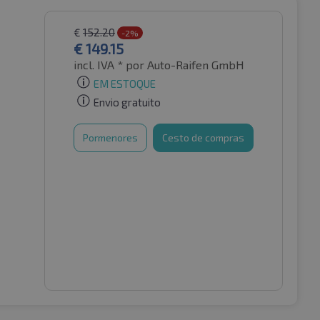
€
152.20
-2%
€
149.15
incl. IVA *
por Auto-Raifen GmbH
EM ESTOQUE
Envio gratuito
Pormenores
Cesto de compras