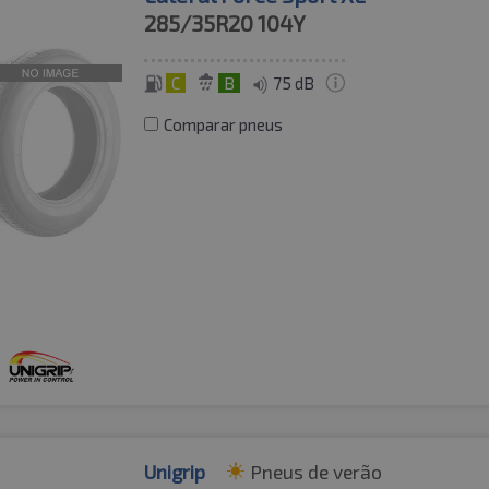
285/35R20
104Y
C
B
75 dB
Comparar pneus
Unigrip
Pneus de verão