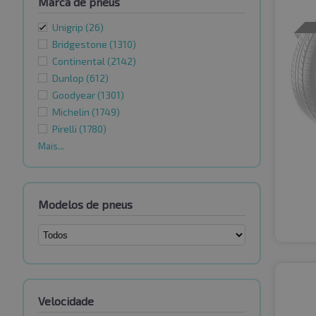
Marca de pneus
Unigrip
(26)
Bridgestone
(1310)
Continental
(2142)
Dunlop
(612)
Goodyear
(1301)
Michelin
(1749)
Pirelli
(1780)
Mais...
Modelos de pneus
Velocidade