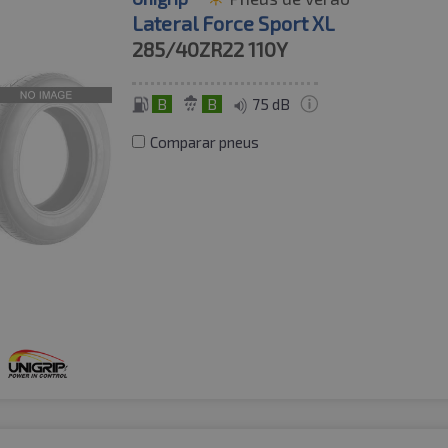
Lateral Force Sport XL
285/40ZR22
110Y
B
B
75 dB
Comparar pneus