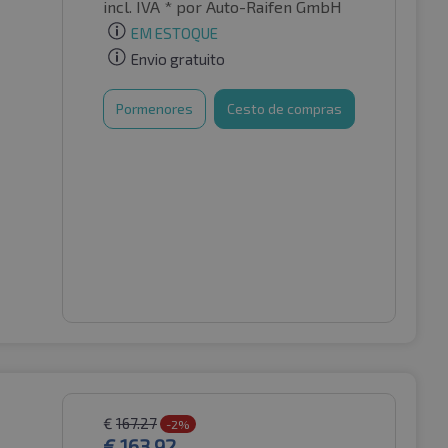
incl. IVA *
por Auto-Raifen GmbH
EM ESTOQUE
Envio gratuito
Pormenores
Cesto de compras
€
167.27
-2%
€
163.92