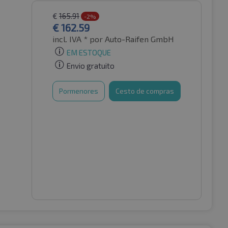
€
165.91
-2%
€
162.59
incl. IVA *
por Auto-Raifen GmbH
EM ESTOQUE
Envio gratuito
Pormenores
Cesto de compras