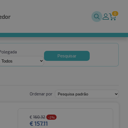
0
edor
Polegada
Pesquisar
Ordenar por
€
160.32
-2%
€
157.11