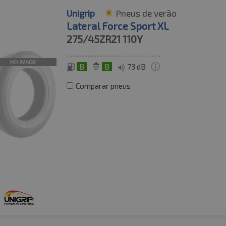
Unigrip
Pneus de verão
Lateral Force Sport XL
275/45ZR21
110Y
B
B
73 dB
Comparar pneus