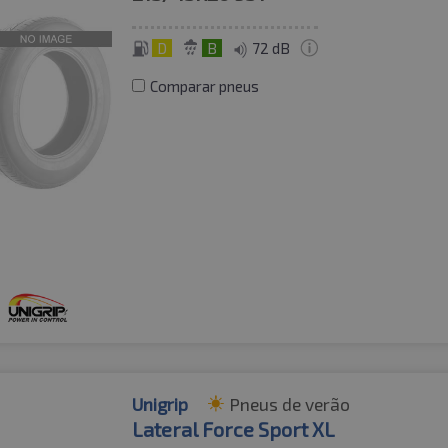
D
B
72 dB
Comparar pneus
Unigrip
Pneus de verão
Lateral Force Sport XL