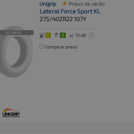
Unigrip
Pneus de verão
Lateral Force Sport XL
275/40ZR22
107Y
C
B
73 dB
Comparar pneus