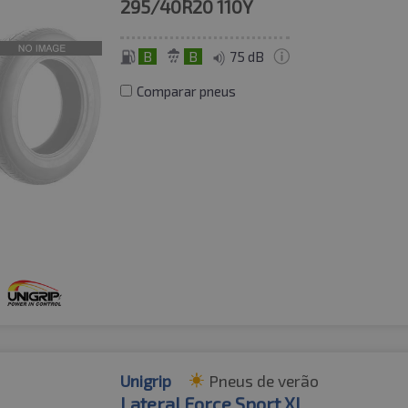
295/40R20
110Y
B
B
75 dB
Comparar pneus
Unigrip
Pneus de verão
Lateral Force Sport XL