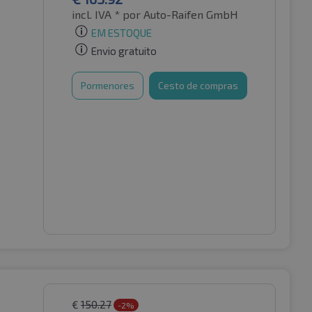
incl. IVA *
por Auto-Raifen GmbH
EM ESTOQUE
Envio gratuito
Pormenores
Cesto de compras
€
150.27
-2%