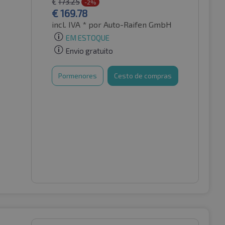
€
173.25
-2%
€
169.78
incl. IVA *
por Auto-Raifen GmbH
EM ESTOQUE
Envio gratuito
Pormenores
Cesto de compras