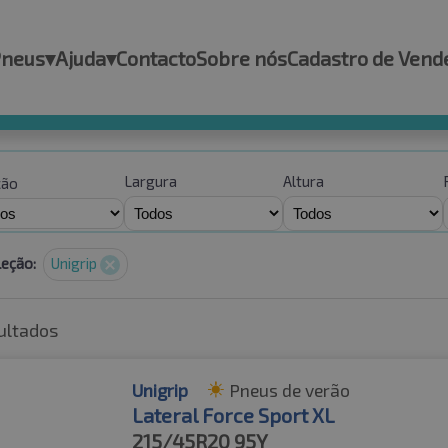
Pneus
▾
Ajuda
▾
Contacto
Sobre nós
Cadastro de Vend
Largura
Altura
ção
leção:
Unigrip
ultados
Unigrip
Pneus de verão
Lateral Force Sport XL
215/45R20
95Y