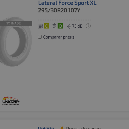
Lateral Force Sport XL
295/30R20
107Y
C
B
73 dB
Comparar pneus
Unigrip
Pneus de verão