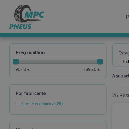
Preço unitário
Esta
90.43
€
189.20
€
A sua se
Por fabricante
26 Res
Classe económica
(26)