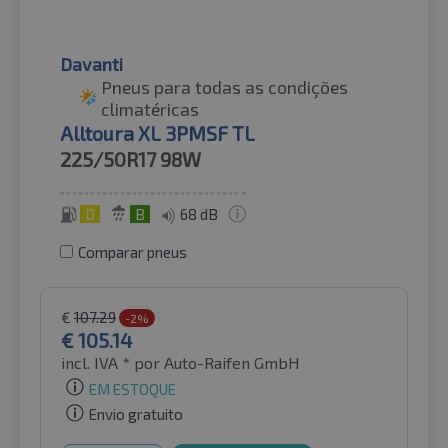
Davanti
Pneus para todas as condições
climatéricas
Alltoura XL 3PMSF TL
225/50R17
98W
D
B
68 dB
Comparar pneus
€
107.29
-2%
€
105.14
incl. IVA *
por Auto-Raifen GmbH
EM ESTOQUE
Envio gratuito