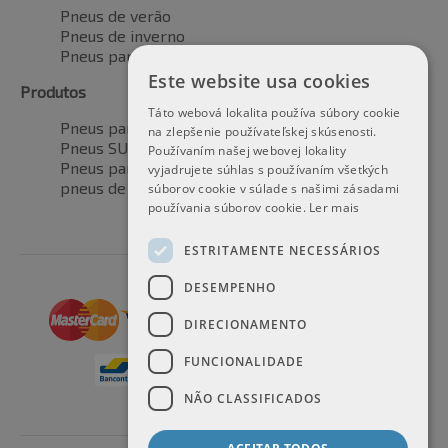
Pneus de verão
Pneus de inverno
Pneus para todas as estações
Este website usa cookies
Produtos
Táto webová lokalita používa súbory cookie
Pneus para automóveis
na zlepšenie používateľskej skúsenosti.
Pneus SUV / 4x4
Používaním našej webovej lokality
Pneus para veículos de transporte
vyjadrujete súhlas s používaním všetkých
pneus de motocicleta
súborov cookie v súlade s našimi zásadami
používania súborov cookie.
Ler mais
ESTRITAMENTE NECESSÁRIOS
DESEMPENHO
DIRECIONAMENTO
FUNCIONALIDADE
NÃO CLASSIFICADOS