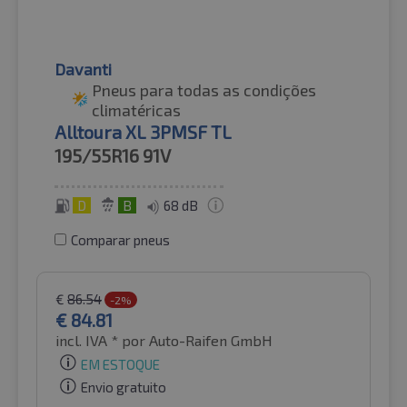
Davanti
Pneus para todas as condições
climatéricas
Alltoura XL 3PMSF TL
195/55R16
91V
D
B
68 dB
Comparar pneus
€
86.54
-2%
€
84.81
incl. IVA *
por Auto-Raifen GmbH
EM ESTOQUE
Envio gratuito