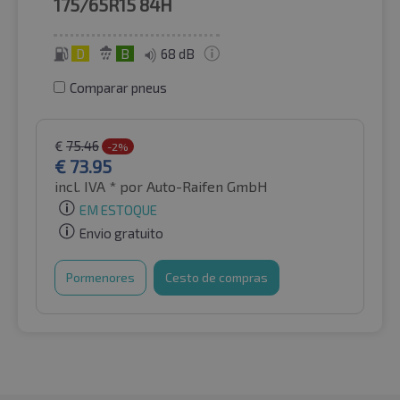
175/65R15
84H
D
B
68 dB
Comparar pneus
€
75.46
-2%
€
73.95
incl. IVA *
por Auto-Raifen GmbH
EM ESTOQUE
Envio gratuito
Pormenores
Cesto de compras