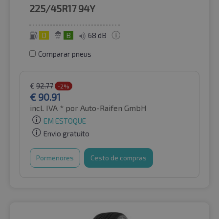
225/45R17
94Y
D
B
68 dB
Comparar pneus
€
92.77
-2%
€
90.91
incl. IVA *
por Auto-Raifen GmbH
EM ESTOQUE
Envio gratuito
Pormenores
Cesto de compras