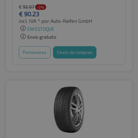
€
92.07
-2%
€
90.23
incl. IVA *
por Auto-Raifen GmbH
EM ESTOQUE
Envio gratuito
Pormenores
Cesto de compras