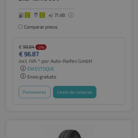
C
C
71 dB
Comparar pneus
€
98.84
-2%
€
96.87
incl. IVA *
por Auto-Raifen GmbH
EM ESTOQUE
Envio gratuito
Pormenores
Cesto de compras