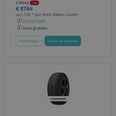
€
89.42
-2%
€
87.64
incl. IVA *
por Auto-Raifen GmbH
EM ESTOQUE
Envio gratuito
Pormenores
Cesto de compras