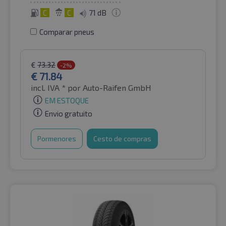
C
C
71 dB
Comparar pneus
€
73.32
-2%
€
71.84
incl. IVA *
por Auto-Raifen GmbH
EM ESTOQUE
Envio gratuito
Pormenores
Cesto de compras