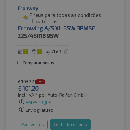
Fronway
Pneus para todas as condições
climatéricas
Fronwing A/S XL BSW 3PMSF
225/45R18
95W
C
C
71 dB
Comparar pneus
€
103.27
-2%
€
101.20
incl. IVA *
por Auto-Raifen GmbH
EM ESTOQUE
Envio gratuito
Pormenores
Cesto de compras