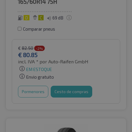
165/60R14
75H
D
C
69 dB
Comparar pneus
€
82.50
-2%
€
80.85
incl. IVA *
por Auto-Raifen GmbH
EM ESTOQUE
Envio gratuito
Pormenores
Cesto de compras