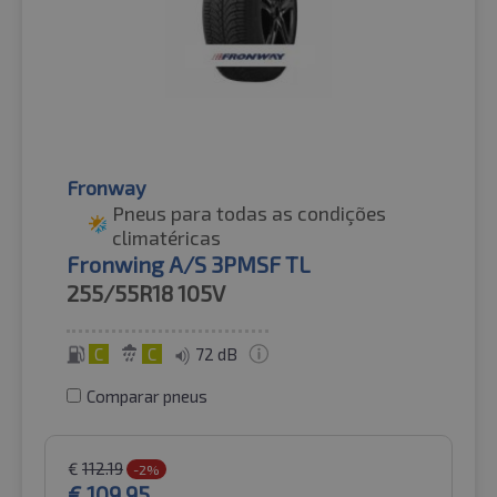
Fronway
Pneus para todas as condições
climatéricas
Fronwing A/S 3PMSF TL
255/55R18
105V
C
C
72 dB
Comparar pneus
€
112.19
-2%
€
109.95