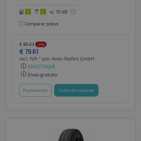
C
C
70 dB
Comparar pneus
€
81.23
-2%
€
79.61
incl. IVA *
por Auto-Raifen GmbH
EM ESTOQUE
Envio gratuito
Pormenores
Cesto de compras