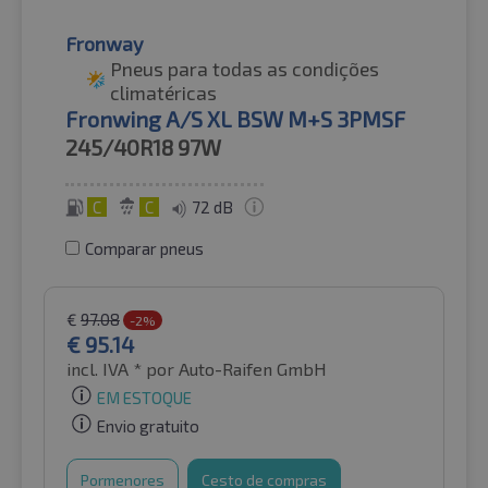
Fronway
Pneus para todas as condições
climatéricas
Fronwing A/S XL BSW M+S 3PMSF
245/40R18
97W
C
C
72 dB
Comparar pneus
€
97.08
-2%
€
95.14
incl. IVA *
por Auto-Raifen GmbH
EM ESTOQUE
Envio gratuito
Pormenores
Cesto de compras