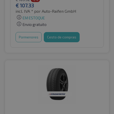
€
107.33
incl. IVA *
por Auto-Raifen GmbH
EM ESTOQUE
Envio gratuito
Pormenores
Cesto de compras