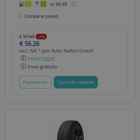
D
C
69 dB
Comparar pneus
€
57.40
-2%
€
56.26
incl. IVA *
por Auto-Raifen GmbH
EM ESTOQUE
Envio gratuito
Pormenores
Cesto de compras