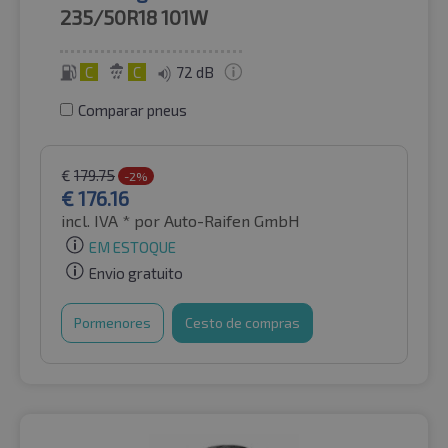
235/50R18
101W
C
C
72 dB
Comparar pneus
€
179.75
-2%
€
176.16
incl. IVA *
por Auto-Raifen GmbH
EM ESTOQUE
Envio gratuito
Pormenores
Cesto de compras