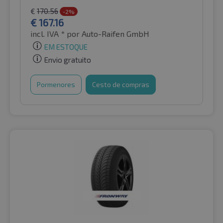
€
170.56
-2%
€
167.16
incl. IVA *
por Auto-Raifen GmbH
EM ESTOQUE
Envio gratuito
Pormenores
Cesto de compras