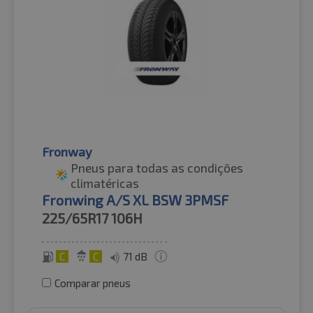
Fronway
Pneus para todas as condições
climatéricas
Fronwing A/S XL BSW 3PMSF
225/65R17
106H
C
C
71 dB
Comparar pneus