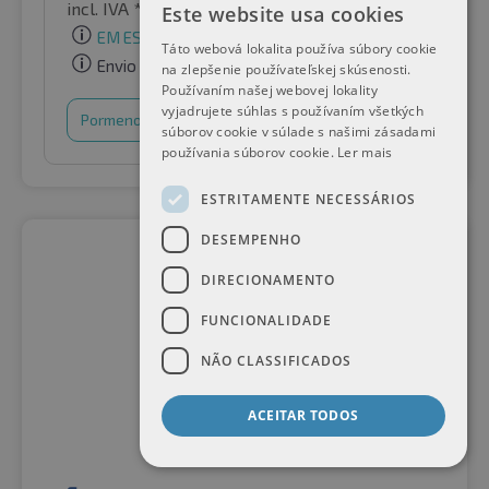
incl. IVA *
por Auto-Raifen GmbH
Este website usa cookies
EM ESTOQUE
Táto webová lokalita používa súbory cookie
Envio gratuito
na zlepšenie používateľskej skúsenosti.
Používaním našej webovej lokality
vyjadrujete súhlas s používaním všetkých
Pormenores
Cesto de compras
súborov cookie v súlade s našimi zásadami
používania súborov cookie.
Ler mais
ESTRITAMENTE NECESSÁRIOS
DESEMPENHO
DIRECIONAMENTO
FUNCIONALIDADE
NÃO CLASSIFICADOS
ACEITAR TODOS