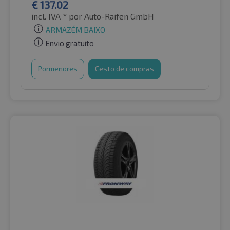
€
137.02
incl. IVA *
por Auto-Raifen GmbH
ARMAZÉM BAIXO
Envio gratuito
Pormenores
Cesto de compras