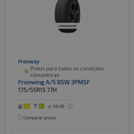
Fronway
Pneus para todas as condições
climatéricas
Fronwing A/S BSW 3PMSF
175/55R15
77H
D
C
69 dB
Comparar pneus