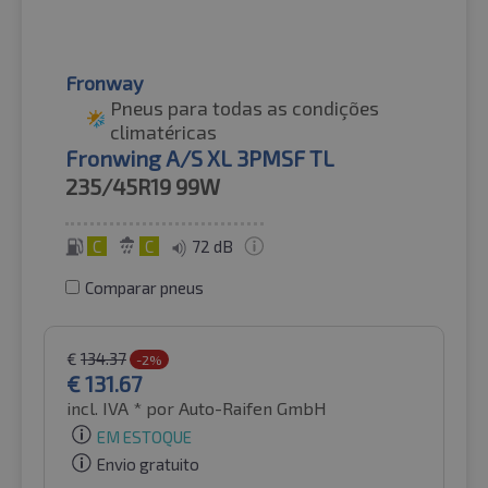
Fronway
Pneus para todas as condições
climatéricas
Fronwing A/S XL 3PMSF TL
235/45R19
99W
C
C
72 dB
Comparar pneus
€
134.37
-2%
€
131.67
incl. IVA *
por Auto-Raifen GmbH
EM ESTOQUE
Envio gratuito