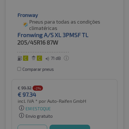
Fronway
Pneus para todas as condições
climatéricas
Fronwing A/S XL 3PMSF TL
205/45R16
87W
C
C
71 dB
Comparar pneus
€
99.32
-2%
€
97.34
incl. IVA *
por Auto-Raifen GmbH
EM ESTOQUE
Envio gratuito