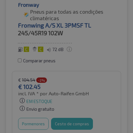
Fronway
Pneus para todas as condições
climatéricas
Fronwing A/S XL 3PMSF TL
245/45R19
102W
C
C
72 dB
Comparar pneus
€
104.54
-2%
€
102.45
incl. IVA *
por Auto-Raifen GmbH
EM ESTOQUE
Envio gratuito
Pormenores
Cesto de compras