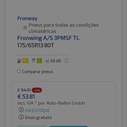
Fronway
Pneus para todas as condições
climatéricas
Fronwing A/S 3PMSF TL
175/65R13
80T
D
C
69 dB
Comparar pneus
€
54.91
-2%
€
53.81
incl. IVA *
por Auto-Raifen GmbH
EM ESTOQUE
Envio gratuito