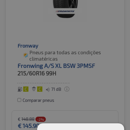
Fronway
Pneus para todas as condições
climatéricas
Fronwing A/S XL BSW 3PMSF
215/60R16
99H
C
C
71 dB
Comparar pneus
€
148.88
-2%
€
145.90