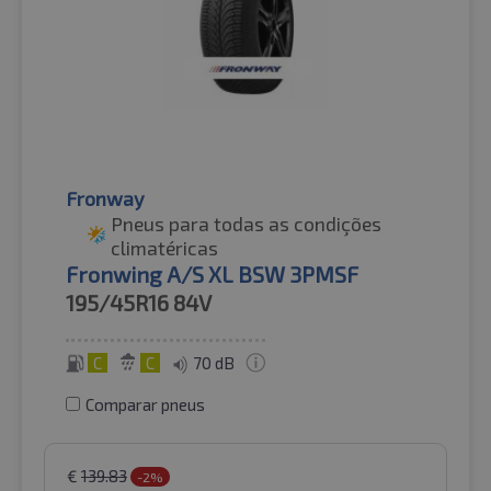
Fronway
Pneus para todas as condições
climatéricas
Fronwing A/S XL BSW 3PMSF
195/45R16
84V
C
C
70 dB
Comparar pneus
€
139.83
-2%