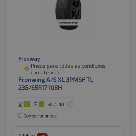
Fronway
Pneus para todas as condições
climatéricas
Fronwing A/S XL 3PMSF TL
235/65R17
108H
C
C
71 dB
Comparar pneus
€
109.52
-2%