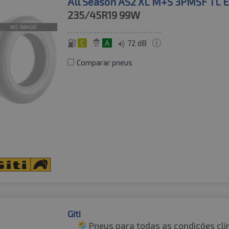
All Season AS2 XL M+S 3PMSF TL 
235/45R19
99W
C
A
72 dB
Comparar pneus
Giti
Pneus para todas as condições cli