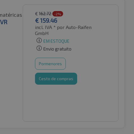
€
162.72
matéricas
-2%
€
159.46
EVR
incl. IVA *
por Auto-Raifen
GmbH
EM ESTOQUE
Envio gratuito
Pormenores
Cesto de compras