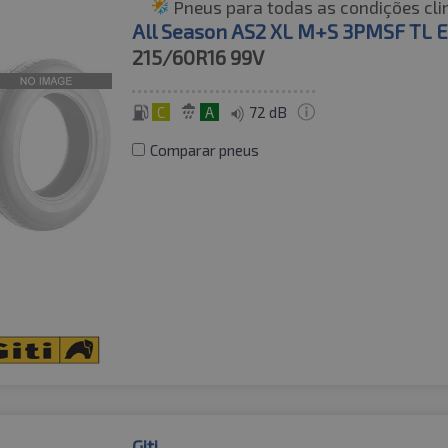
Pneus para todas as condições cli
All Season AS2 XL M+S 3PMSF TL 
215/60R16
99V
C
A
72 dB
Comparar pneus
Giti