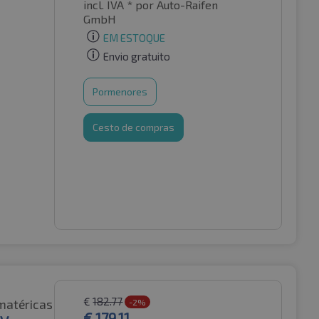
incl. IVA *
por Auto-Raifen
GmbH
EM ESTOQUE
Envio gratuito
Pormenores
Cesto de compras
€
182.77
matéricas
-2%
€
179.11