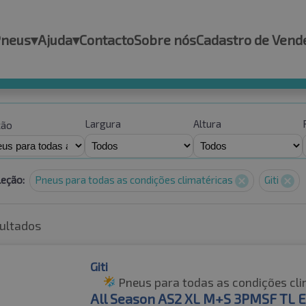
Pneus
▾
Ajuda
▾
Contacto
Sobre nós
Cadastro de Vend
Largura
Altura
ção
leção:
Pneus para todas as condições climatéricas
Giti
ultados
Giti
Pneus para todas as condições cli
All Season AS2 XL M+S 3PMSF TL 