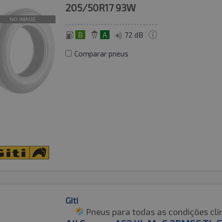
205/50R17
93W
B
A
72 dB
Comparar pneus
Giti
Pneus para todas as condições cli