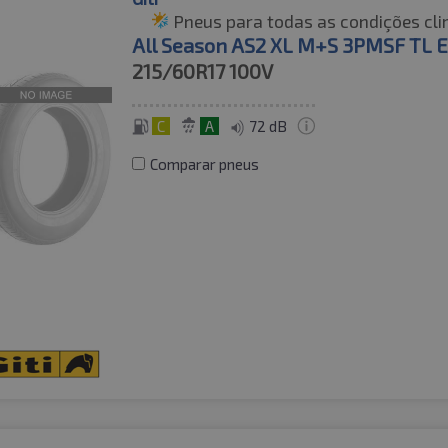
Pneus para todas as condições cli
All Season AS2 XL M+S 3PMSF TL 
215/60R17
100V
C
A
72 dB
Comparar pneus