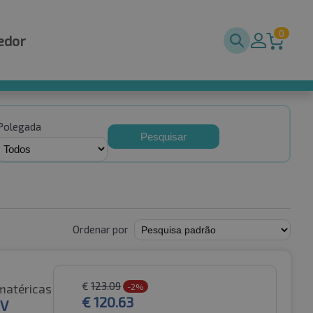
0
edor
Polegada
Pesquisar
Ordenar por
€
123.09
matéricas
-2%
€
120.63
EV