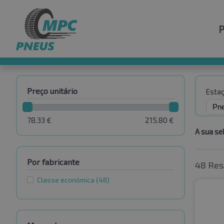
Preço unitário
Esta
78.33
€
215.80
€
A sua se
Por fabricante
48 Res
Classe económica
(48)