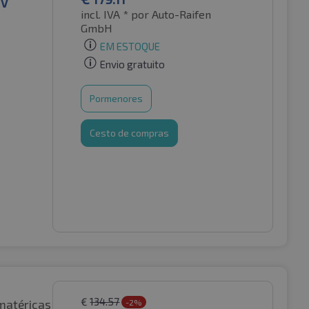
EV
incl. IVA *
por Auto-Raifen
GmbH
EM ESTOQUE
Envio gratuito
Pormenores
Cesto de compras
€
134.57
matéricas
-2%