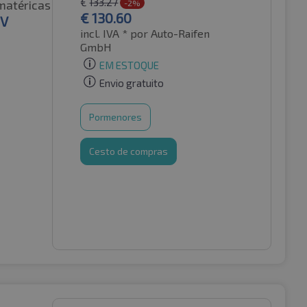
€
133.27
matéricas
-2%
€
130.60
EV
incl. IVA *
por Auto-Raifen
GmbH
EM ESTOQUE
Envio gratuito
Pormenores
Cesto de compras