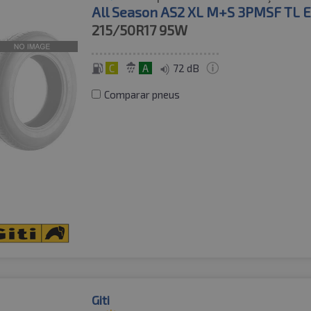
All Season AS2 XL M+S 3PMSF TL 
215/50R17
95W
C
A
72 dB
Comparar pneus
Giti