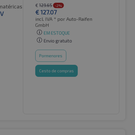
€
129.65
matéricas
-2%
€
127.07
EV
incl. IVA *
por Auto-Raifen
GmbH
EM ESTOQUE
Envio gratuito
Pormenores
Cesto de compras