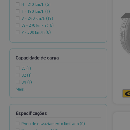
H - 210 km/h
(6)
T - 190 km/h
(1)
V - 240 km/h
(19)
W - 270 km/h
(16)
Y - 300 km/h
(6)
Capacidade de carga
75
(1)
82
(1)
84
(1)
Mais...
Especificações
Pneu de esvaziamento limitado
(0)