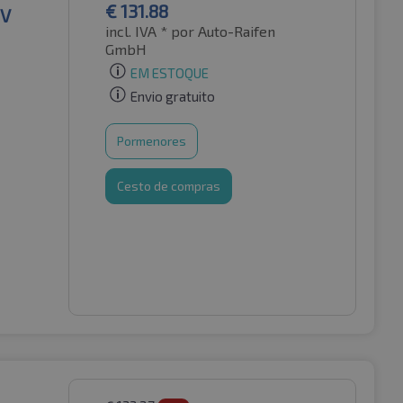
€
131.88
EV
incl. IVA *
por Auto-Raifen
GmbH
EM ESTOQUE
Envio gratuito
Pormenores
Cesto de compras