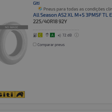
Giti
Pneus para todas as condições cli
All Season AS2 XL M+S 3PMSF TL 
225/40R18
92Y
C
A
72 dB
Comparar pneus