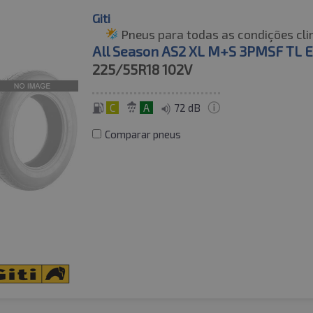
Giti
Pneus para todas as condições cli
All Season AS2 XL M+S 3PMSF TL 
225/55R18
102V
C
A
72 dB
Comparar pneus