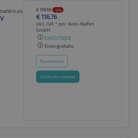
€
119.15
matéricas
-2%
€
116.76
EV
incl. IVA *
por Auto-Raifen
GmbH
EM ESTOQUE
Envio gratuito
Pormenores
Cesto de compras