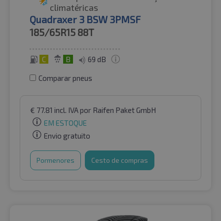
climatéricas
Quadraxer 3 BSW 3PMSF
185/65R15
88T
C
B
69 dB
Comparar pneus
€
77.81
incl. IVA
por Raifen Paket GmbH
EM ESTOQUE
Envio gratuito
Pormenores
Cesto de compras