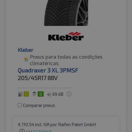
Kleber
Pneus para todas as condições
climatéricas
Quadraxer 3 XL 3PMSF
205/45R17
88V
C
B
69 dB
Comparar pneus
€
110.54
incl. IVA
por Raifen Paket GmbH