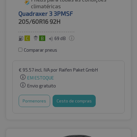
climatéricas
Quadraxer 3 3PMSF
205/60R16
92H
C
B
69 dB
Comparar pneus
€
95.57
incl. IVA
por Raifen Paket GmbH
EM ESTOQUE
Envio gratuito
Pormenores
Cesto de compras