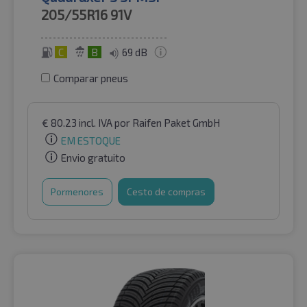
205/55R16
91V
C
B
69 dB
Comparar pneus
€
80.23
incl. IVA
por Raifen Paket GmbH
EM ESTOQUE
Envio gratuito
Pormenores
Cesto de compras