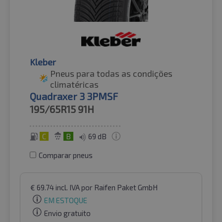
Kleber
Pneus para todas as condições
climatéricas
Quadraxer 3 3PMSF
195/65R15
91H
C
B
69 dB
Comparar pneus
€
69.74
incl. IVA
por Raifen Paket GmbH
EM ESTOQUE
Envio gratuito