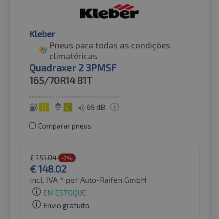
Kleber
Pneus para todas as condições
climatéricas
Quadraxer 2 3PMSF
165/70R14
81T
D
C
69 dB
Comparar pneus
€
151.04
-2%
€
148.02
incl. IVA *
por Auto-Raifen GmbH
EM ESTOQUE
Envio gratuito