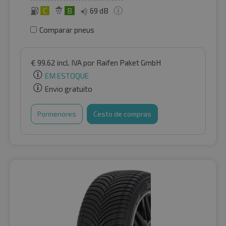
C
B
69 dB
Comparar pneus
€
99.62
incl. IVA
por Raifen Paket GmbH
EM ESTOQUE
Envio gratuito
Pormenores
Cesto de compras