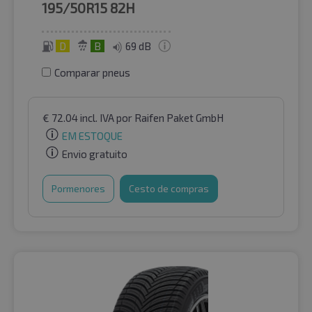
195/50R15
82H
D
B
69 dB
Comparar pneus
€
72.04
incl. IVA
por Raifen Paket GmbH
EM ESTOQUE
Envio gratuito
Pormenores
Cesto de compras