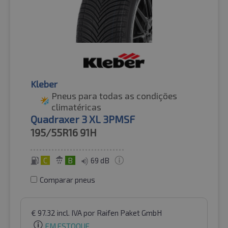
Kleber
Pneus para todas as condições
climatéricas
Quadraxer 3 XL 3PMSF
195/55R16
91H
C
B
69 dB
Comparar pneus
€
97.32
incl. IVA
por Raifen Paket GmbH
EM ESTOQUE