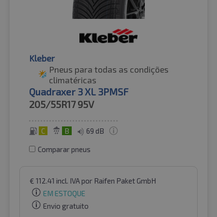
Kleber
Pneus para todas as condições
climatéricas
Quadraxer 3 XL 3PMSF
205/55R17
95V
C
B
69 dB
Comparar pneus
€
112.41
incl. IVA
por Raifen Paket GmbH
EM ESTOQUE
Envio gratuito