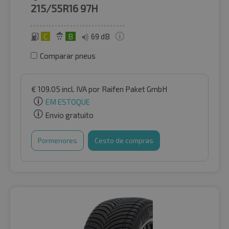
215/55R16
97H
C
B
69 dB
Comparar pneus
€
109.05
incl. IVA
por Raifen Paket GmbH
EM ESTOQUE
Envio gratuito
Pormenores
Cesto de compras