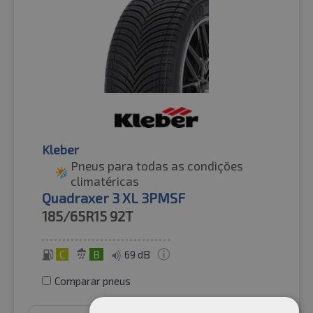
Kleber
Pneus para todas as condições
climatéricas
Quadraxer 3 XL 3PMSF
185/65R15
92T
C
B
69 dB
Comparar pneus