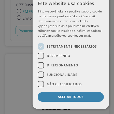
Este website usa cookies
€
77.19
incl. IVA
por Raifen Paket GmbH
EM ESTOQUE
Táto webová lokalita používa súbory cookie
na zlepšenie používateľskej skúsenosti.
Envio gratuito
Používaním našej webovej lokality
vyjadrujete súhlas s používaním všetkých
Pormenores
Cesto de compras
súborov cookie v súlade s našimi zásadami
používania súborov cookie.
Ler mais
ESTRITAMENTE NECESSÁRIOS
DESEMPENHO
DIRECIONAMENTO
FUNCIONALIDADE
NÃO CLASSIFICADOS
ACEITAR TODOS