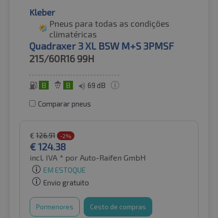
Kleber
Pneus para todas as condições
climatéricas
Quadraxer 3 XL BSW M+S 3PMSF
215/60R16
99H
B
B
69 dB
Comparar pneus
€
126.91
-2%
€
124.38
incl. IVA *
por Auto-Raifen GmbH
EM ESTOQUE
Envio gratuito
Pormenores
Cesto de compras