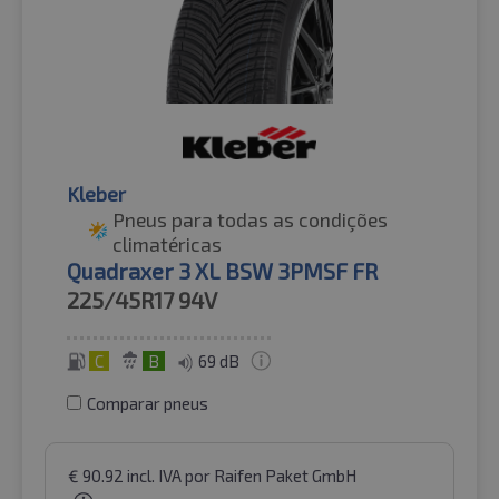
Kleber
Pneus para todas as condições
climatéricas
Quadraxer 3 XL BSW 3PMSF FR
225/45R17
94V
C
B
69 dB
Comparar pneus
€
90.92
incl. IVA
por Raifen Paket GmbH