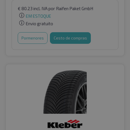
€
80.23
incl. IVA
por Raifen Paket GmbH
EM ESTOQUE
Envio gratuito
Pormenores
Cesto de compras