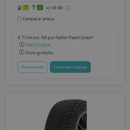
C
B
69 dB
Comparar pneus
€
77.44
incl. IVA
por Raifen Paket GmbH
EM ESTOQUE
Envio gratuito
Pormenores
Cesto de compras