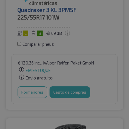
climatéricas
Quadraxer 3 XL 3PMSF
225/55R17
101W
C
B
69 dB
Comparar pneus
€
120.36
incl. IVA
por Raifen Paket GmbH
EM ESTOQUE
Envio gratuito
Pormenores
Cesto de compras