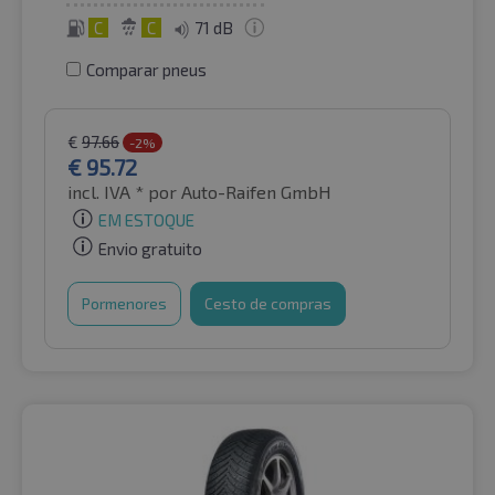
C
C
71 dB
Comparar pneus
€
97.66
-2%
€
95.72
incl. IVA *
por Auto-Raifen GmbH
EM ESTOQUE
Envio gratuito
Pormenores
Cesto de compras