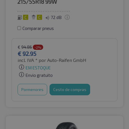
215/55R18
99W
C
C
72 dB
Comparar pneus
€
94.86
-2%
€
92.95
incl. IVA *
por Auto-Raifen GmbH
EM ESTOQUE
Envio gratuito
Pormenores
Cesto de compras