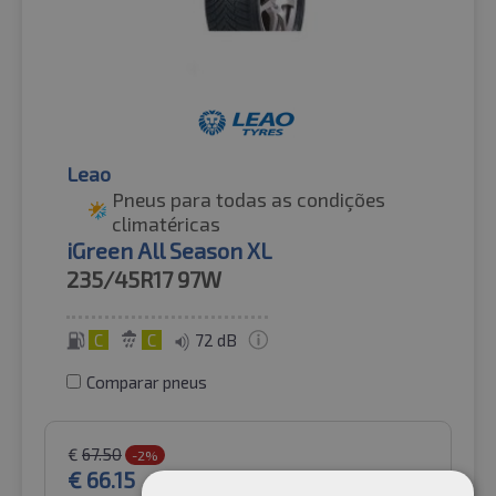
Leao
Pneus para todas as condições
climatéricas
iGreen All Season XL
235/45R17
97W
C
C
72 dB
Comparar pneus
€
67.50
-2%
€
66.15