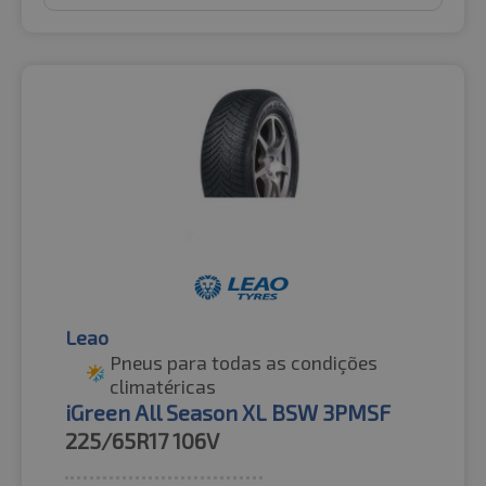
Leao
Pneus para todas as condições
climatéricas
iGreen All Season XL BSW 3PMSF
225/65R17
106V