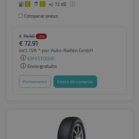
C
C
72 dB
Comparar pneus
€
74.40
-2%
€
72.91
incl. IVA *
por Auto-Raifen GmbH
EM ESTOQUE
Envio gratuito
Pormenores
Cesto de compras