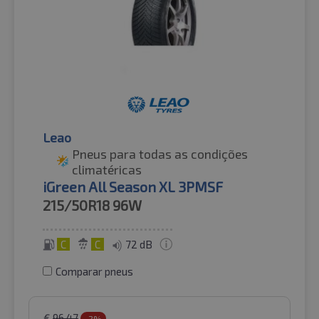
Leao
Pneus para todas as condições
climatéricas
iGreen All Season XL 3PMSF
215/50R18
96W
C
C
72 dB
Comparar pneus
€
96.47
-2%