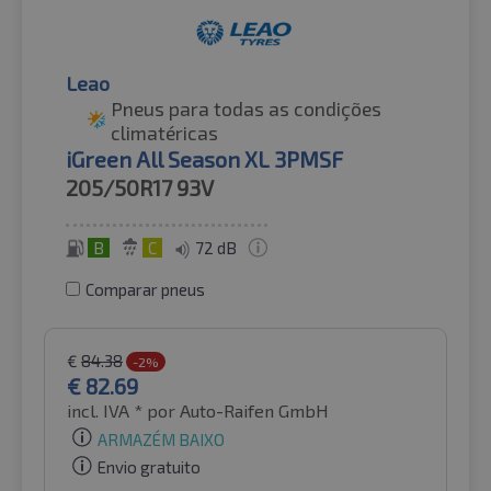
Leao
Pneus para todas as condições
climatéricas
iGreen All Season XL 3PMSF
205/50R17
93V
B
C
72 dB
Comparar pneus
€
84.38
-2%
€
82.69
incl. IVA *
por Auto-Raifen GmbH
ARMAZÉM BAIXO
Envio gratuito