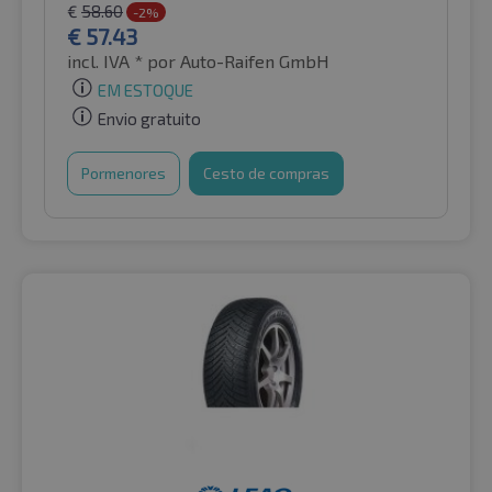
€
58.60
-2%
€
57.43
incl. IVA *
por Auto-Raifen GmbH
EM ESTOQUE
Envio gratuito
Pormenores
Cesto de compras