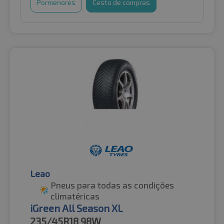
Pormenores
Cesto de compras
Leao
Pneus para todas as condições
climatéricas
iGreen All Season XL
235/45R18
98W