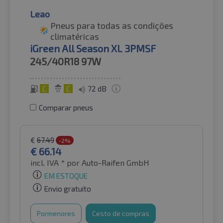
Leao
Pneus para todas as condições
climatéricas
iGreen All Season XL 3PMSF
245/40R18
97W
C
C
72 dB
Comparar pneus
€
67.49
-2%
€
66.14
incl. IVA *
por Auto-Raifen GmbH
EM ESTOQUE
Envio gratuito
Pormenores
Cesto de compras