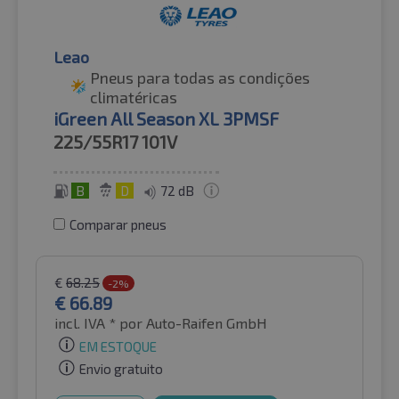
Leao
Pneus para todas as condições
climatéricas
iGreen All Season XL 3PMSF
225/55R17
101V
B
D
72 dB
Comparar pneus
€
68.25
-2%
€
66.89
incl. IVA *
por Auto-Raifen GmbH
EM ESTOQUE
Envio gratuito