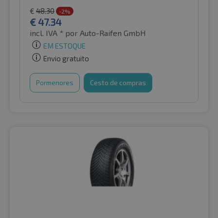
€
48.30
-2%
€
47.34
incl. IVA *
por Auto-Raifen GmbH
EM ESTOQUE
Envio gratuito
Pormenores
Cesto de compras