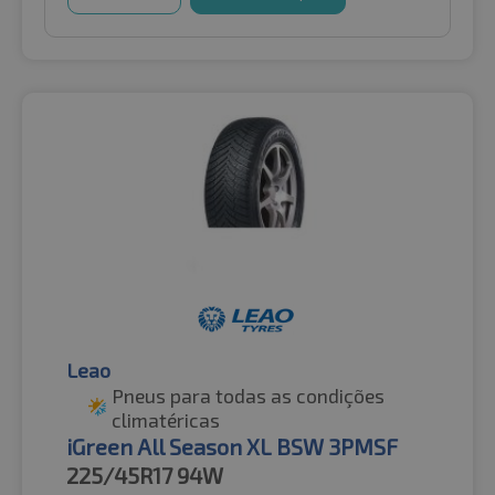
Leao
Pneus para todas as condições
climatéricas
iGreen All Season XL BSW 3PMSF
225/45R17
94W