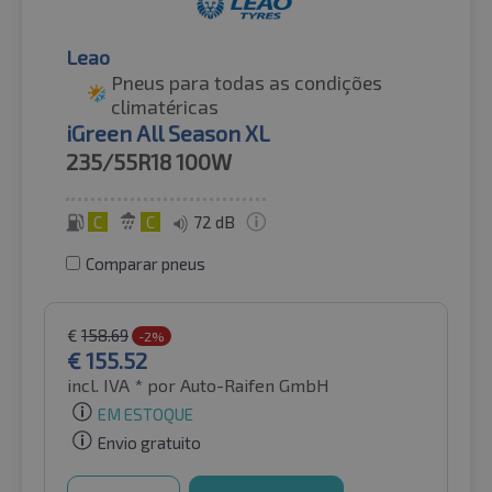
Leao
Pneus para todas as condições
climatéricas
iGreen All Season XL
235/55R18
100W
C
C
72 dB
Comparar pneus
€
158.69
-2%
€
155.52
incl. IVA *
por Auto-Raifen GmbH
EM ESTOQUE
Envio gratuito