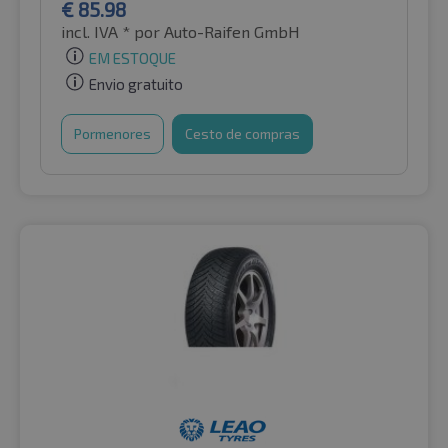
€
85.98
incl. IVA *
por Auto-Raifen GmbH
EM ESTOQUE
Envio gratuito
Pormenores
Cesto de compras