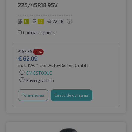
225/45R18
95V
C
D
72 dB
Comparar pneus
€
63.36
-2%
€
62.09
incl. IVA *
por Auto-Raifen GmbH
EM ESTOQUE
Envio gratuito
Pormenores
Cesto de compras