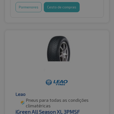
Pormenores
Cesto de compras
Leao
Pneus para todas as condições
climatéricas
iGreen All Season XL 3PMSF