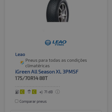
Leao
Pneus para todas as condições
climatéricas
iGreen All Season XL 3PMSF
175/70R14
88T
C
C
71 dB
Comparar pneus