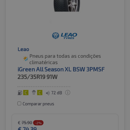
Leao
Pneus para todas as condições
climatéricas
iGreen All Season XL BSW 3PMSF
235/35R19
91W
C
C
72 dB
Comparar pneus
€
75.90
-2%
€
74.39