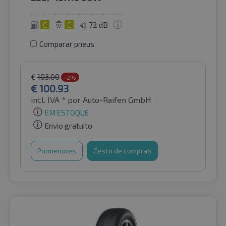
C
C
72 dB
Comparar pneus
€
103.00
-2%
€
100.93
incl. IVA *
por Auto-Raifen GmbH
EM ESTOQUE
Envio gratuito
Pormenores
Cesto de compras