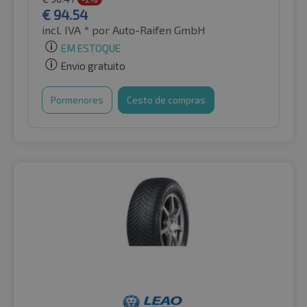
€
94.54
incl. IVA *
por Auto-Raifen GmbH
EM ESTOQUE
Envio gratuito
Pormenores
Cesto de compras