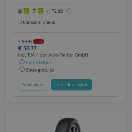
C
C
72 dB
Comparar pneus
€
59.97
-2%
€
58.77
incl. IVA *
por Auto-Raifen GmbH
EM ESTOQUE
Envio gratuito
Pormenores
Cesto de compras