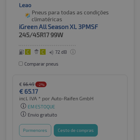
Leao
Pneus para todas as condições
climatéricas
iGreen All Season XL 3PMSF
245/45R17
99W
C
C
72 dB
Comparar pneus
€
66.49
-2%
€
65.17
incl. IVA *
por Auto-Raifen GmbH
EM ESTOQUE
Envio gratuito
Pormenores
Cesto de compras