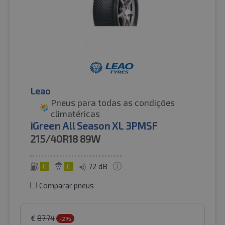
Leao
Pneus para todas as condições
climatéricas
iGreen All Season XL 3PMSF
215/40R18
89W
C
C
72 dB
Comparar pneus
€
87.74
-2%