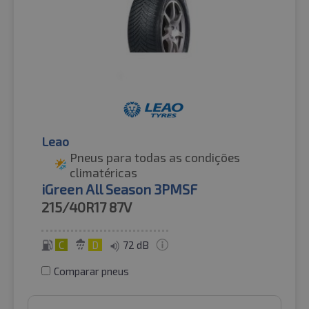
Leao
Pneus para todas as condições
climatéricas
iGreen All Season 3PMSF
215/40R17
87V
C
D
72 dB
Comparar pneus