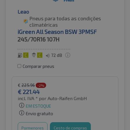
Leao
Pneus para todas as condições
climatéricas
iGreen All Season BSW 3PMSF
245/70R16
107H
C
C
72 dB
Comparar pneus
€
225.96
-2%
€
221.44
incl. IVA *
por Auto-Raifen GmbH
EM ESTOQUE
Envio gratuito
Pormenores
Cesto de compras