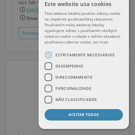
incl. IVA *
por Auto-Raifen GmbH
Este website usa cookies
EM ESTOQUE
Táto webová lokalita používa súbory cookie
Envio gratuito
na zlepšenie používateľskej skúsenosti.
Používaním našej webovej lokality
vyjadrujete súhlas s používaním všetkých
Pormenores
Cesto de compras
súborov cookie v súlade s našimi zásadami
používania súborov cookie.
Ler mais
ESTRITAMENTE NECESSÁRIOS
DESEMPENHO
DIRECIONAMENTO
FUNCIONALIDADE
NÃO CLASSIFICADOS
ACEITAR TODOS