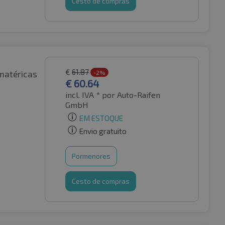
Cesto de compras
€
61.87
matéricas
-2%
€
60.64
incl. IVA *
por Auto-Raifen
GmbH
EM ESTOQUE
Envio gratuito
Pormenores
Cesto de compras