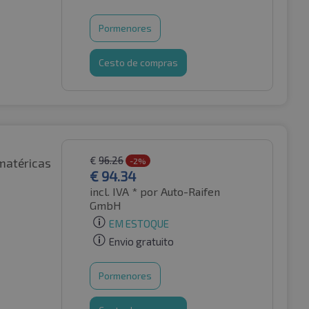
Pormenores
Cesto de compras
€
96.26
matéricas
-2%
€
94.34
incl. IVA *
por Auto-Raifen
GmbH
EM ESTOQUE
Envio gratuito
Pormenores