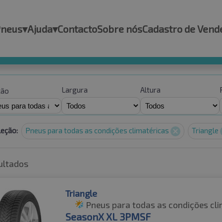
Pneus
▾
Ajuda
▾
Contacto
Sobre nós
Cadastro de Vend
Largura
Altura
ção
leção:
Pneus para todas as condições climatéricas
Triangle
ultados
Triangle
Pneus para todas as condições cli
SeasonX XL 3PMSF