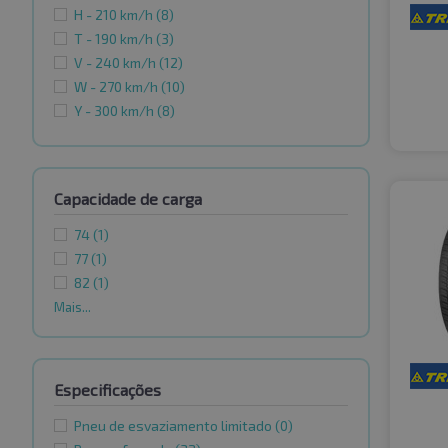
H - 210 km/h
(8)
T - 190 km/h
(3)
V - 240 km/h
(12)
W - 270 km/h
(10)
Y - 300 km/h
(8)
Capacidade de carga
74
(1)
77
(1)
82
(1)
Mais...
Especificações
Pneu de esvaziamento limitado
(0)