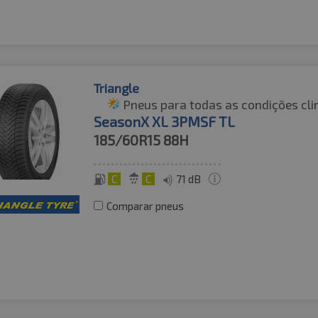
Triangle
Pneus para todas as condições cli
SeasonX XL 3PMSF TL
185/60R15
88H
C
C
71 dB
Comparar pneus