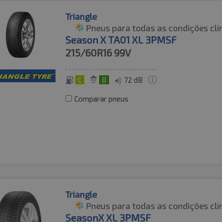
Triangle
Pneus para todas as condições cli
Season X TA01 XL 3PMSF
215/60R16
99V
C
B
72 dB
Comparar pneus
Triangle
Pneus para todas as condições cli
SeasonX XL 3PMSF