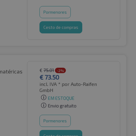
Pormenores
Cesto de compras
€
75.01
matéricas
-2%
€
73.50
incl. IVA *
por Auto-Raifen
GmbH
EM ESTOQUE
Envio gratuito
Pormenores
Cesto de compras