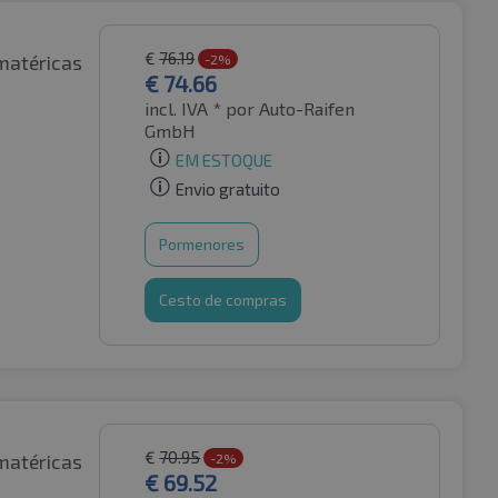
€
76.19
matéricas
-2%
€
74.66
incl. IVA *
por Auto-Raifen
GmbH
EM ESTOQUE
Envio gratuito
Pormenores
Cesto de compras
€
70.95
matéricas
-2%
€
69.52