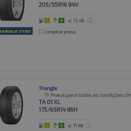
205/55R16
94V
C
B
72 dB
Comparar pneus
Triangle
Pneus para todas as condições cli
TA 01 XL
175/65R14
86H
C
B
71 dB