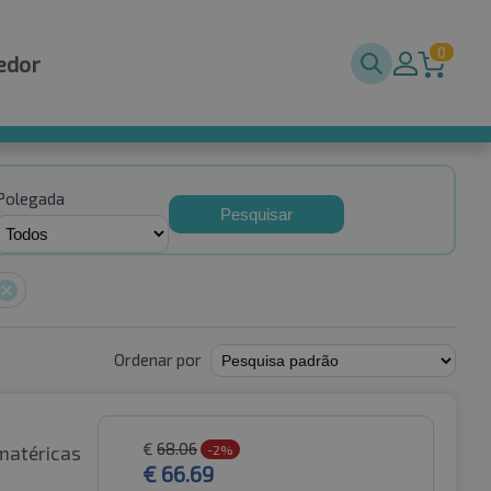
0
edor
Polegada
Pesquisar
Ordenar por
€
68.06
matéricas
-2%
€
66.69