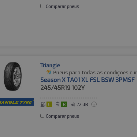
Comparar pneus
Triangle
Pneus para todas as condições cli
Season X TA01 XL FSL BSW 3PMSF
245/45R19
102Y
C
B
72 dB
Comparar pneus