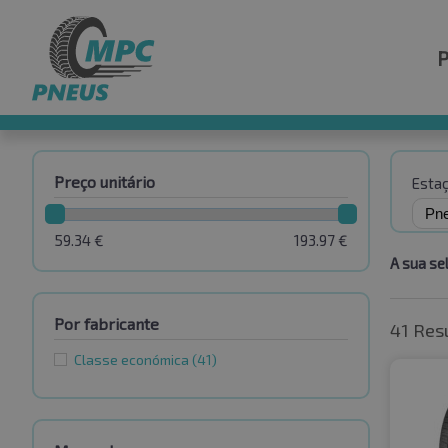
Preço unitário
Esta
59.34
€
193.97
€
A sua se
Por fabricante
41 Res
Classe económica
(41)