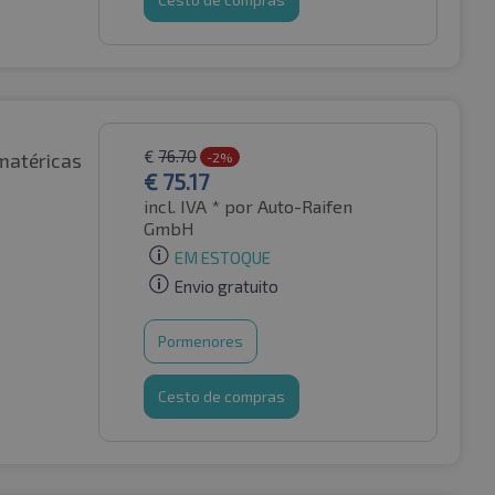
€
76.70
matéricas
-2%
€
75.17
incl. IVA *
por Auto-Raifen
GmbH
EM ESTOQUE
Envio gratuito
Pormenores
Cesto de compras