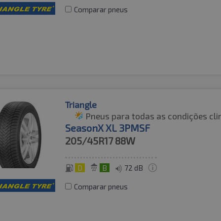
Comparar pneus
Triangle
Pneus para todas as condições cli
SeasonX XL 3PMSF
205/45R17
88W
D
B
72 dB
Comparar pneus