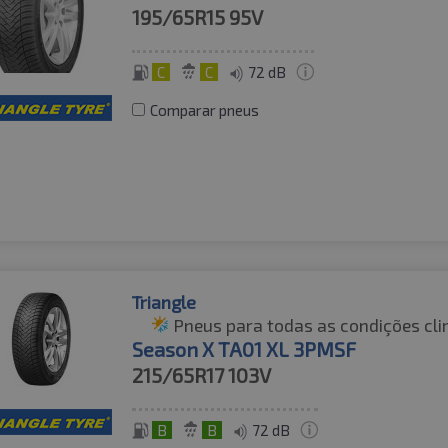
195/65R15
95V
C
C
72 dB
Comparar pneus
Triangle
Pneus para todas as condições cli
Season X TA01 XL 3PMSF
215/65R17
103V
B
B
72 dB