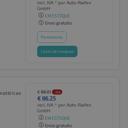
incl. IVA *
por Auto-Raifen
GmbH
EM ESTOQUE
Envio gratuito
Pormenores
Cesto de compras
€
88.01
matéricas
-2%
€
86.25
incl. IVA *
por Auto-Raifen
GmbH
EM ESTOQUE
Envio gratuito