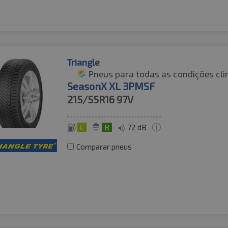
Triangle
Pneus para todas as condições cli
SeasonX XL 3PMSF
215/55R16
97V
C
B
72 dB
Comparar pneus