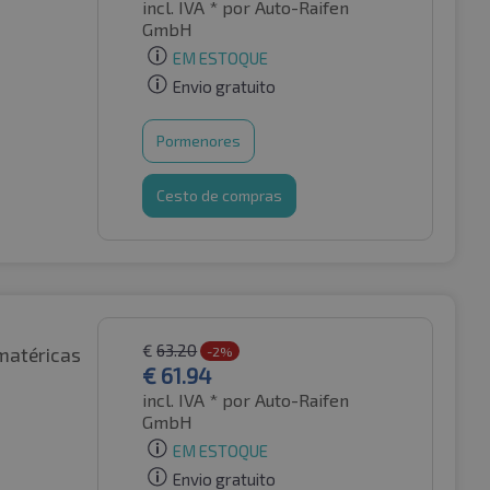
incl. IVA *
por Auto-Raifen
GmbH
EM ESTOQUE
Envio gratuito
Pormenores
Cesto de compras
€
63.20
matéricas
-2%
€
61.94
incl. IVA *
por Auto-Raifen
GmbH
EM ESTOQUE
Envio gratuito