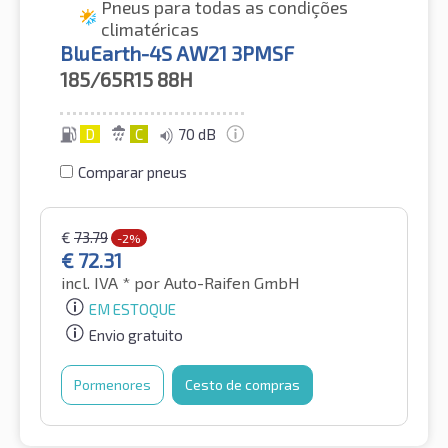
Pneus para todas as condições
climatéricas
BluEarth-4S AW21 3PMSF
185/65R15
88H
D
C
70 dB
Comparar pneus
€
73.79
-2%
€
72.31
incl. IVA *
por Auto-Raifen GmbH
EM ESTOQUE
Envio gratuito
Pormenores
Cesto de compras