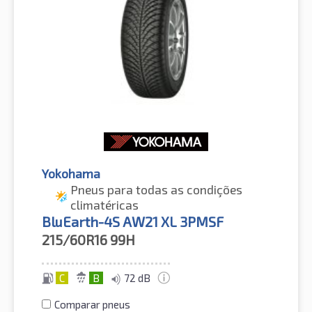
Yokohama
Pneus para todas as condições
climatéricas
BluEarth-4S AW21 XL 3PMSF
215/60R16
99H
C
B
72 dB
Comparar pneus