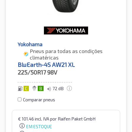
Yokohama
Pneus para todas as condições
climatéricas
BluEarth-4S AW21 XL
225/50R17
98V
C
B
72 dB
Comparar pneus
€
101.46
incl. IVA
por Raifen Paket GmbH
EM ESTOQUE