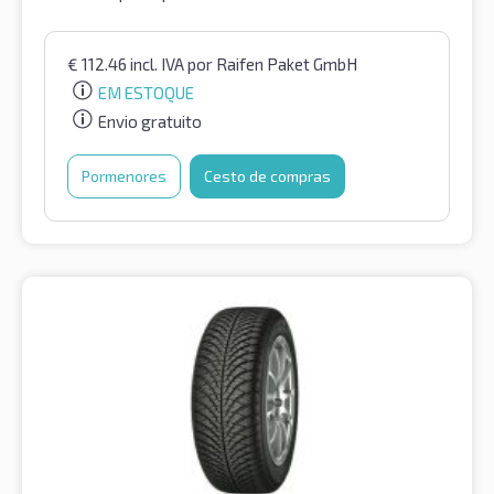
€
112.46
incl. IVA
por Raifen Paket GmbH
EM ESTOQUE
Envio gratuito
Pormenores
Cesto de compras