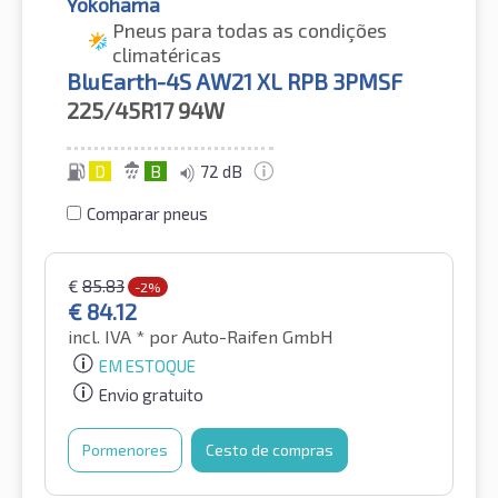
Yokohama
Pneus para todas as condições
climatéricas
BluEarth-4S AW21 XL RPB 3PMSF
225/45R17
94W
D
B
72 dB
Comparar pneus
€
85.83
-2%
€
84.12
incl. IVA *
por Auto-Raifen GmbH
EM ESTOQUE
Envio gratuito
Pormenores
Cesto de compras