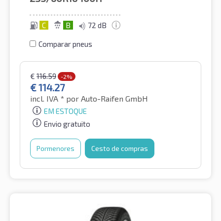
C
B
72 dB
Comparar pneus
€
116.59
-2%
€
114.27
incl. IVA *
por Auto-Raifen GmbH
EM ESTOQUE
Envio gratuito
Pormenores
Cesto de compras