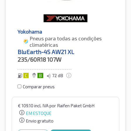
Yokohama
Pneus para todas as condições
climatéricas
BluEarth-4S AW21 XL
235/60R18
107W
C
B
72 dB
Comparar pneus
€
109.10
incl. IVA
por Raifen Paket GmbH
EM ESTOQUE
Envio gratuito