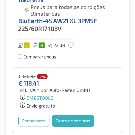
Yokohama
Pneus para todas as condições
climatéricas
BluEarth-4S AW21 XL 3PMSF
225/60R17
103V
C
B
72 dB
Comparar pneus
€
120.82
-2%
€
118.41
incl. IVA *
por Auto-Raifen GmbH
EM ESTOQUE
Envio gratuito
Pormenores
Cesto de compras