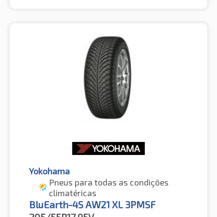
Yokohama
Pneus para todas as condições
climatéricas
BluEarth-4S AW21 XL 3PMSF
205/55R17
95V