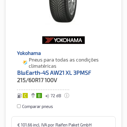
Yokohama
Pneus para todas as condições
climatéricas
BluEarth-4S AW21 XL 3PMSF
215/60R17
100V
C
B
72 dB
Comparar pneus
€
101.66
incl. IVA
por Raifen Paket GmbH