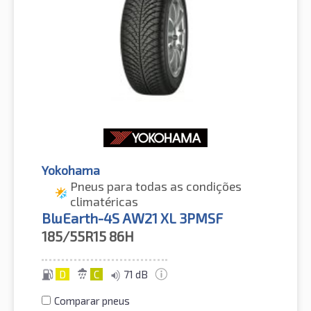
Yokohama
Pneus para todas as condições
climatéricas
BluEarth-4S AW21 XL 3PMSF
185/55R15
86H
D
C
71 dB
Comparar pneus