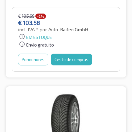
€
105.69
-2%
€
103.58
incl. IVA *
por Auto-Raifen GmbH
EM ESTOQUE
Envio gratuito
Pormenores
Cesto de compras