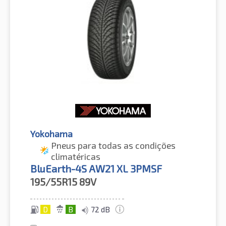
Yokohama
Pneus para todas as condições
climatéricas
BluEarth-4S AW21 XL 3PMSF
195/55R15
89V
D
B
72 dB