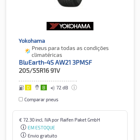
Yokohama
Pneus para todas as condições
climatéricas
BluEarth-4S AW21 3PMSF
205/55R16
91V
D
B
72 dB
Comparar pneus
€
72.30
incl. IVA
por Raifen Paket GmbH
EM ESTOQUE
Envio gratuito