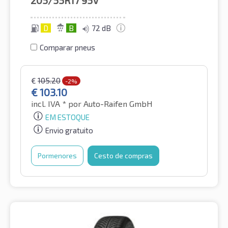
D
B
72 dB
Comparar pneus
€
105.20
-2%
€
103.10
incl. IVA *
por Auto-Raifen GmbH
EM ESTOQUE
Envio gratuito
Pormenores
Cesto de compras