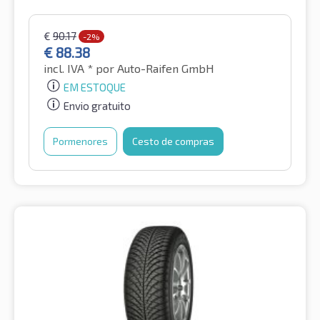
€
90.17
-2%
€
88.38
incl. IVA *
por Auto-Raifen GmbH
EM ESTOQUE
Envio gratuito
Pormenores
Cesto de compras