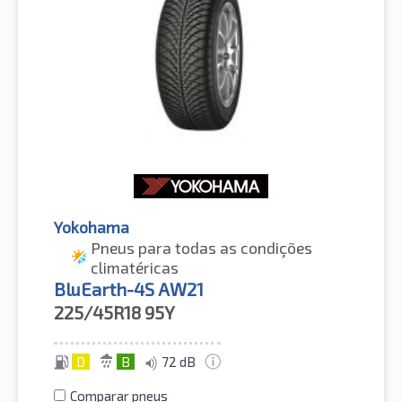
Yokohama
Pneus para todas as condições
climatéricas
BluEarth-4S AW21
225/45R18
95Y
D
B
72 dB
Comparar pneus