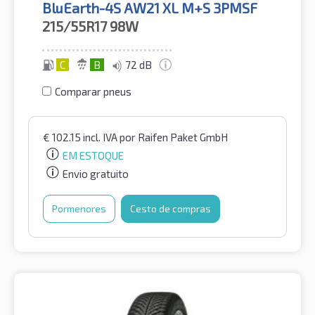
BluEarth-4S AW21 XL M+S 3PMSF
215/55R17
98W
C
B
72 dB
Comparar pneus
€
102.15
incl. IVA
por Raifen Paket GmbH
EM ESTOQUE
Envio gratuito
Pormenores
Cesto de compras