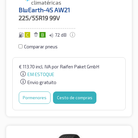
climatéricas
BluEarth-4S AW21
225/55R19
99V
C
B
72 dB
Comparar pneus
€
113.70
incl. IVA
por Raifen Paket GmbH
EM ESTOQUE
Envio gratuito
Pormenores
Cesto de compras