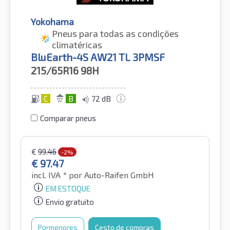
Yokohama
Pneus para todas as condições
climatéricas
BluEarth-4S AW21 TL 3PMSF
215/65R16
98H
C
B
72 dB
Comparar pneus
€
99.46
-2%
€
97.47
incl. IVA *
por Auto-Raifen GmbH
EM ESTOQUE
Envio gratuito
Pormenores
Cesto de compras