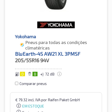
Yokohama
Pneus para todas as condições
climatéricas
BluEarth-4S AW21 XL 3PMSF
205/55R16
94V
D
B
72 dB
Comparar pneus
€
79.32
incl. IVA
por Raifen Paket GmbH
EM ESTOQUE