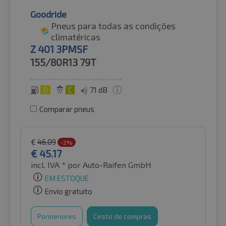
Goodride
Pneus para todas as condições
climatéricas
Z 401 3PMSF
155/80R13
79T
D
C
71 dB
Comparar pneus
€
46.09
-2%
€
45.17
incl. IVA *
por Auto-Raifen GmbH
EM ESTOQUE
Envio gratuito
Pormenores
Cesto de compras