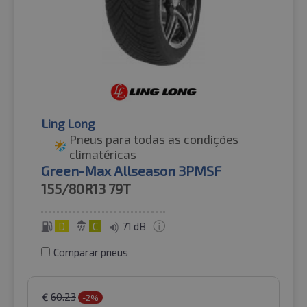
Ling Long
Pneus para todas as condições
climatéricas
Green-Max Allseason 3PMSF
155/80R13
79T
D
C
71 dB
Comparar pneus
€
60.23
-2%