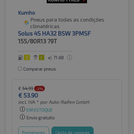
Kumho
Pneus para todas as condições
climatéricas
Solus 4S HA32 BSW 3PMSF
155/80R13
79T
D
C
71 dB
Comparar pneus
€
54.99
-2%
€
53.90
incl. IVA *
por Auto-Raifen GmbH
EM ESTOQUE
Envio gratuito
Pormenores
Cesto de compras