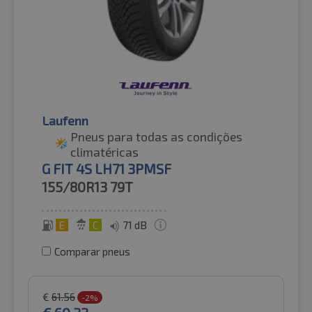
Laufenn
Pneus para todas as condições
climatéricas
G FIT 4S LH71 3PMSF
155/80R13
79T
E
C
71 dB
Comparar pneus
€
61.56
-2%