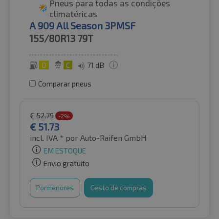
Pneus para todas as condições
climatéricas
A 909 All Season 3PMSF
155/80R13
79T
D
C
71 dB
Comparar pneus
€
52.79
-2%
€
51.73
incl. IVA *
por Auto-Raifen GmbH
EM ESTOQUE
Envio gratuito
Pormenores
Cesto de compras