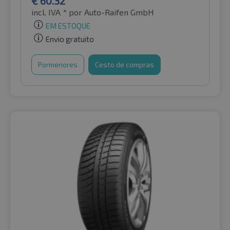
€
60.32
incl. IVA *
por Auto-Raifen GmbH
EM ESTOQUE
Envio gratuito
Pormenores
Cesto de compras