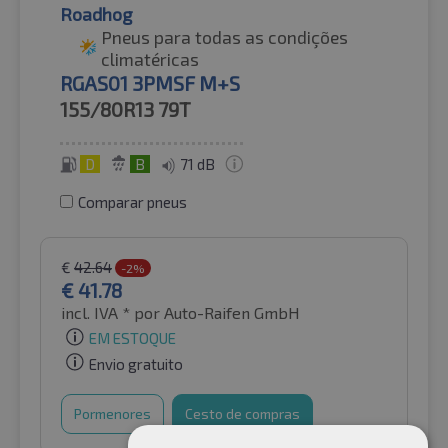
Roadhog
Pneus para todas as condições
climatéricas
RGAS01 3PMSF M+S
155/80R13
79T
D
B
71 dB
Comparar pneus
€
42.64
-2%
€
41.78
incl. IVA *
por Auto-Raifen GmbH
EM ESTOQUE
Envio gratuito
Pormenores
Cesto de compras