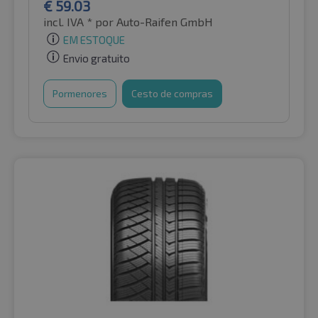
€
59.03
incl. IVA *
por Auto-Raifen GmbH
EM ESTOQUE
Envio gratuito
Pormenores
Cesto de compras