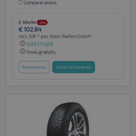
Comparar pneus
€
104.94
-2%
€
102.84
incl. IVA *
por Auto-Raifen GmbH
EM ESTOQUE
Envio gratuito
Pormenores
Cesto de compras