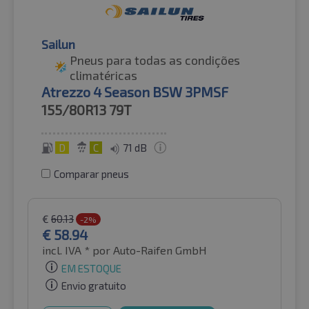
Sailun
Pneus para todas as condições
climatéricas
Atrezzo 4 Season BSW 3PMSF
155/80R13
79T
D
C
71 dB
Comparar pneus
€
60.13
-2%
€
58.94
incl. IVA *
por Auto-Raifen GmbH
EM ESTOQUE
Envio gratuito