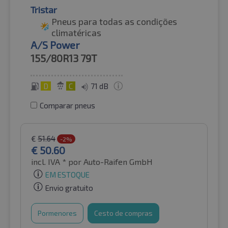
Tristar
Pneus para todas as condições
climatéricas
A/S Power
155/80R13
79T
D
C
71 dB
Comparar pneus
€
51.64
-2%
€
50.60
incl. IVA *
por Auto-Raifen GmbH
EM ESTOQUE
Envio gratuito
Pormenores
Cesto de compras