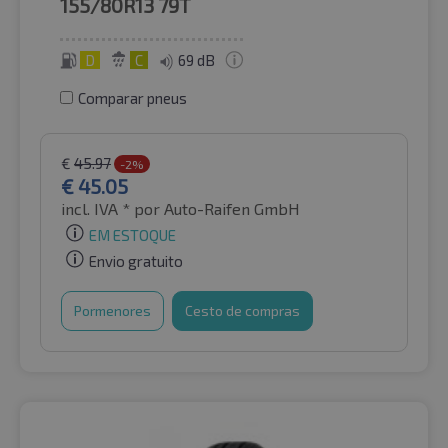
155/80R13
79T
D
C
69 dB
Comparar pneus
€
45.97
-2%
€
45.05
incl. IVA *
por Auto-Raifen GmbH
EM ESTOQUE
Envio gratuito
Pormenores
Cesto de compras