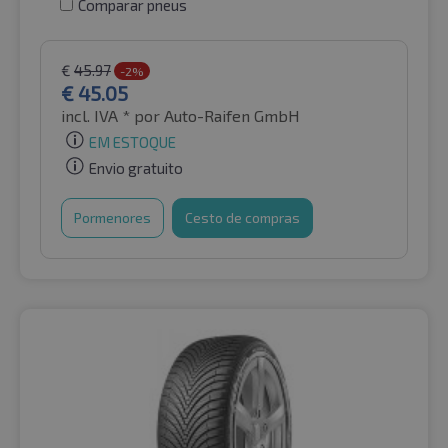
Comparar pneus
€
45.97
-2%
€
45.05
incl. IVA *
por Auto-Raifen GmbH
EM ESTOQUE
Envio gratuito
Pormenores
Cesto de compras