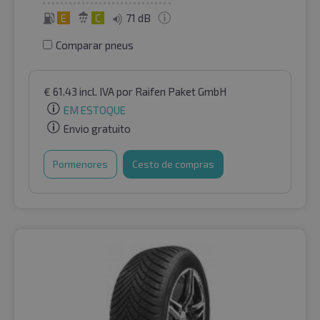
E
C
71 dB
Comparar pneus
€
61.43
incl. IVA
por Raifen Paket GmbH
EM ESTOQUE
Envio gratuito
Pormenores
Cesto de compras