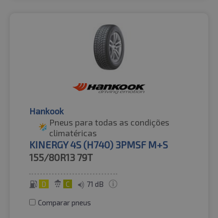
Hankook
Pneus para todas as condições
climatéricas
KINERGY 4S (H740) 3PMSF M+S
155/80R13
79T
D
C
71 dB
Comparar pneus