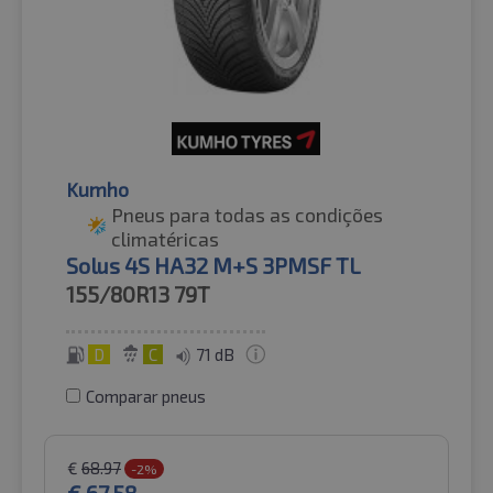
Kumho
Pneus para todas as condições
climatéricas
Solus 4S HA32 M+S 3PMSF TL
155/80R13
79T
D
C
71 dB
Comparar pneus
€
68.97
-2%
€
67.58