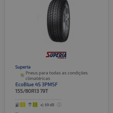
Superia
Pneus para todas as condições
climatéricas
EcoBlue 4S 3PMSF
155/80R13
79T
D
C
69 dB