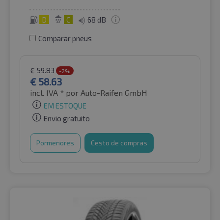
D
C
68 dB
Comparar pneus
€
59.83
-2%
€
58.63
incl. IVA *
por Auto-Raifen GmbH
EM ESTOQUE
Envio gratuito
Pormenores
Cesto de compras