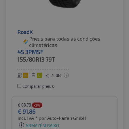
RoadX
Pneus para todas as condições
climatéricas
4S 3PMSF
155/80R13
79T
E
C
71 dB
Comparar pneus
€
93.73
-2%
€
91.86
incl. IVA *
por Auto-Raifen GmbH
ARMAZÉM BAIXO