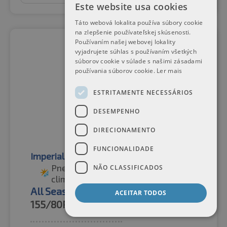
Este website usa cookies
Táto webová lokalita používa súbory cookie
na zlepšenie používateľskej skúsenosti.
Používaním našej webovej lokality
vyjadrujete súhlas s používaním všetkých
súborov cookie v súlade s našimi zásadami
používania súborov cookie.
Ler mais
ESTRITAMENTE NECESSÁRIOS
DESEMPENHO
DIRECIONAMENTO
FUNCIONALIDADE
Imperial
Pneus para todas as condições
NÃO CLASSIFICADOS
climatéricas
All Season Driver 3PMSF
ACEITAR TODOS
155/80R13
79T