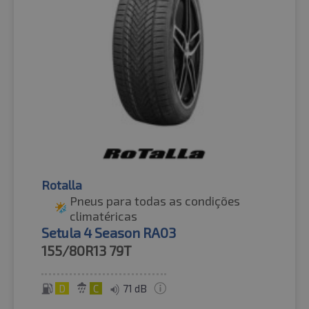
Rotalla
Pneus para todas as condições
climatéricas
Setula 4 Season RA03
155/80R13
79T
D
C
71 dB