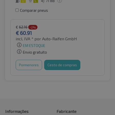
D
C
71 dB
Comparar pneus
€
62.16
-2%
€
60.91
incl. IVA *
por Auto-Raifen GmbH
EM ESTOQUE
Envio gratuito
Pormenores
Cesto de compras
Informações
Fabricante