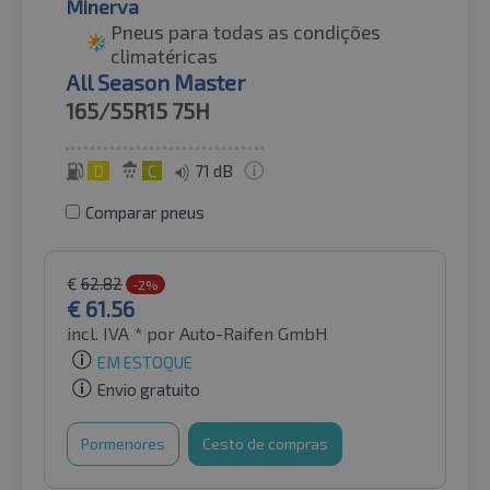
Minerva
Pneus para todas as condições
climatéricas
All Season Master
165/55R15
75H
D
C
71 dB
Comparar pneus
€
62.82
-2%
€
61.56
incl. IVA *
por Auto-Raifen GmbH
EM ESTOQUE
Envio gratuito
Pormenores
Cesto de compras