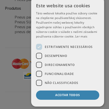
Este website usa cookies
Produtos
Táto webová lokalita používa súbory cookie
Pneus para automóveis
na zlepšenie používateľskej skúsenosti.
Pneus SUV / 4x4
Používaním našej webovej lokality
Pneus para veículos de transporte
vyjadrujete súhlas s používaním všetkých
pneus de motocicleta
súborov cookie v súlade s našimi zásadami
používania súborov cookie.
Ler mais
ESTRITAMENTE NECESSÁRIOS
DESEMPENHO
DIRECIONAMENTO
FUNCIONALIDADE
NÃO CLASSIFICADOS
ACEITAR TODOS