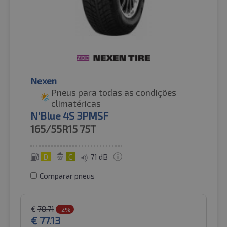
Nexen
Pneus para todas as condições
climatéricas
N'Blue 4S 3PMSF
165/55R15
75T
D
C
71 dB
Comparar pneus
€
78.71
-2%
€
77.13