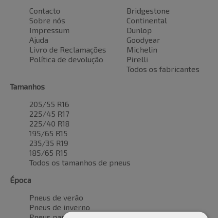
Contacto
Bridgestone
Sobre nós
Continental
Impressum
Dunlop
Ajuda
Goodyear
Livro de Reclamações
Michelin
Política de devolução
Pirelli
Todos os fabricantes
Tamanhos
205/55 R16
225/45 R17
225/40 R18
195/65 R15
235/35 R19
185/65 R15
Todos os tamanhos de pneus
Época
Pneus de verão
Pneus de inverno
Pneus para todas as estações