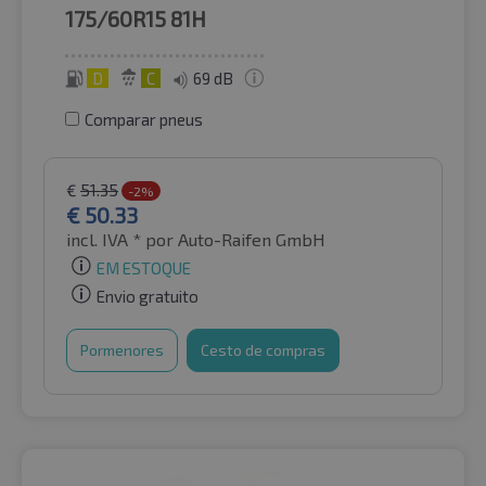
175/60R15
81H
D
C
69 dB
Comparar pneus
€
51.35
-2%
€
50.33
incl. IVA *
por Auto-Raifen GmbH
EM ESTOQUE
Envio gratuito
Pormenores
Cesto de compras