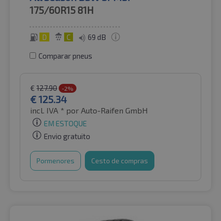
175/60R15
81H
D
C
69 dB
Comparar pneus
€
127.90
-2%
€
125.34
incl. IVA *
por Auto-Raifen GmbH
EM ESTOQUE
Envio gratuito
Pormenores
Cesto de compras