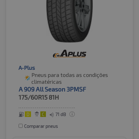
A-Plus
Pneus para todas as condições
climatéricas
A 909 All Season 3PMSF
175/60R15
81H
D
C
71 dB
Comparar pneus