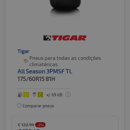
Tigar
Pneus para todas as condições
climatéricas
All Season 3PMSF TL
175/60R15
81H
D
C
69 dB
Comparar pneus
€
122.94
-2%