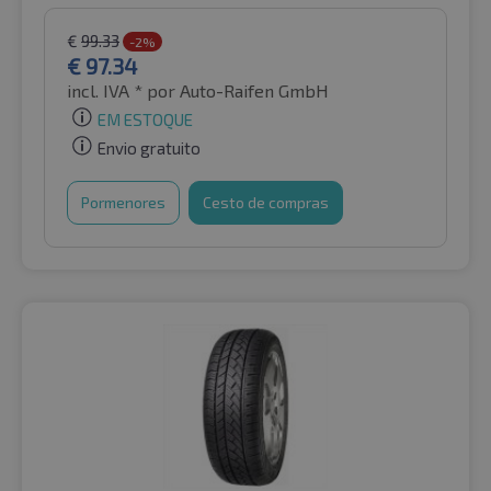
€
99.33
-2%
€
97.34
incl. IVA *
por Auto-Raifen GmbH
EM ESTOQUE
Envio gratuito
Pormenores
Cesto de compras