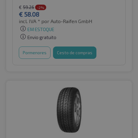
€
59.26
-2%
€
58.08
incl. IVA *
por Auto-Raifen GmbH
EM ESTOQUE
Envio gratuito
Pormenores
Cesto de compras