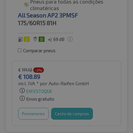
Pneus para todas as condições
climatéricas
All Season AP2 3PMSF
175/60R15
81H
D
B
69 dB
Comparar pneus
€
111.12
-2%
€
108.89
incl. IVA *
por Auto-Raifen GmbH
EM ESTOQUE
Envio gratuito
Pormenores
Cesto de compras