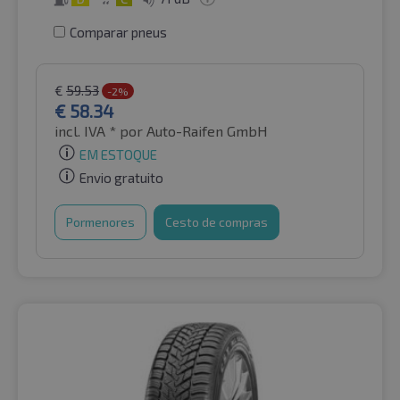
Comparar pneus
€
59.53
-2%
€
58.34
incl. IVA *
por Auto-Raifen GmbH
EM ESTOQUE
Envio gratuito
Pormenores
Cesto de compras