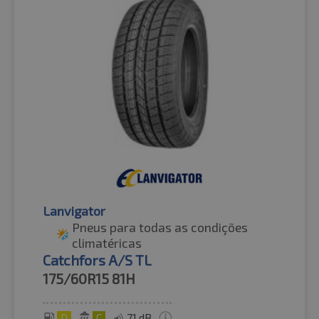
Lanvigator
Pneus para todas as condições
climatéricas
Catchfors A/S TL
175/60R15
81H
D
C
71 dB