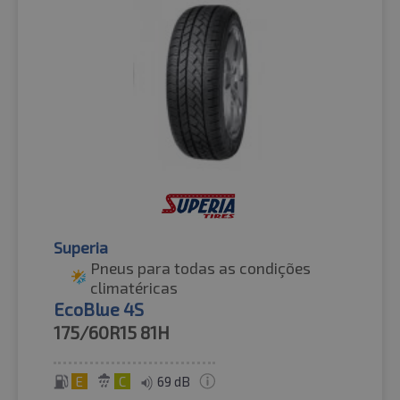
Superia
Pneus para todas as condições
climatéricas
EcoBlue 4S
175/60R15
81H
E
C
69 dB