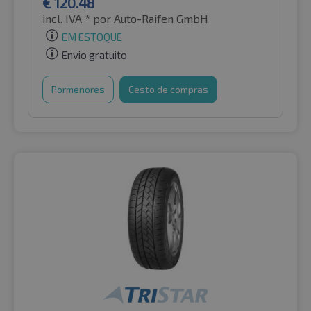
€
120.48
incl. IVA *
por Auto-Raifen GmbH
EM ESTOQUE
Envio gratuito
Pormenores
Cesto de compras