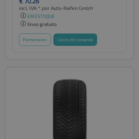
€
70.26
incl. IVA *
por Auto-Raifen GmbH
EM ESTOQUE
Envio gratuito
Pormenores
Cesto de compras