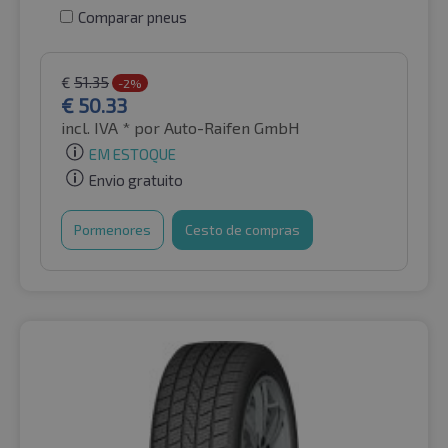
Comparar pneus
€
51.35
-2%
€
50.33
incl. IVA *
por Auto-Raifen GmbH
EM ESTOQUE
Envio gratuito
Pormenores
Cesto de compras