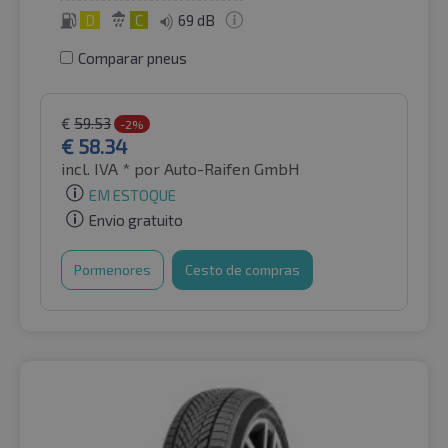
D
C
69 dB
Comparar pneus
€
59.53
-2%
€
58.34
incl. IVA *
por Auto-Raifen GmbH
EM ESTOQUE
Envio gratuito
Pormenores
Cesto de compras