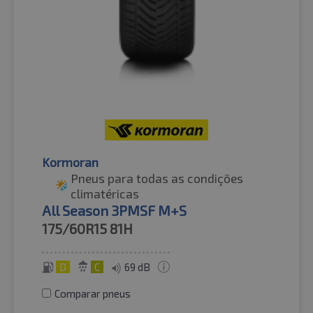
Kormoran
Pneus para todas as condições
climatéricas
All Season 3PMSF M+S
175/60R15
81H
D
C
69 dB
Comparar pneus