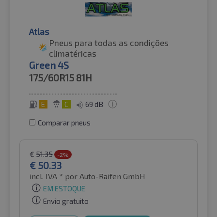
Atlas
Pneus para todas as condições
climatéricas
Green 4S
175/60R15
81H
E
C
69 dB
Comparar pneus
€
51.35
-2%
€
50.33
incl. IVA *
por Auto-Raifen GmbH
EM ESTOQUE
Envio gratuito