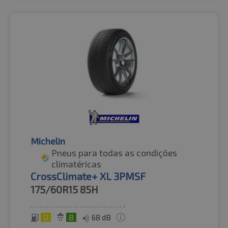
Michelin
Pneus para todas as condições
climatéricas
CrossClimate+ XL 3PMSF
175/60R15
85H
D
B
68 dB