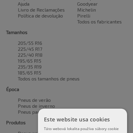
Ajuda
Goodyear
Livro de Reclamações
Michelin
Política de devolução
Pirelli
Todos os fabricantes
Tamanhos
205/55 R16
225/45 R17
225/40 R18
195/65 R15
235/35 R19
185/65 R15
Todos os tamanhos de pneus
Época
Pneus de verão
Pneus de inverno
Pneus para todas as estações
Este website usa cookies
Produtos
Táto webová lokalita používa súbory cookie