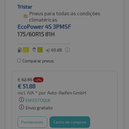
Tristar
Pneus para todas as condições
climatéricas
EcoPower 4S 3PMSF
175/60R15
81H
D
C
69 dB
Comparar pneus
€
52.95
-2%
€
51.88
incl. IVA *
por Auto-Raifen GmbH
EM ESTOQUE
Envio gratuito
Pormenores
Cesto de compras