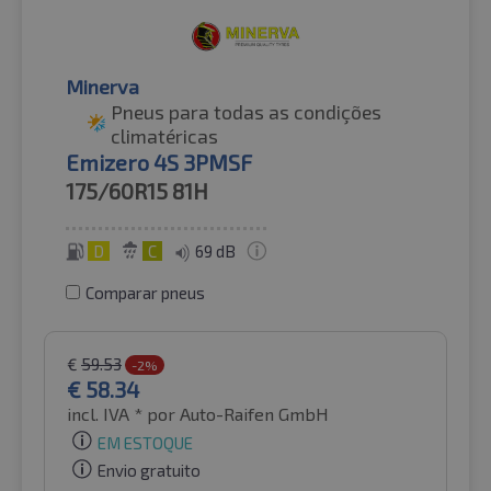
Minerva
Pneus para todas as condições
climatéricas
Emizero 4S 3PMSF
175/60R15
81H
D
C
69 dB
Comparar pneus
€
59.53
-2%
€
58.34
incl. IVA *
por Auto-Raifen GmbH
EM ESTOQUE
Envio gratuito