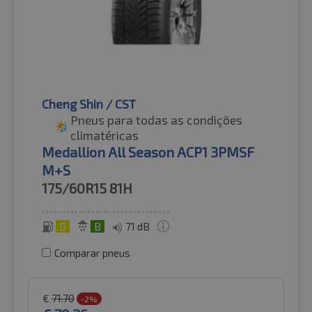
Cheng Shin / CST
Pneus para todas as condições
climatéricas
Medallion All Season ACP1 3PMSF
M+S
175/60R15
81H
D
B
71 dB
Comparar pneus
€
71.70
-2%