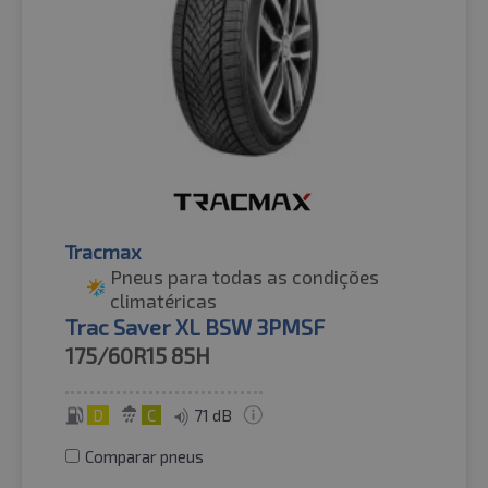
Tracmax
Pneus para todas as condições
climatéricas
Trac Saver XL BSW 3PMSF
175/60R15
85H
D
C
71 dB
Comparar pneus