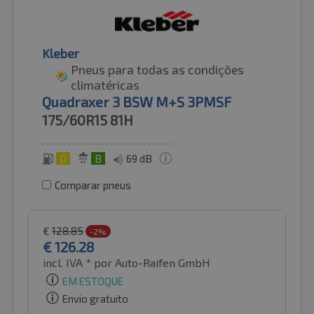
Kleber
Pneus para todas as condições
climatéricas
Quadraxer 3 BSW M+S 3PMSF
175/60R15
81H
D
B
69 dB
Comparar pneus
€
128.85
-2%
€
126.28
incl. IVA *
por Auto-Raifen GmbH
EM ESTOQUE
Envio gratuito