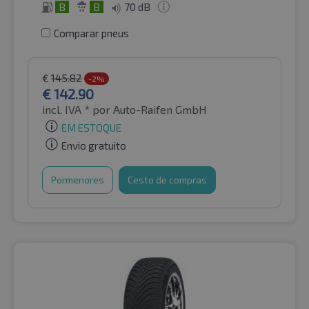
B
B
70 dB
Comparar pneus
€
145.82
-2%
€
142.90
incl. IVA *
por Auto-Raifen GmbH
EM ESTOQUE
Envio gratuito
Pormenores
Cesto de compras