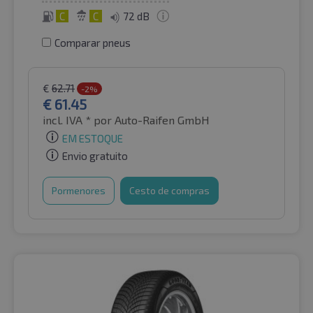
C
C
72 dB
Comparar pneus
€
62.71
-2%
€
61.45
incl. IVA *
por Auto-Raifen GmbH
EM ESTOQUE
Envio gratuito
Pormenores
Cesto de compras