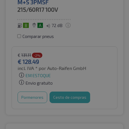
M+S 3PMSF
215/60R17
100V
B
A
72 dB
Comparar pneus
€
131.11
-2%
€
128.49
incl. IVA *
por Auto-Raifen GmbH
EM ESTOQUE
Envio gratuito
Pormenores
Cesto de compras