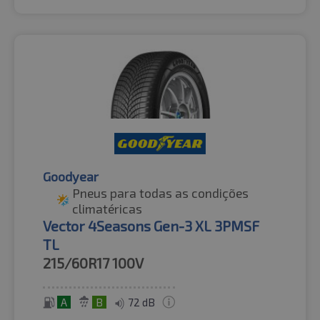
Goodyear
Pneus para todas as condições
climatéricas
Vector 4Seasons Gen-3 XL 3PMSF
TL
215/60R17
100V
A
B
72 dB