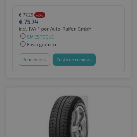
€
77.29
-2%
€
75.74
incl. IVA *
por Auto-Raifen GmbH
EM ESTOQUE
Envio gratuito
Pormenores
Cesto de compras