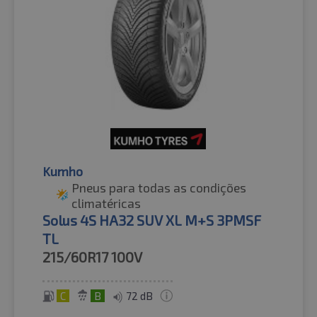
Kumho
Pneus para todas as condições
climatéricas
Solus 4S HA32 SUV XL M+S 3PMSF
TL
215/60R17
100V
C
B
72 dB