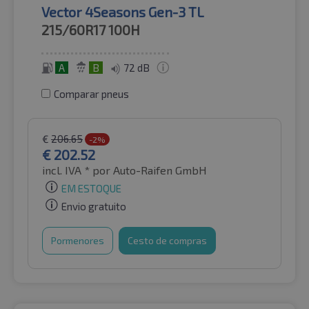
Vector 4Seasons Gen-3 TL
215/60R17
100H
A
B
72 dB
Comparar pneus
€
206.65
-2%
€
202.52
incl. IVA *
por Auto-Raifen GmbH
EM ESTOQUE
Envio gratuito
Pormenores
Cesto de compras