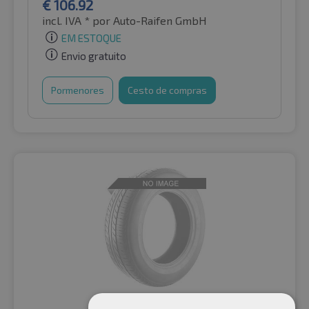
€
106.92
incl. IVA *
por Auto-Raifen GmbH
EM ESTOQUE
Envio gratuito
Pormenores
Cesto de compras