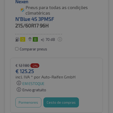
Nexen
Pneus para todas as condições
climatéricas
N'Blue 4S 3PMSF
215/60R17
96H
D
B
70 dB
Comparar pneus
€
127.80
-2%
€
125.25
incl. IVA *
por Auto-Raifen GmbH
EM ESTOQUE
Envio gratuito
Pormenores
Cesto de compras