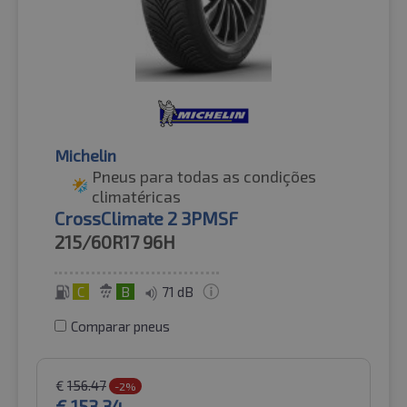
Michelin
Pneus para todas as condições
climatéricas
CrossClimate 2 3PMSF
215/60R17
96H
C
B
71 dB
Comparar pneus
€
156.47
-2%
€
153.34