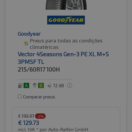
Goodyear
Pneus para todas as condições
climatéricas
Vector 4Seasons Gen-3 PE XL M+S
3PMSF TL
215/60R17
100H
A
B
72 dB
Comparar pneus
€
132.37
-2%
€
129.73
incl. IVA *
por Auto-Raifen GmbH