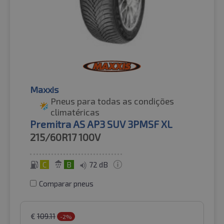
Maxxis
Pneus para todas as condições
climatéricas
Premitra AS AP3 SUV 3PMSF XL
215/60R17
100V
C
B
72 dB
Comparar pneus
€
109.11
-2%