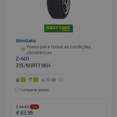
Westlake
Pneus para todas as condições
climatéricas
Z-401
215/60R17
96H
C
C
72 dB
Comparar pneus
€
64.65
-2%
€
63.36