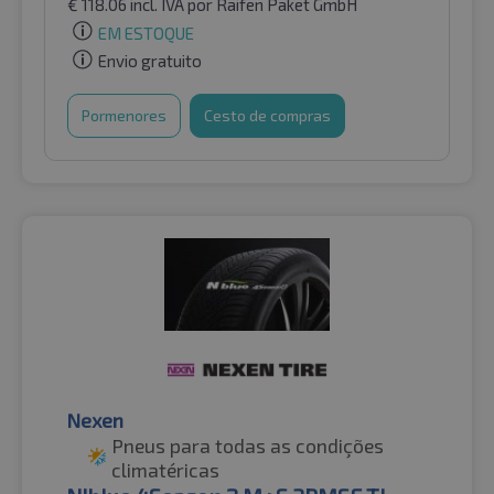
€
118.06
incl. IVA
por Raifen Paket GmbH
EM ESTOQUE
Envio gratuito
Pormenores
Cesto de compras
Nexen
Pneus para todas as condições
climatéricas