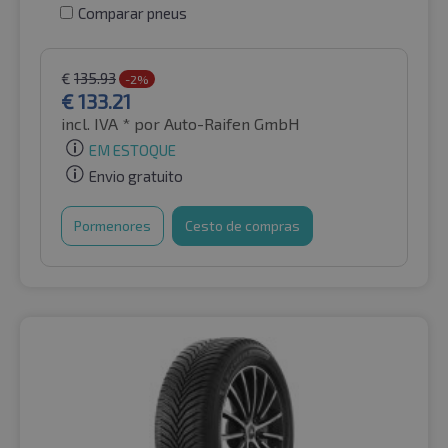
Comparar pneus
€
135.93
-2%
€
133.21
incl. IVA *
por Auto-Raifen GmbH
EM ESTOQUE
Envio gratuito
Pormenores
Cesto de compras