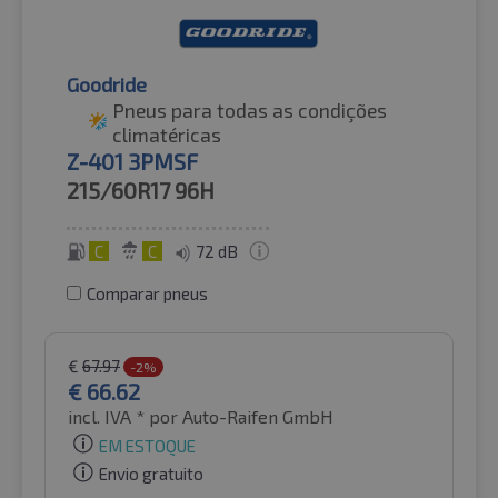
Goodride
Pneus para todas as condições
climatéricas
Z-401 3PMSF
215/60R17
96H
C
C
72 dB
Comparar pneus
€
67.97
-2%
€
66.62
incl. IVA *
por Auto-Raifen GmbH
EM ESTOQUE
Envio gratuito