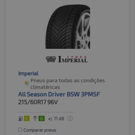
Imperial
Pneus para todas as condições
climatéricas
All Season Driver BSW 3PMSF
215/60R17
96V
C
B
71 dB
Comparar pneus