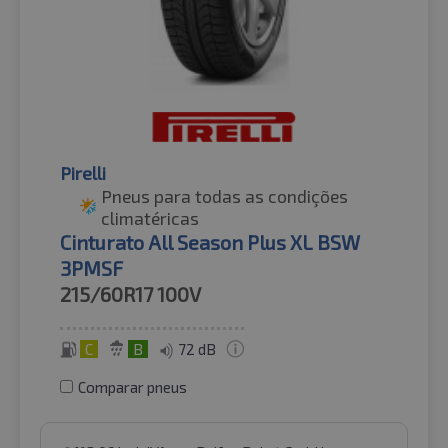
Pirelli
Pneus para todas as condições
climatéricas
Cinturato All Season Plus XL BSW
3PMSF
215/60R17
100V
C
B
72 dB
Comparar pneus