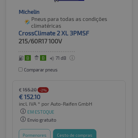
Michelin
Pneus para todas as condições
climatéricas
CrossClimate 2 XL 3PMSF
215/60R17
100V
B
B
71 dB
Comparar pneus
€
155.20
-2%
€
152.10
incl. IVA *
por Auto-Raifen GmbH
EM ESTOQUE
Envio gratuito
Pormenores
Cesto de compras