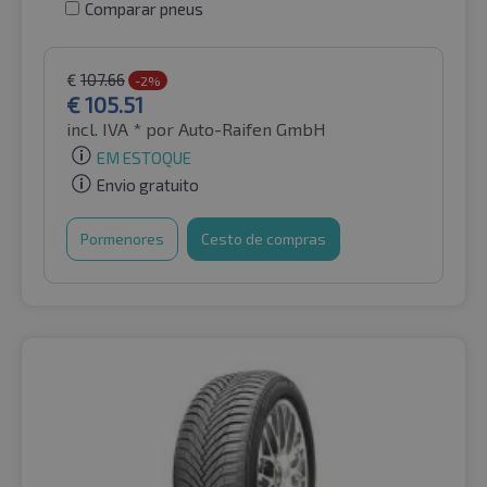
Comparar pneus
€
107.66
-2%
€
105.51
incl. IVA *
por Auto-Raifen GmbH
EM ESTOQUE
Envio gratuito
Pormenores
Cesto de compras