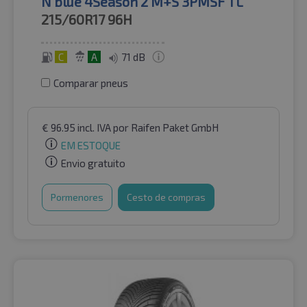
N'blue 4Season 2 M+S 3PMSF TL
215/60R17
96H
C
A
71 dB
Comparar pneus
€
96.95
incl. IVA
por Raifen Paket GmbH
EM ESTOQUE
Envio gratuito
Pormenores
Cesto de compras