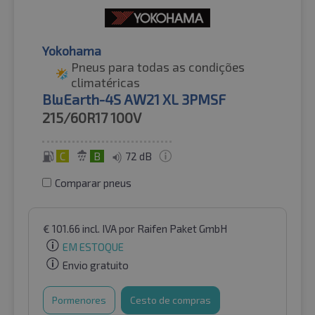
Yokohama
Pneus para todas as condições
climatéricas
BluEarth-4S AW21 XL 3PMSF
215/60R17
100V
C
B
72 dB
Comparar pneus
€
101.66
incl. IVA
por Raifen Paket GmbH
EM ESTOQUE
Envio gratuito
Pormenores
Cesto de compras