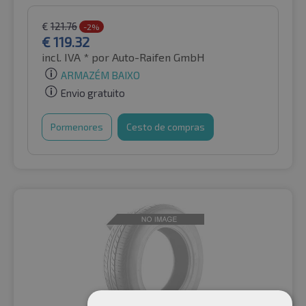
€
121.76
-2%
€
119.32
incl. IVA *
por Auto-Raifen GmbH
ARMAZÉM BAIXO
Envio gratuito
Pormenores
Cesto de compras