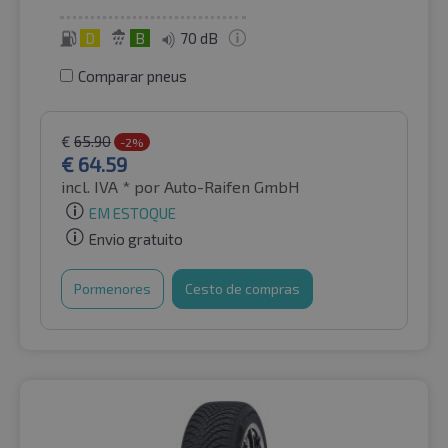
D
B
70 dB
Comparar pneus
€
65.90
-2%
€
64.59
incl. IVA *
por Auto-Raifen GmbH
EM ESTOQUE
Envio gratuito
Pormenores
Cesto de compras