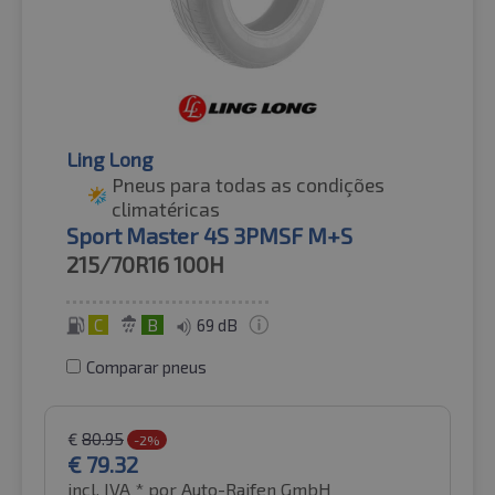
Ling Long
Pneus para todas as condições
climatéricas
Sport Master 4S 3PMSF M+S
215/70R16
100H
C
B
69 dB
Comparar pneus
€
80.95
-2%
€
79.32
incl. IVA *
por Auto-Raifen GmbH