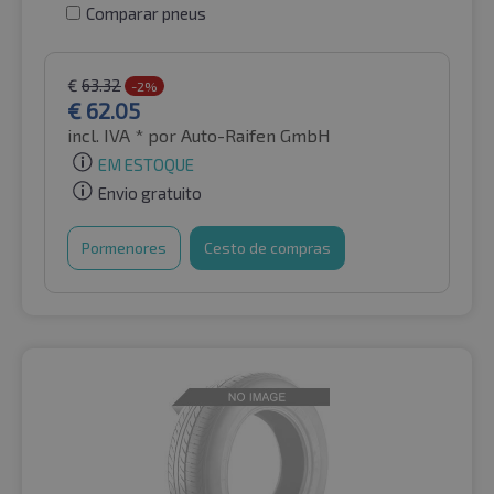
Comparar pneus
€
63.32
-2%
€
62.05
incl. IVA *
por Auto-Raifen GmbH
EM ESTOQUE
Envio gratuito
Pormenores
Cesto de compras