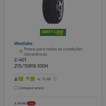
Westlake
Pneus para todas as condições
climatéricas
Z-401
215/70R16
100H
C
C
72 dB
Comparar pneus
€
65.90
-2%