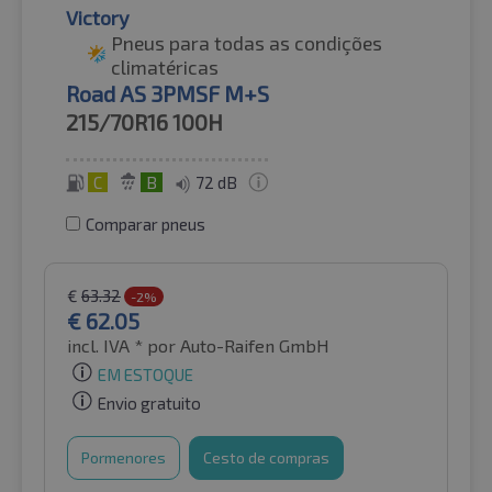
Victory
Pneus para todas as condições
climatéricas
Road AS 3PMSF M+S
215/70R16
100H
C
B
72 dB
Comparar pneus
€
63.32
-2%
€
62.05
incl. IVA *
por Auto-Raifen GmbH
EM ESTOQUE
Envio gratuito
Pormenores
Cesto de compras