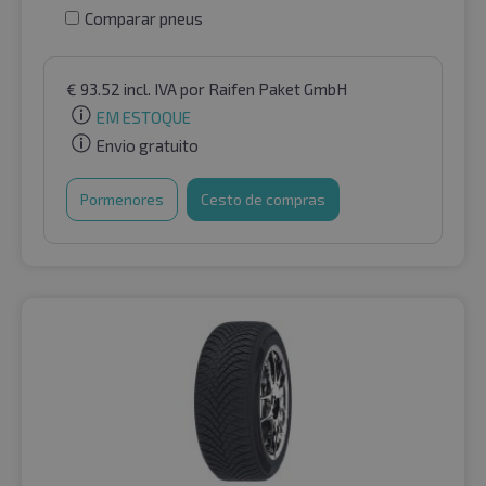
Comparar pneus
€
93.52
incl. IVA
por Raifen Paket GmbH
EM ESTOQUE
Envio gratuito
Pormenores
Cesto de compras