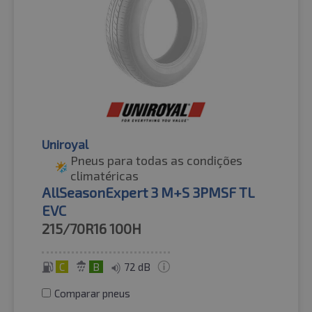
Uniroyal
Pneus para todas as condições
climatéricas
AllSeasonExpert 3 M+S 3PMSF TL
EVC
215/70R16
100H
C
B
72 dB
Comparar pneus