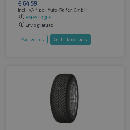
€
64.59
incl. IVA *
por Auto-Raifen GmbH
EM ESTOQUE
Envio gratuito
Pormenores
Cesto de compras