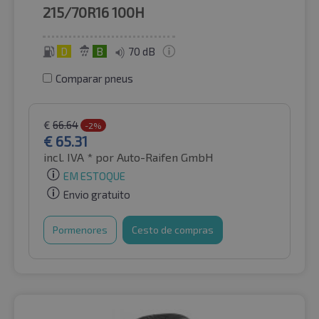
215/70R16
100H
D
B
70 dB
Comparar pneus
€
66.64
-2%
€
65.31
incl. IVA *
por Auto-Raifen GmbH
EM ESTOQUE
Envio gratuito
Pormenores
Cesto de compras