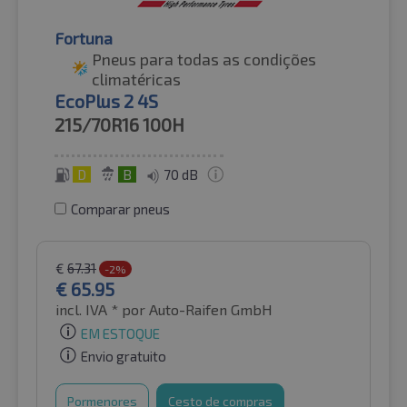
Fortuna
Pneus para todas as condições
climatéricas
EcoPlus 2 4S
215/70R16
100H
D
B
70 dB
Comparar pneus
€
67.31
-2%
€
65.95
incl. IVA *
por Auto-Raifen GmbH
EM ESTOQUE
Envio gratuito
Pormenores
Cesto de compras