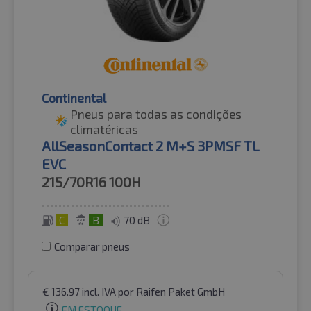
Continental
Pneus para todas as condições
climatéricas
AllSeasonContact 2 M+S 3PMSF TL
EVC
215/70R16
100H
C
B
70 dB
Comparar pneus
€
136.97
incl. IVA
por Raifen Paket GmbH
EM ESTOQUE