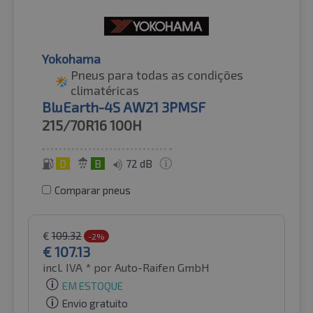
Yokohama
Pneus para todas as condições
climatéricas
BluEarth-4S AW21 3PMSF
215/70R16
100H
D
B
72 dB
Comparar pneus
€
109.32
-2%
€
107.13
incl. IVA *
por Auto-Raifen GmbH
EM ESTOQUE
Envio gratuito