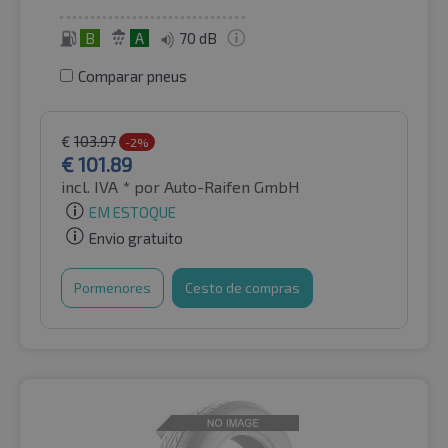
B
A
70 dB
Comparar pneus
€
103.97
-2%
€
101.89
incl. IVA *
por Auto-Raifen GmbH
EM ESTOQUE
Envio gratuito
Pormenores
Cesto de compras