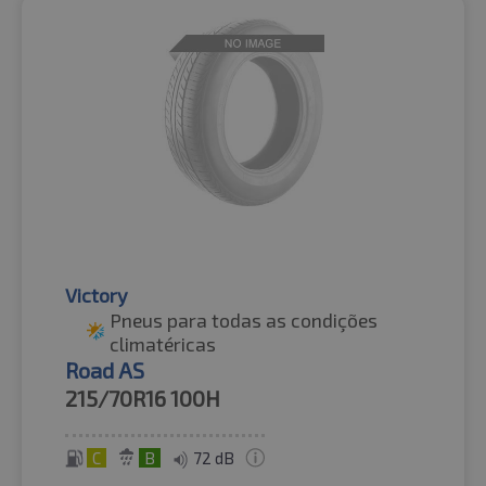
Victory
Pneus para todas as condições
climatéricas
Road AS
215/70R16
100H
C
B
72 dB