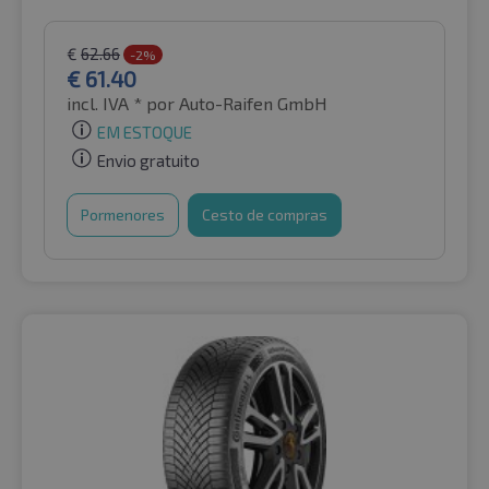
€
62.66
-2%
€
61.40
incl. IVA *
por Auto-Raifen GmbH
EM ESTOQUE
Envio gratuito
Pormenores
Cesto de compras