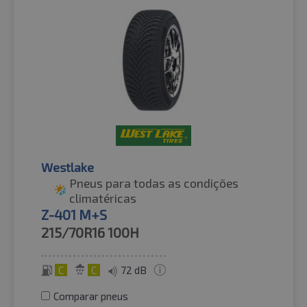
Westlake
Pneus para todas as condições
climatéricas
Z-401 M+S
215/70R16
100H
C
C
72 dB
Comparar pneus