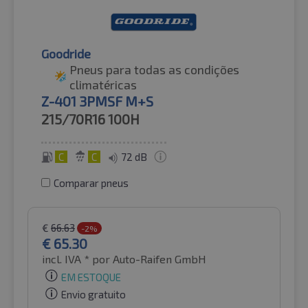
Goodride
Pneus para todas as condições
climatéricas
Z-401 3PMSF M+S
215/70R16
100H
C
C
72 dB
Comparar pneus
€
66.63
-2%
€
65.30
incl. IVA *
por Auto-Raifen GmbH
EM ESTOQUE
Envio gratuito