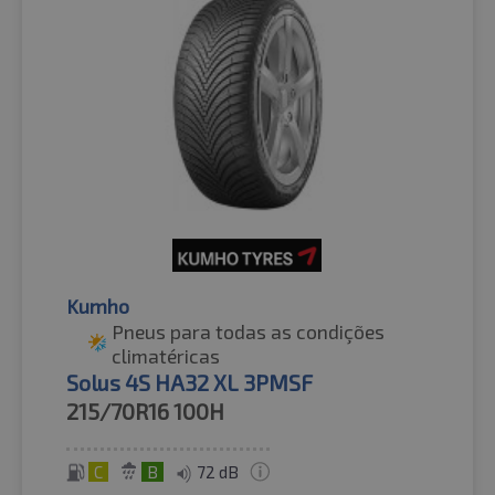
Kumho
Pneus para todas as condições
climatéricas
Solus 4S HA32 XL 3PMSF
215/70R16
100H
C
B
72 dB