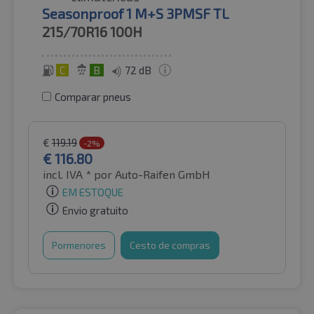
Seasonproof 1 M+S 3PMSF TL
215/70R16
100H
C
B
72 dB
Comparar pneus
€
119.19
-2%
€
116.80
incl. IVA *
por Auto-Raifen GmbH
EM ESTOQUE
Envio gratuito
Pormenores
Cesto de compras