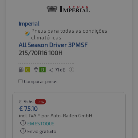
Imperial
Pneus para todas as condições
climatéricas
All Season Driver 3PMSF
215/70R16
100H
C
B
71 dB
Comparar pneus
€
76.64
-2%
€
75.10
incl. IVA *
por Auto-Raifen GmbH
EM ESTOQUE
Envio gratuito