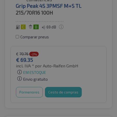
Grip Peak 4S 3PMSF M+S TL
215/70R16
100H
C
B
69 dB
Comparar pneus
€
70.76
-2%
€
69.35
incl. IVA *
por Auto-Raifen GmbH
EM ESTOQUE
Envio gratuito
Pormenores
Cesto de compras