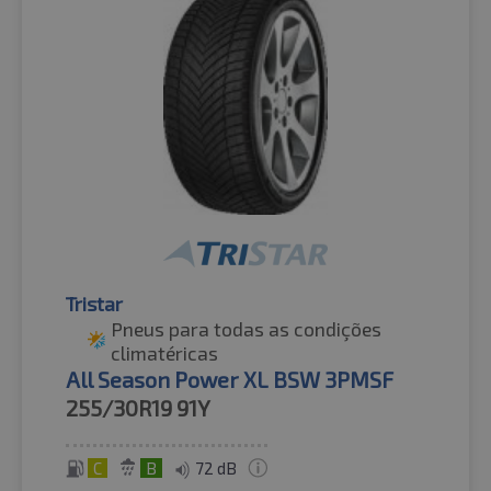
Tristar
Pneus para todas as condições
climatéricas
All Season Power XL BSW 3PMSF
255/30R19
91Y
C
B
72 dB