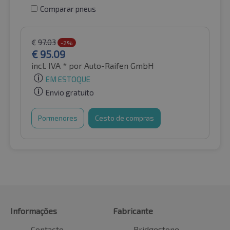
Comparar pneus
€
97.03
-2%
€
95.09
incl. IVA *
por Auto-Raifen GmbH
EM ESTOQUE
Envio gratuito
Pormenores
Cesto de compras
Informações
Fabricante
Contacto
Bridgestone