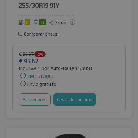
255/30R19
91Y
C
B
72 dB
Comparar pneus
€
99.67
-2%
€
97.67
incl. IVA *
por Auto-Raifen GmbH
EM ESTOQUE
Envio gratuito
Pormenores
Cesto de compras