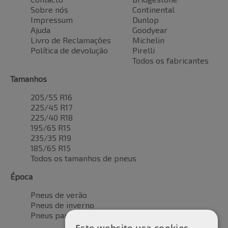
Sobre nós
Continental
Impressum
Dunlop
Ajuda
Goodyear
Livro de Reclamações
Michelin
Política de devolução
Pirelli
Todos os fabricantes
Tamanhos
205/55 R16
225/45 R17
225/40 R18
195/65 R15
235/35 R19
185/65 R15
Todos os tamanhos de pneus
Época
Pneus de verão
Pneus de inverno
Pneus para todas as estações