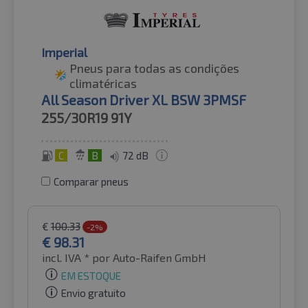
Imperial
Pneus para todas as condições
climatéricas
All Season Driver XL BSW 3PMSF
255/30R19
91Y
C
B
72 dB
Comparar pneus
€
100.33
-2%
€
98.31
incl. IVA *
por Auto-Raifen GmbH
EM ESTOQUE
Envio gratuito