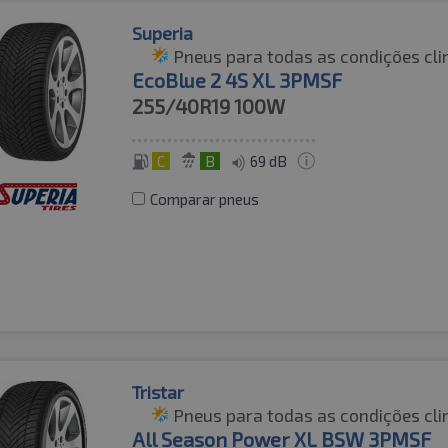
Superia
Pneus para todas as condições cli
EcoBlue 2 4S XL 3PMSF
255/40R19
100W
C
B
69 dB
Comparar pneus
Tristar
Pneus para todas as condições cli
All Season Power XL BSW 3PMSF