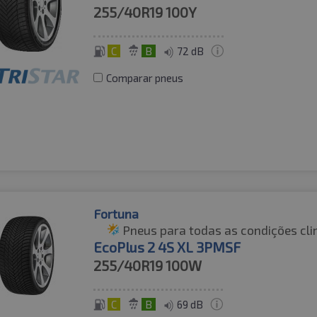
255/40R19
100Y
C
B
72 dB
Comparar pneus
Fortuna
Pneus para todas as condições cli
EcoPlus 2 4S XL 3PMSF
255/40R19
100W
C
B
69 dB