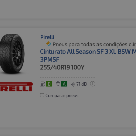
Pirelli
Pneus para todas as condições cli
Cinturato All Season SF 3 XL BSW 
3PMSF
255/40R19
100Y
B
A
71 dB
Comparar pneus