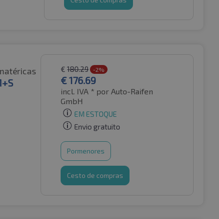
€
180.29
matéricas
-2%
€
176.69
M+S
incl. IVA *
por Auto-Raifen
GmbH
EM ESTOQUE
Envio gratuito
Pormenores
Cesto de compras