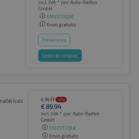
incl. IVA *
por Auto-Raifen
GmbH
EM ESTOQUE
Envio gratuito
Pormenores
Cesto de compras
€
91.77
matéricas
-2%
€
89.94
incl. IVA *
por Auto-Raifen
GmbH
EM ESTOQUE
Envio gratuito