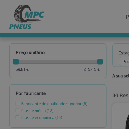
Preço unitário
Esta
69.81
€
215.45
€
A sua se
Por fabricante
34 Res
Fabricante de qualidade superior
(6)
Classe média
(12)
Classe económica
(16)