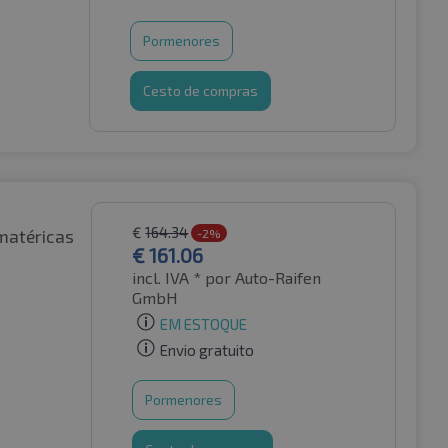
Pormenores
Cesto de compras
€
164.34
matéricas
-2%
€
161.06
incl. IVA *
por Auto-Raifen
GmbH
EM ESTOQUE
Envio gratuito
Pormenores