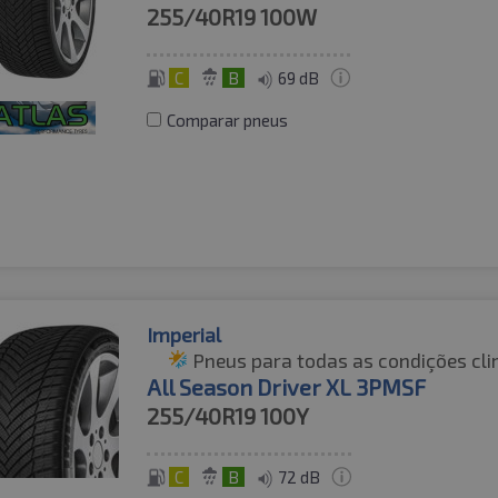
255/40R19
100W
C
B
69 dB
Comparar pneus
Imperial
Pneus para todas as condições cli
All Season Driver XL 3PMSF
255/40R19
100Y
C
B
72 dB