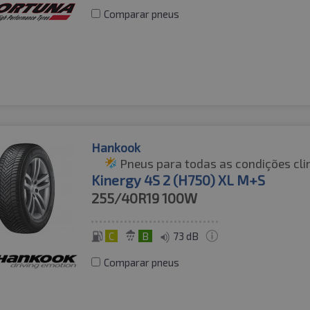
Comparar pneus
Hankook
Pneus para todas as condições cli
Kinergy 4S 2 (H750) XL M+S
255/40R19
100W
C
B
73 dB
Comparar pneus