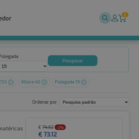
0
edor
Polegada
Pesquisar
 255
Altura 40
Polegada 19
Ordenar por
€
74.62
matéricas
-2%
€
73.12