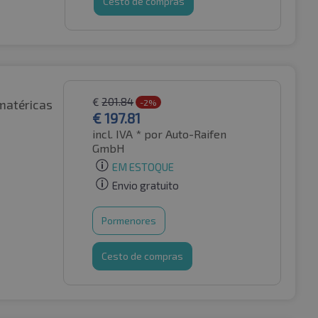
Cesto de compras
€
201.84
matéricas
-2%
€
197.81
incl. IVA *
por Auto-Raifen
GmbH
EM ESTOQUE
Envio gratuito
Pormenores
Cesto de compras