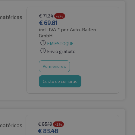
€
71.24
matéricas
-2%
€
69.81
incl. IVA *
por Auto-Raifen
GmbH
EM ESTOQUE
Envio gratuito
Pormenores
Cesto de compras
€
85.19
matéricas
-2%
€
83.48