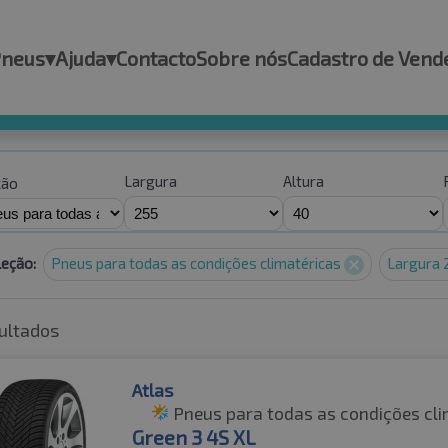
Pneus
▾
Ajuda
▾
Contacto
Sobre nós
Cadastro de Vend
Largura
Altura
ção
leção:
Pneus para todas as condições climatéricas
Largura
ultados
Atlas
Pneus para todas as condições cli
Green 3 4S XL