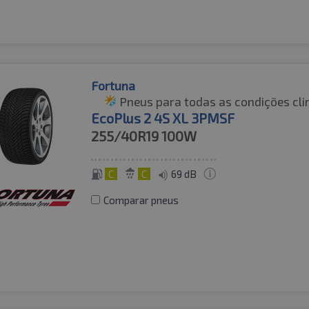
Fortuna
Pneus para todas as condições cli
EcoPlus 2 4S XL 3PMSF
255/40R19
100W
C
C
69 dB
Comparar pneus