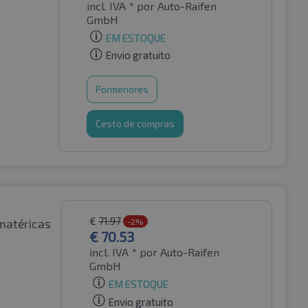
incl. IVA *
por Auto-Raifen
GmbH
EM ESTOQUE
Envio gratuito
Pormenores
Cesto de compras
€
71.97
matéricas
-2%
€
70.53
incl. IVA *
por Auto-Raifen
GmbH
EM ESTOQUE
Envio gratuito