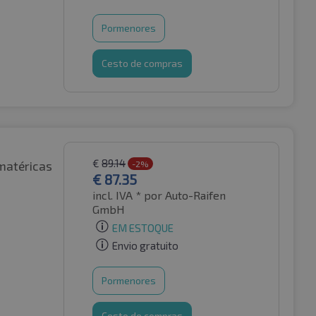
Pormenores
Cesto de compras
€
89.14
matéricas
-2%
€
87.35
incl. IVA *
por Auto-Raifen
GmbH
EM ESTOQUE
Envio gratuito
Pormenores
Cesto de compras