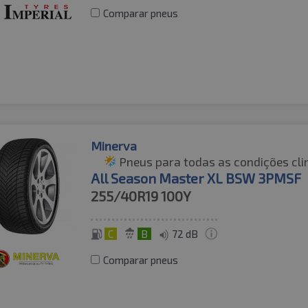
Comparar pneus
Minerva
Pneus para todas as condições cli
All Season Master XL BSW 3PMSF
255/40R19
100Y
C
B
72 dB
Comparar pneus