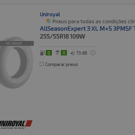
Uniroyal
Pneus para todas as condições cli
AllSeasonExpert 3 XL M+S 3PMSF 
255/55R18
109W
B
B
73 dB
Comparar pneus