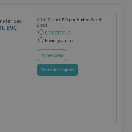
€
151.09
incl. IVA
por Raifen Paket
matéricas
GmbH
TL EVC
EM ESTOQUE
Envio gratuito
Pormenores
Cesto de compras