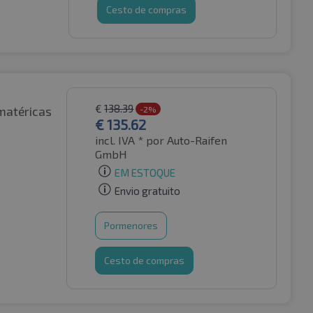
Cesto de compras
€
138.39
matéricas
-2%
€
135.62
incl. IVA *
por Auto-Raifen
GmbH
EM ESTOQUE
Envio gratuito
Pormenores
Cesto de compras