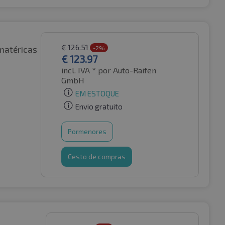
€
126.51
matéricas
-2%
€
123.97
incl. IVA *
por Auto-Raifen
GmbH
EM ESTOQUE
Envio gratuito
Pormenores
Cesto de compras