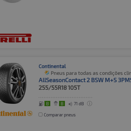
Continental
Pneus para todas as condições cli
AllSeasonContact 2 BSW M+S 3PM
255/55R18
105T
B
B
71 dB
Comparar pneus