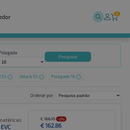
0
edor
Polegada
Pesquisar
 255
Altura 55
Polegada 18
Ordenar por
€
166.19
matéricas
-2%
€
162.86
 EVC