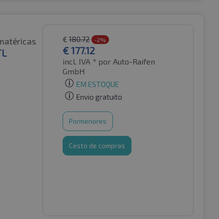
€
180.72
matéricas
-2%
€
177.12
TL
incl. IVA *
por Auto-Raifen
GmbH
EM ESTOQUE
Envio gratuito
Pormenores
Cesto de compras