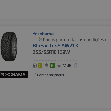
Yokohama
Pneus para todas as condições cli
BluEarth-4S AW21 XL
255/55R18
109W
C
B
72 dB
Comparar pneus