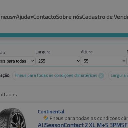
Pneus
▾
Ajuda
▾
Contacto
Sobre nós
Cadastro de Vend
Largura
Altura
ção
leção:
Pneus para todas as condições climatéricas
Largura
ultados
Continental
Pneus para todas as condições cli
AllSeasonContact 2 XL M+S 3PMSF