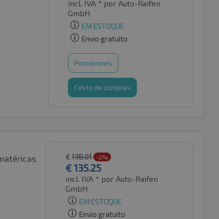
incl. IVA *
por Auto-Raifen
GmbH
EM ESTOQUE
Envio gratuito
Pormenores
Cesto de compras
€
138.01
matéricas
-2%
€
135.25
incl. IVA *
por Auto-Raifen
GmbH
EM ESTOQUE
Envio gratuito