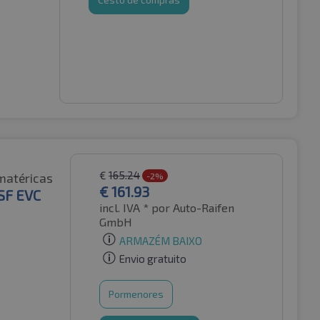
€
165.24
matéricas
-2%
€
161.93
SF EVC
incl. IVA *
por Auto-Raifen
GmbH
ARMAZÉM BAIXO
Envio gratuito
Pormenores