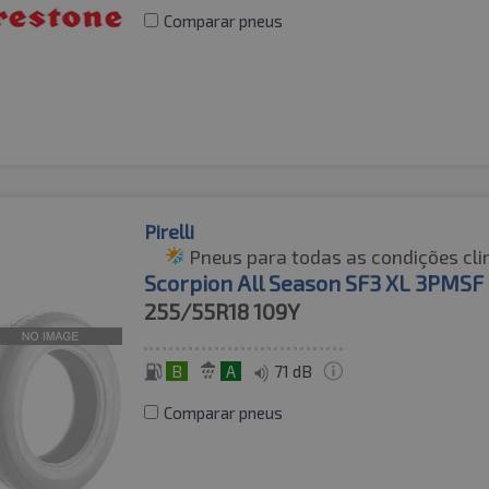
Comparar pneus
Pirelli
Pneus para todas as condições cli
Scorpion All Season SF3 XL 3PMS
255/55R18
109Y
B
A
71 dB
Comparar pneus