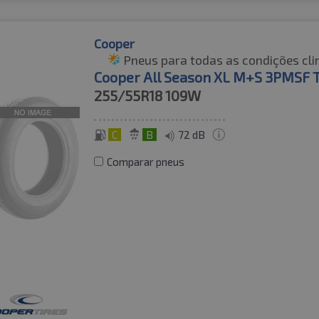
Cooper
Pneus para todas as condições cli
Cooper All Season XL M+S 3PMSF 
255/55R18
109W
C
B
72 dB
Comparar pneus