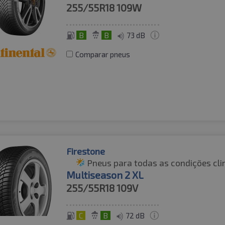
255/55R18
109W
B
B
73 dB
Comparar pneus
Firestone
Pneus para todas as condições cli
Multiseason 2 XL
255/55R18
109V
C
B
72 dB