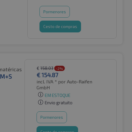
Pormenores
Cesto de compras
€
158.03
matéricas
-2%
€
154.87
F M+S
incl. IVA *
por Auto-Raifen
GmbH
EM ESTOQUE
Envio gratuito
Pormenores
Cesto de compras