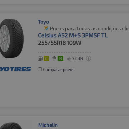
Toyo
Pneus para todas as condições cli
Celsius AS2 M+S 3PMSF TL
255/55R18
109W
C
B
72 dB
Comparar pneus
Michelin