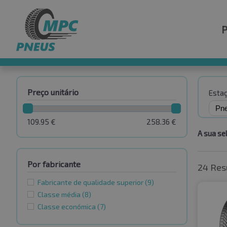
Preço unitário
Esta
109.95
€
258.36
€
A sua se
Por fabricante
24 Res
Fabricante de qualidade superior
(9)
Classe média
(8)
Classe económica
(7)