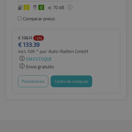
D
B
70 dB
Comparar pneus
€
136.11
-2%
€
133.39
incl. IVA *
por Auto-Raifen GmbH
EM ESTOQUE
Envio gratuito
Pormenores
Cesto de compras