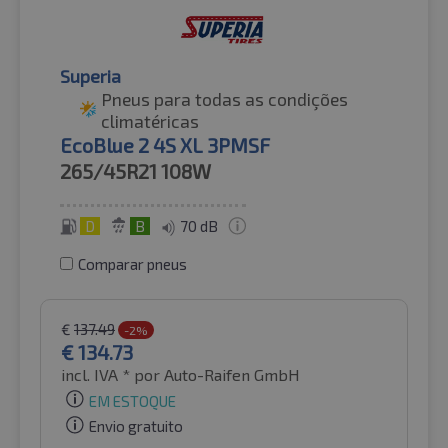
Superia
Pneus para todas as condições
climatéricas
EcoBlue 2 4S XL 3PMSF
265/45R21
108W
D
B
70 dB
Comparar pneus
€
137.49
-2%
€
134.73
incl. IVA *
por Auto-Raifen GmbH
EM ESTOQUE
Envio gratuito