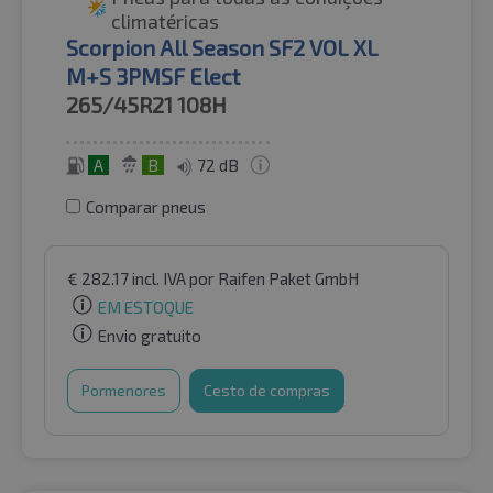
climatéricas
Scorpion All Season SF2 VOL XL
M+S 3PMSF Elect
265/45R21
108H
A
B
72 dB
Comparar pneus
€
282.17
incl. IVA
por Raifen Paket GmbH
EM ESTOQUE
Envio gratuito
Pormenores
Cesto de compras