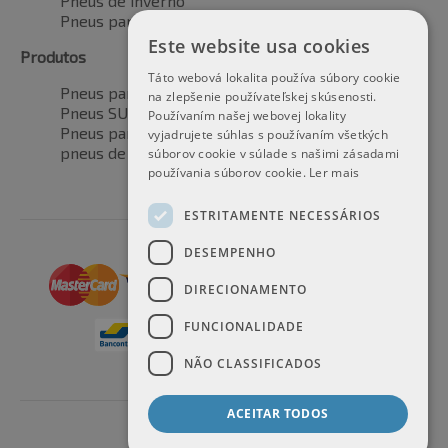
Pneus de inverno
Pneus para todas as estações
Este website usa cookies
Produtos
Táto webová lokalita používa súbory cookie
Pneus para automóveis
na zlepšenie používateľskej skúsenosti.
Pneus SUV / 4x4
Používaním našej webovej lokality
Pneus para veículos de transporte
vyjadrujete súhlas s používaním všetkých
pneus de motocicleta
súborov cookie v súlade s našimi zásadami
používania súborov cookie.
Ler mais
ESTRITAMENTE NECESSÁRIOS
DESEMPENHO
DIRECIONAMENTO
FUNCIONALIDADE
NÃO CLASSIFICADOS
ACEITAR TODOS