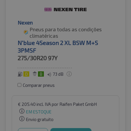
Nexen
Pneus para todas as condições
climatéricas
N'blue 4Season 2 XL BSW M+S
3PMSF
275/30R20
97Y
D
B
73 dB
Comparar pneus
€
205.40
incl. IVA
por Raifen Paket GmbH
EM ESTOQUE
Envio gratuito