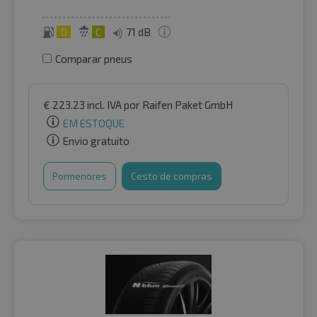
D
C
71 dB
Comparar pneus
€
223.23
incl. IVA
por Raifen Paket GmbH
EM ESTOQUE
Envio gratuito
Pormenores
Cesto de compras