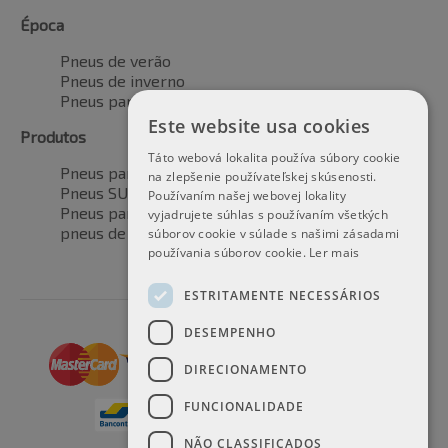
Época
Pneus de verão
Pneus de inverno
Pneus para todas as estações
Este website usa cookies
Produtos
Táto webová lokalita používa súbory cookie
Pneus para automóveis
na zlepšenie používateľskej skúsenosti.
Pneus SUV / 4x4
Používaním našej webovej lokality
Pneus para veículos de transporte
vyjadrujete súhlas s používaním všetkých
pneus de motocicleta
súborov cookie v súlade s našimi zásadami
používania súborov cookie.
Ler mais
ESTRITAMENTE NECESSÁRIOS
DESEMPENHO
DIRECIONAMENTO
FUNCIONALIDADE
NÃO CLASSIFICADOS