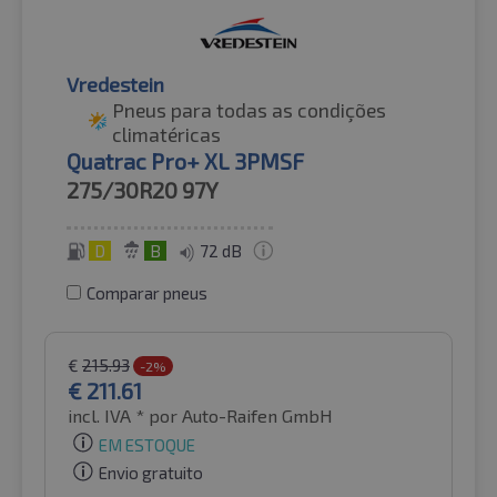
Vredestein
Pneus para todas as condições
climatéricas
Quatrac Pro+ XL 3PMSF
275/30R20
97Y
D
B
72 dB
Comparar pneus
€
215.93
-2%
€
211.61
incl. IVA *
por Auto-Raifen GmbH
EM ESTOQUE
Envio gratuito