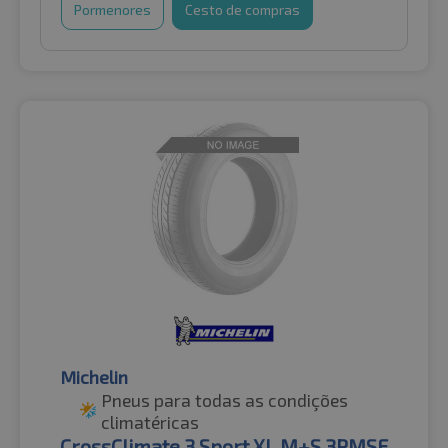
Pormenores
Cesto de compras
Michelin
Pneus para todas as condições
climatéricas
CrossClimate 3 Sport XL M+S 3PMSF