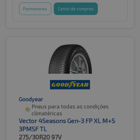
Pormenores
Cesto de compras
Goodyear
Pneus para todas as condições
climatéricas
Vector 4Seasons Gen-3 FP XL M+S
3PMSF TL
275/30R20
97V