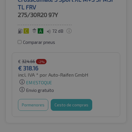
TL FRV
275/30R20
97Y
C
A
72 dB
Comparar pneus
€
324.66
-2%
€
318.16
incl. IVA *
por Auto-Raifen GmbH
EM ESTOQUE
Envio gratuito
Pormenores
Cesto de compras