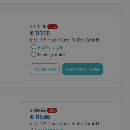
€
120.06
-2%
€
117.66
incl. IVA *
por Auto-Raifen GmbH
EM ESTOQUE
Envio gratuito
Pormenores
Cesto de compras
€
118.02
-2%
€
115.66
incl. IVA *
por Auto-Raifen GmbH