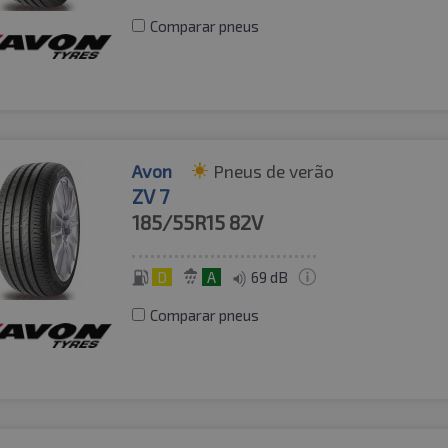
Comparar pneus
Avon
Pneus de verão
ZV 7
185/55R15
82V
D
A
69 dB
Comparar pneus