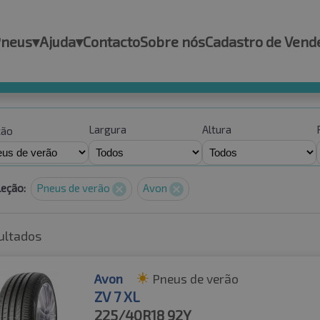
Pneus
▾
Ajuda
▾
Contacto
Sobre nós
Cadastro de Vend
Largura
Altura
ção
leção:
Pneus de verão
Avon
ultados
Avon
Pneus de verão
ZV 7 XL
225/40R18
92Y