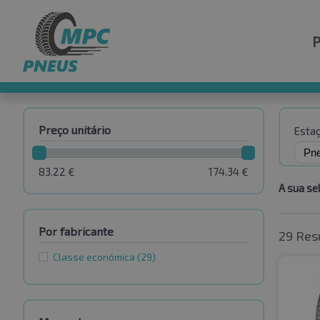
Preço unitário
Esta
83.22
€
174.34
€
A sua se
Por fabricante
29 Res
Classe económica
(29)