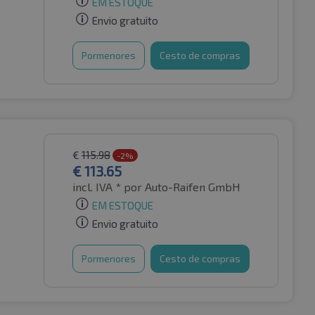
EM ESTOQUE
Envio gratuito
Pormenores
Cesto de compras
€
115.98
-2%
€
113.65
incl. IVA *
por Auto-Raifen GmbH
EM ESTOQUE
Envio gratuito
Pormenores
Cesto de compras