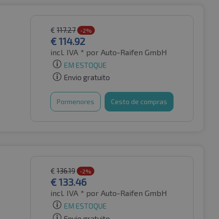
€
117.27
-2%
€
114.92
incl. IVA *
por Auto-Raifen GmbH
EM ESTOQUE
Envio gratuito
Pormenores
Cesto de compras
€
136.19
-2%
€
133.46
incl. IVA *
por Auto-Raifen GmbH
EM ESTOQUE
Envio gratuito