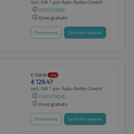
incl. IVA *
por Auto-Raifen GmbH
EM ESTOQUE
Envio gratuito
Pormenores
Cesto de compras
€
132.10
-2%
€
129.47
incl. IVA *
por Auto-Raifen GmbH
EM ESTOQUE
Envio gratuito
Pormenores
Cesto de compras