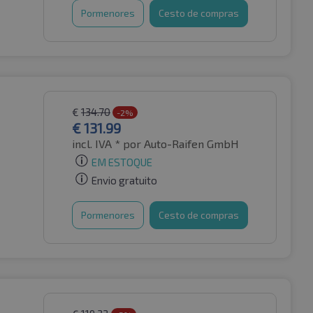
Pormenores
Cesto de compras
€
134.70
-2%
€
131.99
incl. IVA *
por Auto-Raifen GmbH
EM ESTOQUE
Envio gratuito
Pormenores
Cesto de compras