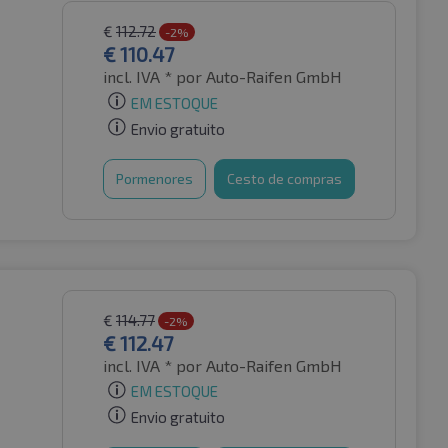
€
112.72
-2%
€
110.47
incl. IVA *
por Auto-Raifen GmbH
EM ESTOQUE
Envio gratuito
Pormenores
Cesto de compras
€
114.77
-2%
€
112.47
incl. IVA *
por Auto-Raifen GmbH
EM ESTOQUE
Envio gratuito