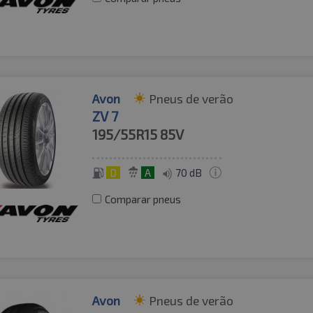
Avon
Pneus de verão
ZV 7
195/55R15
85V
D
A
70 dB
Comparar pneus
Avon
Pneus de verão