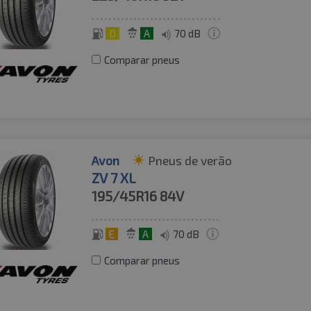
D
A
70 dB
Comparar pneus
Avon
Pneus de verão
ZV 7 XL
195/45R16
84V
E
A
70 dB
Comparar pneus