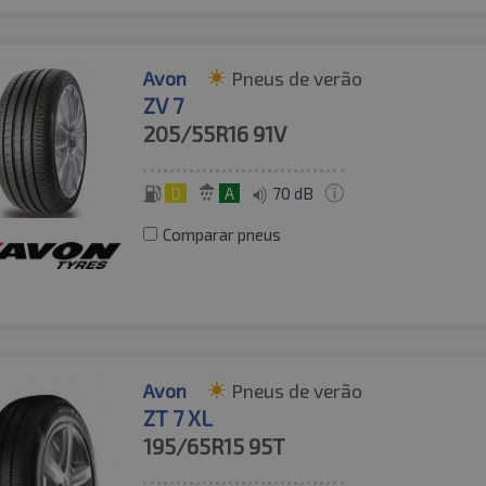
Avon
Pneus de verão
ZV 7
205/55R16
91V
D
A
70 dB
Comparar pneus
Avon
Pneus de verão
ZT 7 XL
195/65R15
95T