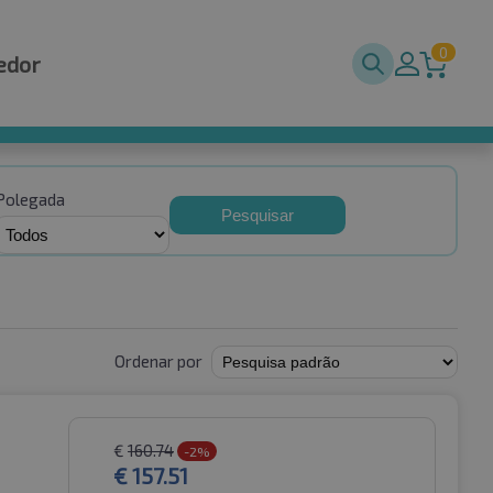
0
edor
Polegada
Pesquisar
Ordenar por
€
160.74
-2%
€
157.51