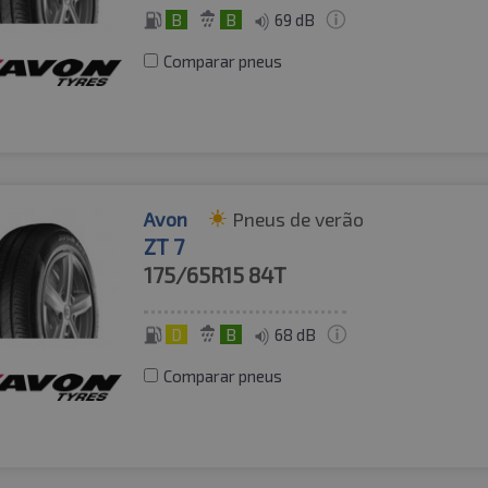
B
B
69 dB
Comparar pneus
Avon
Pneus de verão
ZT 7
175/65R15
84T
D
B
68 dB
Comparar pneus