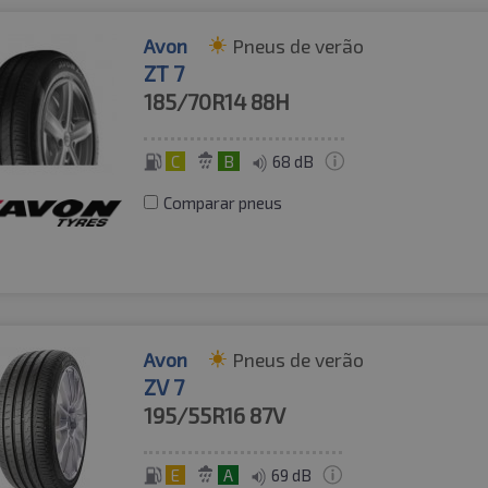
Avon
Pneus de verão
ZT 7
185/70R14
88H
C
B
68 dB
Comparar pneus
Avon
Pneus de verão
ZV 7
195/55R16
87V
E
A
69 dB