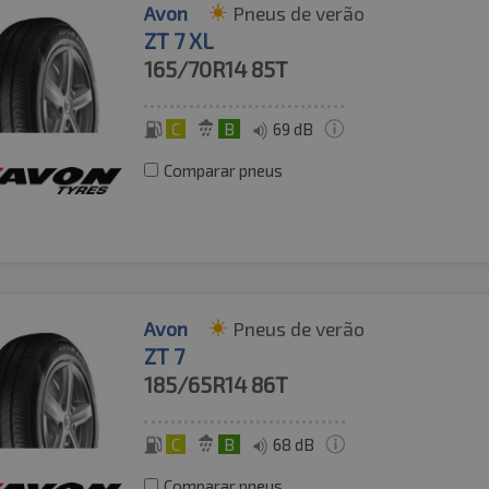
Avon
Pneus de verão
ZT 7 XL
165/70R14
85T
C
B
69 dB
Comparar pneus
Avon
Pneus de verão
ZT 7
185/65R14
86T
C
B
68 dB
Comparar pneus