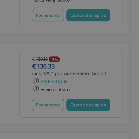
Pormenores
Cesto de compras
€
139.13
-2%
€
136.33
incl. IVA *
por Auto-Raifen GmbH
EM ESTOQUE
Envio gratuito
Pormenores
Cesto de compras