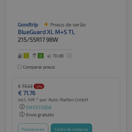
Goodtrip
Pneus de verão
BlueGuard XL M+S TL
215/55R17
98W
C
B
70 dB
Comparar pneus
€
73.22
-2%
€
71.76
incl. IVA *
por Auto-Raifen GmbH
EM ESTOQUE
Envio gratuito
Pormenores
Cesto de compras