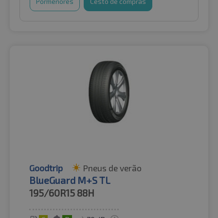
Pormenores
Cesto de compras
Goodtrip
Pneus de verão
BlueGuard M+S TL
195/60R15
88H