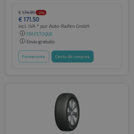
€
174.99
-2%
€
171.50
incl. IVA *
por Auto-Raifen GmbH
EM ESTOQUE
Envio gratuito
Pormenores
Cesto de compras