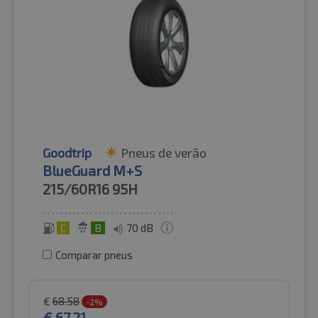
Goodtrip
Pneus de verão
BlueGuard M+S
215/60R16
95H
C
B
70 dB
Comparar pneus
€
68.58
-2%
€
67.21