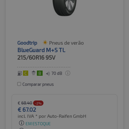
Goodtrip
Pneus de verão
BlueGuard M+S TL
215/60R16
95V
C
B
70 dB
Comparar pneus
€
68.40
-2%
€
67.02
incl. IVA *
por Auto-Raifen GmbH
EM ESTOQUE