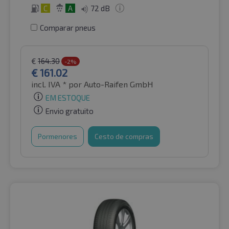
C
A
72 dB
Comparar pneus
€
164.30
-2%
€
161.02
incl. IVA *
por Auto-Raifen GmbH
EM ESTOQUE
Envio gratuito
Pormenores
Cesto de compras