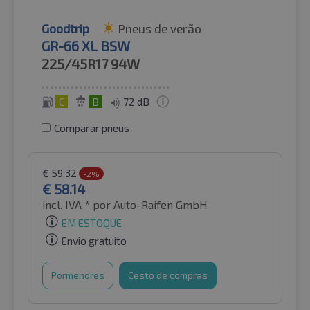
Goodtrip
Pneus de verão
GR-66 XL BSW
225/45R17
94W
C
B
72 dB
Comparar pneus
€
59.32
-2%
€
58.14
incl. IVA *
por Auto-Raifen GmbH
EM ESTOQUE
Envio gratuito
Pormenores
Cesto de compras