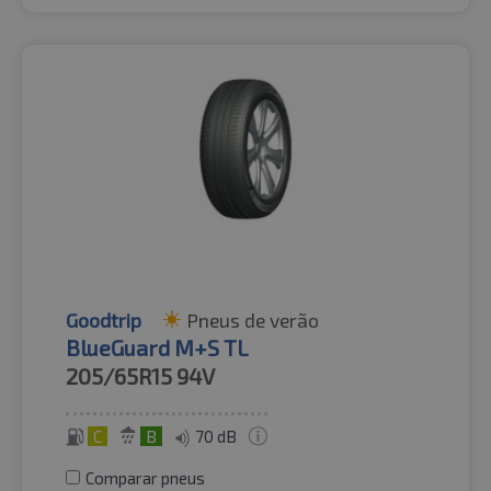
Goodtrip
Pneus de verão
BlueGuard M+S TL
205/65R15
94V
C
B
70 dB
Comparar pneus