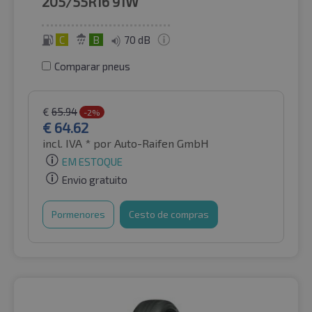
205/55R16
91W
C
B
70 dB
Comparar pneus
€
65.94
-2%
€
64.62
incl. IVA *
por Auto-Raifen GmbH
EM ESTOQUE
Envio gratuito
Pormenores
Cesto de compras