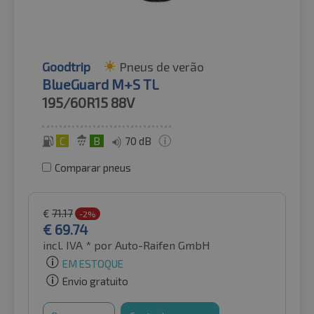
Goodtrip
Pneus de verão
BlueGuard M+S TL
195/60R15
88V
C
B
70 dB
Comparar pneus
€
71.17
-2%
€
69.74
incl. IVA *
por Auto-Raifen GmbH
EM ESTOQUE
Envio gratuito