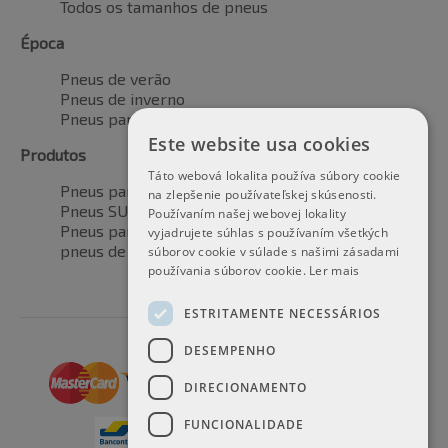
Todos os tamanhos de pneus
Época
Pneus de verão
Pneus de inverno
Pneus para todas as estações
Este website usa cookies
Produtos
Táto webová lokalita používa súbory cookie
Pneus para automóveis
na zlepšenie používateľskej skúsenosti.
Pneus SUV / 4x4
Používaním našej webovej lokality
Pneus para veículos de transporte
vyjadrujete súhlas s používaním všetkých
pneus de motocicleta
súborov cookie v súlade s našimi zásadami
používania súborov cookie.
Ler mais
ESTRITAMENTE NECESSÁRIOS
DESEMPENHO
DIRECIONAMENTO
FUNCIONALIDADE