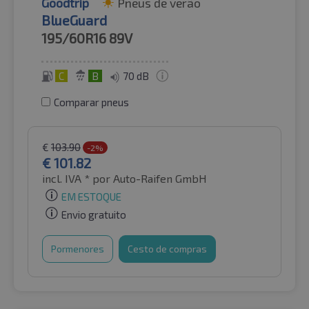
Goodtrip
Pneus de verão
BlueGuard
195/60R16
89V
C
B
70 dB
Comparar pneus
€
103.90
-2%
€
101.82
incl. IVA *
por Auto-Raifen GmbH
EM ESTOQUE
Envio gratuito
Pormenores
Cesto de compras