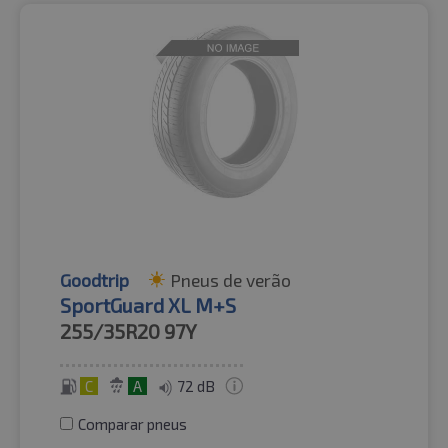
Goodtrip
Pneus de verão
SportGuard XL M+S
255/35R20
97Y
C
A
72 dB
Comparar pneus