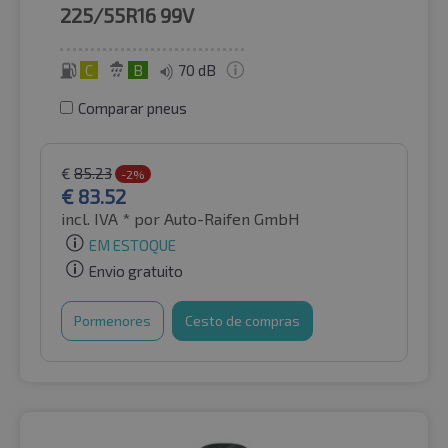
225/55R16
99V
C
B
70 dB
Comparar pneus
€
85.23
-2%
€
83.52
incl. IVA *
por Auto-Raifen GmbH
EM ESTOQUE
Envio gratuito
Pormenores
Cesto de compras