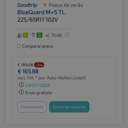
Goodtrip
Pneus de verão
BlueGuard M+S TL
225/65R17
102V
C
B
70 dB
Comparar pneus
€
169.26
-2%
€
165.88
incl. IVA *
por Auto-Raifen GmbH
EM ESTOQUE
Envio gratuito
Pormenores
Cesto de compras