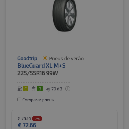
Goodtrip
Pneus de verão
BlueGuard XL M+S
225/55R16
99W
C
B
70 dB
Comparar pneus
€
74.14
-2%
€
72.66