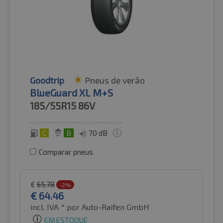
Goodtrip
Pneus de verão
BlueGuard XL M+S
185/55R15
86V
C
B
70 dB
Comparar pneus
€
65.78
-2%
€
64.46
incl. IVA *
por Auto-Raifen GmbH
EM ESTOQUE