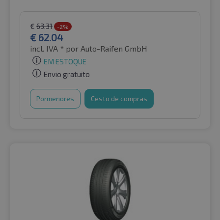
€
63.31
-2%
€
62.04
incl. IVA *
por Auto-Raifen GmbH
EM ESTOQUE
Envio gratuito
Pormenores
Cesto de compras