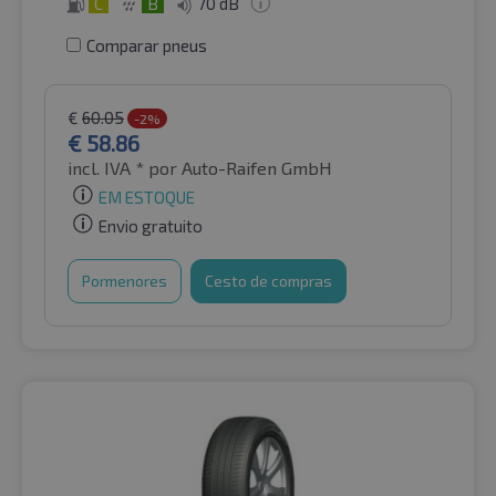
C
B
70 dB
Comparar pneus
€
60.05
-2%
€
58.86
incl. IVA *
por Auto-Raifen GmbH
EM ESTOQUE
Envio gratuito
Pormenores
Cesto de compras