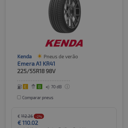
Kenda
Pneus de verão
Emera A1 KR41
225/55R18
98V
E
B
70 dB
Comparar pneus
€
112.26
-2%
€
110.02