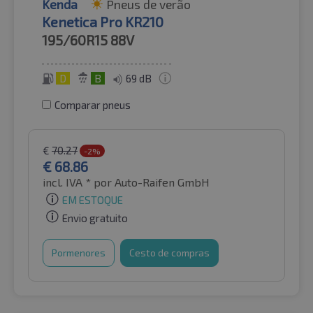
Kenda
Pneus de verão
Kenetica Pro KR210
195/60R15
88V
D
B
69 dB
Comparar pneus
€
70.27
-2%
€
68.86
incl. IVA *
por Auto-Raifen GmbH
EM ESTOQUE
Envio gratuito
Pormenores
Cesto de compras