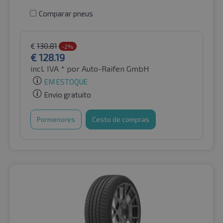
Comparar pneus
€
130.81
-2%
€
128.19
incl. IVA *
por Auto-Raifen GmbH
EM ESTOQUE
Envio gratuito
Pormenores
Cesto de compras