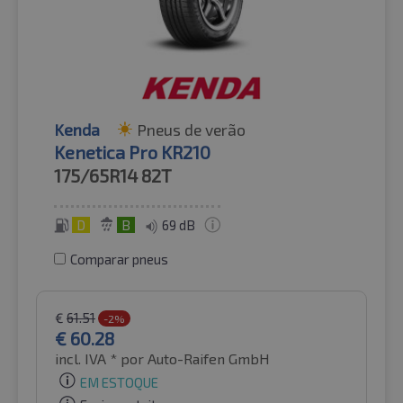
Kenda
Pneus de verão
Kenetica Pro KR210
175/65R14
82T
D
B
69 dB
Comparar pneus
€
61.51
-2%
€
60.28
incl. IVA *
por Auto-Raifen GmbH
EM ESTOQUE