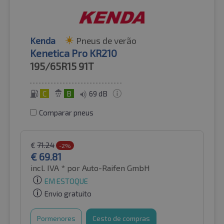
Kenda
Pneus de verão
Kenetica Pro KR210
195/65R15
91T
C
B
69 dB
Comparar pneus
€
71.24
-2%
€
69.81
incl. IVA *
por Auto-Raifen GmbH
EM ESTOQUE
Envio gratuito
Pormenores
Cesto de compras