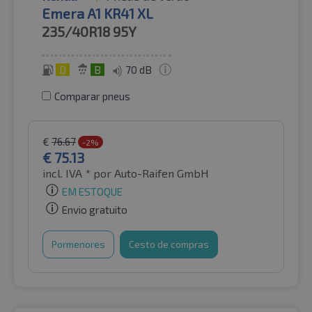
Emera A1 KR41 XL
235/40R18
95Y
D
B
70 dB
Comparar pneus
€
76.67
-2%
€
75.13
incl. IVA *
por Auto-Raifen GmbH
EM ESTOQUE
Envio gratuito
Pormenores
Cesto de compras