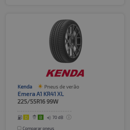
Kenda
Pneus de verão
Emera A1 KR41 XL
225/55R16
99W
D
B
70 dB
Comparar pneus