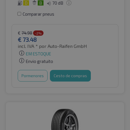
D
B
70 dB
Comparar pneus
€
74.98
-2%
€
73.48
incl. IVA *
por Auto-Raifen GmbH
EM ESTOQUE
Envio gratuito
Pormenores
Cesto de compras