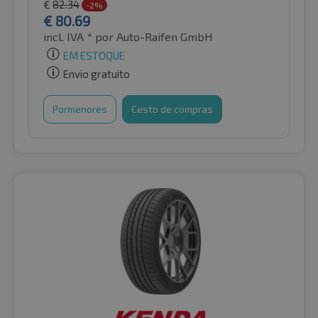
€
82.34
-2%
€
80.69
incl. IVA *
por Auto-Raifen GmbH
EM ESTOQUE
Envio gratuito
Pormenores
Cesto de compras