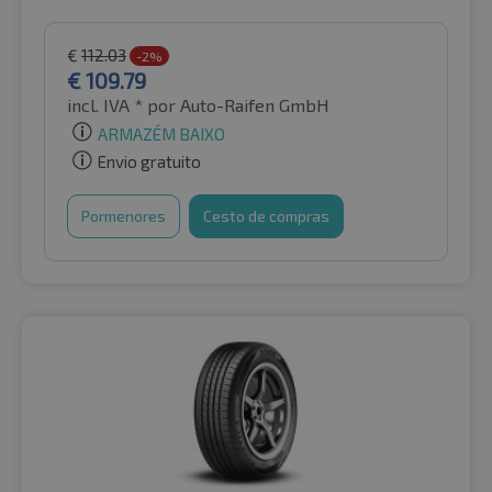
€
112.03
-2%
€
109.79
incl. IVA *
por Auto-Raifen GmbH
ARMAZÉM BAIXO
Envio gratuito
Pormenores
Cesto de compras