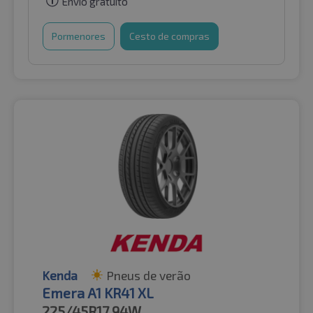
Envio gratuito
Pormenores
Cesto de compras
Kenda
Pneus de verão
Emera A1 KR41 XL
225/45R17
94W