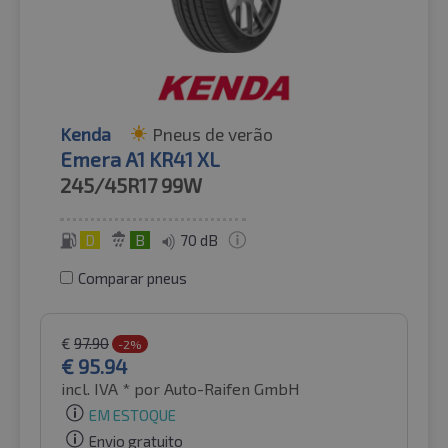
Kenda
Pneus de verão
Emera A1 KR41 XL
245/45R17
99W
D
B
70 dB
Comparar pneus
€
97.90
-2%
€
95.94
incl. IVA *
por Auto-Raifen GmbH
EM ESTOQUE
Envio gratuito