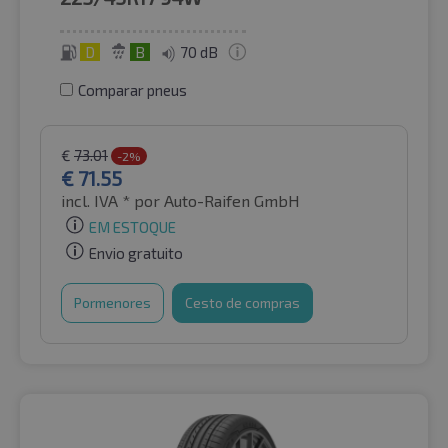
D
B
70 dB
Comparar pneus
€
73.01
-2%
€
71.55
incl. IVA *
por Auto-Raifen GmbH
EM ESTOQUE
Envio gratuito
Pormenores
Cesto de compras