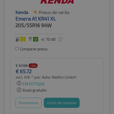
Kenda
Pneus de verão
Emera A1 KR41 XL
205/55R16
94W
D
B
70 dB
Comparar pneus
€
67.06
-2%
€
65.72
incl. IVA *
por Auto-Raifen GmbH
EM ESTOQUE
Envio gratuito
Pormenores
Cesto de compras