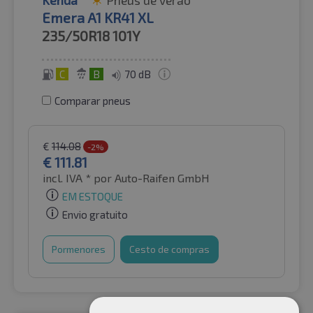
Emera A1 KR41 XL
235/50R18
101Y
C
B
70 dB
Comparar pneus
€
114.08
-2%
€
111.81
incl. IVA *
por Auto-Raifen GmbH
EM ESTOQUE
Envio gratuito
Pormenores
Cesto de compras