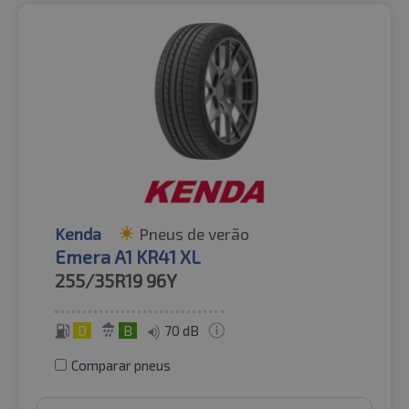
Kenda
Pneus de verão
Emera A1 KR41 XL
255/35R19
96Y
D
B
70 dB
Comparar pneus