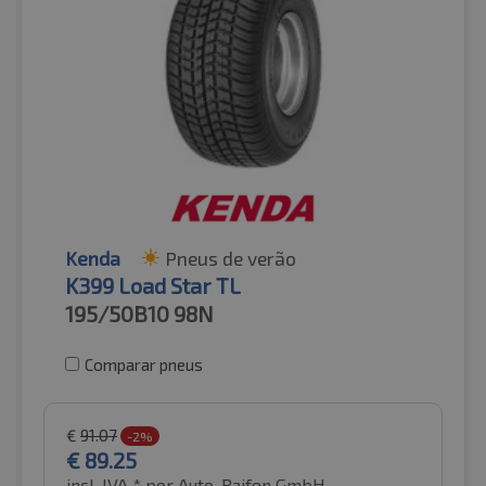
Kenda
Pneus de verão
K399 Load Star TL
195/50B10
98N
Comparar pneus
€
91.07
-2%
€
89.25
incl. IVA *
por Auto-Raifen GmbH