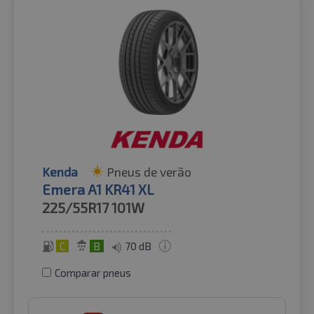
Kenda
Pneus de verão
Emera A1 KR41 XL
225/55R17
101W
C
B
70 dB
Comparar pneus