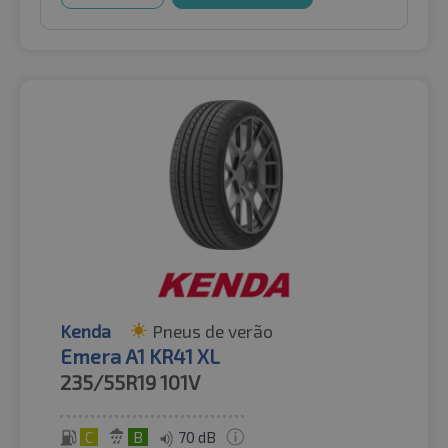
Kenda
Pneus de verão
Emera A1 KR41 XL
235/55R19
101V
C
B
70 dB