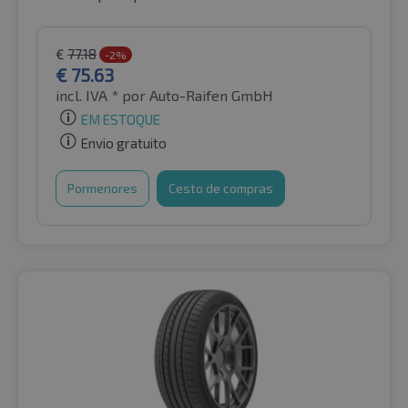
€
77.18
-2%
€
75.63
incl. IVA *
por Auto-Raifen GmbH
EM ESTOQUE
Envio gratuito
Pormenores
Cesto de compras