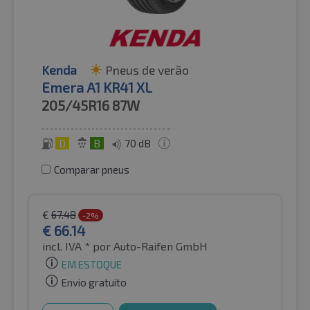
Kenda
Pneus de verão
Emera A1 KR41 XL
205/45R16
87W
D
B
70 dB
Comparar pneus
€
67.48
-2%
€
66.14
incl. IVA *
por Auto-Raifen GmbH
EM ESTOQUE
Envio gratuito