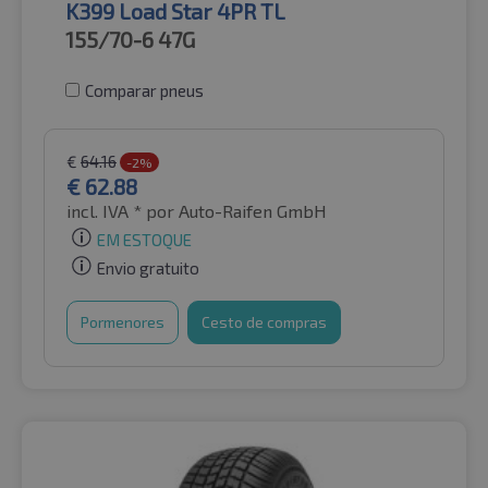
K399 Load Star 4PR TL
155/70-6
47G
Comparar pneus
€
64.16
-2%
€
62.88
incl. IVA *
por Auto-Raifen GmbH
EM ESTOQUE
Envio gratuito
Pormenores
Cesto de compras