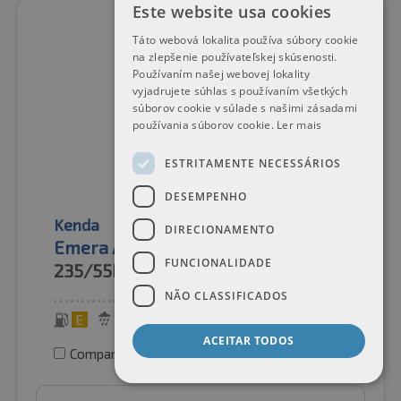
Este website usa cookies
Táto webová lokalita používa súbory cookie
na zlepšenie používateľskej skúsenosti.
Používaním našej webovej lokality
vyjadrujete súhlas s používaním všetkých
súborov cookie v súlade s našimi zásadami
používania súborov cookie.
Ler mais
ESTRITAMENTE NECESSÁRIOS
DESEMPENHO
Kenda
Pneus de verão
DIRECIONAMENTO
Emera A1 KR41 XL
FUNCIONALIDADE
235/55R17
103Y
NÃO CLASSIFICADOS
E
B
70 dB
ACEITAR TODOS
Comparar pneus