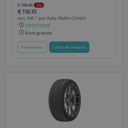
€
118.46
-2%
€
116.10
incl. IVA *
por Auto-Raifen GmbH
EM ESTOQUE
Envio gratuito
Pormenores
Cesto de compras