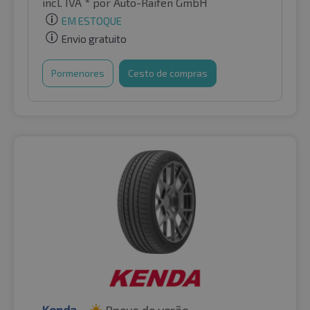
incl. IVA *
por Auto-Raifen GmbH
EM ESTOQUE
Envio gratuito
Pormenores
Cesto de compras
Kenda
Pneus de verão