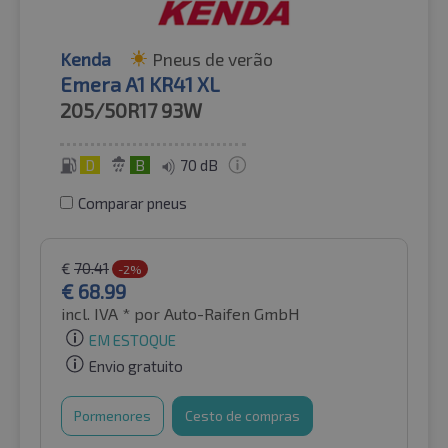
Kenda
Pneus de verão
Emera A1 KR41 XL
205/50R17
93W
D
B
70 dB
Comparar pneus
€
70.41
-2%
€
68.99
incl. IVA *
por Auto-Raifen GmbH
EM ESTOQUE
Envio gratuito
Pormenores
Cesto de compras