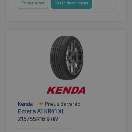
Pormenores
Cesto de compras
Kenda
Pneus de verão
Emera A1 KR41 XL
215/55R16
97W