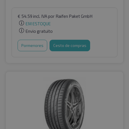
€
54.59
incl. IVA
por Raifen Paket GmbH
EM ESTOQUE
Envio gratuito
Pormenores
Cesto de compras