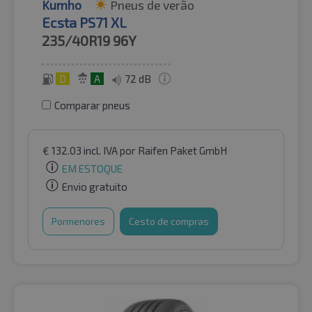
Kumho
Pneus de verão
Ecsta PS71 XL
235/40R19
96Y
D
A
72 dB
Comparar pneus
€
132.03
incl. IVA
por Raifen Paket GmbH
EM ESTOQUE
Envio gratuito
Pormenores
Cesto de compras