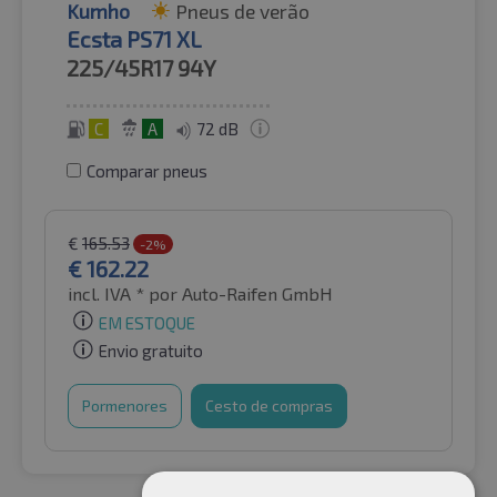
Kumho
Pneus de verão
Ecsta PS71 XL
225/45R17
94Y
C
A
72 dB
Comparar pneus
€
165.53
-2%
€
162.22
incl. IVA *
por Auto-Raifen GmbH
EM ESTOQUE
Envio gratuito
Pormenores
Cesto de compras