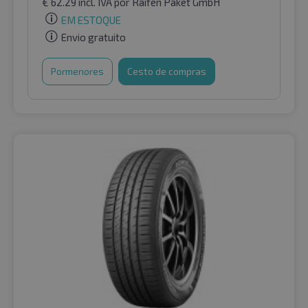
€
62.29
incl. IVA
por Raifen Paket GmbH
EM ESTOQUE
Envio gratuito
Pormenores
Cesto de compras