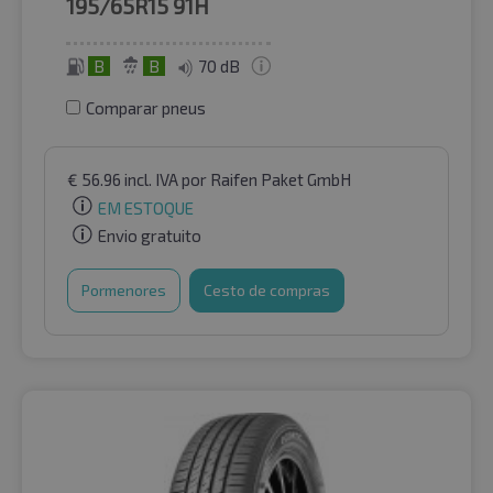
195/65R15
91H
B
B
70 dB
Comparar pneus
€
56.96
incl. IVA
por Raifen Paket GmbH
EM ESTOQUE
Envio gratuito
Pormenores
Cesto de compras