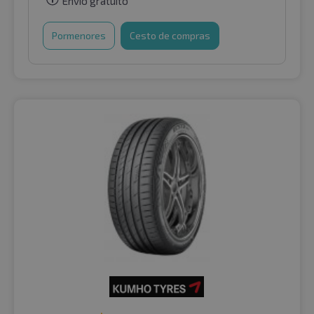
Envio gratuito
Pormenores
Cesto de compras