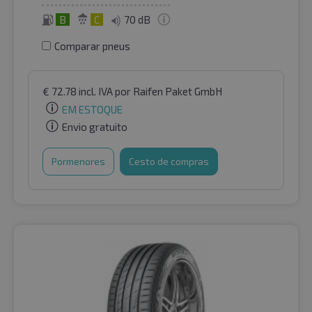
B
C
70 dB
Comparar pneus
€
72.78
incl. IVA
por Raifen Paket GmbH
EM ESTOQUE
Envio gratuito
Pormenores
Cesto de compras