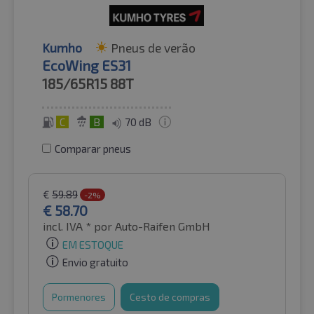
Kumho
Pneus de verão
EcoWing ES31
185/65R15
88T
C
B
70 dB
Comparar pneus
€
59.89
-2%
€
58.70
incl. IVA *
por Auto-Raifen GmbH
EM ESTOQUE
Envio gratuito
Pormenores
Cesto de compras