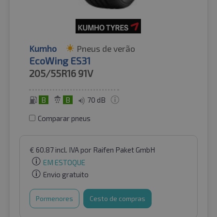
Kumho
Pneus de verão
EcoWing ES31
205/55R16
91V
B
B
70 dB
Comparar pneus
€
60.87
incl. IVA
por Raifen Paket GmbH
EM ESTOQUE
Envio gratuito
Pormenores
Cesto de compras