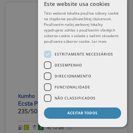
Este website usa cookies
Táto webová lokalita používa súbory cookie
na zlepšenie používateľskej skúsenosti.
Používaním našej webovej lokality
vyjadrujete súhlas s používaním všetkých
súborov cookie v súlade s našimi zásadami
používania súborov cookie.
Ler mais
ESTRITAMENTE NECESSÁRIOS
DESEMPENHO
DIRECIONAMENTO
FUNCIONALIDADE
Kumho
Pneus de verão
NÃO CLASSIFICADOS
Ecsta PS71 XL
235/50R18
101Y
ACEITAR TODOS
C
A
72 dB