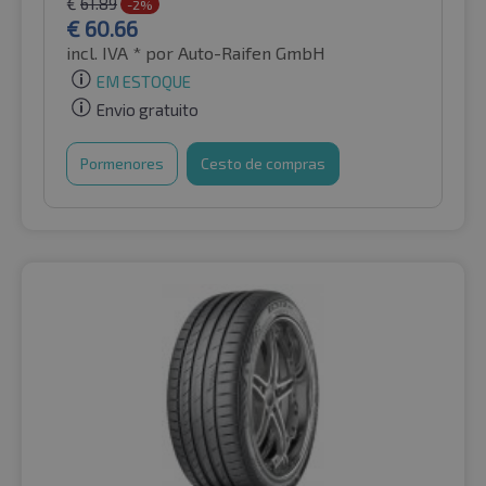
€
61.89
-2%
€
60.66
incl. IVA *
por Auto-Raifen GmbH
EM ESTOQUE
Envio gratuito
Pormenores
Cesto de compras