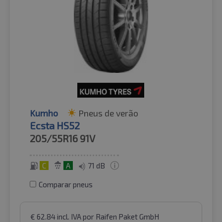
Kumho
Pneus de verão
Ecsta HS52
205/55R16
91V
C
A
71 dB
Comparar pneus
€
62.84
incl. IVA
por Raifen Paket GmbH