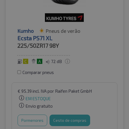
Kumho
Pneus de verão
Ecsta PS71 XL
225/50ZR17
98Y
C
A
72 dB
Comparar pneus
€
95.39
incl. IVA
por Raifen Paket GmbH
EM ESTOQUE
Envio gratuito
Pormenores
Cesto de compras