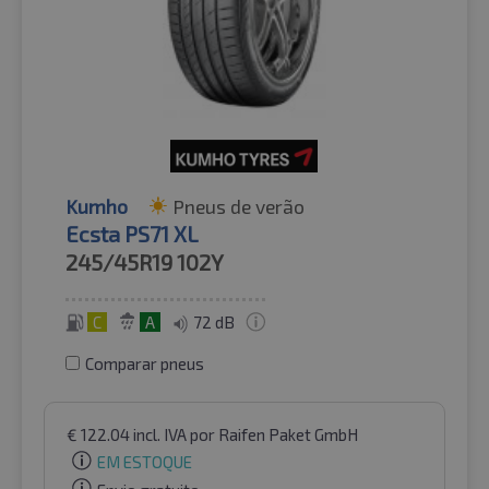
Kumho
Pneus de verão
Ecsta PS71 XL
245/45R19
102Y
C
A
72 dB
Comparar pneus
€
122.04
incl. IVA
por Raifen Paket GmbH
EM ESTOQUE