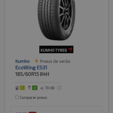
Kumho
Pneus de verão
EcoWing ES31
185/60R15
84H
C
B
70 dB
Comparar pneus