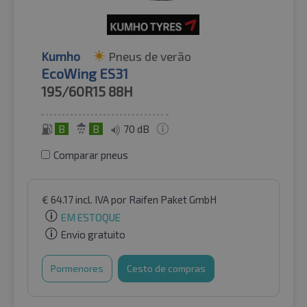
Kumho
Pneus de verão
EcoWing ES31
195/60R15
88H
B
B
70 dB
Comparar pneus
€
64.17
incl. IVA
por Raifen Paket GmbH
EM ESTOQUE
Envio gratuito
Pormenores
Cesto de compras