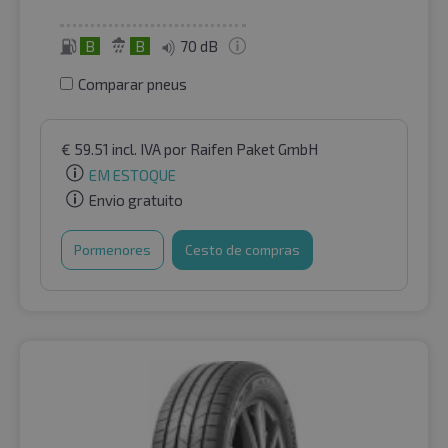
B
B
70 dB
Comparar pneus
€
59.51
incl. IVA
por Raifen Paket GmbH
EM ESTOQUE
Envio gratuito
Pormenores
Cesto de compras