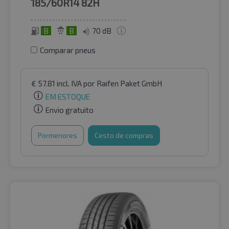
185/60R14
82H
B
B
70 dB
Comparar pneus
€
57.81
incl. IVA
por Raifen Paket GmbH
EM ESTOQUE
Envio gratuito
Pormenores
Cesto de compras