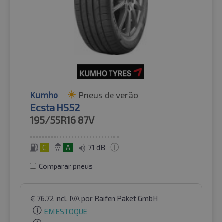
Kumho
Pneus de verão
Ecsta HS52
195/55R16
87V
C
A
71 dB
Comparar pneus
€
76.72
incl. IVA
por Raifen Paket GmbH
EM ESTOQUE