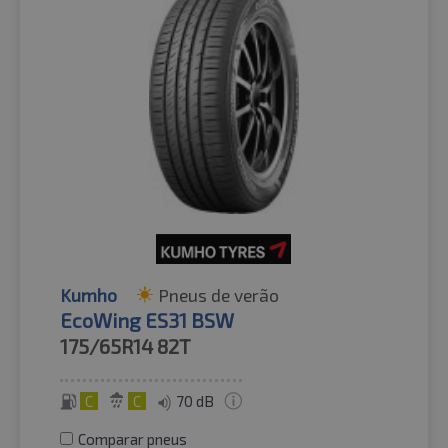
Kumho
Pneus de verão
EcoWing ES31 BSW
175/65R14
82T
C
C
70 dB
Comparar pneus