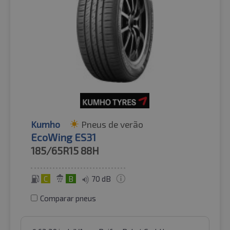
Kumho
Pneus de verão
EcoWing ES31
185/65R15
88H
C
B
70 dB
Comparar pneus