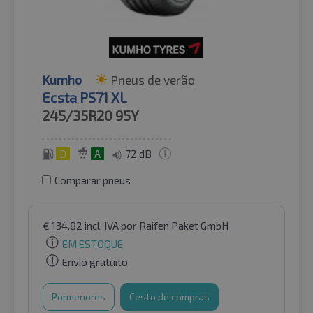
Kumho
Pneus de verão
Ecsta PS71 XL
245/35R20
95Y
D
A
72 dB
Comparar pneus
€
134.82
incl. IVA
por Raifen Paket GmbH
EM ESTOQUE
Envio gratuito
Pormenores
Cesto de compras