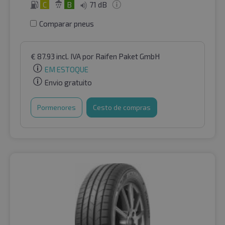
C
B
71 dB
Comparar pneus
€
87.93
incl. IVA
por Raifen Paket GmbH
EM ESTOQUE
Envio gratuito
Pormenores
Cesto de compras