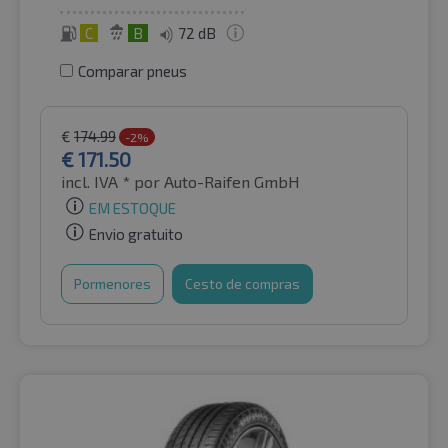
C
B
72 dB
Comparar pneus
€
174.99
-2%
€
171.50
incl. IVA *
por Auto-Raifen GmbH
EM ESTOQUE
Envio gratuito
Pormenores
Cesto de compras