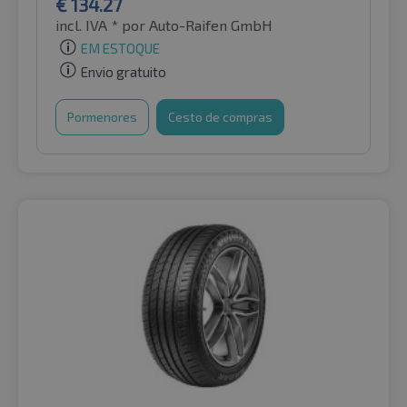
€
134.27
incl. IVA *
por Auto-Raifen GmbH
EM ESTOQUE
Envio gratuito
Pormenores
Cesto de compras