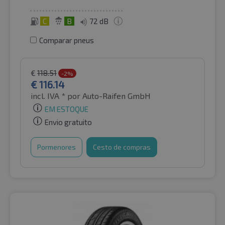
C
B
72 dB
Comparar pneus
€
118.51
-2%
€
116.14
incl. IVA *
por Auto-Raifen GmbH
EM ESTOQUE
Envio gratuito
Pormenores
Cesto de compras