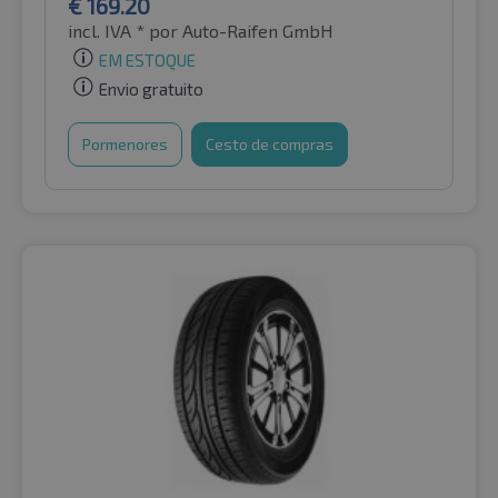
€
169.20
incl. IVA *
por Auto-Raifen GmbH
EM ESTOQUE
Envio gratuito
Pormenores
Cesto de compras