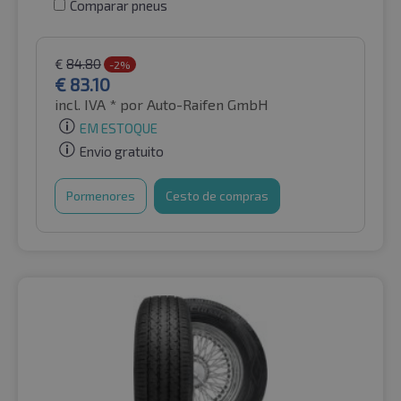
Comparar pneus
€
84.80
-2%
€
83.10
incl. IVA *
por Auto-Raifen GmbH
EM ESTOQUE
Envio gratuito
Pormenores
Cesto de compras