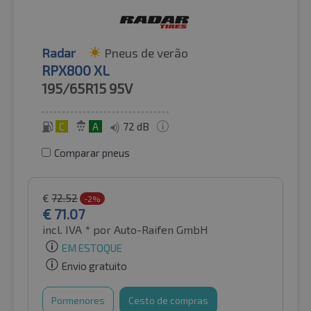
Radar
Pneus de verão
RPX800 XL
195/65R15
95V
C
A
72 dB
Comparar pneus
€
72.52
-2%
€
71.07
incl. IVA *
por Auto-Raifen GmbH
EM ESTOQUE
Envio gratuito
Pormenores
Cesto de compras