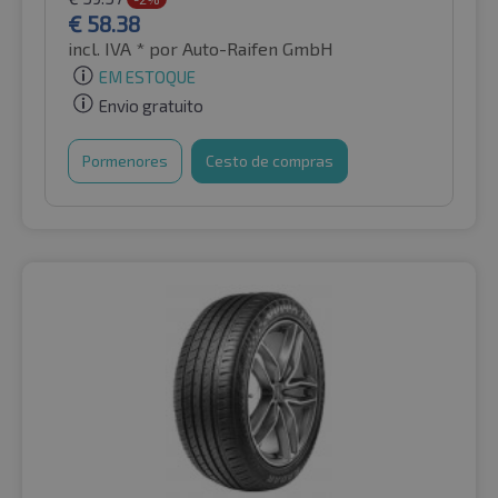
€
58.38
incl. IVA *
por Auto-Raifen GmbH
EM ESTOQUE
Envio gratuito
Pormenores
Cesto de compras