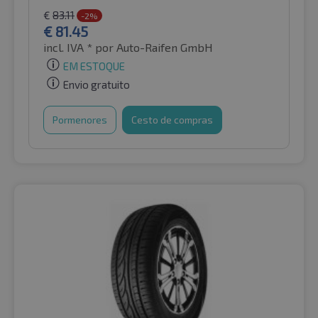
€
83.11
-2%
€
81.45
incl. IVA *
por Auto-Raifen GmbH
EM ESTOQUE
Envio gratuito
Pormenores
Cesto de compras