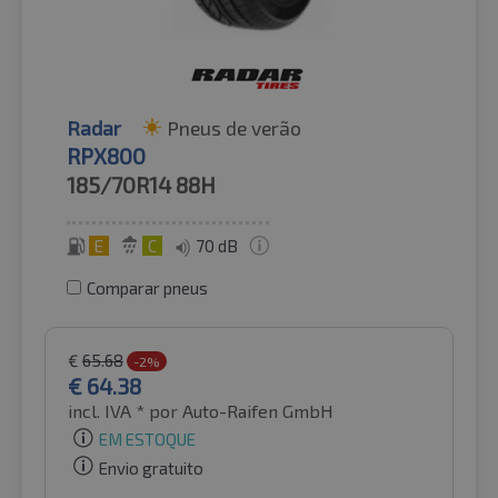
Radar
Pneus de verão
RPX800
185/70R14
88H
E
C
70 dB
Comparar pneus
€
65.68
-2%
€
64.38
incl. IVA *
por Auto-Raifen GmbH
EM ESTOQUE
Envio gratuito