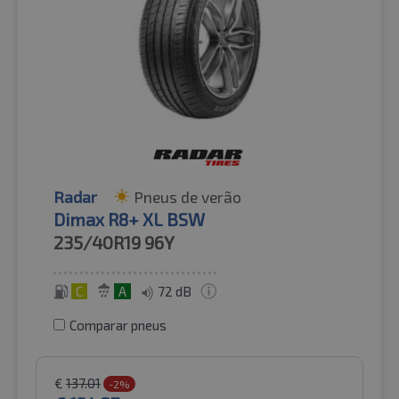
Radar
Pneus de verão
Dimax R8+ XL BSW
235/40R19
96Y
C
A
72 dB
Comparar pneus
€
137.01
-2%