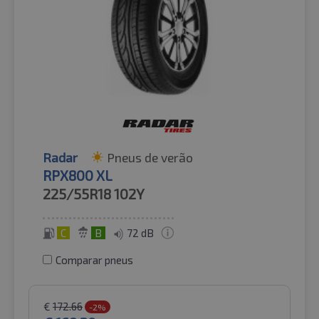
Radar
Pneus de verão
RPX800 XL
225/55R18
102Y
C
B
72 dB
Comparar pneus
€
172.66
-2%