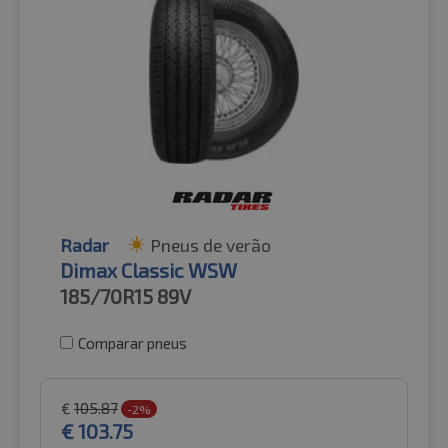
Radar
Pneus de verão
Dimax Classic WSW
185/70R15
89V
Comparar pneus
€
105.87
-2%
€
103.75