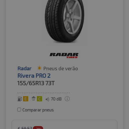
Radar
Pneus de verão
Rivera PRO 2
155/65R13
73T
E
C
70 dB
Comparar pneus
€
59.57
-2%