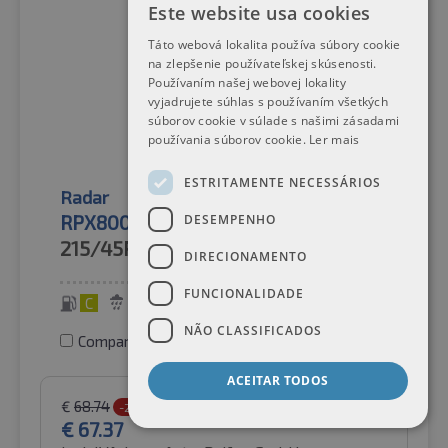
Este website usa cookies
Táto webová lokalita používa súbory cookie
na zlepšenie používateľskej skúsenosti.
Používaním našej webovej lokality
vyjadrujete súhlas s používaním všetkých
súborov cookie v súlade s našimi zásadami
používania súborov cookie.
Ler mais
ESTRITAMENTE NECESSÁRIOS
Radar
Pneus de verão
RPX800 XL M+S
DESEMPENHO
215/45R16
90W
DIRECIONAMENTO
FUNCIONALIDADE
C
B
72 dB
NÃO CLASSIFICADOS
Comparar pneus
ACEITAR TODOS
€
68.74
-2%
€
67.37