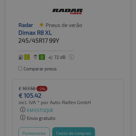
Radar
Pneus de verão
Dimax R8 XL
245/45R17
99Y
C
B
72 dB
Comparar pneus
€
107.58
-2%
€
105.42
incl. IVA *
por Auto-Raifen GmbH
EM ESTOQUE
Envio gratuito
Pormenores
Cesto de compras