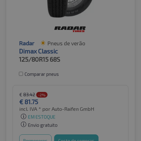
Radar
Pneus de verão
Dimax Classic
125/80R15
68S
Comparar pneus
€
83.42
-2%
€
81.75
incl. IVA *
por Auto-Raifen GmbH
EM ESTOQUE
Envio gratuito
Pormenores
Cesto de compras