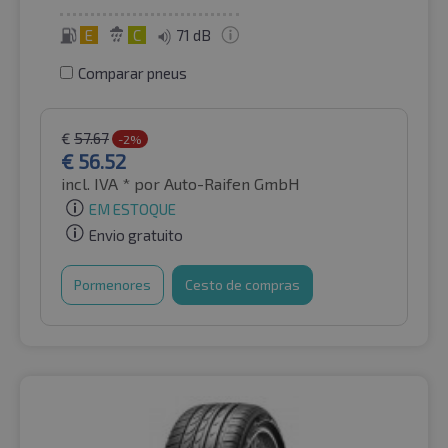
E
C
71 dB
Comparar pneus
€
57.67
-2%
€
56.52
incl. IVA *
por Auto-Raifen GmbH
EM ESTOQUE
Envio gratuito
Pormenores
Cesto de compras