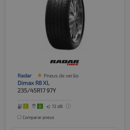
Radar
Pneus de verão
Dimax R8 XL
235/45R17
97Y
C
B
72 dB
Comparar pneus