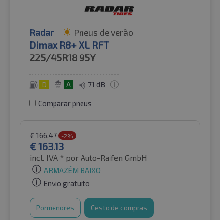
Radar
Pneus de verão
Dimax R8+ XL RFT
225/45R18
95Y
D
A
71 dB
Comparar pneus
€
166.47
-2%
€
163.13
incl. IVA *
por Auto-Raifen GmbH
ARMAZÉM BAIXO
Envio gratuito
Pormenores
Cesto de compras