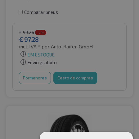
Comparar pneus
€
99.26
-2%
€
97.28
incl. IVA *
por Auto-Raifen GmbH
EM ESTOQUE
Envio gratuito
Pormenores
Cesto de compras