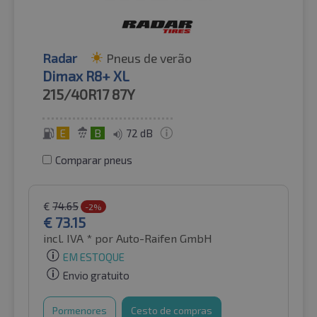
Radar
Pneus de verão
Dimax R8+ XL
215/40R17
87Y
E
B
72 dB
Comparar pneus
€
74.65
-2%
€
73.15
incl. IVA *
por Auto-Raifen GmbH
EM ESTOQUE
Envio gratuito
Pormenores
Cesto de compras