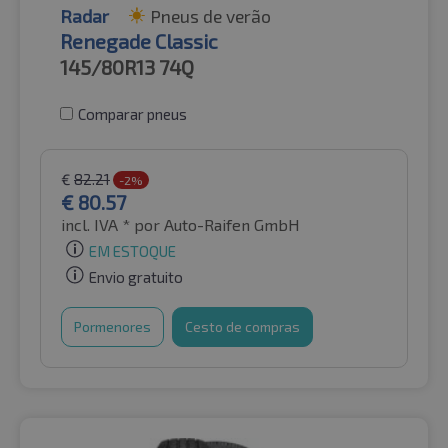
Radar
Pneus de verão
Renegade Classic
145/80R13
74Q
Comparar pneus
€
82.21
-2%
€
80.57
incl. IVA *
por Auto-Raifen GmbH
EM ESTOQUE
Envio gratuito
Pormenores
Cesto de compras