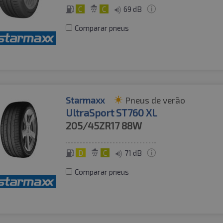
C
C
69 dB
Comparar pneus
Starmaxx
Pneus de verão
UltraSport ST760 XL
205/45ZR17
88W
D
C
71 dB
Comparar pneus