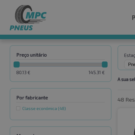
Preço unitário
Esta
80.13
€
145.31
€
A sua se
Por fabricante
48 Res
Classe económica
(48)