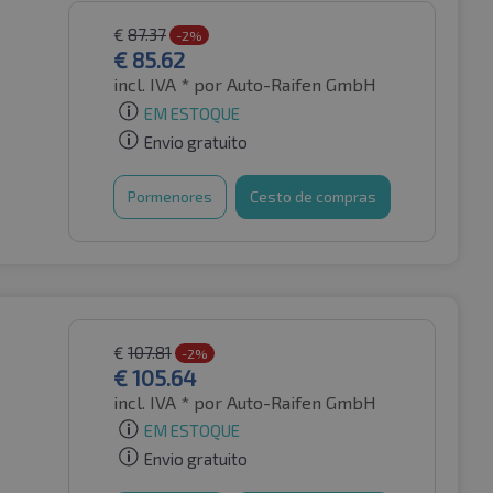
€
87.37
-2%
€
85.62
incl. IVA *
por Auto-Raifen GmbH
EM ESTOQUE
Envio gratuito
Pormenores
Cesto de compras
€
107.81
-2%
€
105.64
incl. IVA *
por Auto-Raifen GmbH
EM ESTOQUE
Envio gratuito