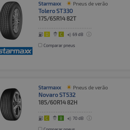
Starmaxx
Pneus de verão
Tolero ST330
175/65R14
82T
D
C
69 dB
Comparar pneus
Starmaxx
Pneus de verão
Novaro ST532
185/60R14
82H
C
B
70 dB
Comparar pneus