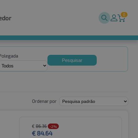
0
edor
Polegada
Pesquisar
Ordenar por
€
86.36
-2%
€
84.64