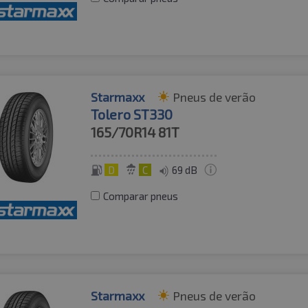
Starmaxx
Pneus de verão
Tolero ST330
165/70R14
81T
D
C
69 dB
Comparar pneus
Starmaxx
Pneus de verão