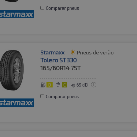
Comparar pneus
Starmaxx
Pneus de verão
Tolero ST330
165/60R14
75T
D
C
69 dB
Comparar pneus