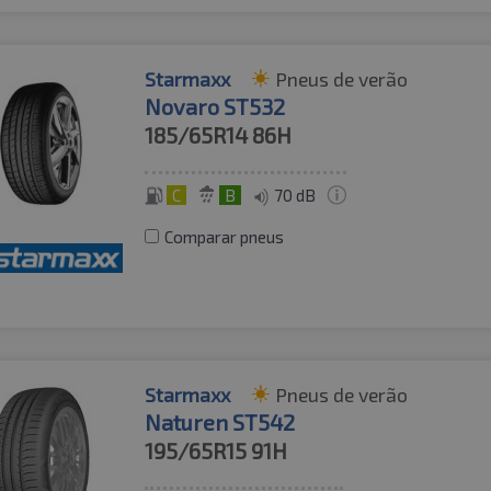
Starmaxx
Pneus de verão
Novaro ST532
185/65R14
86H
C
B
70 dB
Comparar pneus
Starmaxx
Pneus de verão
Naturen ST542
195/65R15
91H