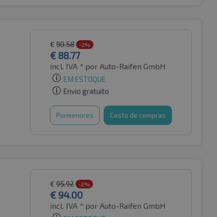
€
90.58
-2%
€
88.77
incl. IVA *
por Auto-Raifen GmbH
EM ESTOQUE
Envio gratuito
Pormenores
Cesto de compras
€
95.92
-2%
€
94.00
incl. IVA *
por Auto-Raifen GmbH