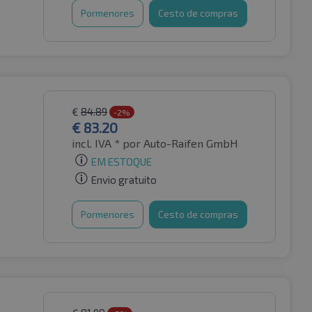
Pormenores
Cesto de compras
€
84.89
-2%
€
83.20
incl. IVA *
por Auto-Raifen GmbH
EM ESTOQUE
Envio gratuito
Pormenores
Cesto de compras