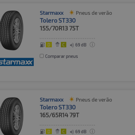
Starmaxx
Pneus de verão
Tolero ST330
155/70R13
75T
D
C
69 dB
Comparar pneus
Starmaxx
Pneus de verão
Tolero ST330
165/65R14
79T
D
C
69 dB