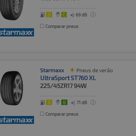
D
C
69 dB
Comparar pneus
Starmaxx
Pneus de verão
UltraSport ST760 XL
225/45ZR17
94W
D
B
71 dB
Comparar pneus