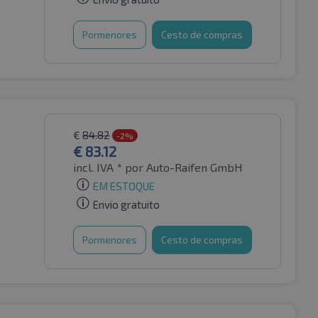
Pormenores
Cesto de compras
€
84.82
-2%
€
83.12
incl. IVA *
por Auto-Raifen GmbH
EM ESTOQUE
Envio gratuito
Pormenores
Cesto de compras