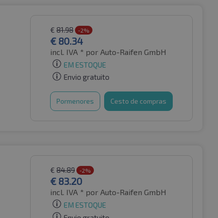
€
81.98
-2%
€
80.34
incl. IVA *
por Auto-Raifen GmbH
EM ESTOQUE
Envio gratuito
Pormenores
Cesto de compras
€
84.89
-2%
€
83.20
incl. IVA *
por Auto-Raifen GmbH
EM ESTOQUE
Envio gratuito