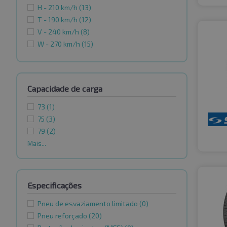
H - 210 km/h
(13)
T - 190 km/h
(12)
V - 240 km/h
(8)
W - 270 km/h
(15)
Capacidade de carga
73
(1)
75
(3)
79
(2)
Mais...
Especificações
Pneu de esvaziamento limitado
(0)
Pneu reforçado
(20)