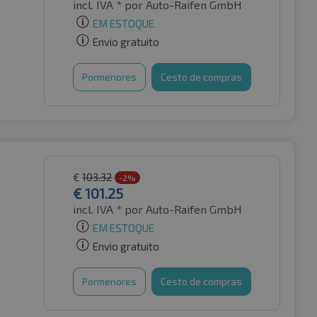
incl. IVA *
por Auto-Raifen GmbH
EM ESTOQUE
Envio gratuito
Pormenores
Cesto de compras
€
103.32
-2%
€
101.25
incl. IVA *
por Auto-Raifen GmbH
EM ESTOQUE
Envio gratuito
Pormenores
Cesto de compras