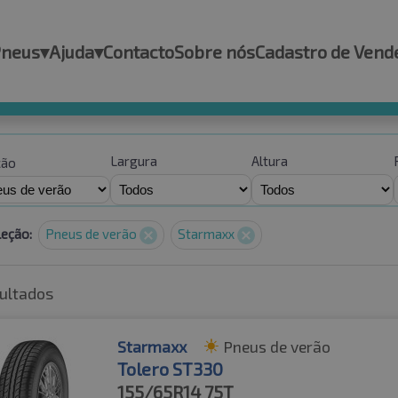
Pneus
▾
Ajuda
▾
Contacto
Sobre nós
Cadastro de Vend
Largura
Altura
ção
leção:
Pneus de verão
Starmaxx
ultados
Starmaxx
Pneus de verão
Tolero ST330
155/65R14
75T