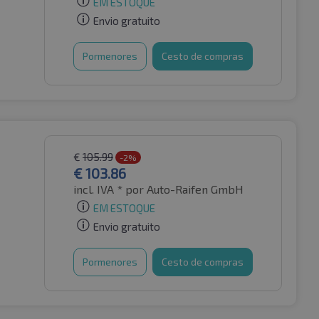
EM ESTOQUE
Envio gratuito
Pormenores
Cesto de compras
€
105.99
-2%
€
103.86
incl. IVA *
por Auto-Raifen GmbH
EM ESTOQUE
Envio gratuito
Pormenores
Cesto de compras