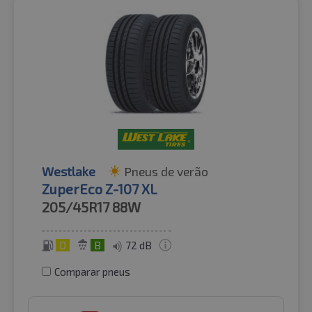
Westlake
Pneus de verão
ZuperEco Z-107 XL
205/45R17
88W
D
B
72 dB
Comparar pneus