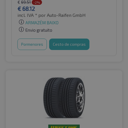
€
69.51
-2%
€
68.12
incl. IVA *
por Auto-Raifen GmbH
ARMAZÉM BAIXO
Envio gratuito
Pormenores
Cesto de compras