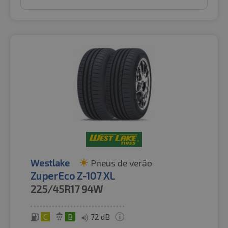
Westlake
Pneus de verão
ZuperEco Z-107 XL
225/45R17
94W
C
B
72 dB