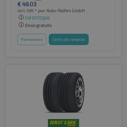
€
49.03
incl. IVA *
por Auto-Raifen GmbH
EM ESTOQUE
Envio gratuito
Pormenores
Cesto de compras