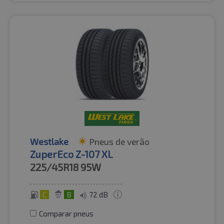
Westlake
Pneus de verão
ZuperEco Z-107 XL
225/45R18
95W
C
B
72 dB
Comparar pneus