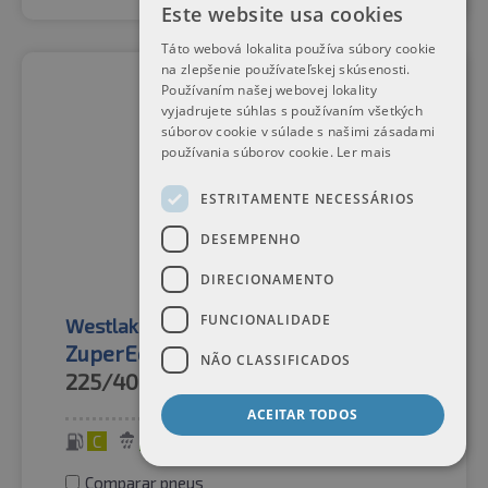
Este website usa cookies
Táto webová lokalita používa súbory cookie
na zlepšenie používateľskej skúsenosti.
Používaním našej webovej lokality
vyjadrujete súhlas s používaním všetkých
súborov cookie v súlade s našimi zásadami
používania súborov cookie.
Ler mais
ESTRITAMENTE NECESSÁRIOS
DESEMPENHO
DIRECIONAMENTO
FUNCIONALIDADE
Westlake
Pneus de verão
ZuperEco Z-107 XL
NÃO CLASSIFICADOS
225/40R18
92W
ACEITAR TODOS
C
B
72 dB
Comparar pneus