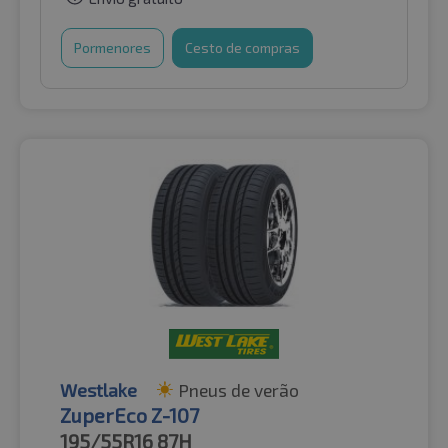
Pormenores
Cesto de compras
Westlake
Pneus de verão
ZuperEco Z-107
195/55R16
87H