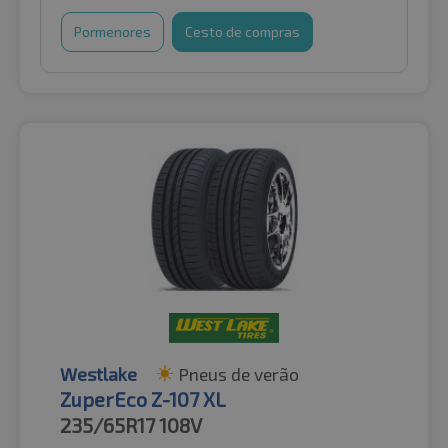
Pormenores
Cesto de compras
Westlake
Pneus de verão
ZuperEco Z-107 XL
235/65R17
108V