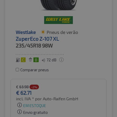
Westlake
Pneus de verão
ZuperEco Z-107 XL
235/45R18
98W
C
B
72 dB
Comparar pneus
€
63.98
-2%
€
62.71
incl. IVA *
por Auto-Raifen GmbH
EM ESTOQUE
Envio gratuito