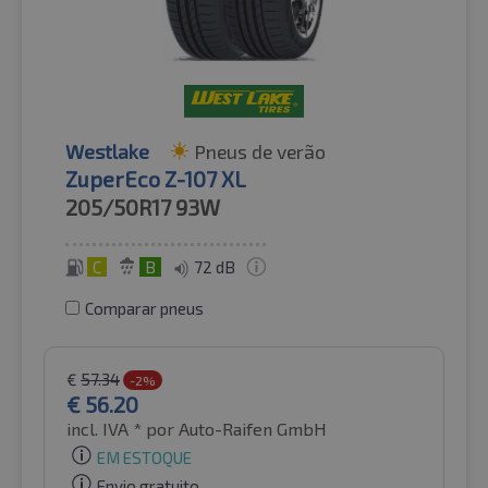
Westlake
Pneus de verão
ZuperEco Z-107 XL
205/50R17
93W
C
B
72 dB
Comparar pneus
€
57.34
-2%
€
56.20
incl. IVA *
por Auto-Raifen GmbH
EM ESTOQUE
Envio gratuito