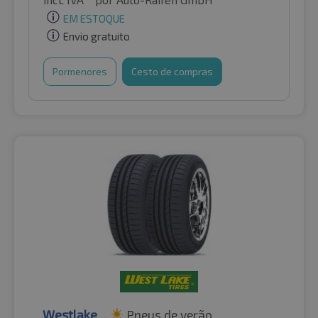
EM ESTOQUE
Envio gratuito
Pormenores
Cesto de compras
Westlake
Pneus de verão