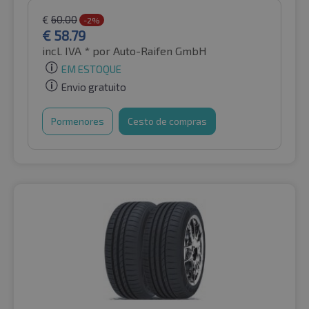
€
60.00
-2%
€
58.79
incl. IVA *
por Auto-Raifen GmbH
EM ESTOQUE
Envio gratuito
Pormenores
Cesto de compras