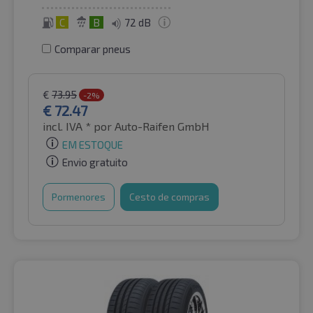
C
B
72 dB
Comparar pneus
€
73.95
-2%
€
72.47
incl. IVA *
por Auto-Raifen GmbH
EM ESTOQUE
Envio gratuito
Pormenores
Cesto de compras