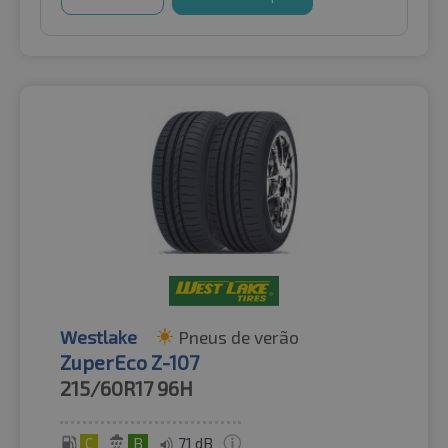
Westlake
Pneus de verão
ZuperEco Z-107
215/60R17
96H
C
B
71 dB