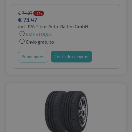
€
74.97
-2%
€
73.47
incl. IVA *
por Auto-Raifen GmbH
EM ESTOQUE
Envio gratuito
Pormenores
Cesto de compras