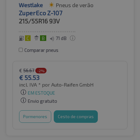
Westlake
Pneus de verão
ZuperEco Z-107
215/55R16
93V
C
B
71 dB
Comparar pneus
€
56.67
-2%
€
55.53
incl. IVA *
por Auto-Raifen GmbH
EM ESTOQUE
Envio gratuito
Pormenores
Cesto de compras