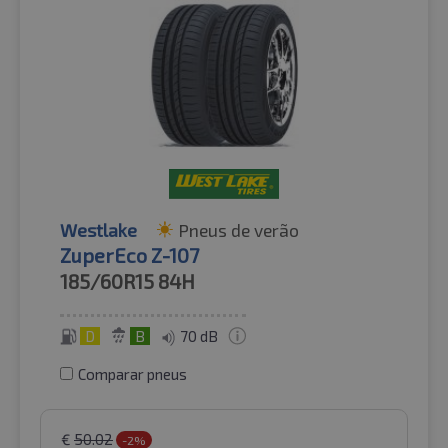
Westlake
Pneus de verão
ZuperEco Z-107
185/60R15
84H
D
B
70 dB
Comparar pneus
€
50.02
-2%