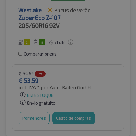
Westlake
Pneus de verão
ZuperEco Z-107
205/60R16
92V
C
B
71 dB
Comparar pneus
€
54.69
-2%
€
53.59
incl. IVA *
por Auto-Raifen GmbH
EM ESTOQUE
Envio gratuito
Pormenores
Cesto de compras