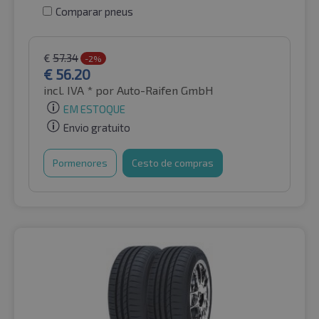
Comparar pneus
€
57.34
-2%
€
56.20
incl. IVA *
por Auto-Raifen GmbH
EM ESTOQUE
Envio gratuito
Pormenores
Cesto de compras