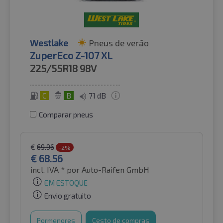
Westlake
Pneus de verão
ZuperEco Z-107 XL
225/55R18
98V
C
B
71 dB
Comparar pneus
€
69.96
-2%
€
68.56
incl. IVA *
por Auto-Raifen GmbH
EM ESTOQUE
Envio gratuito
Pormenores
Cesto de compras