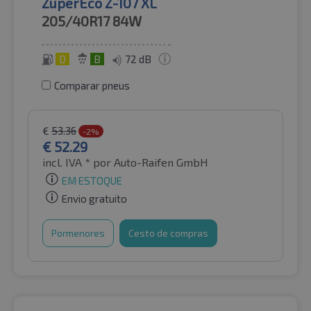
ZuperEco Z-107 XL
205/40R17
84W
D
B
72 dB
Comparar pneus
€
53.36
-2%
€
52.29
incl. IVA *
por Auto-Raifen GmbH
EM ESTOQUE
Envio gratuito
Pormenores
Cesto de compras