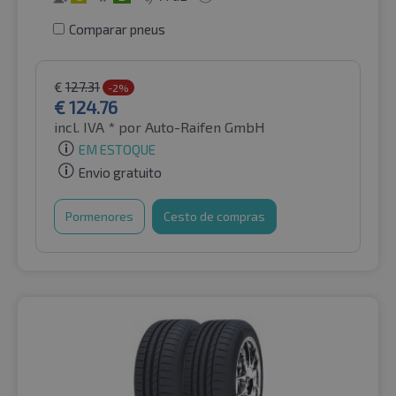
Comparar pneus
€
127.31
-2%
€
124.76
incl. IVA *
por Auto-Raifen GmbH
EM ESTOQUE
Envio gratuito
Pormenores
Cesto de compras