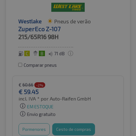
Westlake
Pneus de verão
ZuperEco Z-107
215/65R16
98H
C
B
71 dB
Comparar pneus
€
60.66
-2%
€
59.45
incl. IVA *
por Auto-Raifen GmbH
EM ESTOQUE
Envio gratuito
Pormenores
Cesto de compras