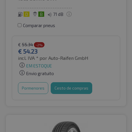
D
B
71 dB
Comparar pneus
€
55.34
-2%
€
54.23
incl. IVA *
por Auto-Raifen GmbH
EM ESTOQUE
Envio gratuito
Pormenores
Cesto de compras