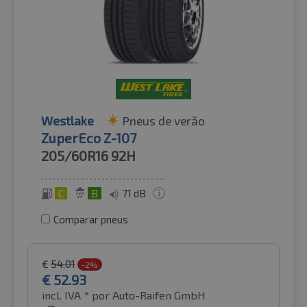
Westlake
Pneus de verão
ZuperEco Z-107
205/60R16
92H
C
B
71 dB
Comparar pneus
€
54.01
-2%
€
52.93
incl. IVA *
por Auto-Raifen GmbH