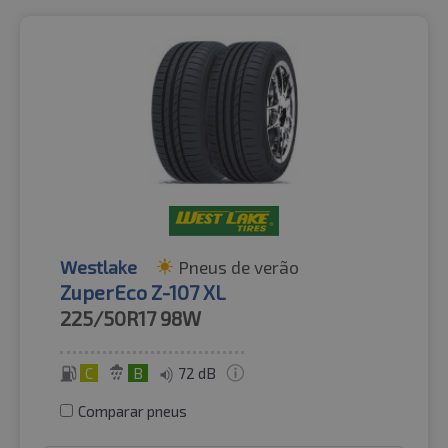
Westlake
Pneus de verão
ZuperEco Z-107 XL
225/50R17
98W
C
B
72 dB
Comparar pneus