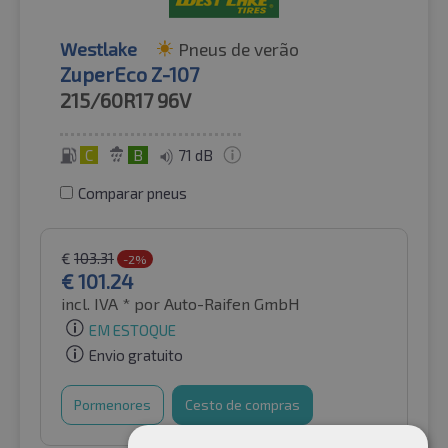
Westlake
Pneus de verão
ZuperEco Z-107
215/60R17
96V
C
B
71 dB
Comparar pneus
€
103.31
-2%
€
101.24
incl. IVA *
por Auto-Raifen GmbH
EM ESTOQUE
Envio gratuito
Pormenores
Cesto de compras