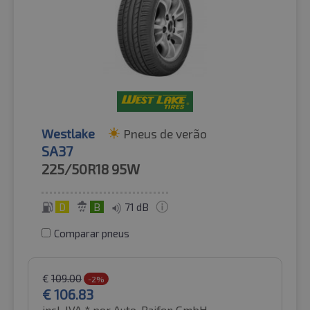
Westlake
Pneus de verão
SA37
225/50R18
95W
D
B
71 dB
Comparar pneus
€
109.00
-2%
€
106.83
incl. IVA *
por Auto-Raifen GmbH