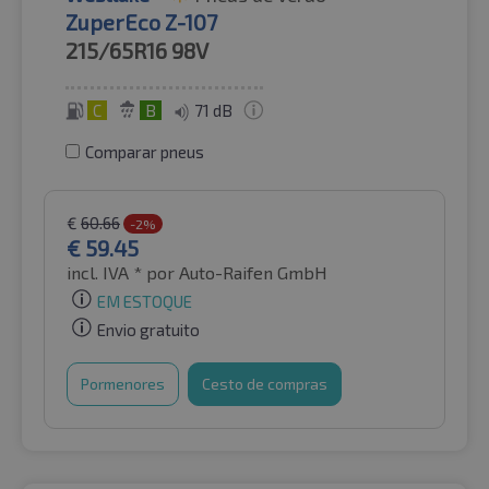
ZuperEco Z-107
215/65R16
98V
C
B
71 dB
Comparar pneus
€
60.66
-2%
€
59.45
incl. IVA *
por Auto-Raifen GmbH
EM ESTOQUE
Envio gratuito
Pormenores
Cesto de compras