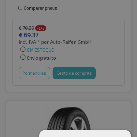
Comparar pneus
€
70.80
-2%
€
69.37
incl. IVA *
por Auto-Raifen GmbH
EM ESTOQUE
Envio gratuito
Pormenores
Cesto de compras