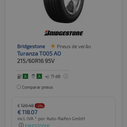
Bridgestone
Pneus de verão
Turanza T005 AO
215/60R16
95V
A
A
71 dB
Comparar pneus
€
120.48
-2%
€
118.07
incl. IVA *
por Auto-Raifen GmbH
EM ESTOQUE