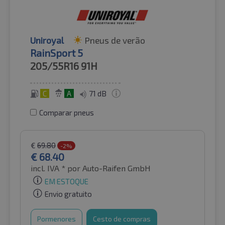
Uniroyal
Pneus de verão
RainSport 5
205/55R16
91H
C
A
71 dB
Comparar pneus
€
69.80
-2%
€
68.40
incl. IVA *
por Auto-Raifen GmbH
EM ESTOQUE
Envio gratuito
Pormenores
Cesto de compras