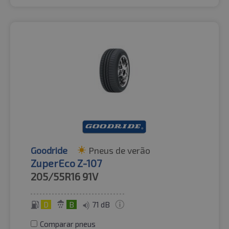
Goodride
Pneus de verão
ZuperEco Z-107
205/55R16
91V
D
B
71 dB
Comparar pneus