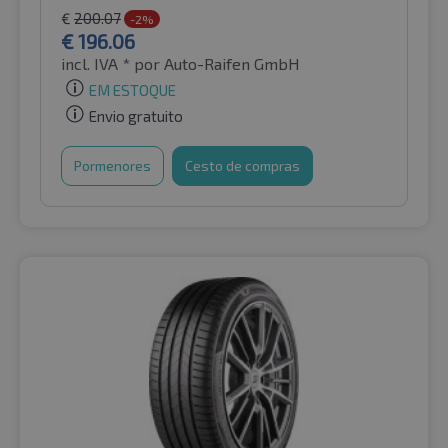
€
200.07
-2%
€
196.06
incl. IVA *
por Auto-Raifen GmbH
EM ESTOQUE
Envio gratuito
Pormenores
Cesto de compras