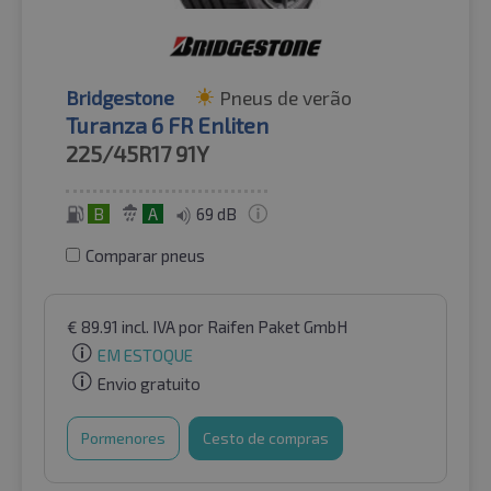
Bridgestone
Pneus de verão
Turanza 6 FR Enliten
225/45R17
91Y
B
A
69 dB
Comparar pneus
€
89.91
incl. IVA
por Raifen Paket GmbH
EM ESTOQUE
Envio gratuito
Pormenores
Cesto de compras