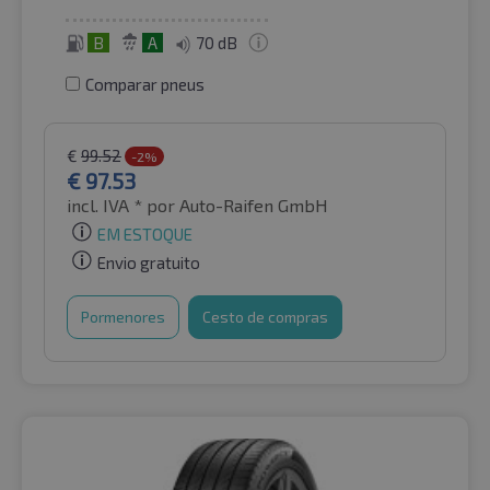
B
A
70 dB
Comparar pneus
€
99.52
-2%
€
97.53
incl. IVA *
por Auto-Raifen GmbH
EM ESTOQUE
Envio gratuito
Pormenores
Cesto de compras