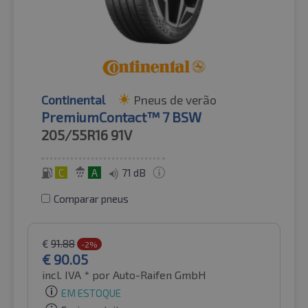
Continental
Pneus de verão
PremiumContact™ 7 BSW
205/55R16
91V
C
A
71 dB
Comparar pneus
€
91.88
-2%
€
90.05
incl. IVA *
por Auto-Raifen GmbH
EM ESTOQUE