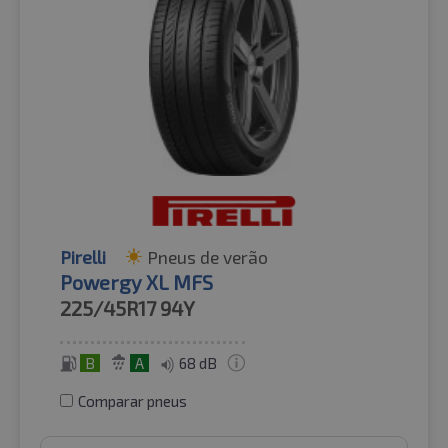
Pirelli
Pneus de verão
Powergy XL MFS
225/45R17
94Y
B
A
68 dB
Comparar pneus