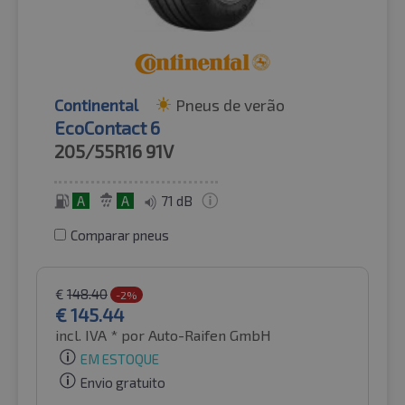
Continental
Pneus de verão
EcoContact 6
205/55R16
91V
A
A
71 dB
Comparar pneus
€
148.40
-2%
€
145.44
incl. IVA *
por Auto-Raifen GmbH
EM ESTOQUE
Envio gratuito