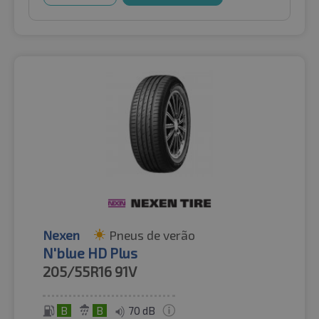
Nexen
Pneus de verão
N'blue HD Plus
205/55R16
91V
B
B
70 dB