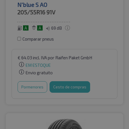
N'blue S AO
205/55R16
91V
A
A
69 dB
Comparar pneus
€
64.03
incl. IVA
por Raifen Paket GmbH
EM ESTOQUE
Envio gratuito
Pormenores
Cesto de compras