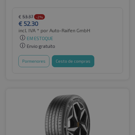
€
53.37
-2%
€
52.30
incl. IVA *
por Auto-Raifen GmbH
EM ESTOQUE
Envio gratuito
Pormenores
Cesto de compras