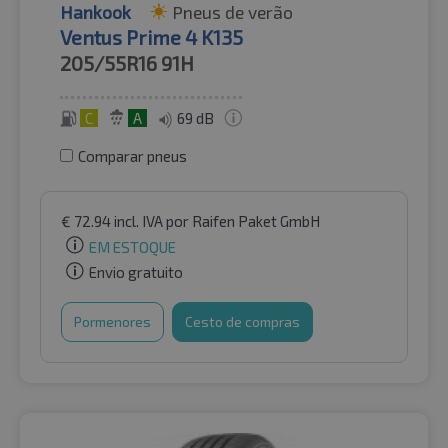
Hankook
Pneus de verão
Ventus Prime 4 K135
205/55R16
91H
C
A
69 dB
Comparar pneus
€
72.94
incl. IVA
por Raifen Paket GmbH
EM ESTOQUE
Envio gratuito
Pormenores
Cesto de compras