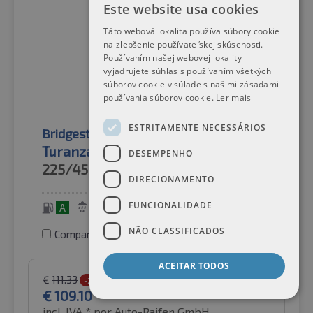
Este website usa cookies
Táto webová lokalita používa súbory cookie
na zlepšenie používateľskej skúsenosti.
Používaním našej webovej lokality
vyjadrujete súhlas s používaním všetkých
súborov cookie v súlade s našimi zásadami
používania súborov cookie.
Ler mais
ESTRITAMENTE NECESSÁRIOS
Bridgestone
Pneus de verão
Turanza T005 MO XL
DESEMPENHO
225/45R18
95Y
DIRECIONAMENTO
FUNCIONALIDADE
A
B
69 dB
NÃO CLASSIFICADOS
Comparar pneus
ACEITAR TODOS
€
111.33
-2%
€
109.10
incl. IVA *
por Auto-Raifen GmbH