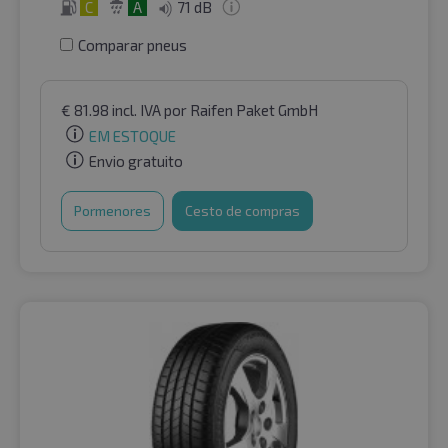
C
A
71 dB
Comparar pneus
€
81.98
incl. IVA
por Raifen Paket GmbH
EM ESTOQUE
Envio gratuito
Pormenores
Cesto de compras