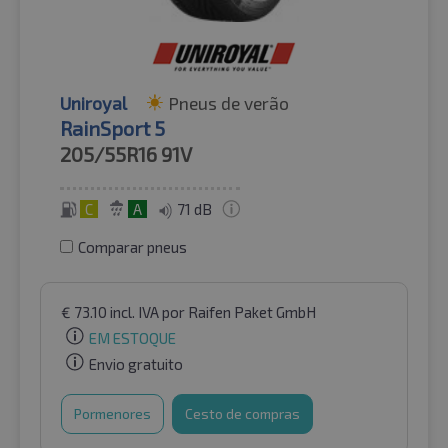
Uniroyal
Pneus de verão
RainSport 5
205/55R16
91V
C
A
71 dB
Comparar pneus
€
73.10
incl. IVA
por Raifen Paket GmbH
EM ESTOQUE
Envio gratuito
Pormenores
Cesto de compras