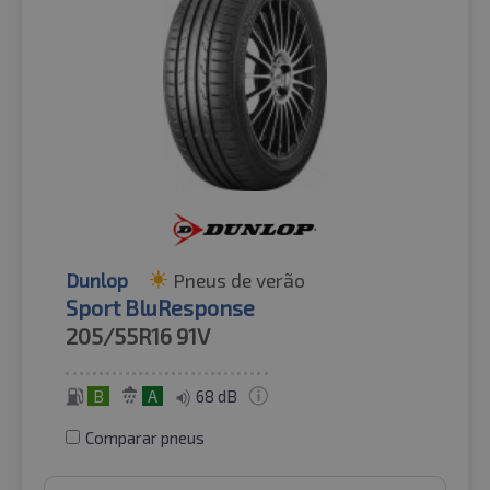
Dunlop
Pneus de verão
Sport BluResponse
205/55R16
91V
B
A
68 dB
Comparar pneus