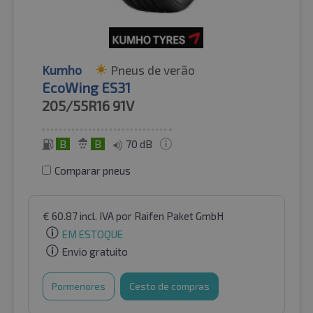
Kumho
Pneus de verão
EcoWing ES31
205/55R16
91V
B
B
70 dB
Comparar pneus
€
60.87
incl. IVA
por Raifen Paket GmbH
EM ESTOQUE
Envio gratuito
Pormenores
Cesto de compras