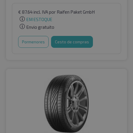
€
87.64
incl. IVA
por Raifen Paket GmbH
EM ESTOQUE
Envio gratuito
Pormenores
Cesto de compras