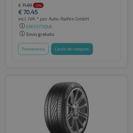
€
71.89
-2%
€
70.45
incl. IVA *
por Auto-Raifen GmbH
EM ESTOQUE
Envio gratuito
Pormenores
Cesto de compras