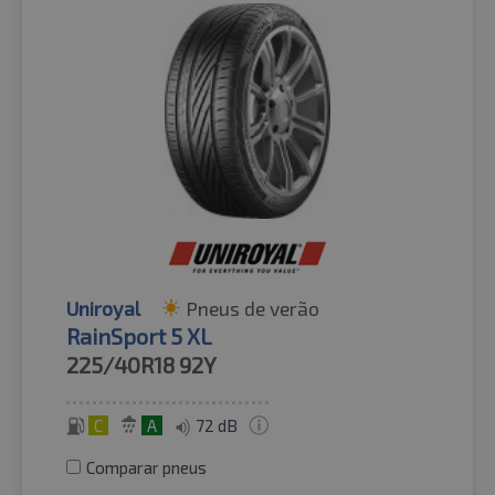
Uniroyal
Pneus de verão
RainSport 5 XL
225/40R18
92Y
C
A
72 dB
Comparar pneus