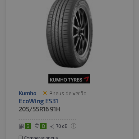
Kumho
Pneus de verão
EcoWing ES31
205/55R16
91H
B
B
70 dB
Comparar pneus