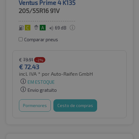
Ventus Prime 4 K135
205/55R16
91V
C
A
69 dB
Comparar pneus
€
73.91
-2%
€
72.43
incl. IVA *
por Auto-Raifen GmbH
EM ESTOQUE
Envio gratuito
Pormenores
Cesto de compras