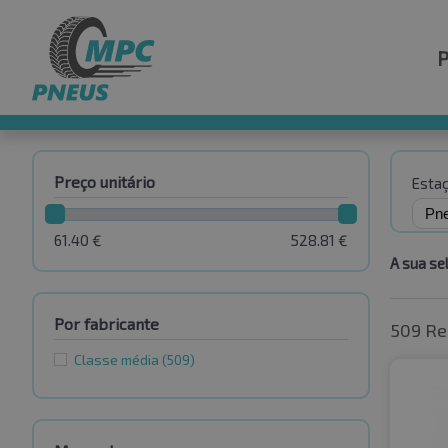
Preço unitário
Esta
61.40
€
528.81
€
A sua se
Por fabricante
509 Re
Classe média
(509)