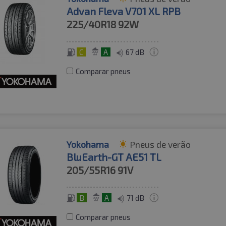
Advan Fleva V701 XL RPB
225/40R18
92W
C
A
67 dB
Comparar pneus
Yokohama
Pneus de verão
BluEarth-GT AE51 TL
205/55R16
91V
B
A
71 dB
Comparar pneus