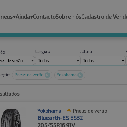
Pneus
▾
Ajuda
▾
Contacto
Sobre nós
Cadastro de Vend
Largura
Altura
ção
leção:
Pneus de verão
Yokohama
sultados
Yokohama
Pneus de verão
Bluearth-ES ES32
205/55R16
91V