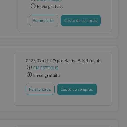
Envio gratuito
Pormenores
Cesto de compras
€
123.07
incl. IVA
por Raifen Paket GmbH
EM ESTOQUE
Envio gratuito
Pormenores
Cesto de compras