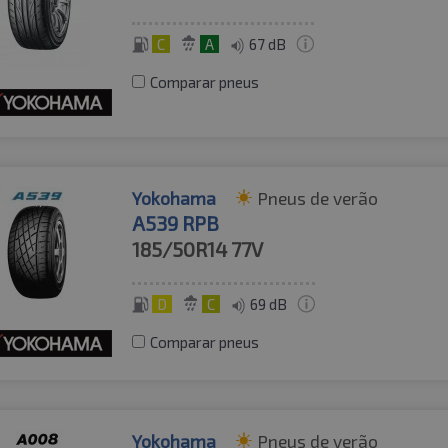
C
A
67 dB
Comparar pneus
Yokohama
Pneus de verão
A539 RPB
185/50R14
77V
D
C
69 dB
Comparar pneus
Yokohama
Pneus de verão