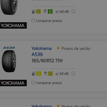
C
B
68 dB
Comparar pneus
Yokohama
Pneus de verão
A539
165/60R12
71H
D
C
69 dB
Comparar pneus
Yokohama
Pneus de verão