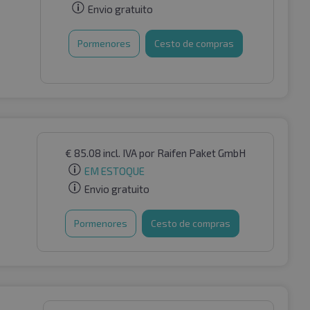
Envio gratuito
Pormenores
Cesto de compras
€
85.08
incl. IVA
por Raifen Paket GmbH
EM ESTOQUE
Envio gratuito
Pormenores
Cesto de compras