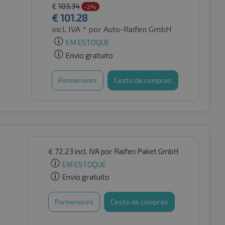
€
103.34
-2%
€
101.28
incl. IVA *
por Auto-Raifen GmbH
EM ESTOQUE
Envio gratuito
Pormenores
Cesto de compras
€
72.23
incl. IVA
por Raifen Paket GmbH
EM ESTOQUE
Envio gratuito
Pormenores
Cesto de compras