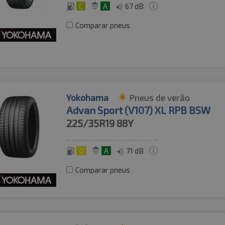
C
A
67 dB
Comparar pneus
Yokohama
Pneus de verão
Advan Sport (V107) XL RPB BSW
225/35R19
88Y
D
A
71 dB
Comparar pneus