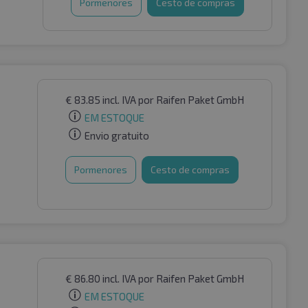
Pormenores
Cesto de compras
€
83.85
incl. IVA
por Raifen Paket GmbH
EM ESTOQUE
Envio gratuito
Pormenores
Cesto de compras
€
86.80
incl. IVA
por Raifen Paket GmbH
EM ESTOQUE