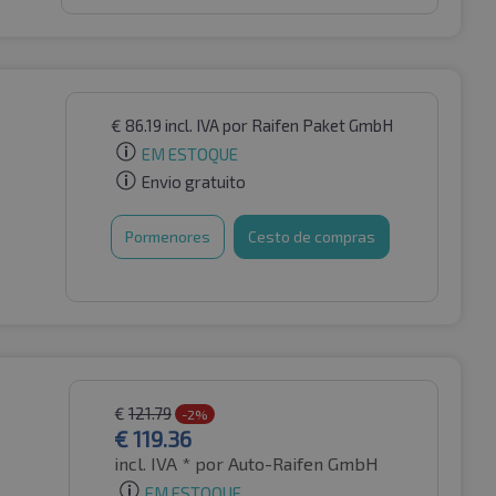
€
86.19
incl. IVA
por Raifen Paket GmbH
EM ESTOQUE
Envio gratuito
Pormenores
Cesto de compras
€
121.79
-2%
€
119.36
incl. IVA *
por Auto-Raifen GmbH
EM ESTOQUE