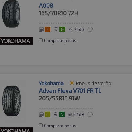
A008
165/70R10
72H
F
B
71 dB
Comparar pneus
Yokohama
Pneus de verão
Advan Fleva V701 FR TL
205/55R16
91W
C
A
67 dB
Comparar pneus