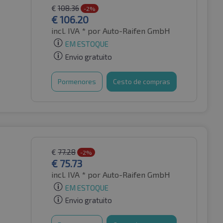
€
108.36
-2%
€
106.20
incl. IVA *
por Auto-Raifen GmbH
EM ESTOQUE
Envio gratuito
Pormenores
Cesto de compras
€
77.28
-2%
€
75.73
incl. IVA *
por Auto-Raifen GmbH
EM ESTOQUE
Envio gratuito