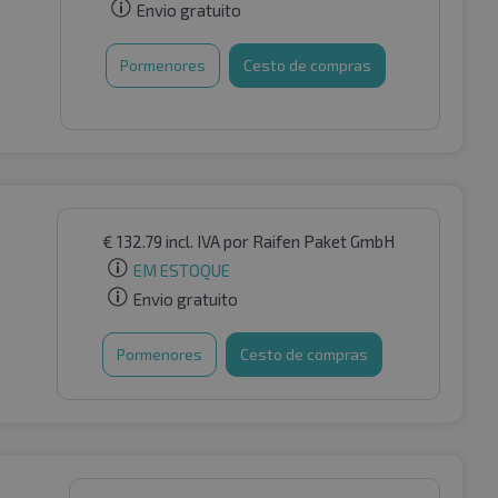
Envio gratuito
Pormenores
Cesto de compras
€
132.79
incl. IVA
por Raifen Paket GmbH
EM ESTOQUE
Envio gratuito
Pormenores
Cesto de compras