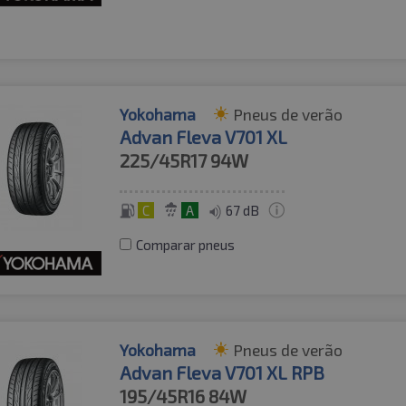
Yokohama
Pneus de verão
Advan Fleva V701 XL
225/45R17
94W
C
A
67 dB
Comparar pneus
Yokohama
Pneus de verão
Advan Fleva V701 XL RPB
195/45R16
84W