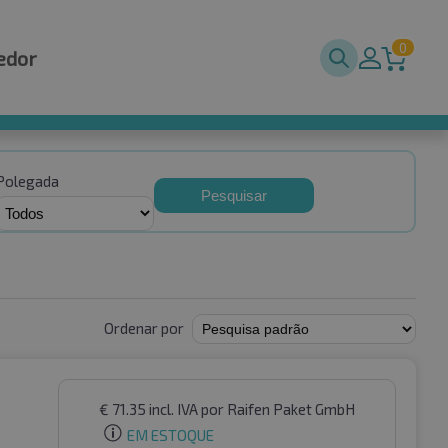
0
edor
Polegada
Pesquisar
Ordenar por
€
71.35
incl. IVA
por Raifen Paket GmbH
EM ESTOQUE