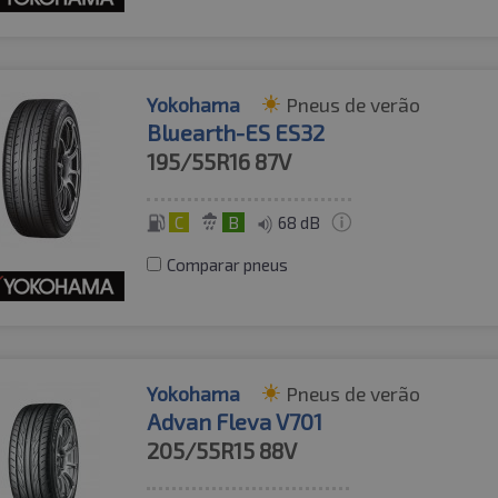
Yokohama
Pneus de verão
Bluearth-ES ES32
195/55R16
87V
C
B
68 dB
Comparar pneus
Yokohama
Pneus de verão
Advan Fleva V701
205/55R15
88V