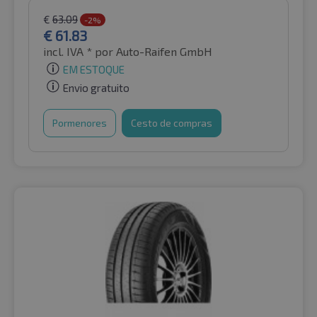
€
63.09
-2%
€
61.83
incl. IVA *
por Auto-Raifen GmbH
EM ESTOQUE
Envio gratuito
Pormenores
Cesto de compras