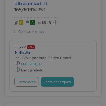
UltraContact TL
165/60R14
75T
C
A
68 dB
Comparar pneus
€
97.22
-2%
€
95.26
incl. IVA *
por Auto-Raifen GmbH
EM ESTOQUE
Envio gratuito
Pormenores
Cesto de compras