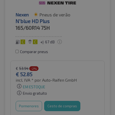
Nexen
Pneus de verão
N'blue HD Plus
165/60R14
75H
C
C
67 dB
Comparar pneus
€
53.94
-2%
€
52.85
incl. IVA *
por Auto-Raifen GmbH
EM ESTOQUE
Envio gratuito
Pormenores
Cesto de compras