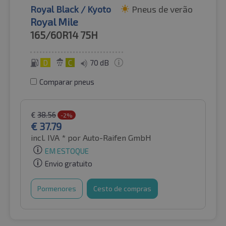
Royal Black / Kyoto
Pneus de verão
Royal Mile
165/60R14
75H
D
C
70 dB
Comparar pneus
€
38.56
-2%
€
37.79
incl. IVA *
por Auto-Raifen GmbH
EM ESTOQUE
Envio gratuito
Pormenores
Cesto de compras