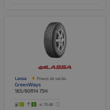
Lassa
Pneus de verão
GreenWays
165/60R14
75H
C
B
70 dB