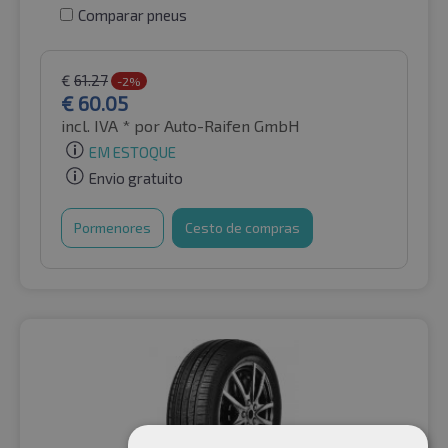
Comparar pneus
€
61.27
-2%
€
60.05
incl. IVA *
por Auto-Raifen GmbH
EM ESTOQUE
Envio gratuito
Pormenores
Cesto de compras