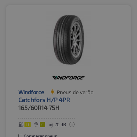
Windforce
Pneus de verão
Catchfors H/P 4PR
165/60R14
75H
D
C
70 dB
Comparar pneus