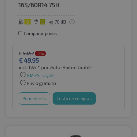
165/60R14
75H
D
C
70 dB
Comparar pneus
€
50.97
-2%
€
49.95
incl. IVA *
por Auto-Raifen GmbH
EM ESTOQUE
Envio gratuito
Pormenores
Cesto de compras