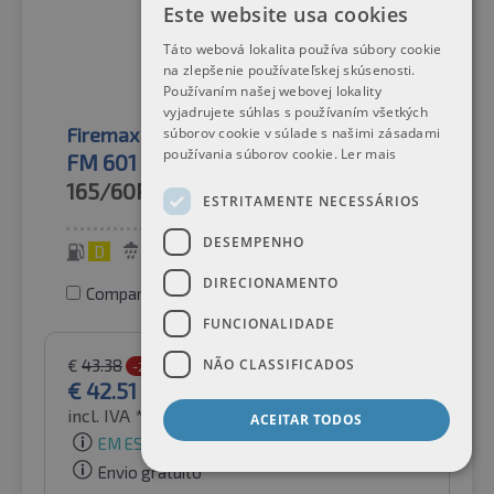
Este website usa cookies
Táto webová lokalita používa súbory cookie
na zlepšenie používateľskej skúsenosti.
Používaním našej webovej lokality
vyjadrujete súhlas s používaním všetkých
Firemax
Pneus de verão
súborov cookie v súlade s našimi zásadami
používania súborov cookie.
Ler mais
FM 601
165/60R14
75H
ESTRITAMENTE NECESSÁRIOS
DESEMPENHO
D
B
69 dB
DIRECIONAMENTO
Comparar pneus
FUNCIONALIDADE
€
43.38
NÃO CLASSIFICADOS
-2%
€
42.51
incl. IVA *
por Auto-Raifen GmbH
ACEITAR TODOS
EM ESTOQUE
Envio gratuito