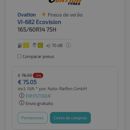
Ovation
Pneus de verão
VI-682 Ecovision
165/60R14
75H
D
C
70 dB
Comparar pneus
€
76.59
-2%
€
75.05
incl. IVA *
por Auto-Raifen GmbH
EM ESTOQUE
Envio gratuito
Pormenores
Cesto de compras