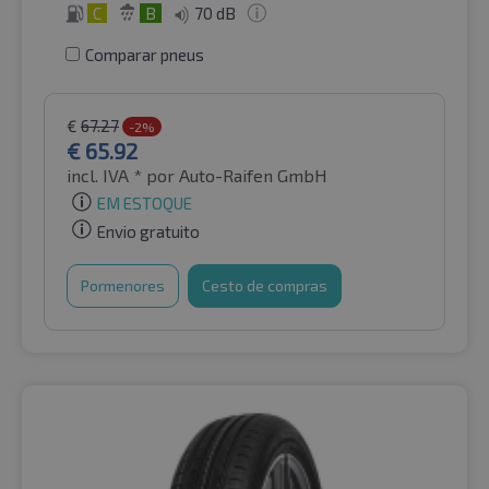
C
B
70 dB
Comparar pneus
€
67.27
-2%
€
65.92
incl. IVA *
por Auto-Raifen GmbH
EM ESTOQUE
Envio gratuito
Pormenores
Cesto de compras