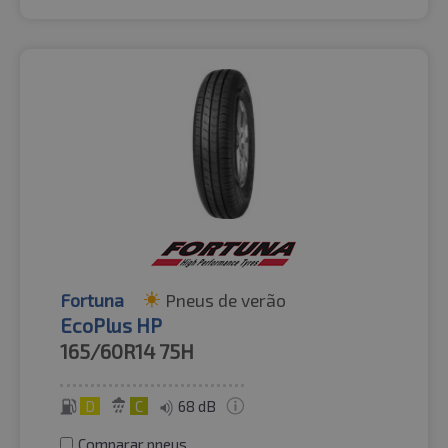
Fortuna
Pneus de verão
EcoPlus HP
165/60R14
75H
D
C
68 dB
Comparar pneus