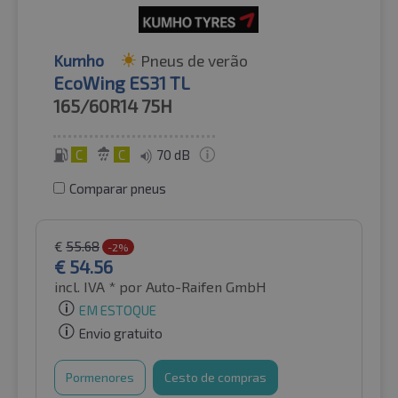
Kumho
Pneus de verão
EcoWing ES31 TL
165/60R14
75H
C
C
70 dB
Comparar pneus
€
55.68
-2%
€
54.56
incl. IVA *
por Auto-Raifen GmbH
EM ESTOQUE
Envio gratuito
Pormenores
Cesto de compras