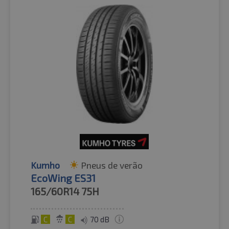
Kumho
Pneus de verão
EcoWing ES31
165/60R14
75H
C
C
70 dB