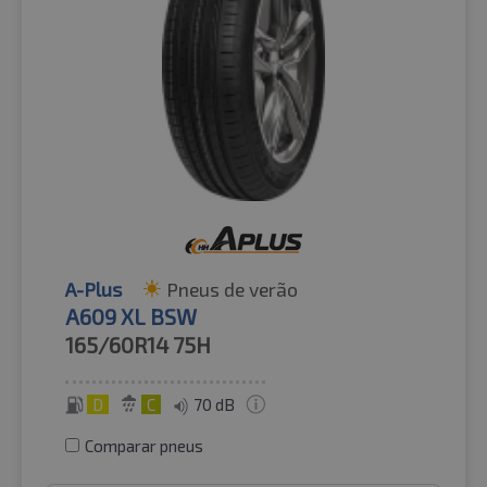
A-Plus
Pneus de verão
A609 XL BSW
165/60R14
75H
D
C
70 dB
Comparar pneus