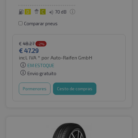
D
C
70 dB
Comparar pneus
€
48.27
-2%
€
47.29
incl. IVA *
por Auto-Raifen GmbH
EM ESTOQUE
Envio gratuito
Pormenores
Cesto de compras