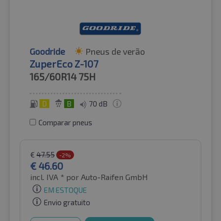
Goodride
Pneus de verão
ZuperEco Z-107
165/60R14
75H
D
B
70 dB
Comparar pneus
€
47.55
-2%
€
46.60
incl. IVA *
por Auto-Raifen GmbH
EM ESTOQUE
Envio gratuito