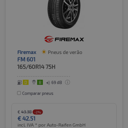
Firemax
Pneus de verão
FM 601
165/60R14
75H
D
B
69 dB
Comparar pneus
€
43.38
-2%
€
42.51
incl. IVA *
por Auto-Raifen GmbH