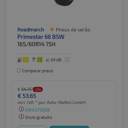
Roadmarch
Pneus de verão
Primestar 66 BSW
165/60R14
75H
D
C
69 dB
Comparar pneus
€
54.75
-2%
€
53.65
incl. IVA *
por Auto-Raifen GmbH
EM ESTOQUE
Envio gratuito