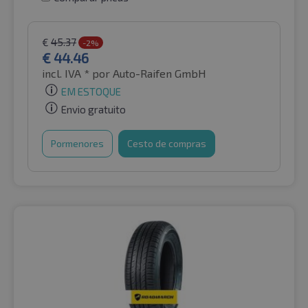
€
45.37
-2%
€
44.46
incl. IVA *
por Auto-Raifen GmbH
EM ESTOQUE
Envio gratuito
Pormenores
Cesto de compras