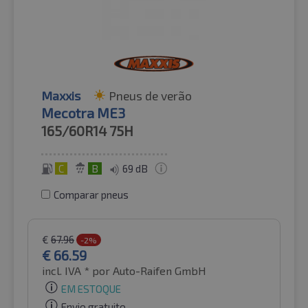
Maxxis
Pneus de verão
Mecotra ME3
165/60R14
75H
C
B
69 dB
Comparar pneus
€
67.96
-2%
€
66.59
incl. IVA *
por Auto-Raifen GmbH
EM ESTOQUE
Envio gratuito