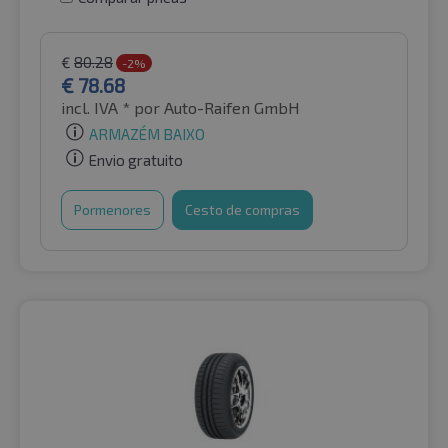
€
80.28
-2%
€
78.68
incl. IVA *
por Auto-Raifen GmbH
ARMAZÉM BAIXO
Envio gratuito
Pormenores
Cesto de compras