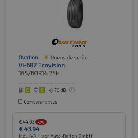
Ovation
Pneus de verão
VI-682 Ecovision
165/60R14
75H
C
C
70 dB
Comparar pneus
€
44.83
-2%
€
43.94
incl. IVA *
por Auto-Raifen GmbH