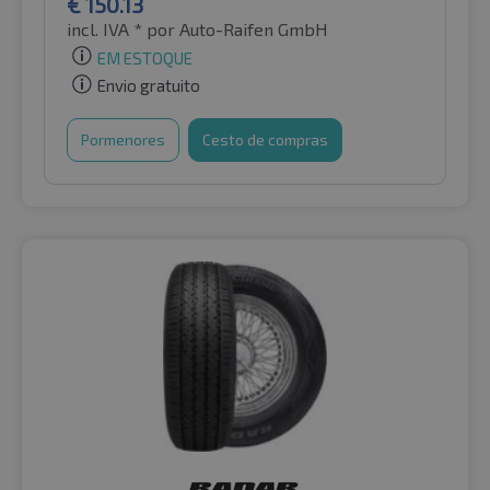
€
150.13
incl. IVA *
por Auto-Raifen GmbH
EM ESTOQUE
Envio gratuito
Pormenores
Cesto de compras