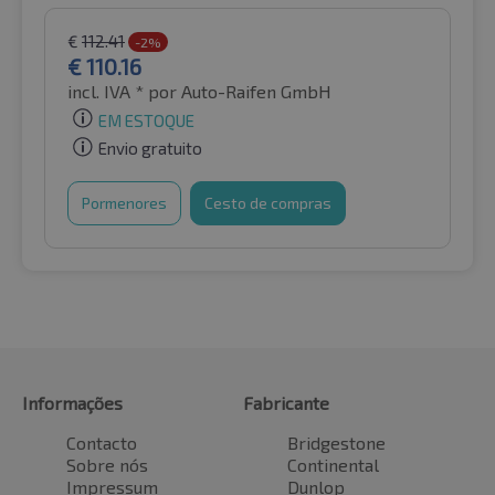
€
112.41
-2%
€
110.16
incl. IVA *
por Auto-Raifen GmbH
EM ESTOQUE
Envio gratuito
Pormenores
Cesto de compras
Informações
Fabricante
Contacto
Bridgestone
Sobre nós
Continental
Impressum
Dunlop