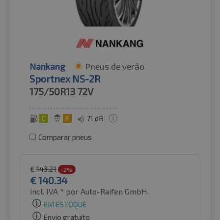
Nankang
Pneus de verão
Sportnex NS-2R
175/50R13
72V
C
E
71 dB
Comparar pneus
€
143.21
-2%
€
140.34
incl. IVA *
por Auto-Raifen GmbH
EM ESTOQUE
Envio gratuito