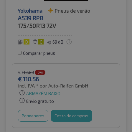
Yokohama
Pneus de verão
A539 RPB
175/50R13
72V
D
C
69 dB
Comparar pneus
€
112.83
-2%
€
110.56
incl. IVA *
por Auto-Raifen GmbH
ARMAZÉM BAIXO
Envio gratuito
Pormenores
Cesto de compras