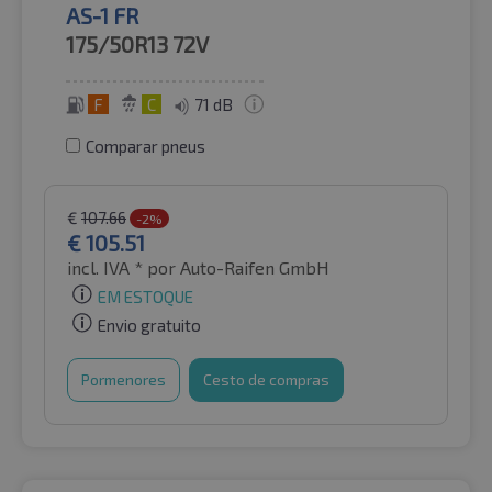
AS-1 FR
175/50R13
72V
F
C
71 dB
Comparar pneus
€
107.66
-2%
€
105.51
incl. IVA *
por Auto-Raifen GmbH
EM ESTOQUE
Envio gratuito
Pormenores
Cesto de compras