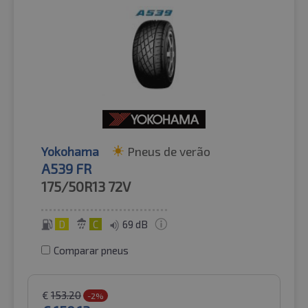
Yokohama
Pneus de verão
A539 FR
175/50R13
72V
D
C
69 dB
Comparar pneus
€
153.20
-2%