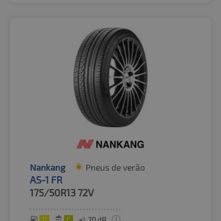
Nankang
Pneus de verão
AS-1 FR
175/50R13
72V
D
C
70 dB