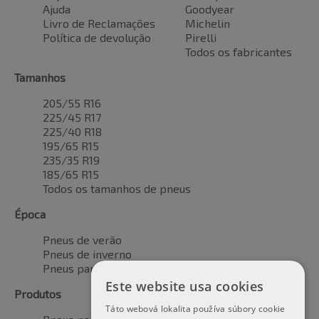
Ajuda
Goodyear
Livro de Reclamações
Michelin
Política de devolução
Pirelli
Todos os fabricantes
Tamanhos
205/55 R16
225/45 R17
225/40 R18
195/65 R15
235/35 R19
185/65 R15
Todos os tamanhos de pneus
Época
Pneus de verão
Pneus de inverno
Pneus para todas as estações
Este website usa cookies
Produtos
Táto webová lokalita používa súbory cookie