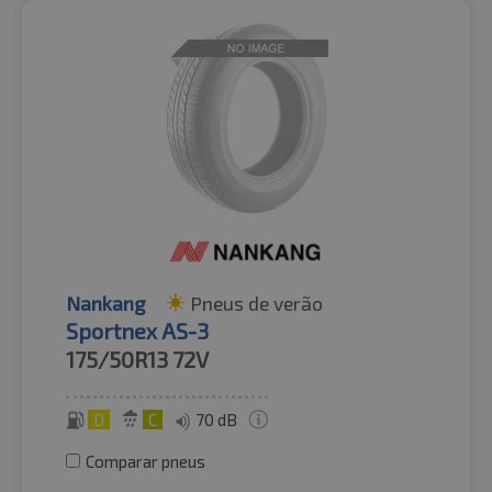
Nankang
Pneus de verão
Sportnex AS-3
175/50R13
72V
D
C
70 dB
Comparar pneus