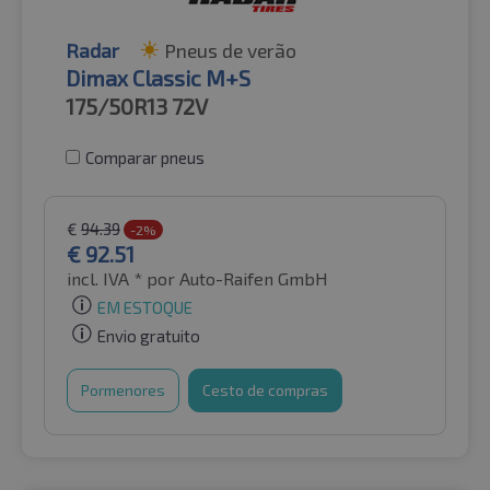
Radar
Pneus de verão
Dimax Classic M+S
175/50R13
72V
Comparar pneus
€
94.39
-2%
€
92.51
incl. IVA *
por Auto-Raifen GmbH
EM ESTOQUE
Envio gratuito
Pormenores
Cesto de compras