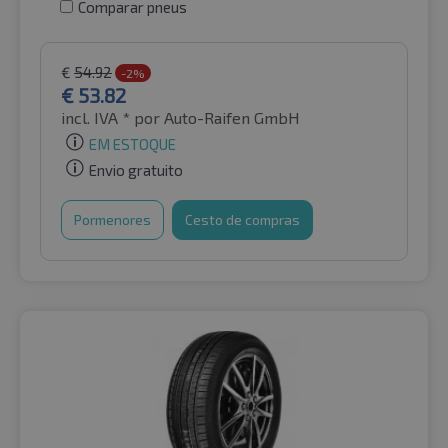
Comparar pneus
€
54.92
-2%
€
53.82
incl. IVA *
por Auto-Raifen GmbH
EM ESTOQUE
Envio gratuito
Pormenores
Cesto de compras