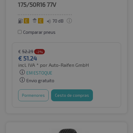
175/50R16
77V
E
E
70 dB
Comparar pneus
€
52.29
-2%
€
51.24
incl. IVA *
por Auto-Raifen GmbH
EM ESTOQUE
Envio gratuito
Pormenores
Cesto de compras