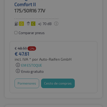
Comfort II
175/50R16
77V
D
C
70 dB
Comparar pneus
€
48.59
-2%
€
47.61
incl. IVA *
por Auto-Raifen GmbH
EM ESTOQUE
Envio gratuito
Pormenores
Cesto de compras