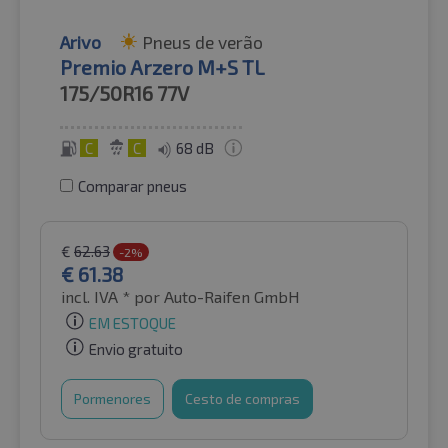
Arivo
Pneus de verão
Premio Arzero M+S TL
175/50R16
77V
C
C
68 dB
Comparar pneus
€
62.63
-2%
€
61.38
incl. IVA *
por Auto-Raifen GmbH
EM ESTOQUE
Envio gratuito
Pormenores
Cesto de compras