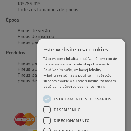
185/65 R15
Todos os tamanhos de pneus
Época
Pneus de verão
Pneus de inverno
Pneus para todas as estações
Este website usa cookies
Produtos
Táto webová lokalita používa súbory cookie
Pneus para automóveis
na zlepšenie používateľskej skúsenosti.
Pneus SUV / 4x4
Používaním našej webovej lokality
Pneus para veículos de transporte
vyjadrujete súhlas s používaním všetkých
pneus de motocicleta
súborov cookie v súlade s našimi zásadami
používania súborov cookie.
Ler mais
ESTRITAMENTE NECESSÁRIOS
DESEMPENHO
DIRECIONAMENTO