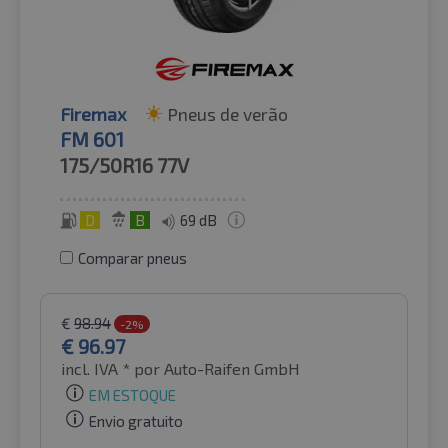
Firemax
Pneus de verão
FM 601
175/50R16
77V
D
B
69 dB
Comparar pneus
€
98.94
-2%
€
96.97
incl. IVA *
por Auto-Raifen GmbH
EM ESTOQUE
Envio gratuito