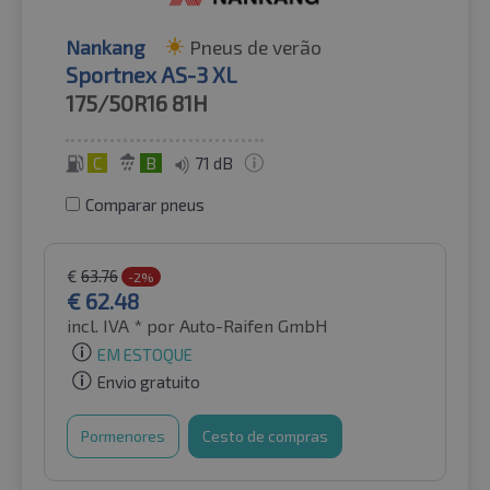
Nankang
Pneus de verão
Sportnex AS-3 XL
175/50R16
81H
C
B
71 dB
Comparar pneus
€
63.76
-2%
€
62.48
incl. IVA *
por Auto-Raifen GmbH
EM ESTOQUE
Envio gratuito
Pormenores
Cesto de compras