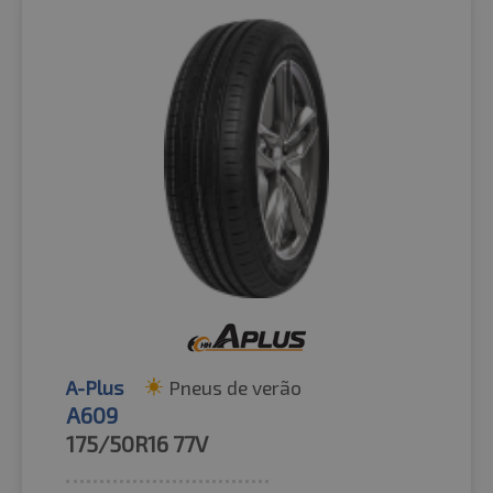
A-Plus
Pneus de verão
A609
175/50R16
77V