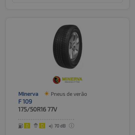
Minerva
Pneus de verão
F 109
175/50R16
77V
D
D
70 dB