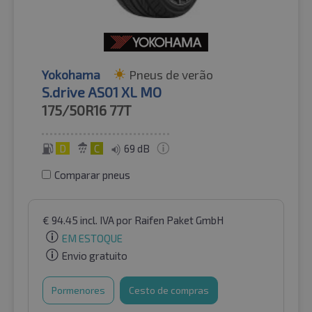
Yokohama
Pneus de verão
S.drive AS01 XL MO
175/50R16
77T
D
C
69 dB
Comparar pneus
€
94.45
incl. IVA
por Raifen Paket GmbH
EM ESTOQUE
Envio gratuito
Pormenores
Cesto de compras