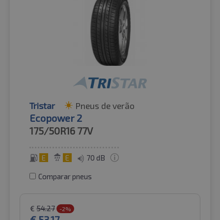
Tristar
Pneus de verão
Ecopower 2
175/50R16
77V
E
E
70 dB
Comparar pneus
€
54.27
-2%
€
53.17