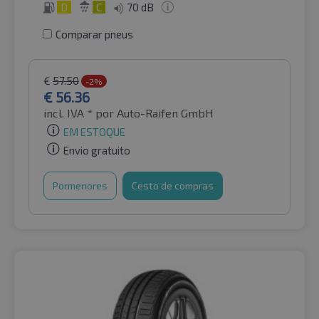
D
C
70 dB
Comparar pneus
€
57.50
-2%
€
56.36
incl. IVA *
por Auto-Raifen GmbH
EM ESTOQUE
Envio gratuito
Pormenores
Cesto de compras