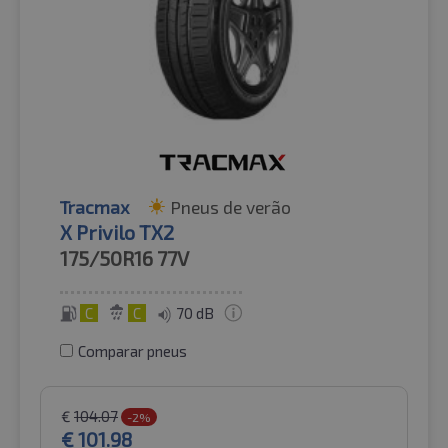
Tracmax
Pneus de verão
X Privilo TX2
175/50R16
77V
C
C
70 dB
Comparar pneus
€
104.07
-2%
€
101.98