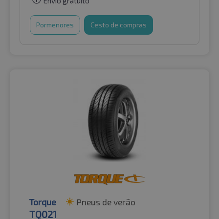
Envio gratuito
Pormenores
Cesto de compras
Torque
Pneus de verão
TQ021