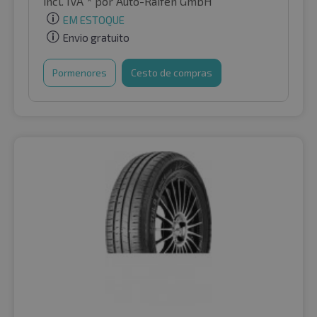
incl. IVA *
por Auto-Raifen GmbH
EM ESTOQUE
Envio gratuito
Pormenores
Cesto de compras