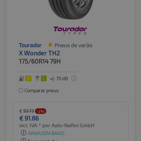
Tourador
Pneus de verão
X Wonder TH2
175/60R14
79H
D
C
70 dB
Comparar pneus
€
93.73
-2%
€
91.86
incl. IVA *
por Auto-Raifen GmbH
ARMAZÉM BAIXO