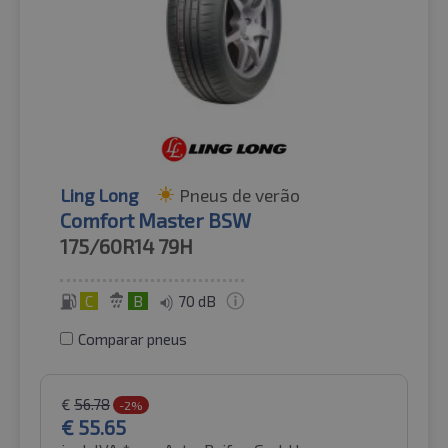
Ling Long
Pneus de verão
Comfort Master BSW
175/60R14
79H
C
B
70 dB
Comparar pneus
€
56.78
-2%
€
55.65