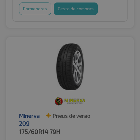
Pormenores
Cesto de compras
Minerva
Pneus de verão
209
175/60R14
79H