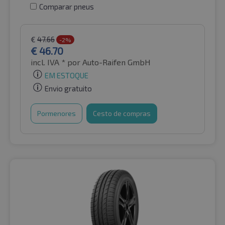
Comparar pneus
€
47.66
-2%
€
46.70
incl. IVA *
por Auto-Raifen GmbH
EM ESTOQUE
Envio gratuito
Pormenores
Cesto de compras