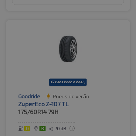
Goodride
Pneus de verão
ZuperEco Z-107 TL
175/60R14
79H
D
B
70 dB