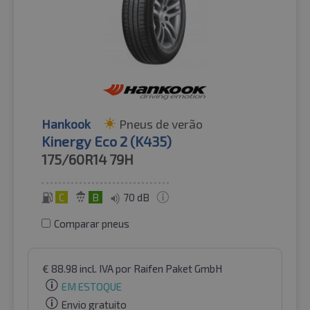
Hankook
Pneus de verão
Kinergy Eco 2 (K435)
175/60R14
79H
C
B
70 dB
Comparar pneus
€
88.98
incl. IVA
por Raifen Paket GmbH
EM ESTOQUE
Envio gratuito