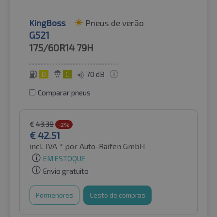
KingBoss
Pneus de verão
G521
175/60R14
79H
D
C
70 dB
Comparar pneus
€
43.38
-2%
€
42.51
incl. IVA *
por Auto-Raifen GmbH
EM ESTOQUE
Envio gratuito
Pormenores
Cesto de compras