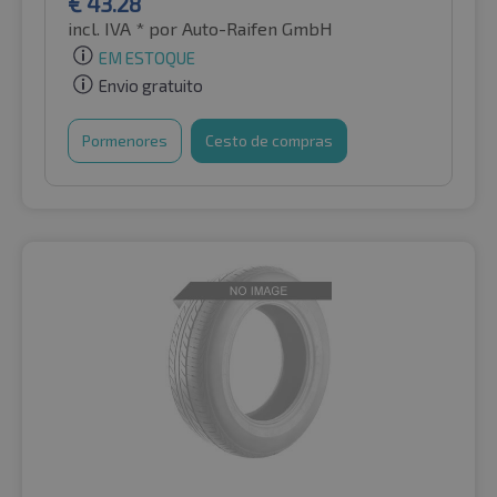
€
43.28
incl. IVA *
por Auto-Raifen GmbH
EM ESTOQUE
Envio gratuito
Pormenores
Cesto de compras