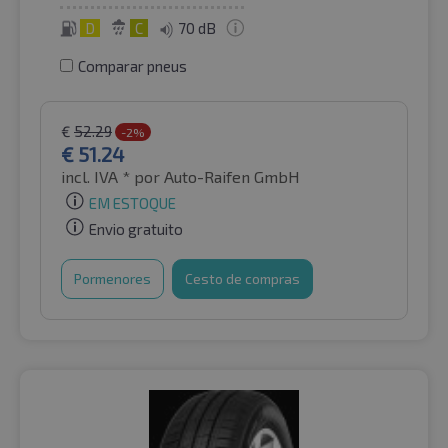
D
C
70 dB
Comparar pneus
€
52.29
-2%
€
51.24
incl. IVA *
por Auto-Raifen GmbH
EM ESTOQUE
Envio gratuito
Pormenores
Cesto de compras