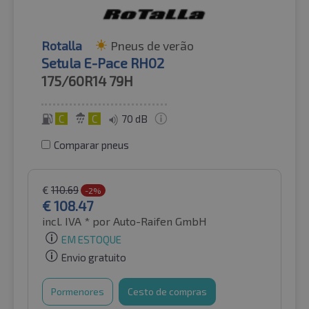
Rotalla
Pneus de verão
Setula E-Pace RH02
175/60R14
79H
C
C
70 dB
Comparar pneus
€
110.69
-2%
€
108.47
incl. IVA *
por Auto-Raifen GmbH
EM ESTOQUE
Envio gratuito
Pormenores
Cesto de compras