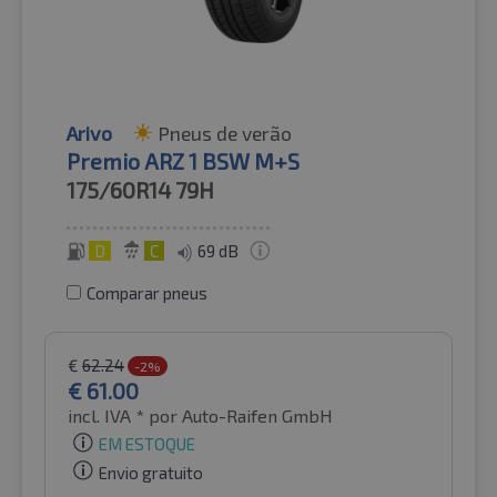
Arivo
Pneus de verão
Premio ARZ 1 BSW M+S
175/60R14
79H
D
C
69 dB
Comparar pneus
€
62.24
-2%
€
61.00
incl. IVA *
por Auto-Raifen GmbH
EM ESTOQUE
Envio gratuito