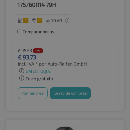
175/60R14
79H
E
E
70 dB
Comparar pneus
€
95.63
-2%
€
93.73
incl. IVA *
por Auto-Raifen GmbH
EM ESTOQUE
Envio gratuito
Pormenores
Cesto de compras