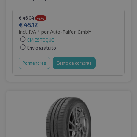
€
46.04
-2%
€
45.12
incl. IVA *
por Auto-Raifen GmbH
EM ESTOQUE
Envio gratuito
Pormenores
Cesto de compras