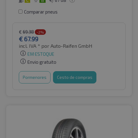
C
B
67 dB
Comparar pneus
€
69.38
-2%
€
67.99
incl. IVA *
por Auto-Raifen GmbH
EM ESTOQUE
Envio gratuito
Pormenores
Cesto de compras