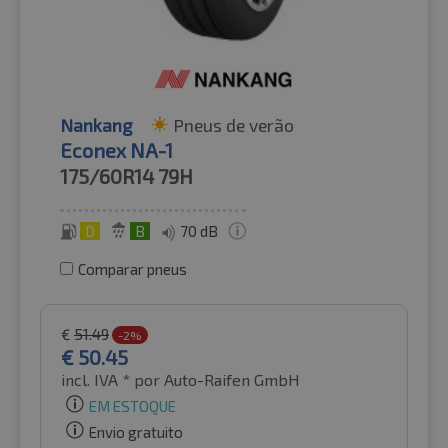
Nankang
Pneus de verão
Econex NA-1
175/60R14
79H
D
B
70 dB
Comparar pneus
€
51.49
-2%
€
50.45
incl. IVA *
por Auto-Raifen GmbH
EM ESTOQUE
Envio gratuito