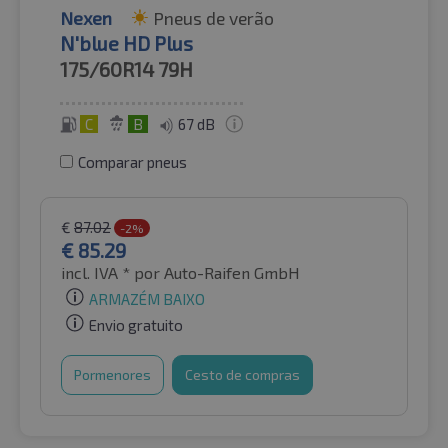
Nexen
Pneus de verão
N'blue HD Plus
175/60R14
79H
C
B
67 dB
Comparar pneus
€
87.02
-2%
€
85.29
incl. IVA *
por Auto-Raifen GmbH
ARMAZÉM BAIXO
Envio gratuito
Pormenores
Cesto de compras