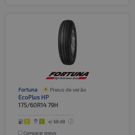
Fortuna
Pneus de verão
EcoPlus HP
175/60R14
79H
D
C
68 dB
Comparar pneus