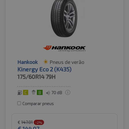
Hankook
Pneus de verão
Kinergy Eco 2 (K435)
175/60R14
79H
C
B
70 dB
Comparar pneus
€
147.01
-2%
€
144.07