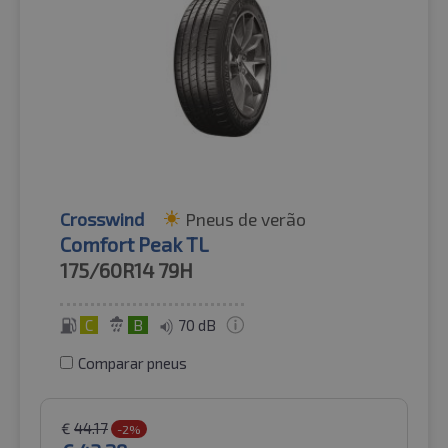
Crosswind
Pneus de verão
Comfort Peak TL
175/60R14
79H
C
B
70 dB
Comparar pneus
€
44.17
-2%