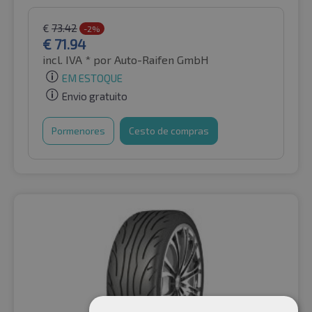
€
73.42
-2%
€
71.94
incl. IVA *
por Auto-Raifen GmbH
EM ESTOQUE
Envio gratuito
Pormenores
Cesto de compras