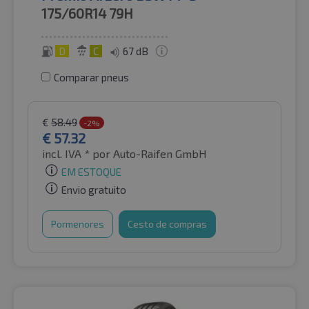
175/60R14
79H
D
C
67 dB
Comparar pneus
€
58.49
-2%
€
57.32
incl. IVA *
por Auto-Raifen GmbH
EM ESTOQUE
Envio gratuito
Pormenores
Cesto de compras