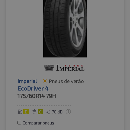
Imperial
Pneus de verão
EcoDriver 4
175/60R14
79H
D
C
70 dB
Comparar pneus