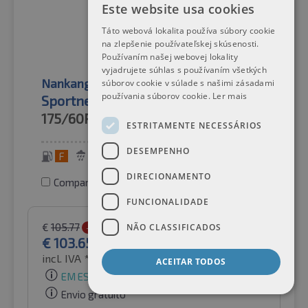
Este website usa cookies
Táto webová lokalita používa súbory cookie
na zlepšenie používateľskej skúsenosti.
Používaním našej webovej lokality
vyjadrujete súhlas s používaním všetkých
Nankang
Pneus de verão
súborov cookie v súlade s našimi zásadami
používania súborov cookie.
Ler mais
Sportnex NS-2R
175/60R14
79V
ESTRITAMENTE NECESSÁRIOS
DESEMPENHO
F
C
71 dB
DIRECIONAMENTO
Comparar pneus
FUNCIONALIDADE
€
105.77
NÃO CLASSIFICADOS
-2%
€
103.65
incl. IVA *
por Auto-Raifen GmbH
ACEITAR TODOS
EM ESTOQUE
Envio gratuito