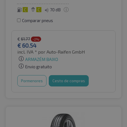
C
C
70 dB
Comparar pneus
€
61.77
-2%
€
60.54
incl. IVA *
por Auto-Raifen GmbH
ARMAZÉM BAIXO
Envio gratuito
Pormenores
Cesto de compras