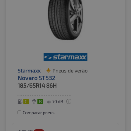
Starmaxx
Pneus de verão
Novaro ST532
185/65R14
86H
C
B
70 dB
Comparar pneus