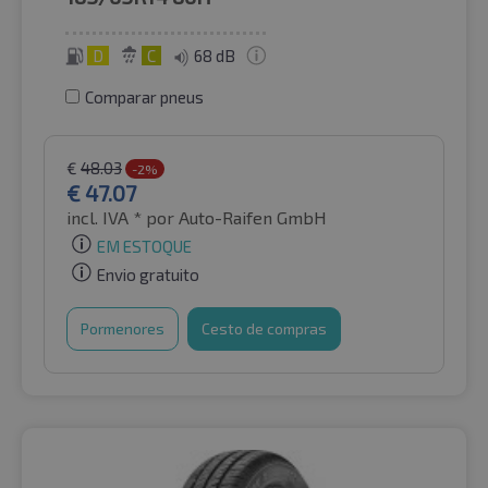
D
C
68 dB
Comparar pneus
€
48.03
-2%
€
47.07
incl. IVA *
por Auto-Raifen GmbH
EM ESTOQUE
Envio gratuito
Pormenores
Cesto de compras