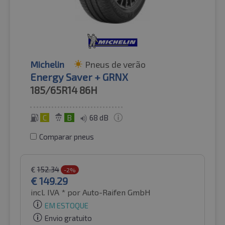
Michelin
Pneus de verão
Energy Saver + GRNX
185/65R14
86H
C
B
68 dB
Comparar pneus
€
152.34
-2%
€
149.29
incl. IVA *
por Auto-Raifen GmbH
EM ESTOQUE
Envio gratuito