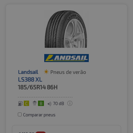
Landsail
Pneus de verão
LS388 XL
185/65R14
86H
C
B
70 dB
Comparar pneus