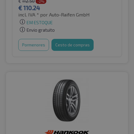
€
112.50
-2%
€
110.24
incl. IVA *
por Auto-Raifen GmbH
EM ESTOQUE
Envio gratuito
Pormenores
Cesto de compras