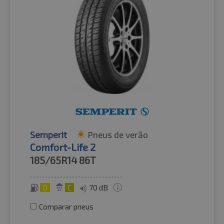
Semperit
Pneus de verão
Comfort-Life 2
185/65R14
86T
D
C
70 dB
Comparar pneus