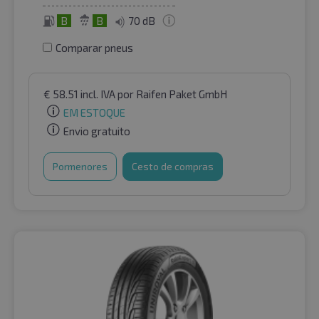
B
B
70 dB
Comparar pneus
€
58.51
incl. IVA
por Raifen Paket GmbH
EM ESTOQUE
Envio gratuito
Pormenores
Cesto de compras