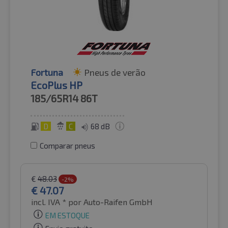
Fortuna
Pneus de verão
EcoPlus HP
185/65R14
86T
D
C
68 dB
Comparar pneus
€
48.03
-2%
€
47.07
incl. IVA *
por Auto-Raifen GmbH
EM ESTOQUE