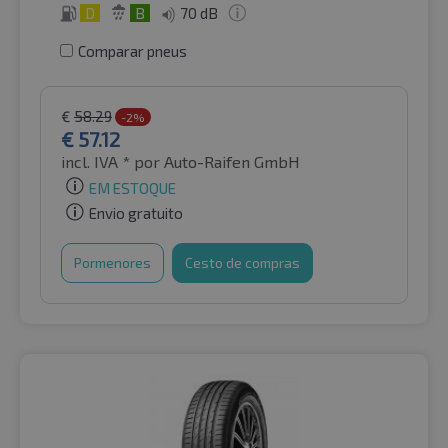
D
B
70 dB
Comparar pneus
€
58.29
-2%
€
57.12
incl. IVA *
por Auto-Raifen GmbH
EM ESTOQUE
Envio gratuito
Pormenores
Cesto de compras