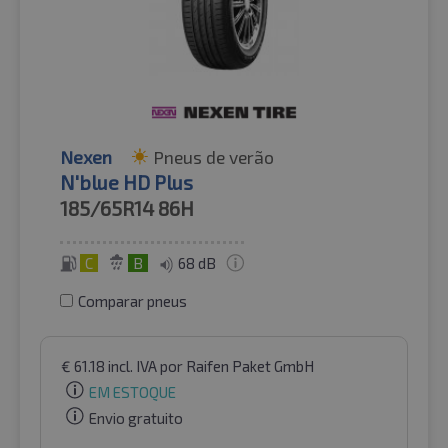
Nexen
Pneus de verão
N'blue HD Plus
185/65R14
86H
C
B
68 dB
Comparar pneus
€
61.18
incl. IVA
por Raifen Paket GmbH
EM ESTOQUE
Envio gratuito