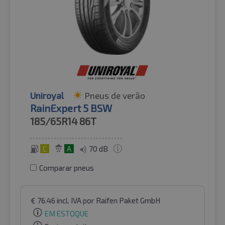
Uniroyal
Pneus de verão
RainExpert 5 BSW
185/65R14
86T
C
A
70 dB
Comparar pneus
€
76.46
incl. IVA
por Raifen Paket GmbH
EM ESTOQUE