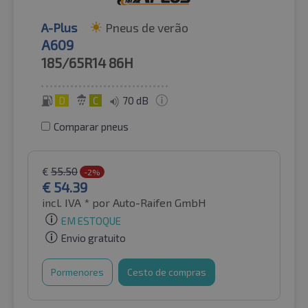
A-Plus
Pneus de verão
A609
185/65R14
86H
D
C
70 dB
Comparar pneus
€
55.50
-2%
€
54.39
incl. IVA *
por Auto-Raifen GmbH
EM ESTOQUE
Envio gratuito
Pormenores
Cesto de compras