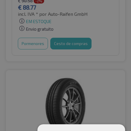
€
90.58
-2%
€
88.77
incl. IVA *
por Auto-Raifen GmbH
EM ESTOQUE
Envio gratuito
Pormenores
Cesto de compras