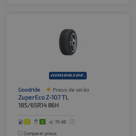
Goodride
Pneus de verão
ZuperEco Z-107 TL
185/65R14
86H
D
B
70 dB
Comparar pneus