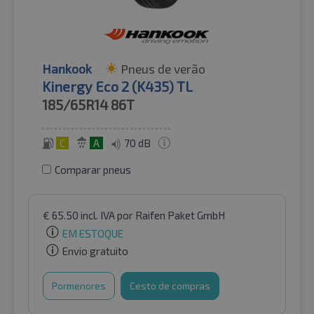
Hankook
Pneus de verão
Kinergy Eco 2 (K435) TL
185/65R14
86T
C
A
70 dB
Comparar pneus
€
65.50
incl. IVA
por Raifen Paket GmbH
EM ESTOQUE
Envio gratuito
Pormenores
Cesto de compras