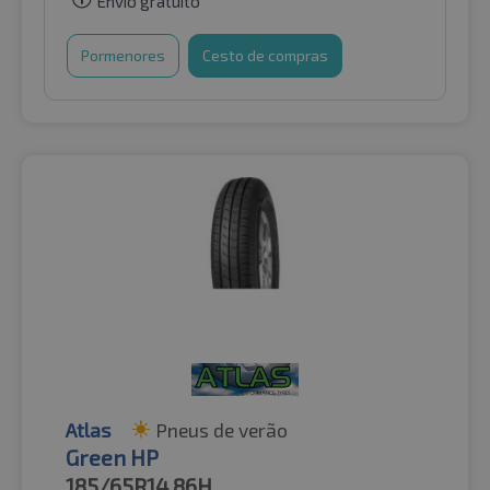
Envio gratuito
Pormenores
Cesto de compras
Atlas
Pneus de verão
Green HP
185/65R14
86H