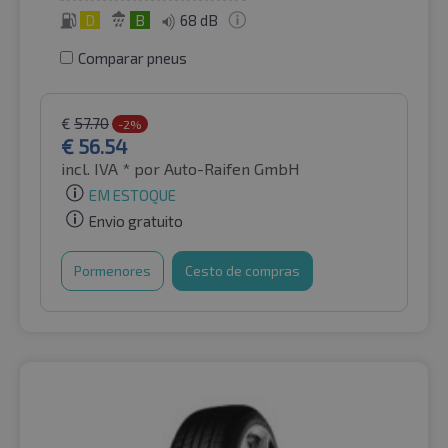
D
B
68 dB
Comparar pneus
€
57.70
-2%
€
56.54
incl. IVA *
por Auto-Raifen GmbH
EM ESTOQUE
Envio gratuito
Pormenores
Cesto de compras