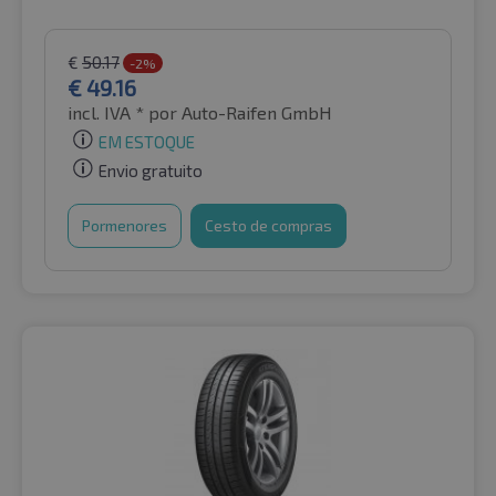
€
50.17
-2%
€
49.16
incl. IVA *
por Auto-Raifen GmbH
EM ESTOQUE
Envio gratuito
Pormenores
Cesto de compras