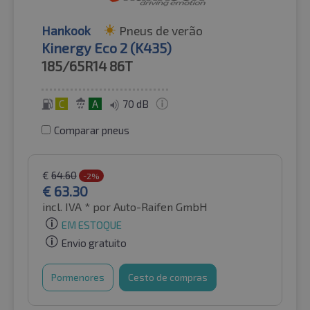
Hankook
Pneus de verão
Kinergy Eco 2 (K435)
185/65R14
86T
C
A
70 dB
Comparar pneus
€
64.60
-2%
€
63.30
incl. IVA *
por Auto-Raifen GmbH
EM ESTOQUE
Envio gratuito
Pormenores
Cesto de compras