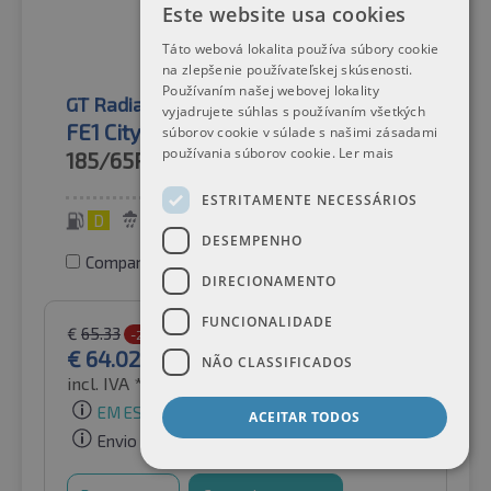
Este website usa cookies
Táto webová lokalita používa súbory cookie
na zlepšenie používateľskej skúsenosti.
Používaním našej webovej lokality
GT Radial
Pneus de verão
vyjadrujete súhlas s používaním všetkých
FE1 City
súborov cookie v súlade s našimi zásadami
používania súborov cookie.
Ler mais
185/65R14
86H
ESTRITAMENTE NECESSÁRIOS
D
B
69 dB
DESEMPENHO
Comparar pneus
DIRECIONAMENTO
FUNCIONALIDADE
€
65.33
-2%
€
64.02
NÃO CLASSIFICADOS
incl. IVA *
por Auto-Raifen GmbH
EM ESTOQUE
ACEITAR TODOS
Envio gratuito