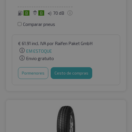
B
B
70 dB
Comparar pneus
€
61.91
incl. IVA
por Raifen Paket GmbH
EM ESTOQUE
Envio gratuito
Pormenores
Cesto de compras