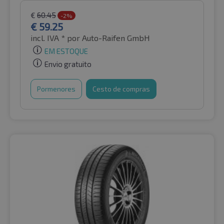
€
60.45
-2%
€
59.25
incl. IVA *
por Auto-Raifen GmbH
EM ESTOQUE
Envio gratuito
Pormenores
Cesto de compras