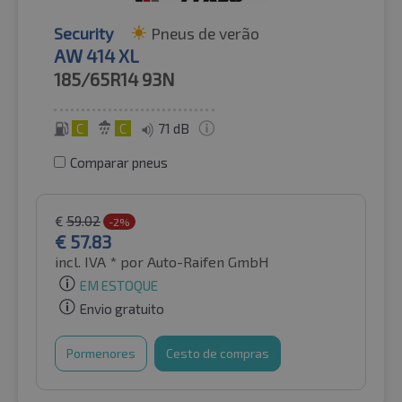
Security
Pneus de verão
AW 414 XL
185/65R14
93N
C
C
71 dB
Comparar pneus
€
59.02
-2%
€
57.83
incl. IVA *
por Auto-Raifen GmbH
EM ESTOQUE
Envio gratuito
Pormenores
Cesto de compras