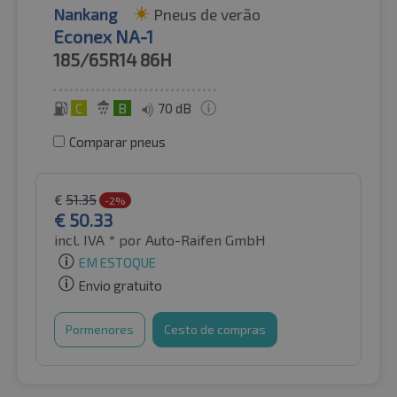
Nankang
Pneus de verão
Econex NA-1
185/65R14
86H
C
B
70 dB
Comparar pneus
€
51.35
-2%
€
50.33
incl. IVA *
por Auto-Raifen GmbH
EM ESTOQUE
Envio gratuito
Pormenores
Cesto de compras