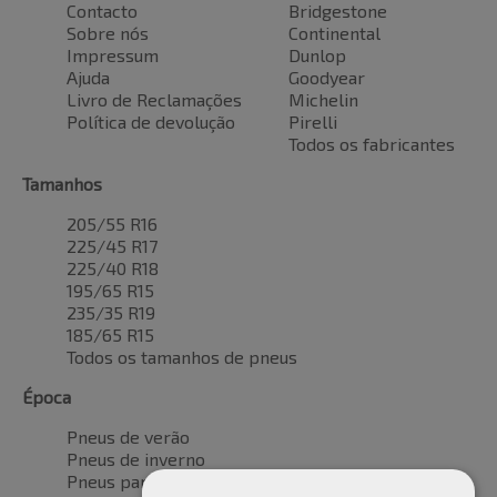
Contacto
Bridgestone
Sobre nós
Continental
Impressum
Dunlop
Ajuda
Goodyear
Livro de Reclamações
Michelin
Política de devolução
Pirelli
Todos os fabricantes
Tamanhos
205/55 R16
225/45 R17
225/40 R18
195/65 R15
235/35 R19
185/65 R15
Todos os tamanhos de pneus
Época
Pneus de verão
Pneus de inverno
Pneus para todas as estações