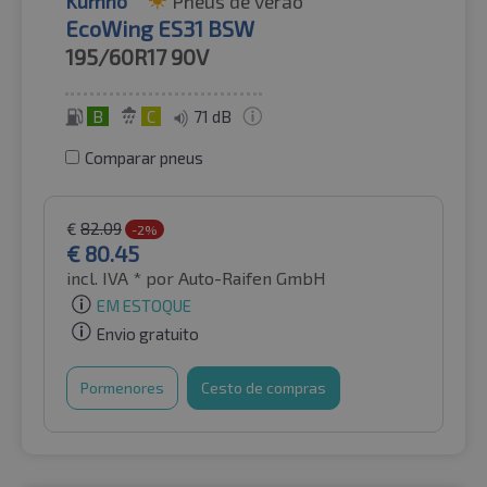
Kumho
Pneus de verão
EcoWing ES31 BSW
195/60R17
90V
B
C
71 dB
Comparar pneus
€
82.09
-2%
€
80.45
incl. IVA *
por Auto-Raifen GmbH
EM ESTOQUE
Envio gratuito
Pormenores
Cesto de compras