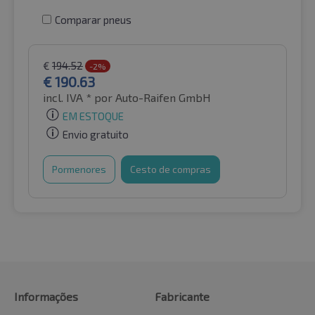
Comparar pneus
€
194.52
-2%
€
190.63
incl. IVA *
por Auto-Raifen GmbH
EM ESTOQUE
Envio gratuito
Pormenores
Cesto de compras
Informações
Fabricante