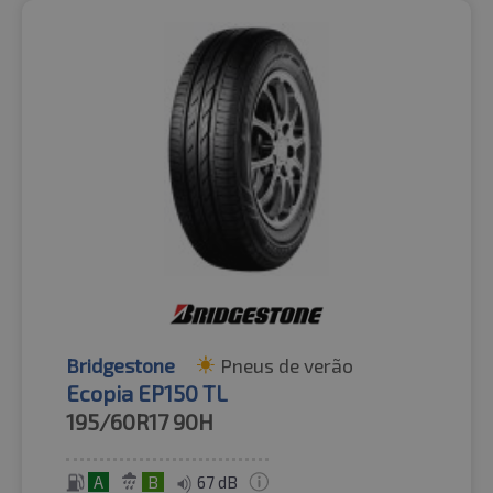
Bridgestone
Pneus de verão
Ecopia EP150 TL
195/60R17
90H
A
B
67 dB