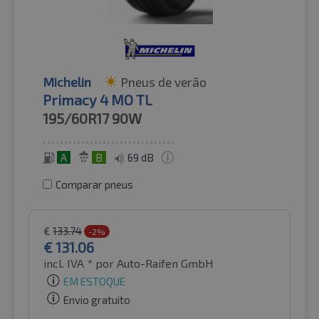
Michelin
Pneus de verão
Primacy 4 MO TL
195/60R17
90W
A
B
69 dB
Comparar pneus
€
133.74
-2%
€
131.06
incl. IVA *
por Auto-Raifen GmbH
EM ESTOQUE
Envio gratuito