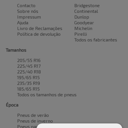
Contacto
Bridgestone
Sobre nós
Continental
Impressum
Dunlop
Ajuda
Goodyear
Livro de Reclamações
Michelin
Política de devolução
Pirelli
Todos os fabricantes
Tamanhos
205/55 R16
225/45 R17
225/40 R18
195/65 R15
235/35 R19
185/65 R15
Todos os tamanhos de pneus
Época
Pneus de verão
Pneus de inverno
Pneus para todas as estações