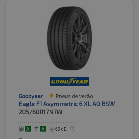
Goodyear
Pneus de verão
Eagle F1 Asymmetric 6 XL AO BSW
205/60R17
97W
A
A
69 dB