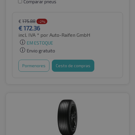
Comparar pneus
€
175.88
-2%
€
172.36
incl. IVA *
por Auto-Raifen GmbH
EM ESTOQUE
Envio gratuito
Pormenores
Cesto de compras