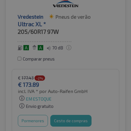
Vredestein
Pneus de verão
Ultrac XL *
205/60R17
97W
A
A
70 dB
Comparar pneus
€
177.43
-2%
€
173.89
incl. IVA *
por Auto-Raifen GmbH
EM ESTOQUE
Envio gratuito
Pormenores
Cesto de compras