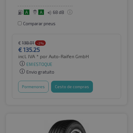
A
A
68 dB
Comparar pneus
€
138.01
-2%
€
135.25
incl. IVA *
por Auto-Raifen GmbH
EM ESTOQUE
Envio gratuito
Pormenores
Cesto de compras