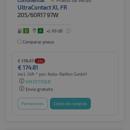
Continental
Pneus de verão
UltraContact XL FR
205/60R17
97W
B
A
69 dB
Comparar pneus
€
178.37
-2%
€
174.81
incl. IVA *
por Auto-Raifen GmbH
EM ESTOQUE
Envio gratuito
Pormenores
Cesto de compras