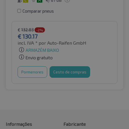
Comparar pneus
€
132.83
-2%
€
130.17
incl. IVA *
por Auto-Raifen GmbH
ARMAZÉM BAIXO
Envio gratuito
Pormenores
Cesto de compras
Informações
Fabricante