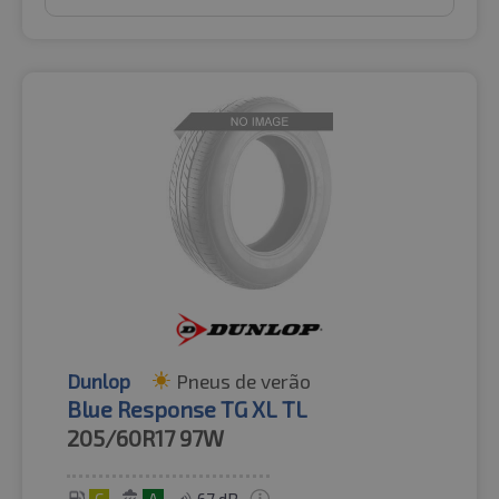
Dunlop
Pneus de verão
Blue Response TG XL TL
205/60R17
97W
C
A
67 dB