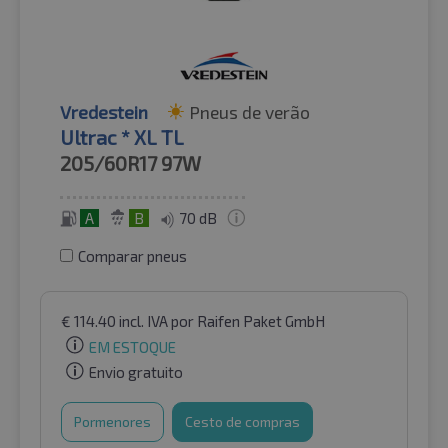
Vredestein
Pneus de verão
Ultrac * XL TL
205/60R17
97W
A
B
70 dB
Comparar pneus
€
114.40
incl. IVA
por Raifen Paket GmbH
EM ESTOQUE
Envio gratuito
Pormenores
Cesto de compras