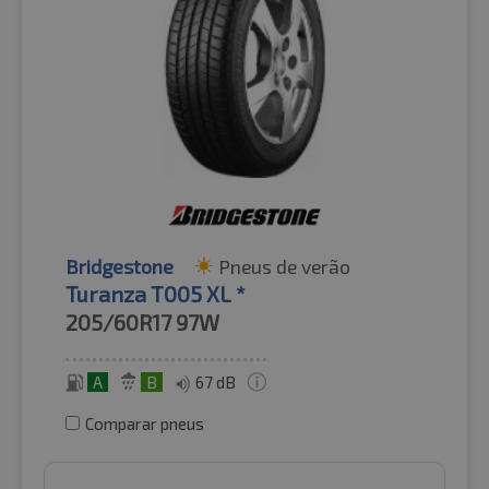
Bridgestone
Pneus de verão
Turanza T005 XL *
205/60R17
97W
A
B
67 dB
Comparar pneus