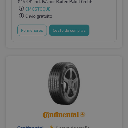
€
143.81
incl. IVA
por Raifen Paket GmbH
EM ESTOQUE
Envio gratuito
Pormenores
Cesto de compras