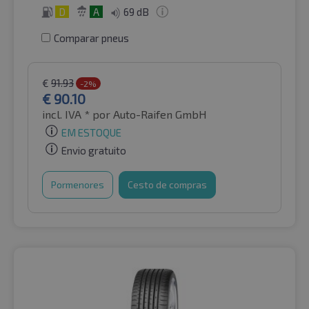
D
A
69 dB
Comparar pneus
€
91.93
-2%
€
90.10
incl. IVA *
por Auto-Raifen GmbH
EM ESTOQUE
Envio gratuito
Pormenores
Cesto de compras