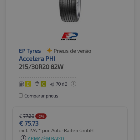
EP Tyres
Pneus de verão
Accelera PHI
215/30R20
82W
D
C
70 dB
Comparar pneus
€
77.28
-2%
€
75.73
incl. IVA *
por Auto-Raifen GmbH
ARMAZÉM BAIXO