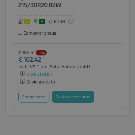
215/30R20
82W
D
A
69 dB
Comparar pneus
€
104.51
-2%
€
102.42
incl. IVA *
por Auto-Raifen GmbH
EM ESTOQUE
Envio gratuito
Pormenores
Cesto de compras