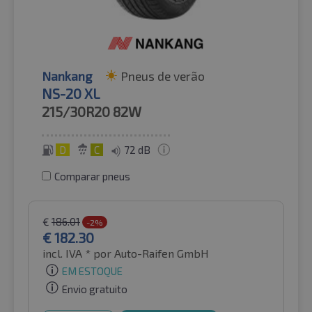
Nankang
Pneus de verão
NS-20 XL
215/30R20
82W
D
C
72 dB
Comparar pneus
€
186.01
-2%
€
182.30
incl. IVA *
por Auto-Raifen GmbH
EM ESTOQUE
Envio gratuito