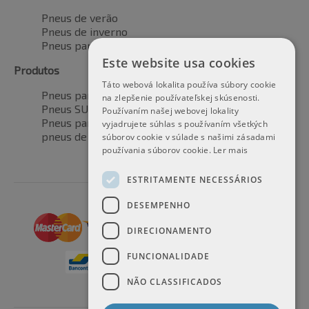
Pneus de verão
Pneus de inverno
Pneus para todas as estações
Este website usa cookies
Produtos
Táto webová lokalita používa súbory cookie
Pneus para automóveis
na zlepšenie používateľskej skúsenosti.
Pneus SUV / 4x4
Používaním našej webovej lokality
Pneus para veículos de transporte
vyjadrujete súhlas s používaním všetkých
pneus de motocicleta
súborov cookie v súlade s našimi zásadami
používania súborov cookie.
Ler mais
ESTRITAMENTE NECESSÁRIOS
DESEMPENHO
DIRECIONAMENTO
FUNCIONALIDADE
NÃO CLASSIFICADOS