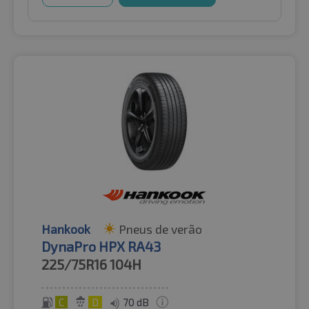
Hankook
Pneus de verão
DynaPro HPX RA43
225/75R16
104H
C
D
70 dB