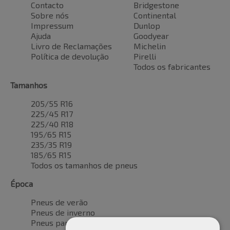
Contacto
Bridgestone
Sobre nós
Continental
Impressum
Dunlop
Ajuda
Goodyear
Livro de Reclamações
Michelin
Política de devolução
Pirelli
Todos os fabricantes
Tamanhos
205/55 R16
225/45 R17
225/40 R18
195/65 R15
235/35 R19
185/65 R15
Todos os tamanhos de pneus
Época
Pneus de verão
Pneus de inverno
Pneus para todas as estações