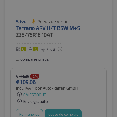
Arivo
Pneus de verão
Terrano ARV H/T BSW M+S
225/75R16
104T
C
C
71 dB
Comparar pneus
€
111.29
-2%
€
109.06
incl. IVA *
por Auto-Raifen GmbH
EM ESTOQUE
Envio gratuito
Pormenores
Cesto de compras