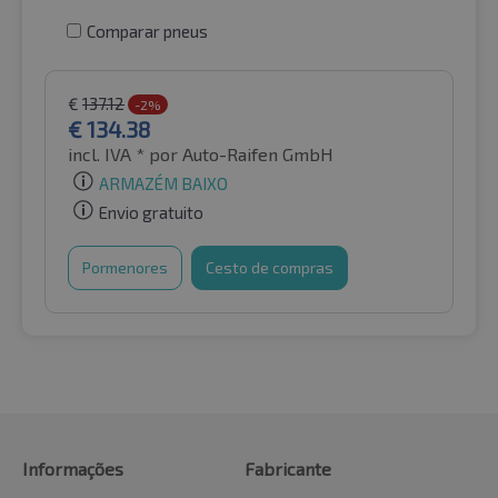
Comparar pneus
€
137.12
-2%
€
134.38
incl. IVA *
por Auto-Raifen GmbH
ARMAZÉM BAIXO
Envio gratuito
Pormenores
Cesto de compras
Informações
Fabricante