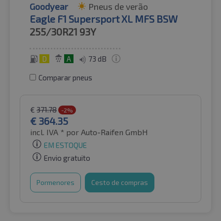
Goodyear
Pneus de verão
Eagle F1 Supersport XL MFS BSW
255/30R21
93Y
D
A
73 dB
Comparar pneus
€
371.78
-2%
€
364.35
incl. IVA *
por Auto-Raifen GmbH
EM ESTOQUE
Envio gratuito
Pormenores
Cesto de compras