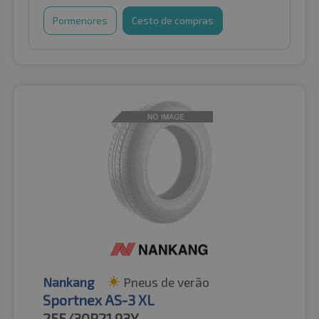
Pormenores
Cesto de compras
Nankang
Pneus de verão
Sportnex AS-3 XL
255/30R21
93Y