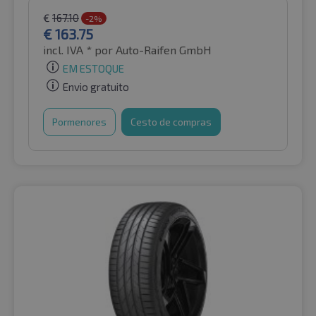
€
167.10
-2%
€
163.75
incl. IVA *
por Auto-Raifen GmbH
EM ESTOQUE
Envio gratuito
Pormenores
Cesto de compras