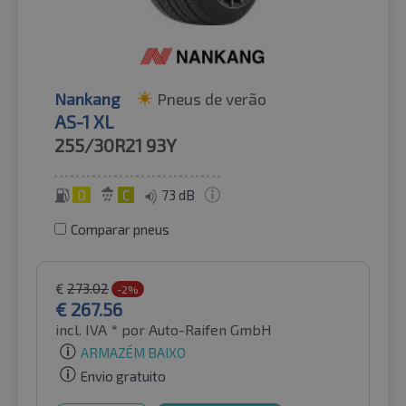
Nankang
Pneus de verão
AS-1 XL
255/30R21
93Y
D
C
73 dB
Comparar pneus
€
273.02
-2%
€
267.56
incl. IVA *
por Auto-Raifen GmbH
ARMAZÉM BAIXO
Envio gratuito