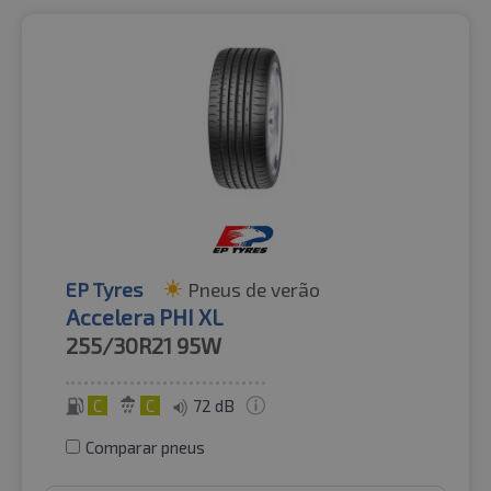
EP Tyres
Pneus de verão
Accelera PHI XL
255/30R21
95W
C
C
72 dB
Comparar pneus