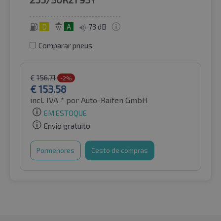
D
A
73 dB
Comparar pneus
€
156.71
-2%
€
153.58
incl. IVA *
por Auto-Raifen GmbH
EM ESTOQUE
Envio gratuito
Pormenores
Cesto de compras