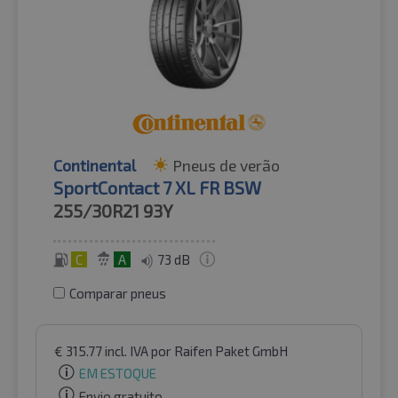
Continental
Pneus de verão
SportContact 7 XL FR BSW
255/30R21
93Y
C
A
73 dB
Comparar pneus
€
315.77
incl. IVA
por Raifen Paket GmbH
EM ESTOQUE
Envio gratuito