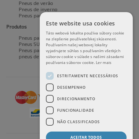
Pneus de verão
Pneus de inverno
Pneus para todas as estações
Este website usa cookies
Produtos
Táto webová lokalita používa súbory cookie
Pneus para automóveis
na zlepšenie používateľskej skúsenosti.
Pneus SUV / 4x4
Používaním našej webovej lokality
Pneus para veículos de transporte
vyjadrujete súhlas s používaním všetkých
pneus de motocicleta
súborov cookie v súlade s našimi zásadami
používania súborov cookie.
Ler mais
ESTRITAMENTE NECESSÁRIOS
DESEMPENHO
DIRECIONAMENTO
FUNCIONALIDADE
NÃO CLASSIFICADOS
ACEITAR TODOS