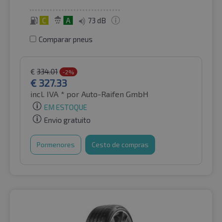
C
A
73 dB
Comparar pneus
€
334.01
-2%
€
327.33
incl. IVA *
por Auto-Raifen GmbH
EM ESTOQUE
Envio gratuito
Pormenores
Cesto de compras