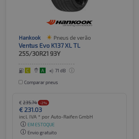
Hankook
Pneus de verão
Ventus Evo K137 XL TL
255/30R21
93Y
C
A
71 dB
Comparar pneus
€
235.74
-2%
€
231.03
incl. IVA *
por Auto-Raifen GmbH
EM ESTOQUE
Envio gratuito