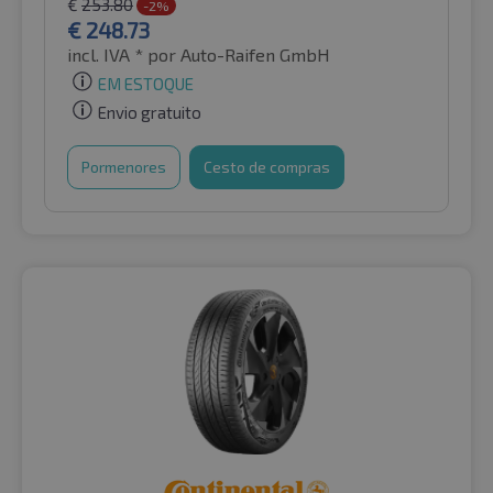
€
253.80
-2%
€
248.73
incl. IVA *
por Auto-Raifen GmbH
EM ESTOQUE
Envio gratuito
Pormenores
Cesto de compras