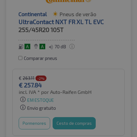
Continental
Pneus de verão
UltraContact NXT FR XL TL EVC
255/45R20
105T
A
A
70 dB
Comparar pneus
€
263.11
-2%
€
257.84
incl. IVA *
por Auto-Raifen GmbH
EM ESTOQUE
Envio gratuito
Pormenores
Cesto de compras