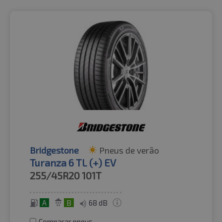
Bridgestone
Pneus de verão
Turanza 6 TL (+) EV
255/45R20
101T
A
B
68 dB
Comparar pneus