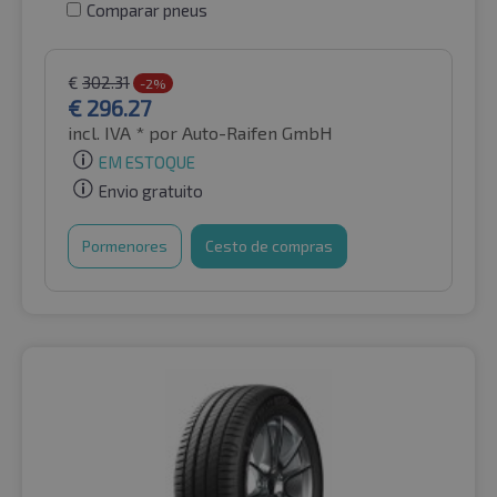
Comparar pneus
€
302.31
-2%
€
296.27
incl. IVA *
por Auto-Raifen GmbH
EM ESTOQUE
Envio gratuito
Pormenores
Cesto de compras