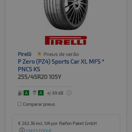
Pirelli
Pneus de verão
P Zero (PZ4) Sports Car XL MFS *
PNCS KS
255/45R20
105Y
A
A
69 dB
Comparar pneus
€
262.36
incl. IVA
por Raifen Paket GmbH
EM ESTOQUE