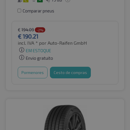
Comparar pneus
€
194.09
-2%
€
190.21
incl. IVA *
por Auto-Raifen GmbH
EM ESTOQUE
Envio gratuito
Pormenores
Cesto de compras