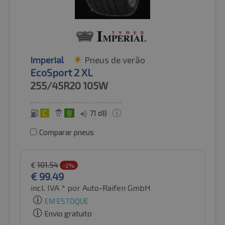
Imperial
Pneus de verão
EcoSport 2 XL
255/45R20
105W
C
B
71 dB
Comparar pneus
€
101.54
-2%
€
99.49
incl. IVA *
por Auto-Raifen GmbH
EM ESTOQUE
Envio gratuito