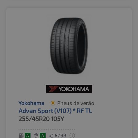
Yokohama
Pneus de verão
Advan Sport (V107) * RF TL
255/45R20
105Y
A
A
67 dB