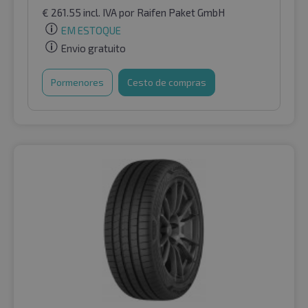
€
261.55
incl. IVA
por Raifen Paket GmbH
EM ESTOQUE
Envio gratuito
Pormenores
Cesto de compras