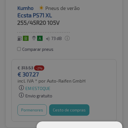
Kumho
Pneus de verão
Ecsta PS71 XL
255/45R20
105V
B
A
73 dB
Comparar pneus
€
313.53
-2%
€
307.27
incl. IVA *
por Auto-Raifen GmbH
EM ESTOQUE
Envio gratuito
Pormenores
Cesto de compras