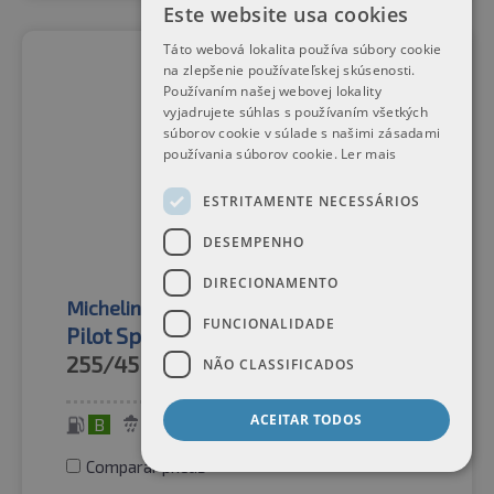
Este website usa cookies
Táto webová lokalita používa súbory cookie
na zlepšenie používateľskej skúsenosti.
Používaním našej webovej lokality
vyjadrujete súhlas s používaním všetkých
súborov cookie v súlade s našimi zásadami
používania súborov cookie.
Ler mais
ESTRITAMENTE NECESSÁRIOS
DESEMPENHO
DIRECIONAMENTO
Michelin
Pneus de verão
FUNCIONALIDADE
Pilot Sport 4 SUV AO1 XL TL
255/45R20
105W
NÃO CLASSIFICADOS
ACEITAR TODOS
B
B
70 dB
Comparar pneus