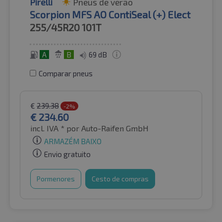
Pirelli
Pneus de verão
Scorpion MFS AO ContiSeal (+) Elect
255/45R20
101T
A
B
69 dB
Comparar pneus
€
239.38
-2%
€
234.60
incl. IVA *
por Auto-Raifen GmbH
ARMAZÉM BAIXO
Envio gratuito
Pormenores
Cesto de compras