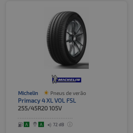
Michelin
Pneus de verão
Primacy 4 XL VOL FSL
255/45R20
105V
A
A
72 dB