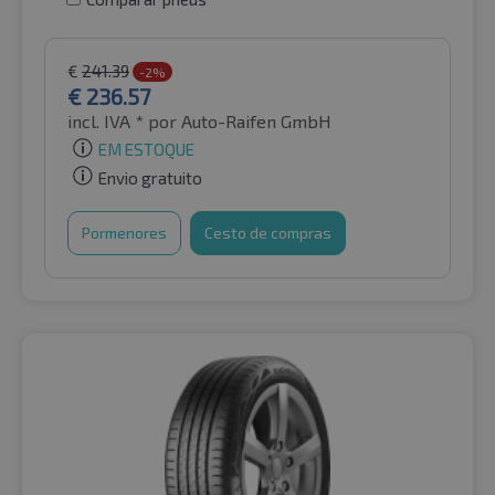
€
241.39
-2%
€
236.57
incl. IVA *
por Auto-Raifen GmbH
EM ESTOQUE
Envio gratuito
Pormenores
Cesto de compras