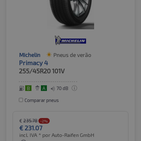
Michelin
Pneus de verão
Primacy 4
255/45R20
101V
B
A
70 dB
Comparar pneus
€
235.78
-2%
€
231.07
incl. IVA *
por Auto-Raifen GmbH