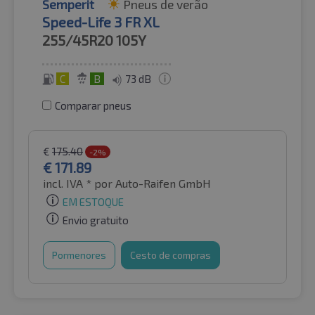
Semperit
Pneus de verão
Speed-Life 3 FR XL
255/45R20
105Y
C
B
73 dB
Comparar pneus
€
175.40
-2%
€
171.89
incl. IVA *
por Auto-Raifen GmbH
EM ESTOQUE
Envio gratuito
Pormenores
Cesto de compras