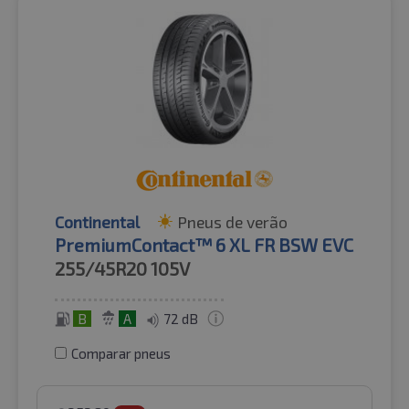
Continental
Pneus de verão
PremiumContact™ 6 XL FR BSW EVC
255/45R20
105V
B
A
72 dB
Comparar pneus