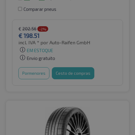
Comparar pneus
€
202.56
-2%
€
198.51
incl. IVA *
por Auto-Raifen GmbH
EM ESTOQUE
Envio gratuito
Pormenores
Cesto de compras