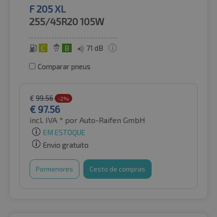
F 205 XL
255/45R20
105W
C
B
71 dB
Comparar pneus
€
99.56
-2%
€
97.56
incl. IVA *
por Auto-Raifen GmbH
EM ESTOQUE
Envio gratuito
Pormenores
Cesto de compras