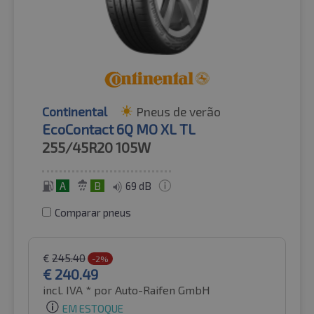
Continental
Pneus de verão
EcoContact 6Q MO XL TL
255/45R20
105W
A
B
69 dB
Comparar pneus
€
245.40
-2%
€
240.49
incl. IVA *
por Auto-Raifen GmbH
EM ESTOQUE