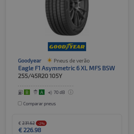
Goodyear
Pneus de verão
Eagle F1 Asymmetric 6 XL MFS BSW
255/45R20
105Y
B
A
70 dB
Comparar pneus
€
231.62
-2%
€
226.98