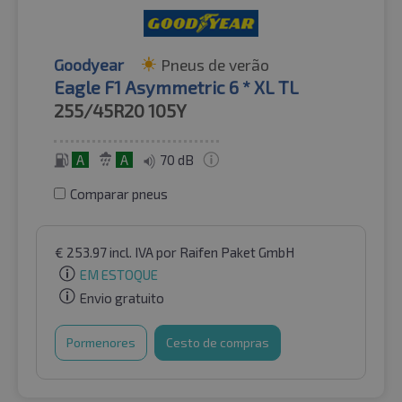
Goodyear
Pneus de verão
Eagle F1 Asymmetric 6 * XL TL
255/45R20
105Y
A
A
70 dB
Comparar pneus
€
253.97
incl. IVA
por Raifen Paket GmbH
EM ESTOQUE
Envio gratuito
Pormenores
Cesto de compras