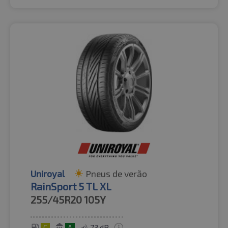
Uniroyal
Pneus de verão
RainSport 5 TL XL
255/45R20
105Y
C
A
73 dB