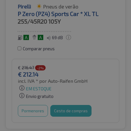
Pirelli
Pneus de verão
P Zero (PZ4) Sports Car * XL TL
255/45R20
105Y
A
A
69 dB
Comparar pneus
€
216.47
-2%
€
212.14
incl. IVA *
por Auto-Raifen GmbH
EM ESTOQUE
Envio gratuito
Pormenores
Cesto de compras