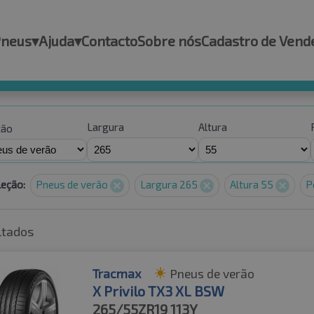
Pneus
▾
Ajuda
▾
Contacto
Sobre nós
Cadastro de Vend
Largura
Altura
ção
leção:
Pneus de verão
Largura 265
Altura 55
P
ltados
Tracmax
Pneus de verão
X Privilo TX3 XL BSW
265/55ZR19
113Y