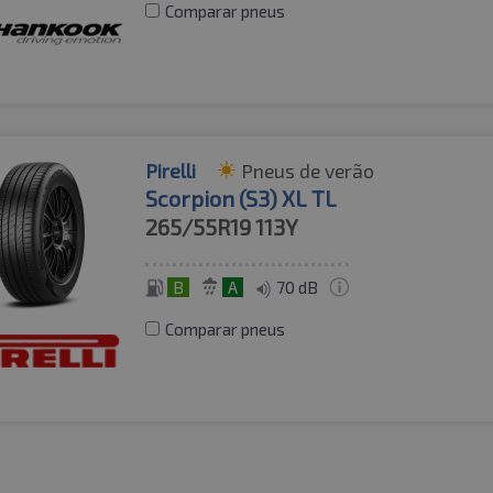
Comparar pneus
Pirelli
Pneus de verão
Scorpion (S3) XL TL
265/55R19
113Y
B
A
70 dB
Comparar pneus