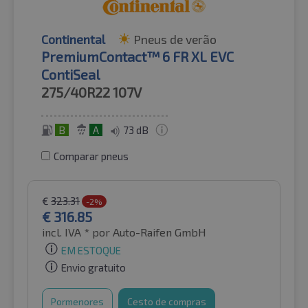
Continental
Pneus de verão
PremiumContact™ 6 FR XL EVC
ContiSeal
275/40R22
107V
B
A
73 dB
Comparar pneus
€
323.31
-2%
€
316.85
incl. IVA *
por Auto-Raifen GmbH
EM ESTOQUE
Envio gratuito
Pormenores
Cesto de compras