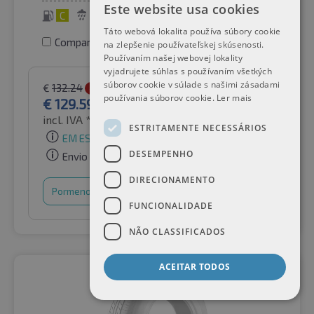
Este website usa cookies
C
C
72 dB
Táto webová lokalita používa súbory cookie
Comparar pneus
na zlepšenie používateľskej skúsenosti.
Používaním našej webovej lokality
vyjadrujete súhlas s používaním všetkých
súborov cookie v súlade s našimi zásadami
€
132.24
-2%
používania súborov cookie.
Ler mais
€
129.59
incl. IVA *
por Auto-Raifen GmbH
ESTRITAMENTE NECESSÁRIOS
EM ESTOQUE
DESEMPENHO
Envio gratuito
DIRECIONAMENTO
Pormenores
Cesto de compras
FUNCIONALIDADE
NÃO CLASSIFICADOS
ACEITAR TODOS