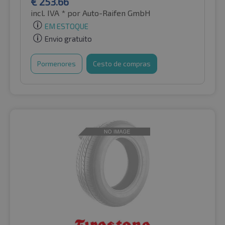
€
253.66
incl. IVA *
por Auto-Raifen GmbH
EM ESTOQUE
Envio gratuito
Pormenores
Cesto de compras