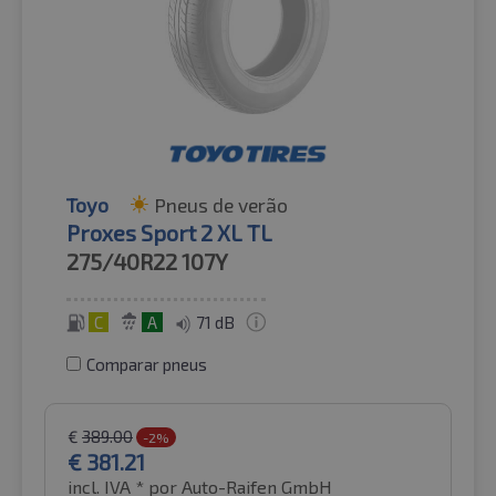
Toyo
Pneus de verão
Proxes Sport 2 XL TL
275/40R22
107Y
C
A
71 dB
Comparar pneus
€
389.00
-2%
€
381.21
incl. IVA *
por Auto-Raifen GmbH