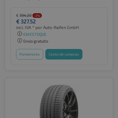
€
334.20
-2%
€
327.52
incl. IVA *
por Auto-Raifen GmbH
EM ESTOQUE
Envio gratuito
Pormenores
Cesto de compras