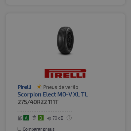
Pirelli
Pneus de verão
Scorpion Elect MO-V XL TL
275/40R22
111T
A
B
70 dB
Comparar pneus