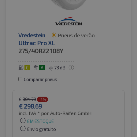
Vredestein
Pneus de verão
Ultrac Pro XL
275/40R22
108Y
C
A
73 dB
Comparar pneus
€
304.79
-2%
€
298.69
incl. IVA *
por Auto-Raifen GmbH
EM ESTOQUE
Envio gratuito