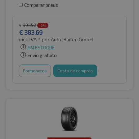
Comparar pneus
€
391.52
-2%
€
383.69
incl. IVA *
por Auto-Raifen GmbH
EM ESTOQUE
Envio gratuito
Pormenores
Cesto de compras