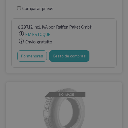
Comparar pneus
€
297.12
incl. IVA
por Raifen Paket GmbH
EM ESTOQUE
Envio gratuito
Pormenores
Cesto de compras