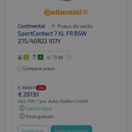
Continental
Pneus de verão
SportContact 7 XL FR BSW
275/40R22
107Y
C
A
73 dB
Comparar pneus
€
303.67
-2%
€
297.61
incl. IVA *
por Auto-Raifen GmbH
EM ESTOQUE
Envio gratuito
Pormenores
Cesto de compras