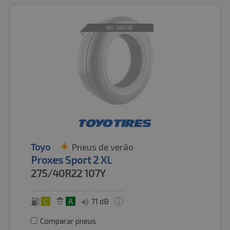
Toyo
Pneus de verão
Proxes Sport 2 XL
275/40R22
107Y
C
A
71 dB
Comparar pneus