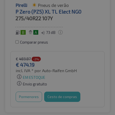
Pirelli
Pneus de verão
P Zero (PZ5) XL TL Elect NG0
275/40R22
107Y
B
A
73 dB
Comparar pneus
€
483.87
-2%
€
474.19
incl. IVA *
por Auto-Raifen GmbH
EM ESTOQUE
Envio gratuito
Pormenores
Cesto de compras