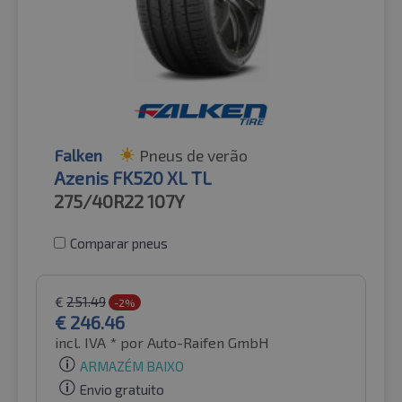
Falken
Pneus de verão
Azenis FK520 XL TL
275/40R22
107Y
Comparar pneus
€
251.49
-2%
€
246.46
incl. IVA *
por Auto-Raifen GmbH
ARMAZÉM BAIXO
Envio gratuito