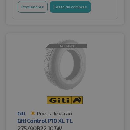
Pormenores
Cesto de compras
Giti
Pneus de verão
Giti Control P10 XL TL
275/40R22
107W