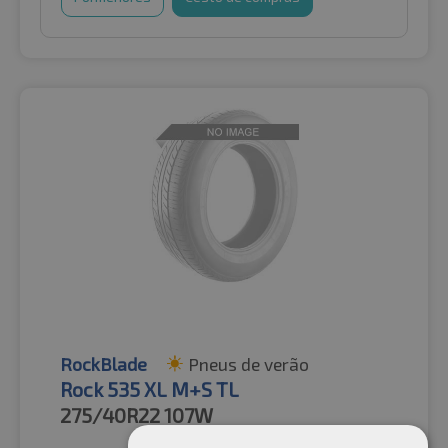
RockBlade
Pneus de verão
Rock 535 XL M+S TL
275/40R22
107W