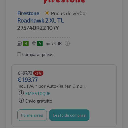
Firestone
Pneus de verão
Roadhawk 2 XL TL
275/40R22
107Y
B
A
73 dB
Comparar pneus
€
197.73
-2%
€
193.77
incl. IVA *
por Auto-Raifen GmbH
EM ESTOQUE
Envio gratuito
Pormenores
Cesto de compras