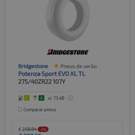
Bridgestone
Pneus de verão
Potenza Sport EVO XL TL
275/40ZR22
107Y
C
A
73 dB
Comparar pneus
€
258.84
-2%