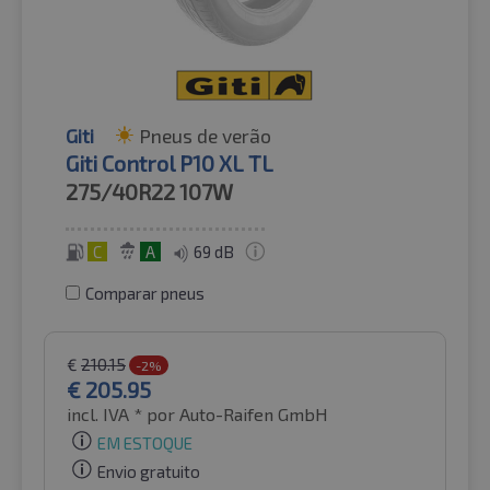
Giti
Pneus de verão
Giti Control P10 XL TL
275/40R22
107W
C
A
69 dB
Comparar pneus
€
210.15
-2%
€
205.95
incl. IVA *
por Auto-Raifen GmbH
EM ESTOQUE
Envio gratuito