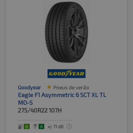
Goodyear
Pneus de verão
Eagle F1 Asymmetric 6 SCT XL TL
MO-S
275/40R22
107H
B
A
71 dB