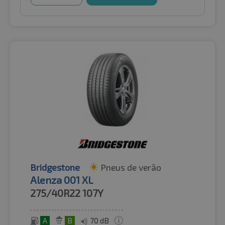
Bridgestone
Pneus de verão
Alenza 001 XL
275/40R22
107Y
A
B
70 dB