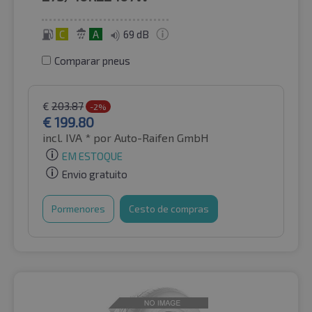
C
A
69 dB
Comparar pneus
€
203.87
-2%
€
199.80
incl. IVA *
por Auto-Raifen GmbH
EM ESTOQUE
Envio gratuito
Pormenores
Cesto de compras