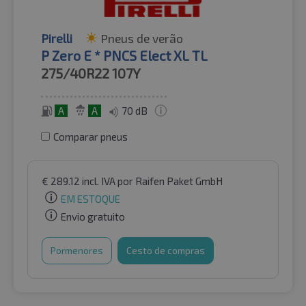
Pirelli
Pneus de verão
P Zero E * PNCS Elect XL TL
275/40R22
107Y
A
A
70 dB
Comparar pneus
€
289.12
incl. IVA
por Raifen Paket GmbH
EM ESTOQUE
Envio gratuito
Pormenores
Cesto de compras