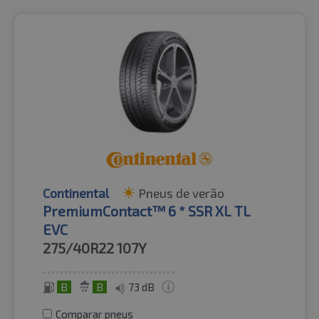
Continental
Pneus de verão
PremiumContact™ 6 * SSR XL TL
EVC
275/40R22
107Y
B
B
73 dB
Comparar pneus