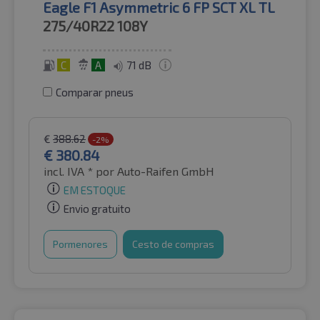
Eagle F1 Asymmetric 6 FP SCT XL TL
275/40R22
108Y
C
A
71 dB
Comparar pneus
€
388.62
-2%
€
380.84
incl. IVA *
por Auto-Raifen GmbH
EM ESTOQUE
Envio gratuito
Pormenores
Cesto de compras