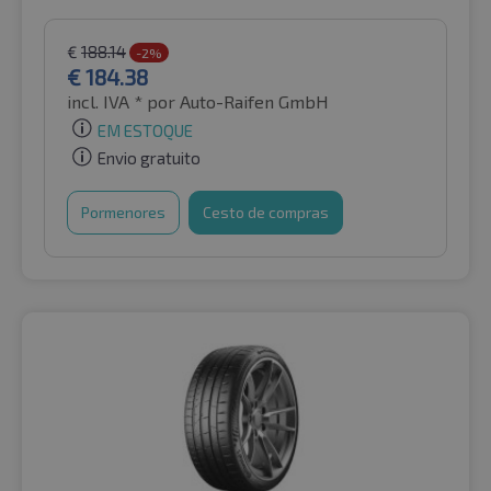
€
188.14
-2%
€
184.38
incl. IVA *
por Auto-Raifen GmbH
EM ESTOQUE
Envio gratuito
Pormenores
Cesto de compras