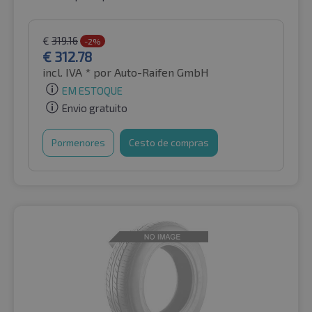
€
319.16
-2%
€
312.78
incl. IVA *
por Auto-Raifen GmbH
EM ESTOQUE
Envio gratuito
Pormenores
Cesto de compras