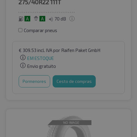
275/40R22
111T
A
A
70 dB
Comparar pneus
€
309.53
incl. IVA
por Raifen Paket GmbH
EM ESTOQUE
Envio gratuito
Pormenores
Cesto de compras