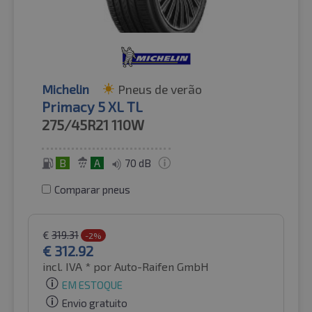
Michelin
Pneus de verão
Primacy 5 XL TL
275/45R21
110W
B
A
70 dB
Comparar pneus
€
319.31
-2%
€
312.92
incl. IVA *
por Auto-Raifen GmbH
EM ESTOQUE
Envio gratuito