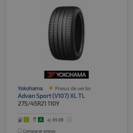
Yokohama
Pneus de verão
Advan Sport (V107) XL TL
275/45R21
110Y
C
A
69 dB
Comparar pneus