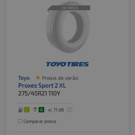
Toyo
Pneus de verão
Proxes Sport 2 XL
275/45R21
110Y
C
A
71 dB
Comparar pneus