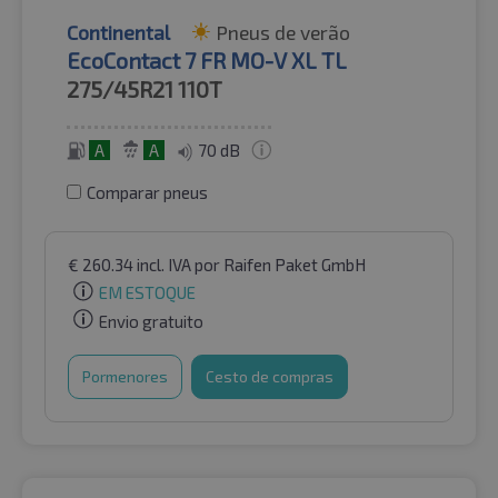
Continental
Pneus de verão
EcoContact 7 FR MO-V XL TL
275/45R21
110T
A
A
70 dB
Comparar pneus
€
260.34
incl. IVA
por Raifen Paket GmbH
EM ESTOQUE
Envio gratuito
Pormenores
Cesto de compras