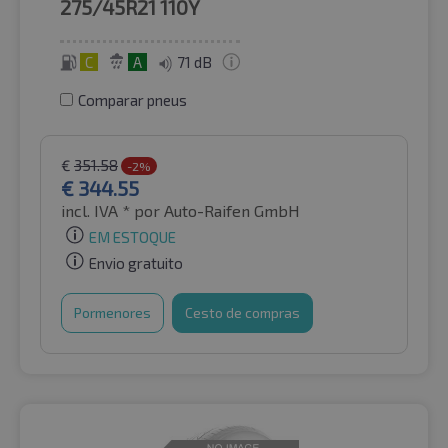
275/45R21
110Y
C
A
71 dB
Comparar pneus
€
351.58
-2%
€
344.55
incl. IVA *
por Auto-Raifen GmbH
EM ESTOQUE
Envio gratuito
Pormenores
Cesto de compras