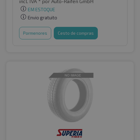
incl. IVA *
por Auto-Raifen GmbH
EM ESTOQUE
Envio gratuito
Pormenores
Cesto de compras