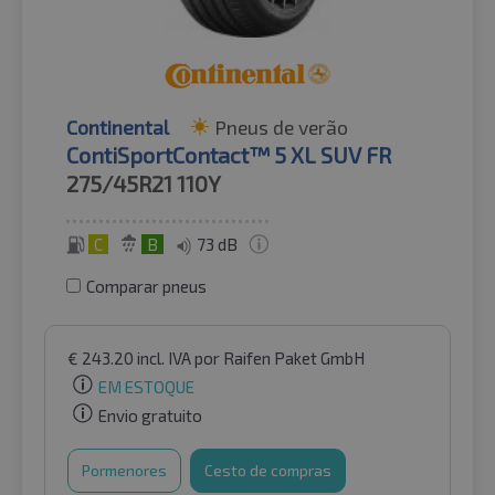
Continental
Pneus de verão
ContiSportContact™ 5 XL SUV FR
275/45R21
110Y
C
B
73 dB
Comparar pneus
€
243.20
incl. IVA
por Raifen Paket GmbH
EM ESTOQUE
Envio gratuito
Pormenores
Cesto de compras