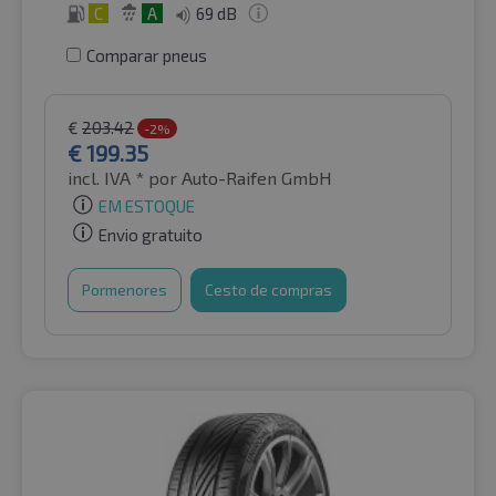
C
A
69 dB
Comparar pneus
€
203.42
-2%
€
199.35
incl. IVA *
por Auto-Raifen GmbH
EM ESTOQUE
Envio gratuito
Pormenores
Cesto de compras