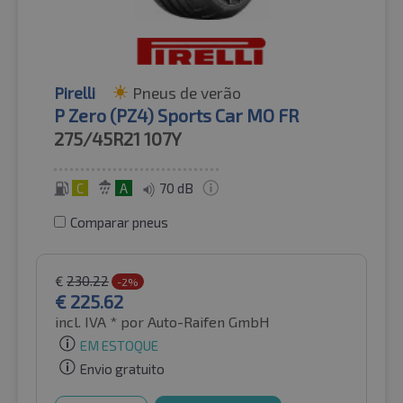
Pirelli
Pneus de verão
P Zero (PZ4) Sports Car MO FR
275/45R21
107Y
C
A
70 dB
Comparar pneus
€
230.22
-2%
€
225.62
incl. IVA *
por Auto-Raifen GmbH
EM ESTOQUE
Envio gratuito