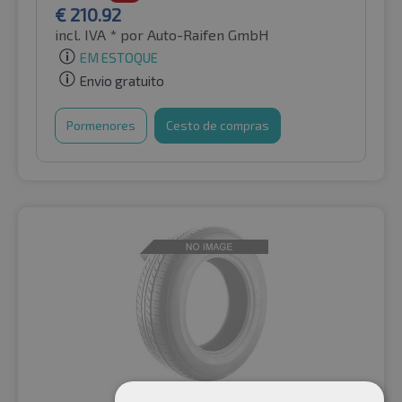
€
210.92
incl. IVA *
por Auto-Raifen GmbH
EM ESTOQUE
Envio gratuito
Pormenores
Cesto de compras