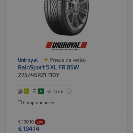
Uniroyal
Pneus de verão
RainSport 5 XL FR BSW
275/45R21
110Y
C
A
73 dB
Comparar pneus
€
198.10
-2%
€
194.14