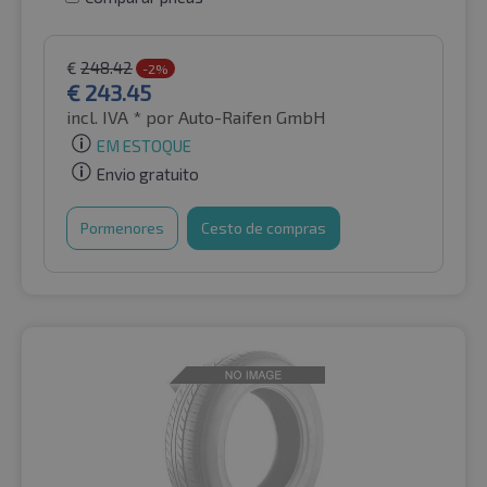
€
248.42
-2%
€
243.45
incl. IVA *
por Auto-Raifen GmbH
EM ESTOQUE
Envio gratuito
Pormenores
Cesto de compras