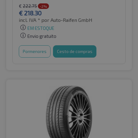
€
222.75
-2%
€
218.30
incl. IVA *
por Auto-Raifen GmbH
EM ESTOQUE
Envio gratuito
Pormenores
Cesto de compras