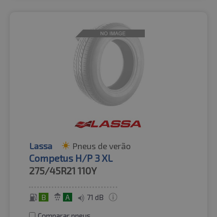
Lassa
Pneus de verão
Competus H/P 3 XL
275/45R21
110Y
B
A
71 dB
Comparar pneus