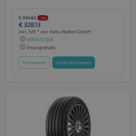
€
334.82
-2%
€
328.13
incl. IVA *
por Auto-Raifen GmbH
EM ESTOQUE
Envio gratuito
Pormenores
Cesto de compras