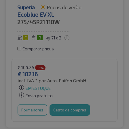
Superia
Pneus de verão
Ecoblue EV XL
275/45R21
110W
C
B
71 dB
Comparar pneus
€
104.25
-2%
€
102.16
incl. IVA *
por Auto-Raifen GmbH
EM ESTOQUE
Envio gratuito
Pormenores
Cesto de compras