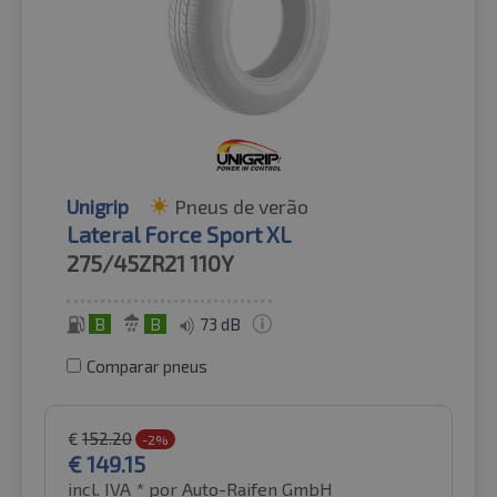
Unigrip
Pneus de verão
Lateral Force Sport XL
275/45ZR21
110Y
B
B
73 dB
Comparar pneus
€
152.20
-2%
€
149.15
incl. IVA *
por Auto-Raifen GmbH