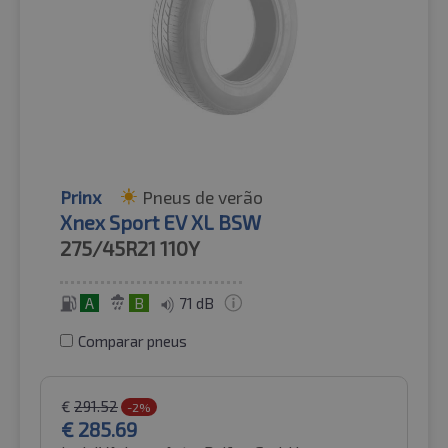
Prinx
Pneus de verão
Xnex Sport EV XL BSW
275/45R21
110Y
A
B
71 dB
Comparar pneus
€
291.52
-2%
€
285.69