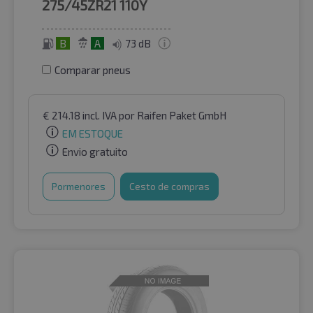
275/45ZR21
110Y
B
A
73 dB
Comparar pneus
€
214.18
incl. IVA
por Raifen Paket GmbH
EM ESTOQUE
Envio gratuito
Pormenores
Cesto de compras