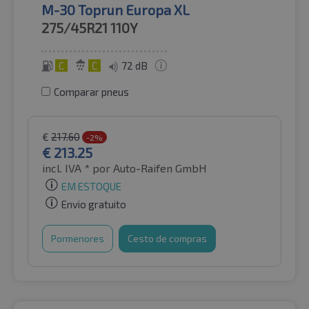
M-30 Toprun Europa XL
275/45R21
110Y
C
C
72 dB
Comparar pneus
€
217.60
-2%
€
213.25
incl. IVA *
por Auto-Raifen GmbH
EM ESTOQUE
Envio gratuito
Pormenores
Cesto de compras