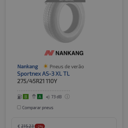
Nankang
Pneus de verão
Sportnex AS-3 XL TL
275/45R21
110Y
B
A
73 dB
Comparar pneus
€
215.23
-2%