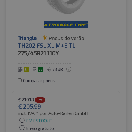
Triangle
Pneus de verão
TH202 FSL XL M+S TL
275/45R21
110Y
C
A
73 dB
Comparar pneus
€
210.18
-2%
€
205.99
incl. IVA *
por Auto-Raifen GmbH
EM ESTOQUE
Envio gratuito