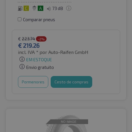
C
A
73 dB
Comparar pneus
€
223.74
-2%
€
219.26
incl. IVA *
por Auto-Raifen GmbH
EM ESTOQUE
Envio gratuito
Pormenores
Cesto de compras