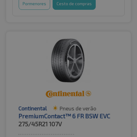
Pormenores
Cesto de compras
Continental
Pneus de verão
PremiumContact™ 6 FR BSW EVC
275/45R21
107V