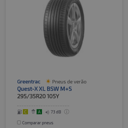
Greentrac
Pneus de verão
Quest-X XL BSW M+S
295/35R20
105Y
C
A
73 dB
Comparar pneus