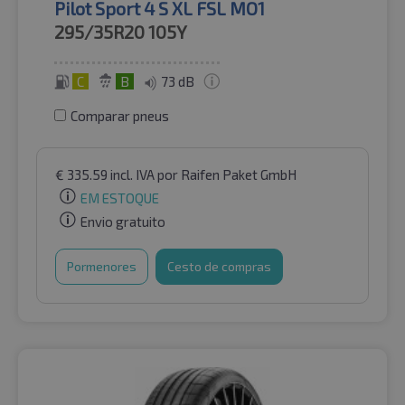
Pilot Sport 4 S XL FSL MO1
295/35R20
105Y
C
B
73 dB
Comparar pneus
€
335.59
incl. IVA
por Raifen Paket GmbH
EM ESTOQUE
Envio gratuito
Pormenores
Cesto de compras