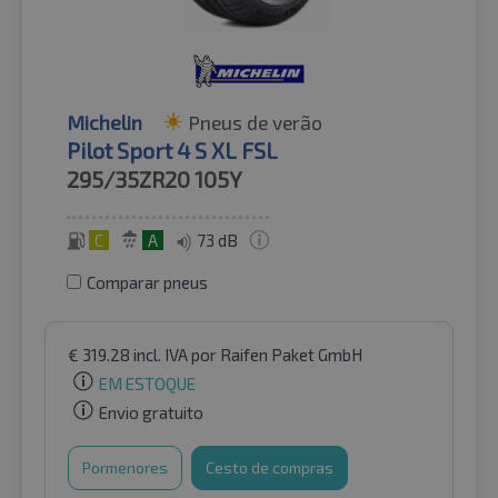
Michelin
Pneus de verão
Pilot Sport 4 S XL FSL
295/35ZR20
105Y
C
A
73 dB
Comparar pneus
€
319.28
incl. IVA
por Raifen Paket GmbH
EM ESTOQUE
Envio gratuito
Pormenores
Cesto de compras