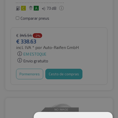
C
A
73 dB
Comparar pneus
€
345.54
-2%
€
338.63
incl. IVA *
por Auto-Raifen GmbH
EM ESTOQUE
Envio gratuito
Pormenores
Cesto de compras