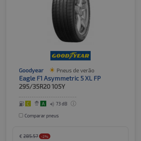
Goodyear
Pneus de verão
Eagle F1 Asymmetric 5 XL FP
295/35R20
105Y
C
A
73 dB
Comparar pneus
€
285.57
-2%