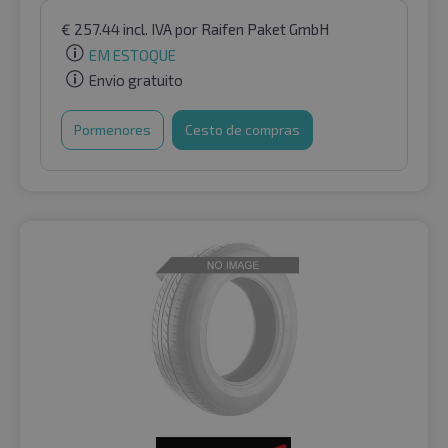
€
257.44
incl. IVA
por Raifen Paket GmbH
EM ESTOQUE
Envio gratuito
Pormenores
Cesto de compras