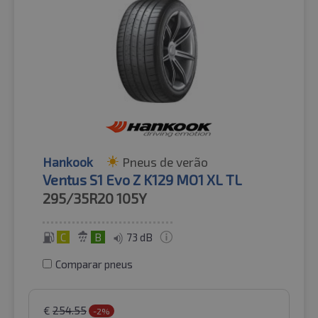
Hankook
Pneus de verão
Ventus S1 Evo Z K129 MO1 XL TL
295/35R20
105Y
C
B
73 dB
Comparar pneus
€
254.55
-2%