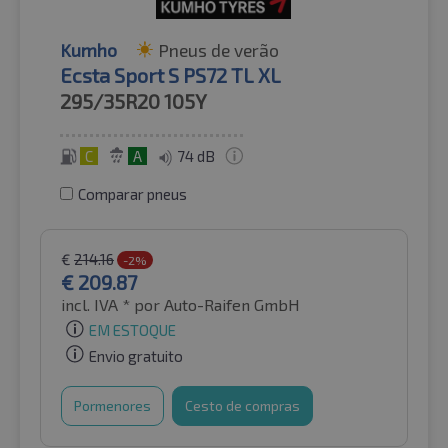
Kumho
Pneus de verão
Ecsta Sport S PS72 TL XL
295/35R20
105Y
C
A
74 dB
Comparar pneus
€
214.16
-2%
€
209.87
incl. IVA *
por Auto-Raifen GmbH
EM ESTOQUE
Envio gratuito
Pormenores
Cesto de compras