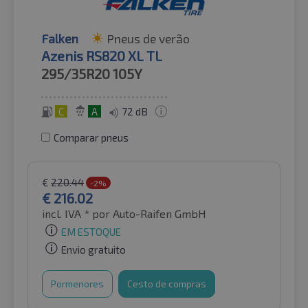
Falken
Pneus de verão
Azenis RS820 XL TL
295/35R20
105Y
C
A
72 dB
Comparar pneus
€
220.44
-2%
€
216.02
incl. IVA *
por Auto-Raifen GmbH
EM ESTOQUE
Envio gratuito
Pormenores
Cesto de compras