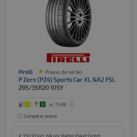
Pirelli
Pneus de verão
P Zero (PZ4) Sports Car XL NA2 FSL
295/35R20
105Y
D
A
73 dB
Comparar pneus
€
350.97
incl. IVA
por Raifen Paket GmbH