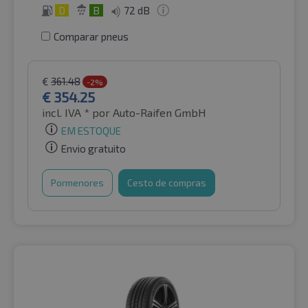
D
B
72 dB
Comparar pneus
€
361.48
-2%
€
354.25
incl. IVA *
por Auto-Raifen GmbH
EM ESTOQUE
Envio gratuito
Pormenores
Cesto de compras