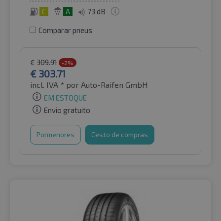
C
A
73 dB
Comparar pneus
€
309.91
-2%
€
303.71
incl. IVA *
por Auto-Raifen GmbH
EM ESTOQUE
Envio gratuito
Pormenores
Cesto de compras