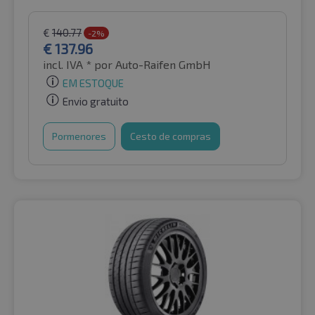
€
140.77
-2%
€
137.96
incl. IVA *
por Auto-Raifen GmbH
EM ESTOQUE
Envio gratuito
Pormenores
Cesto de compras