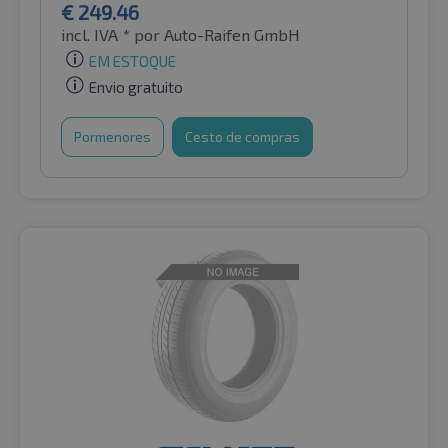
€
249.46
incl. IVA *
por Auto-Raifen GmbH
EM ESTOQUE
Envio gratuito
Pormenores
Cesto de compras