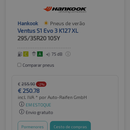
Hankook
Pneus de verão
Ventus S1 Evo 3 K127 XL
295/35R20
105Y
C
A
75 dB
Comparar pneus
€
255.90
-2%
€
250.78
incl. IVA *
por Auto-Raifen GmbH
EM ESTOQUE
Envio gratuito
Pormenores
Cesto de compras