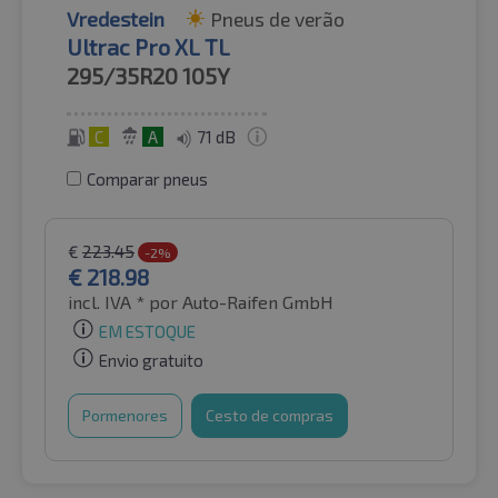
Vredestein
Pneus de verão
Ultrac Pro XL TL
295/35R20
105Y
C
A
71 dB
Comparar pneus
€
223.45
-2%
€
218.98
incl. IVA *
por Auto-Raifen GmbH
EM ESTOQUE
Envio gratuito
Pormenores
Cesto de compras