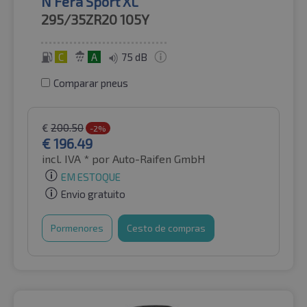
N'Fera Sport XL
295/35ZR20
105Y
C
A
75 dB
Comparar pneus
€
200.50
-2%
€
196.49
incl. IVA *
por Auto-Raifen GmbH
EM ESTOQUE
Envio gratuito
Pormenores
Cesto de compras