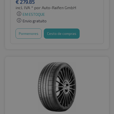
€
279.85
incl. IVA *
por Auto-Raifen GmbH
EM ESTOQUE
Envio gratuito
Pormenores
Cesto de compras