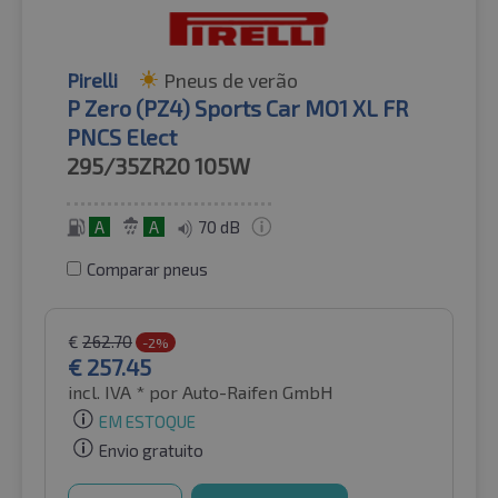
Pirelli
Pneus de verão
P Zero (PZ4) Sports Car MO1 XL FR
PNCS Elect
295/35ZR20
105W
A
A
70 dB
Comparar pneus
€
262.70
-2%
€
257.45
incl. IVA *
por Auto-Raifen GmbH
EM ESTOQUE
Envio gratuito