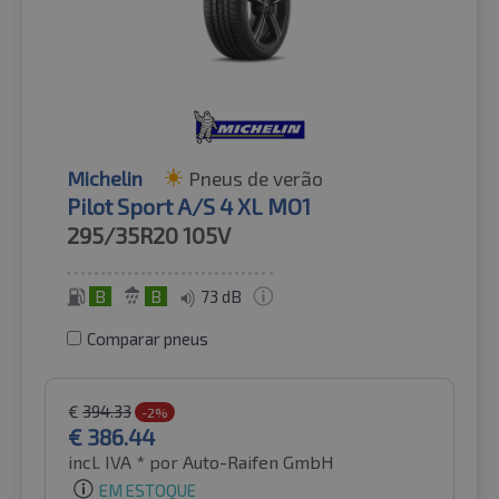
Michelin
Pneus de verão
Pilot Sport A/S 4 XL MO1
295/35R20
105V
B
B
73 dB
Comparar pneus
€
394.33
-2%
€
386.44
incl. IVA *
por Auto-Raifen GmbH
EM ESTOQUE