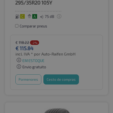
295/35R20
105Y
C
A
75 dB
Comparar pneus
€
118.22
-2%
€
115.84
incl. IVA *
por Auto-Raifen GmbH
EM ESTOQUE
Envio gratuito
Pormenores
Cesto de compras