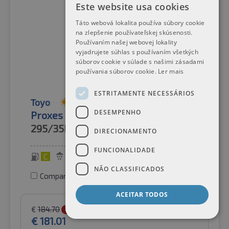
Este website usa cookies
Táto webová lokalita používa súbory cookie
na zlepšenie používateľskej skúsenosti.
Používaním našej webovej lokality
vyjadrujete súhlas s používaním všetkých
súborov cookie v súlade s našimi zásadami
používania súborov cookie.
Ler mais
ESTRITAMENTE NECESSÁRIOS
Toyo
Pneus de verão
DESEMPENHO
Proxes Sport 2 XL
295/35R20
105Y
DIRECIONAMENTO
FUNCIONALIDADE
C
A
72 dB
NÃO CLASSIFICADOS
Comparar pneus
ACEITAR TODOS
€
184.70
-2%
€
181.01