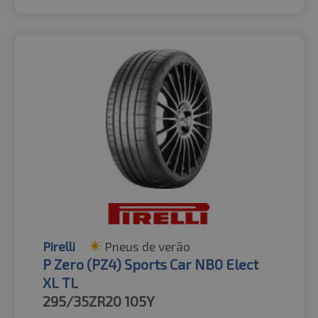
Pirelli
Pneus de verão
P Zero (PZ4) Sports Car NB0 Elect
XL TL
295/35ZR20
105Y