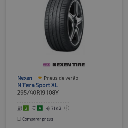
Nexen
Pneus de verão
N'Fera Sport XL
295/40R19
108Y
B
A
71 dB
Comparar pneus