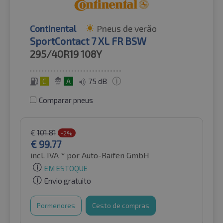
Continental
Pneus de verão
SportContact 7 XL FR BSW
295/40R19
108Y
C
A
75 dB
Comparar pneus
€
101.81
-2%
€
99.77
incl. IVA *
por Auto-Raifen GmbH
EM ESTOQUE
Envio gratuito
Pormenores
Cesto de compras