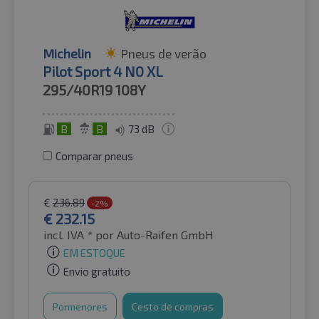
Michelin
Pneus de verão
Pilot Sport 4 N0 XL
295/40R19
108Y
B
B
73 dB
Comparar pneus
€
236.89
-2%
€
232.15
incl. IVA *
por Auto-Raifen GmbH
EM ESTOQUE
Envio gratuito
Pormenores
Cesto de compras