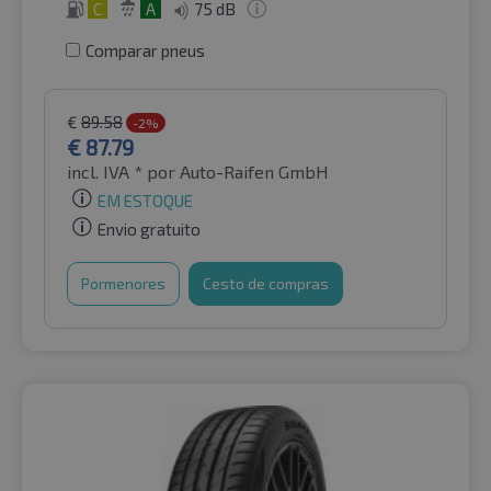
C
A
75 dB
Comparar pneus
€
89.58
-2%
€
87.79
incl. IVA *
por Auto-Raifen GmbH
EM ESTOQUE
Envio gratuito
Pormenores
Cesto de compras