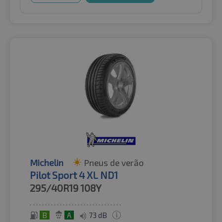
Michelin
Pneus de verão
Pilot Sport 4 XL ND1
295/40R19
108Y
B
A
73 dB