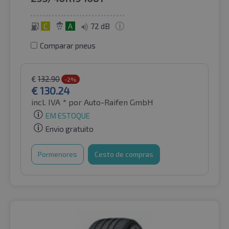
C
A
72 dB
Comparar pneus
€
132.90
-2%
€
130.24
incl. IVA *
por Auto-Raifen GmbH
EM ESTOQUE
Envio gratuito
Pormenores
Cesto de compras