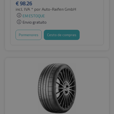
€
98.26
incl. IVA *
por Auto-Raifen GmbH
EM ESTOQUE
Envio gratuito
Pormenores
Cesto de compras