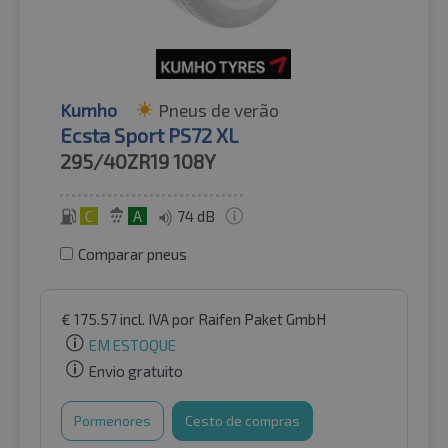
Kumho
Pneus de verão
Ecsta Sport PS72 XL
295/40ZR19
108Y
C
A
74 dB
Comparar pneus
€
175.57
incl. IVA
por Raifen Paket GmbH
EM ESTOQUE
Envio gratuito
Pormenores
Cesto de compras