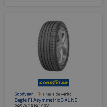
Goodyear
Pneus de verão
Eagle F1 Asymmetric 3 XL N0
295/40R19
108Y