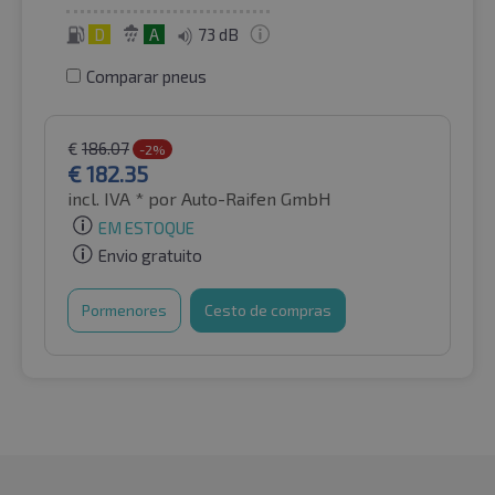
D
A
73 dB
Comparar pneus
€
186.07
-2%
€
182.35
incl. IVA *
por Auto-Raifen GmbH
EM ESTOQUE
Envio gratuito
Pormenores
Cesto de compras