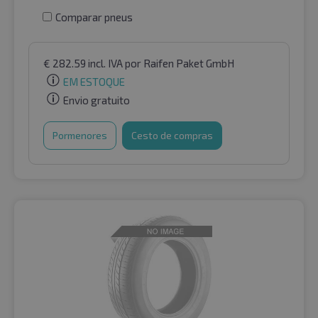
Comparar pneus
€
282.59
incl. IVA
por Raifen Paket GmbH
EM ESTOQUE
Envio gratuito
Pormenores
Cesto de compras