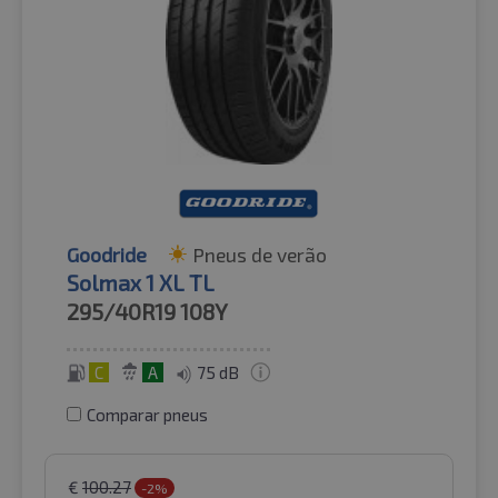
Goodride
Pneus de verão
Solmax 1 XL TL
295/40R19
108Y
C
A
75 dB
Comparar pneus
€
100.27
-2%