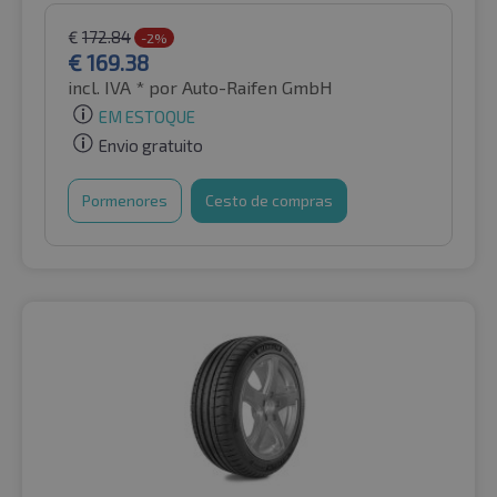
€
172.84
-2%
€
169.38
incl. IVA *
por Auto-Raifen GmbH
EM ESTOQUE
Envio gratuito
Pormenores
Cesto de compras