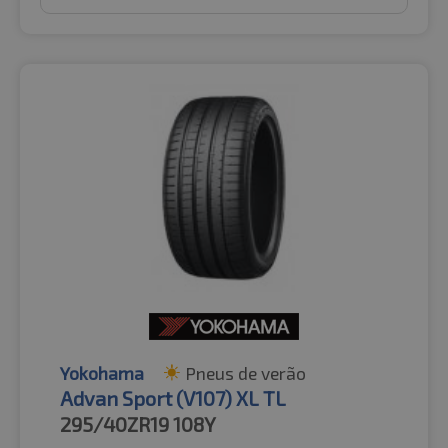
Yokohama
Pneus de verão
Advan Sport (V107) XL TL
295/40ZR19
108Y