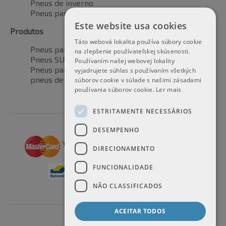
Pneus de inverno
Pneus para todas as estações
Este website usa cookies
Produtos
Táto webová lokalita používa súbory cookie
Pneus para automóveis
na zlepšenie používateľskej skúsenosti.
Pneus SUV / 4x4
Používaním našej webovej lokality
Pneus para veículos de transporte
vyjadrujete súhlas s používaním všetkých
pneus de motocicleta
súborov cookie v súlade s našimi zásadami
používania súborov cookie.
Ler mais
ESTRITAMENTE NECESSÁRIOS
DESEMPENHO
DIRECIONAMENTO
FUNCIONALIDADE
NÃO CLASSIFICADOS
ACEITAR TODOS