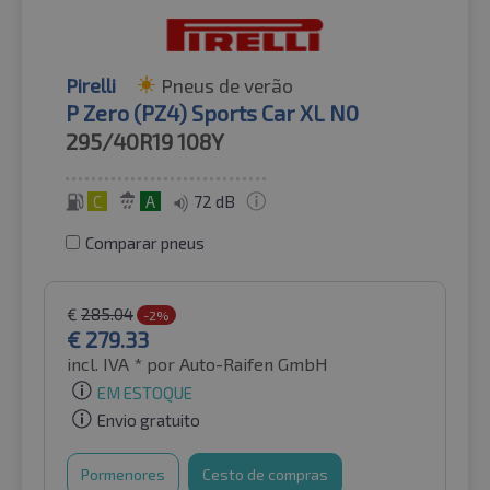
Pirelli
Pneus de verão
P Zero (PZ4) Sports Car XL N0
295/40R19
108Y
C
A
72 dB
Comparar pneus
€
285.04
-2%
€
279.33
incl. IVA *
por Auto-Raifen GmbH
EM ESTOQUE
Envio gratuito
Pormenores
Cesto de compras