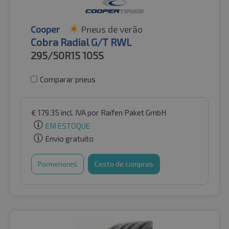
Cooper
Pneus de verão
Cobra Radial G/T RWL
295/50R15
105S
Comparar pneus
€
179.35
incl. IVA
por Raifen Paket GmbH
EM ESTOQUE
Envio gratuito
Pormenores
Cesto de compras