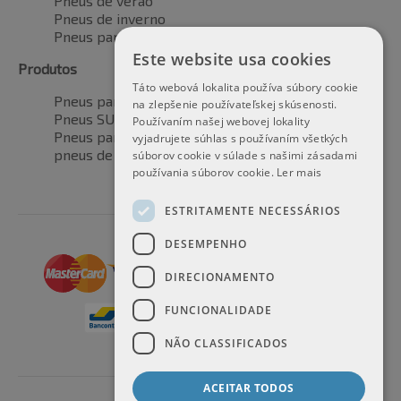
Pneus de verão
Pneus de inverno
Pneus para todas as estações
Este website usa cookies
Produtos
Táto webová lokalita používa súbory cookie
Pneus para automóveis
na zlepšenie používateľskej skúsenosti.
Pneus SUV / 4x4
Používaním našej webovej lokality
Pneus para veículos de transporte
vyjadrujete súhlas s používaním všetkých
pneus de motocicleta
súborov cookie v súlade s našimi zásadami
používania súborov cookie.
Ler mais
ESTRITAMENTE NECESSÁRIOS
DESEMPENHO
DIRECIONAMENTO
FUNCIONALIDADE
NÃO CLASSIFICADOS
ACEITAR TODOS