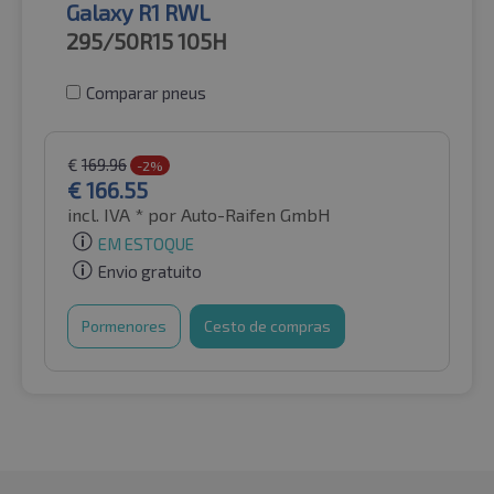
Galaxy R1 RWL
295/50R15
105H
Comparar pneus
€
169.96
-2%
€
166.55
incl. IVA *
por Auto-Raifen GmbH
EM ESTOQUE
Envio gratuito
Pormenores
Cesto de compras