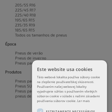
205/55 R16
225/45 R17
225/40 R18
195/65 R15
235/35 R19
185/65 R15
Todos os tamanhos de pneus
Época
Pneus de verão
Pneus de inverno
Pneus para todas as estações
Este website usa cookies
Produtos
Táto webová lokalita používa súbory cookie
Pneus para automóveis
na zlepšenie používateľskej skúsenosti.
Pneus SUV / 4x4
Používaním našej webovej lokality
Pneus para veículos de transporte
vyjadrujete súhlas s používaním všetkých
pneus de motocicleta
súborov cookie v súlade s našimi zásadami
používania súborov cookie.
Ler mais
ESTRITAMENTE NECESSÁRIOS