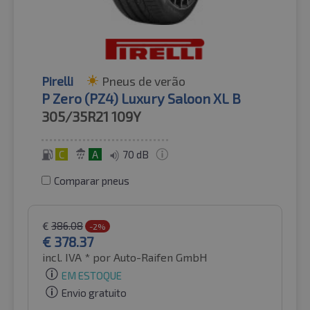
Pirelli
Pneus de verão
P Zero (PZ4) Luxury Saloon XL B
305/35R21
109Y
C
A
70 dB
Comparar pneus
€
386.08
-2%
€
378.37
incl. IVA *
por Auto-Raifen GmbH
EM ESTOQUE
Envio gratuito