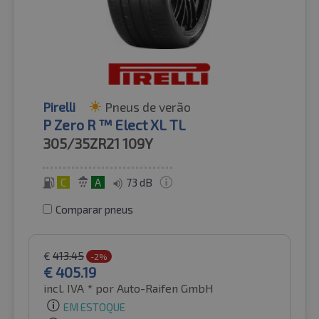
Pirelli
Pneus de verão
P Zero R ™ Elect XL TL
305/35ZR21
109Y
C
A
73 dB
Comparar pneus
€
413.45
-2%
€
405.19
incl. IVA *
por Auto-Raifen GmbH
EM ESTOQUE