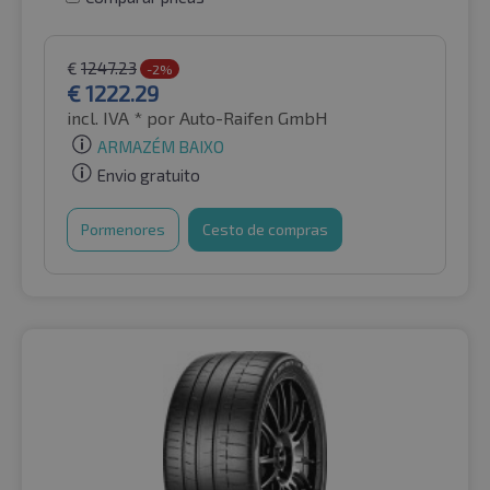
€
1247.23
-2%
€
1222.29
incl. IVA *
por Auto-Raifen GmbH
ARMAZÉM BAIXO
Envio gratuito
Pormenores
Cesto de compras