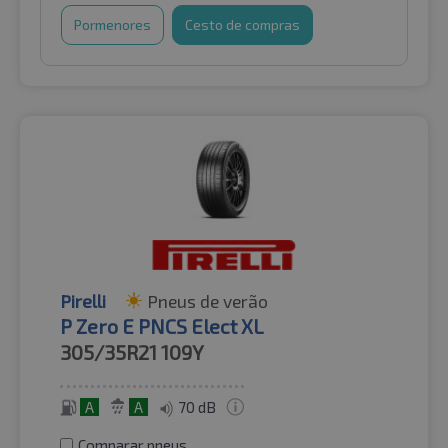
Pormenores
Cesto de compras
Pirelli
Pneus de verão
P Zero E PNCS Elect XL
305/35R21
109Y
A
A
70 dB
Comparar pneus