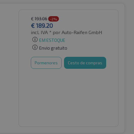
€
193.06
-2%
€
189.20
incl. IVA *
por Auto-Raifen GmbH
EM ESTOQUE
Envio gratuito
Pormenores
Cesto de compras