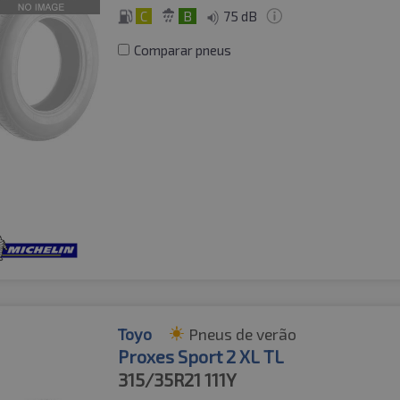
C
B
75 dB
Comparar pneus
Toyo
Pneus de verão
Proxes Sport 2 XL TL
315/35R21
111Y