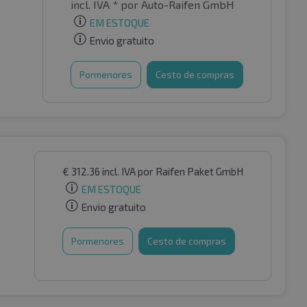
incl. IVA *
por Auto-Raifen GmbH
EM ESTOQUE
Envio gratuito
Pormenores
Cesto de compras
€
312.36
incl. IVA
por Raifen Paket GmbH
EM ESTOQUE
Envio gratuito
Pormenores
Cesto de compras