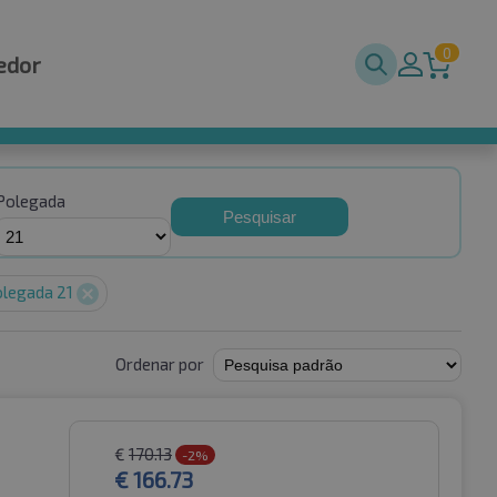
0
edor
Polegada
Pesquisar
legada 21
Ordenar por
€
170.13
-2%
€
166.73