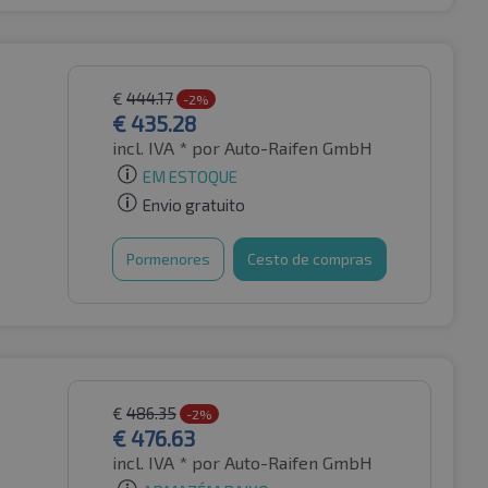
€
444.17
-2%
€
435.28
incl. IVA *
por Auto-Raifen GmbH
EM ESTOQUE
Envio gratuito
Pormenores
Cesto de compras
€
486.35
-2%
€
476.63
incl. IVA *
por Auto-Raifen GmbH