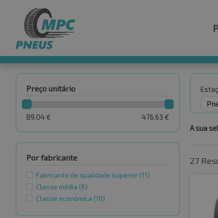
Preço unitário
Esta
89.04
€
476.63
€
A sua se
Por fabricante
27 Res
Fabricante de qualidade superior
(11)
Classe média
(6)
Classe económica
(10)