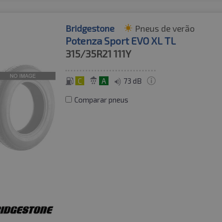
Bridgestone
Pneus de verão
Potenza Sport EVO XL TL
315/35R21
111Y
C
A
73 dB
Comparar pneus