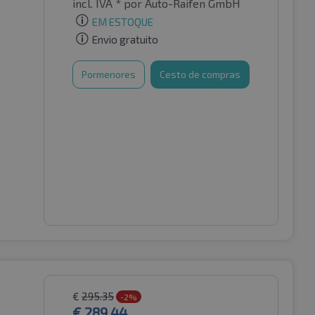
incl. IVA *
por Auto-Raifen GmbH
EM ESTOQUE
Envio gratuito
Pormenores
Cesto de compras
€
295.35
-2%
€
289.44