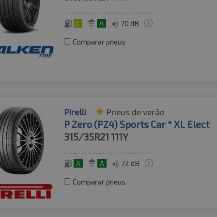
C
A
70 dB
Comparar pneus
Pirelli
Pneus de verão
P Zero (PZ4) Sports Car * XL Elect
315/35R21
111Y
A
A
72 dB
Comparar pneus