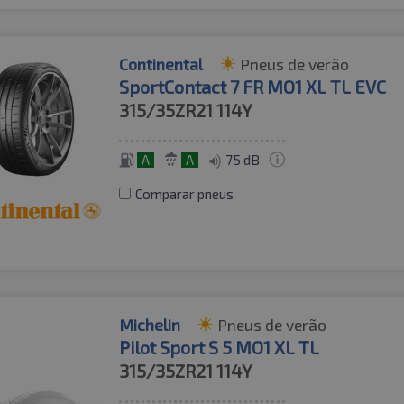
Continental
Pneus de verão
SportContact 7 FR MO1 XL TL EVC
315/35ZR21
114Y
A
A
75 dB
Comparar pneus
Michelin
Pneus de verão
Pilot Sport S 5 MO1 XL TL
315/35ZR21
114Y