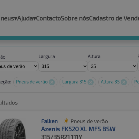
Pneus
▾
Ajuda
▾
Contacto
Sobre nós
Cadastro de Vend
Largura
Altura
ção
leção:
Pneus de verão
Largura 315
Altura 35
Po
ultados
Falken
Pneus de verão
Azenis FK520 XL MFS BSW
315/35R21
111Y