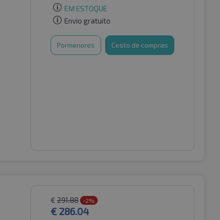
EM ESTOQUE
Envio gratuito
Pormenores
Cesto de compras
€
291.88
-2%
€
286.04