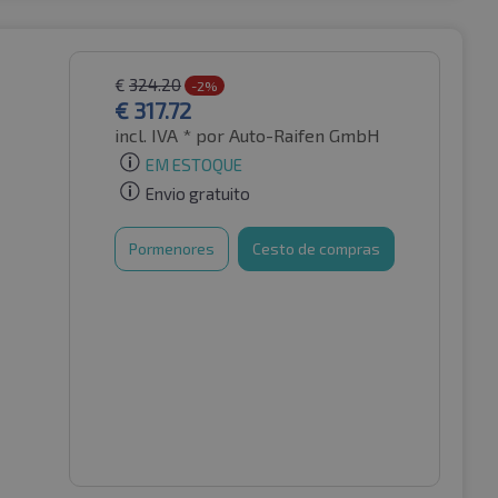
€
324.20
-2%
€
317.72
incl. IVA *
por Auto-Raifen GmbH
EM ESTOQUE
Envio gratuito
Pormenores
Cesto de compras