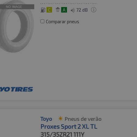
C
A
72 dB
Comparar pneus
Toyo
Pneus de verão
Proxes Sport 2 XL TL
315/35ZR21
111Y