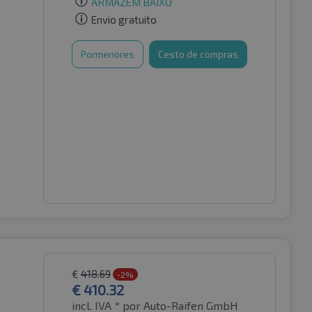
ARMAZÉM BAIXO
Envio gratuito
Pormenores
Cesto de compras
€
418.69
-2%
€
410.32
incl. IVA *
por Auto-Raifen GmbH