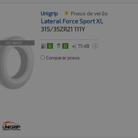
Unigrip
Pneus de verão
Lateral Force Sport XL
315/35ZR21
111Y
B
B
75 dB
Comparar pneus