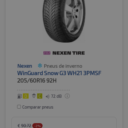
Nexen
Pneus de inverno
WinGuard Snow G3 WH21 3PMSF
205/60R16
92H
D
C
72 dB
Comparar pneus
€
90.72
-2%