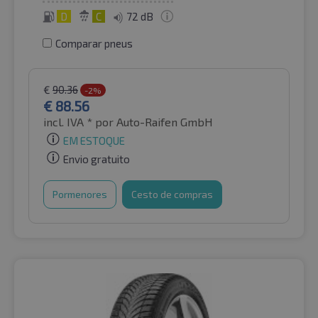
D
C
72 dB
Comparar pneus
€
90.36
-2%
€
88.56
incl. IVA *
por Auto-Raifen GmbH
EM ESTOQUE
Envio gratuito
Pormenores
Cesto de compras