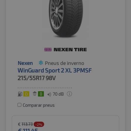
Nexen
Pneus de inverno
WinGuard Sport 2 XL 3PMSF
215/55R17
98V
D
B
70 dB
Comparar pneus
€
113.73
-2%
€
111.45