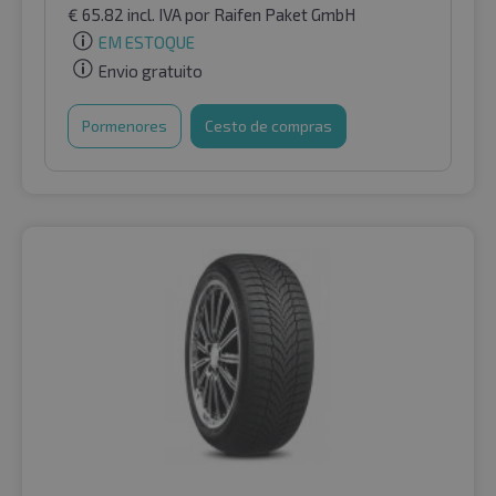
€
65.82
incl. IVA
por Raifen Paket GmbH
EM ESTOQUE
Envio gratuito
Pormenores
Cesto de compras