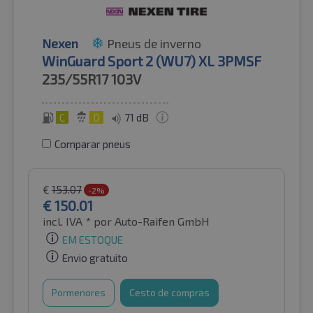
Nexen
Pneus de inverno
WinGuard Sport 2 (WU7) XL 3PMSF
235/55R17
103V
C
D
71 dB
Comparar pneus
€
153.07
-2%
€
150.01
incl. IVA *
por Auto-Raifen GmbH
EM ESTOQUE
Envio gratuito
Pormenores
Cesto de compras