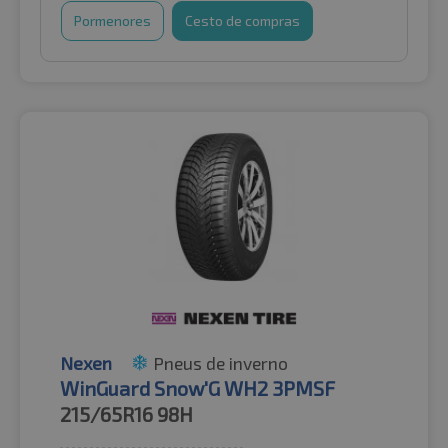
Pormenores
Cesto de compras
Nexen
Pneus de inverno
WinGuard Snow'G WH2 3PMSF
215/65R16
98H