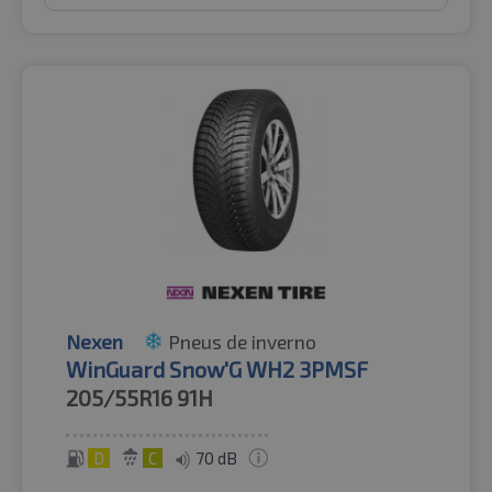
Nexen
Pneus de inverno
WinGuard Snow'G WH2 3PMSF
205/55R16
91H
D
C
70 dB