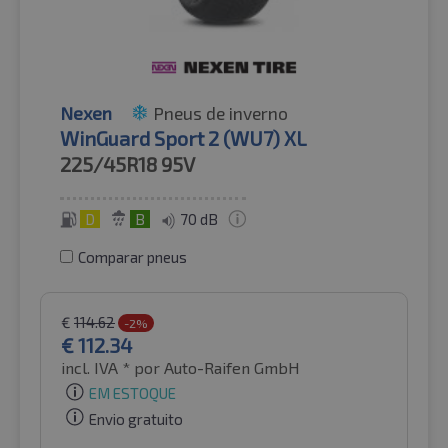
Nexen
Pneus de inverno
WinGuard Sport 2 (WU7) XL
225/45R18
95V
D
B
70 dB
Comparar pneus
€
114.62
-2%
€
112.34
incl. IVA *
por Auto-Raifen GmbH
EM ESTOQUE
Envio gratuito