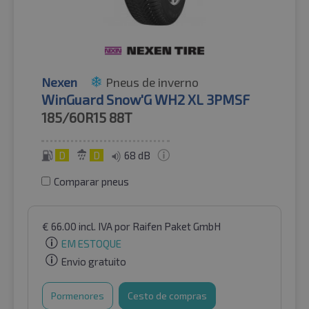
Nexen
Pneus de inverno
WinGuard Snow'G WH2 XL 3PMSF
185/60R15
88T
D
D
68 dB
Comparar pneus
€
66.00
incl. IVA
por Raifen Paket GmbH
EM ESTOQUE
Envio gratuito
Pormenores
Cesto de compras