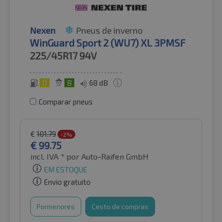
Nexen
Pneus de inverno
WinGuard Sport 2 (WU7) XL 3PMSF
225/45R17
94V
D
B
68 dB
Comparar pneus
€
101.79
-2%
€
99.75
incl. IVA *
por Auto-Raifen GmbH
EM ESTOQUE
Envio gratuito
Pormenores
Cesto de compras