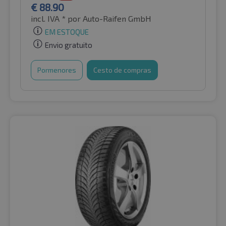
€
88.90
incl. IVA *
por Auto-Raifen GmbH
EM ESTOQUE
Envio gratuito
Pormenores
Cesto de compras