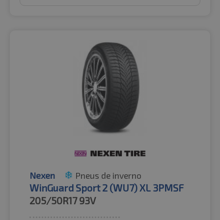
Nexen
Pneus de inverno
WinGuard Sport 2 (WU7) XL 3PMSF
205/50R17
93V