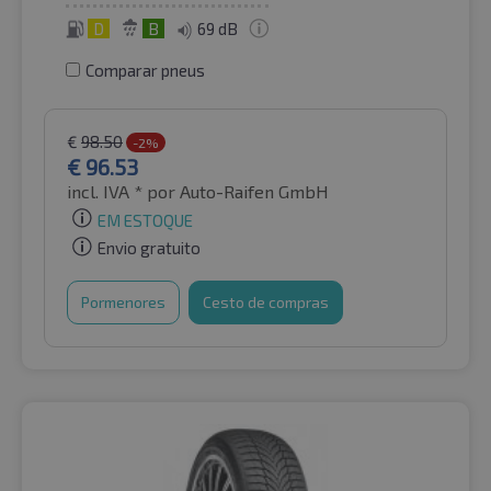
D
B
69 dB
Comparar pneus
€
98.50
-2%
€
96.53
incl. IVA *
por Auto-Raifen GmbH
EM ESTOQUE
Envio gratuito
Pormenores
Cesto de compras