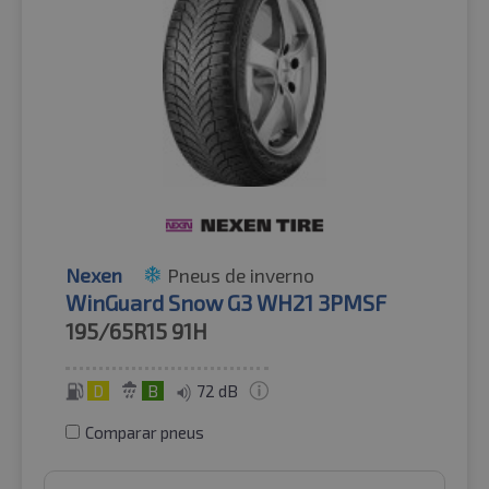
Nexen
Pneus de inverno
WinGuard Snow G3 WH21 3PMSF
195/65R15
91H
D
B
72 dB
Comparar pneus