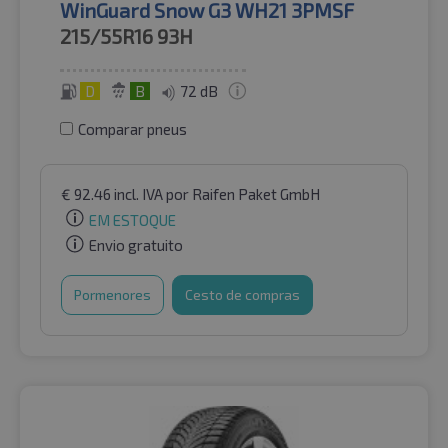
WinGuard Snow G3 WH21 3PMSF
215/55R16
93H
D
B
72 dB
Comparar pneus
€
92.46
incl. IVA
por Raifen Paket GmbH
EM ESTOQUE
Envio gratuito
Pormenores
Cesto de compras