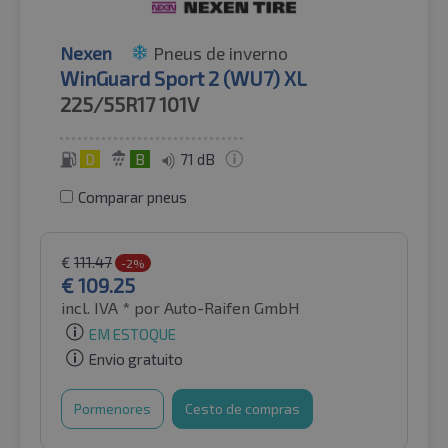
Nexen
Pneus de inverno
WinGuard Sport 2 (WU7) XL
225/55R17
101V
D
B
71 dB
Comparar pneus
€
111.47
-2%
€
109.25
incl. IVA *
por Auto-Raifen GmbH
EM ESTOQUE
Envio gratuito
Pormenores
Cesto de compras