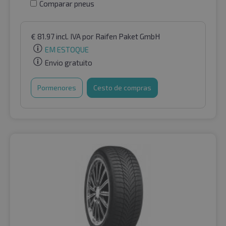
Comparar pneus
€
81.97
incl. IVA
por Raifen Paket GmbH
EM ESTOQUE
Envio gratuito
Pormenores
Cesto de compras