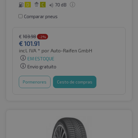
D
C
70 dB
Comparar pneus
€
103.98
-2%
€
101.91
incl. IVA *
por Auto-Raifen GmbH
EM ESTOQUE
Envio gratuito
Pormenores
Cesto de compras