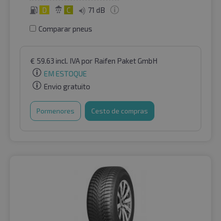
D
C
71 dB
Comparar pneus
€
59.63
incl. IVA
por Raifen Paket GmbH
EM ESTOQUE
Envio gratuito
Pormenores
Cesto de compras