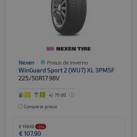
Nexen
Pneus de inverno
WinGuard Sport 2 (WU7) XL 3PMSF
225/50R17
98V
D
C
70 dB
Comparar pneus
€
110.10
-2%
€
107.90