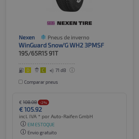
Nexen
Pneus de inverno
WinGuard Snow'G WH2 3PMSF
195/65R15
91T
D
C
71 dB
Comparar pneus
€
108.08
-2%
€
105.92
incl. IVA *
por Auto-Raifen GmbH
EM ESTOQUE
Envio gratuito