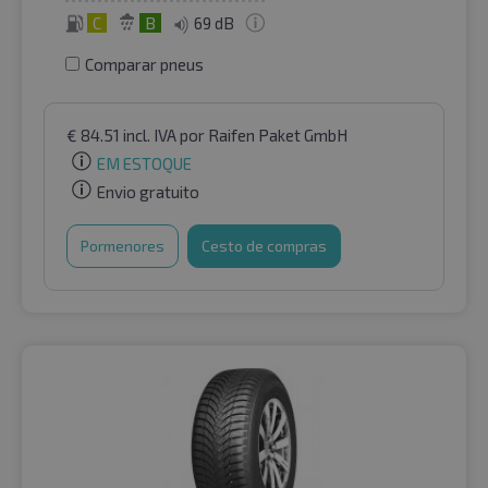
C
B
69 dB
Comparar pneus
€
84.51
incl. IVA
por Raifen Paket GmbH
EM ESTOQUE
Envio gratuito
Pormenores
Cesto de compras