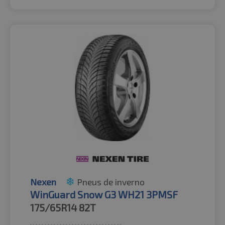
Nexen
Pneus de inverno
WinGuard Snow G3 WH21 3PMSF
175/65R14
82T