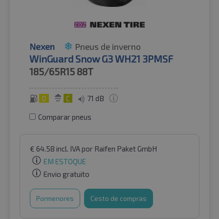
Nexen
Pneus de inverno
WinGuard Snow G3 WH21 3PMSF
185/65R15
88T
D
C
71 dB
Comparar pneus
€
64.58
incl. IVA
por Raifen Paket GmbH
EM ESTOQUE
Envio gratuito
Pormenores
Cesto de compras