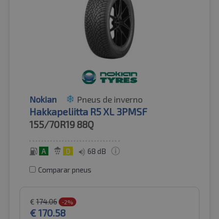
Nokian
Pneus de inverno
Hakkapeliitta R5 XL 3PMSF
155/70R19
88Q
A
D
68 dB
Comparar pneus
€
174.06
-2%
€
170.58