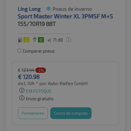
Ling Long
Pneus de inverno
Sport Master Winter XL 3PMSF M+S
155/70R19
88T
D
B
71 dB
Comparar pneus
€
123.44
-2%
€
120.98
incl. IVA *
por Auto-Raifen GmbH
EM ESTOQUE
Envio gratuito
Pormenores
Cesto de compras