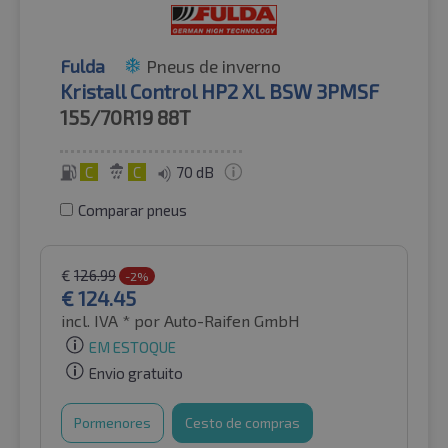
Fulda
Pneus de inverno
Kristall Control HP2 XL BSW 3PMSF
155/70R19
88T
C
C
70 dB
Comparar pneus
€
126.99
-2%
€
124.45
incl. IVA *
por Auto-Raifen GmbH
EM ESTOQUE
Envio gratuito
Pormenores
Cesto de compras