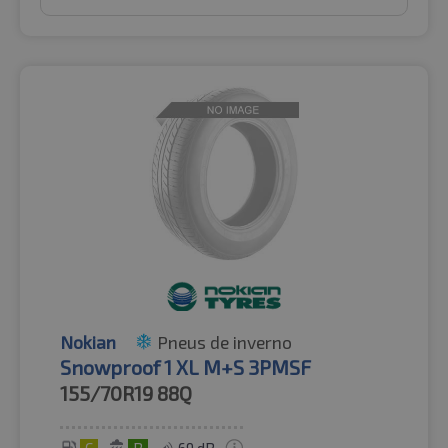
Nokian
Pneus de inverno
Snowproof 1 XL M+S 3PMSF
155/70R19
88Q
C
B
69 dB