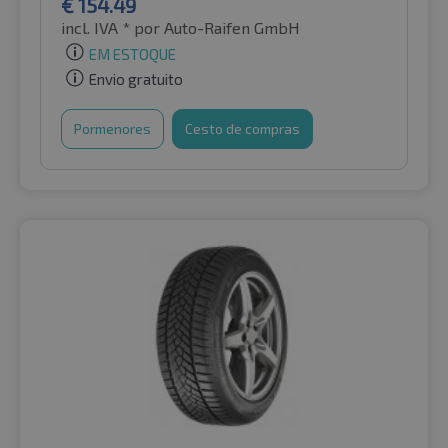
€
154.49
incl. IVA *
por Auto-Raifen GmbH
EM ESTOQUE
Envio gratuito
Pormenores
Cesto de compras