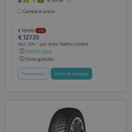
Comparar pneus
€
129.92
-2%
€
127.33
incl. IVA *
por Auto-Raifen GmbH
EM ESTOQUE
Envio gratuito
Pormenores
Cesto de compras