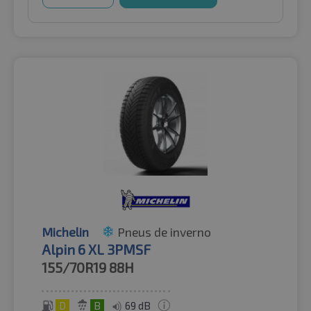
Michelin
Pneus de inverno
Alpin 6 XL 3PMSF
155/70R19
88H
D
B
69 dB