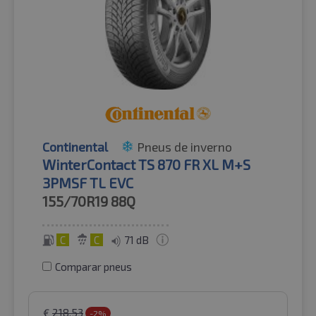
Continental
Pneus de inverno
WinterContact TS 870 FR XL M+S
3PMSF TL EVC
155/70R19
88Q
C
C
71 dB
Comparar pneus
€
218.53
-2%