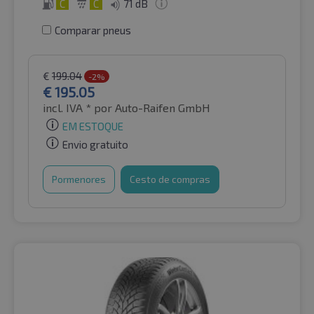
C
C
71 dB
Comparar pneus
€
199.04
-2%
€
195.05
incl. IVA *
por Auto-Raifen GmbH
EM ESTOQUE
Envio gratuito
Pormenores
Cesto de compras