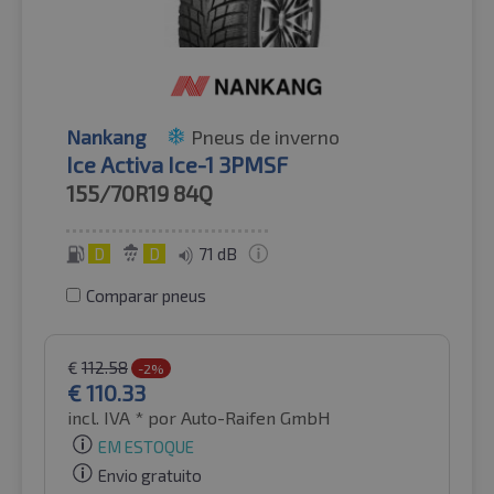
Nankang
Pneus de inverno
Ice Activa Ice-1 3PMSF
155/70R19
84Q
D
D
71 dB
Comparar pneus
€
112.58
-2%
€
110.33
incl. IVA *
por Auto-Raifen GmbH
EM ESTOQUE
Envio gratuito