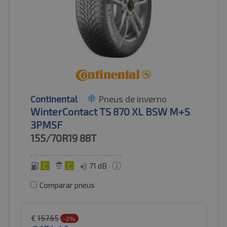
Continental
Pneus de inverno
WinterContact TS 870 XL BSW M+S
3PMSF
155/70R19
88T
C
C
71 dB
Comparar pneus
€
157.65
-2%