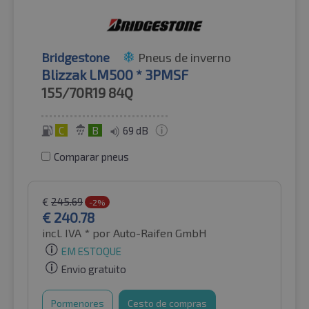
Bridgestone
Pneus de inverno
Blizzak LM500 * 3PMSF
155/70R19
84Q
C
B
69 dB
Comparar pneus
€
245.69
-2%
€
240.78
incl. IVA *
por Auto-Raifen GmbH
EM ESTOQUE
Envio gratuito
Pormenores
Cesto de compras