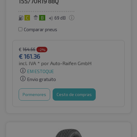
155/70R19
88Q
C
B
69 dB
Comparar pneus
€
164.66
-2%
€
161.36
incl. IVA *
por Auto-Raifen GmbH
EM ESTOQUE
Envio gratuito
Pormenores
Cesto de compras