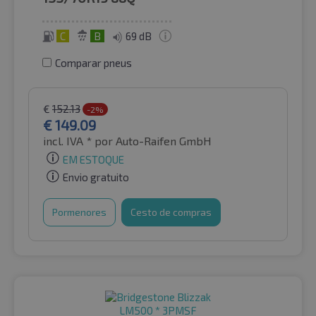
C
B
69 dB
Comparar pneus
€
152.13
-2%
€
149.09
incl. IVA *
por Auto-Raifen GmbH
EM ESTOQUE
Envio gratuito
Pormenores
Cesto de compras