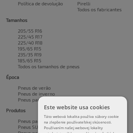
Política de devolução
Pirelli
Todos os fabricantes
Tamanhos
205/55 R16
225/45 R17
225/40 R18
195/65 R15
235/35 R19
185/65 R15
Todos os tamanhos de pneus
Época
Pneus de verão
Pneus de inverno
Pneus para todas as estações
Este website usa cookies
Produtos
Táto webová lokalita používa súbory cookie
Pneus para automóveis
na zlepšenie používateľskej skúsenosti.
Pneus SUV / 4x4
Používaním našej webovej lokality
Pneus para veículos de transporte