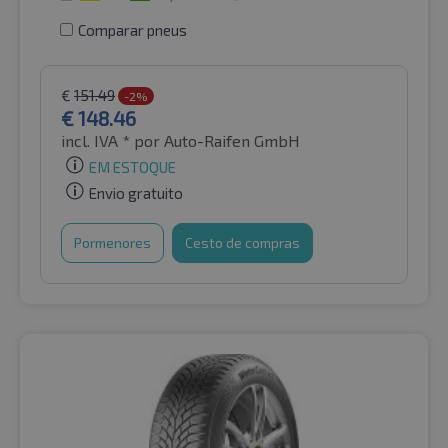
Comparar pneus
€
151.49
-2%
€
148.46
incl. IVA *
por Auto-Raifen GmbH
EM ESTOQUE
Envio gratuito
Pormenores
Cesto de compras